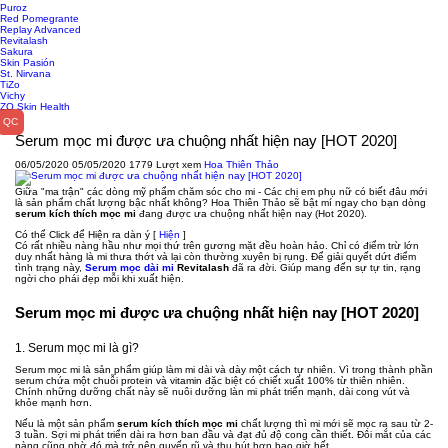
Puroz
Red Pomegrante
Replay Advanced
Revitalash
Sakura
Skin Pasión
St. Nirvana
TiZo
Vichy
ZO Skin Health
Serum mọc mi được ưa chuộng nhất hiện nay [HOT 2020]
06/05/2020
05/05/2020
1779 Lượt xem
Hoa Thiên Thảo
Giữa "ma trận" các dòng mỹ phẩm chăm sóc cho mi - Các chị em phụ nữ có biết đâu mới
là sản phẩm chất lượng bậc nhất không? Hoa Thiên Thảo sẽ bật mí ngay cho bạn dòng
serum kích thích mọc mi
đang được ưa chuộng nhất hiện nay (Hot 2020).
Có thể Click để Hiện ra dàn ý
[
Hiện
]
Có rất nhiều nàng hầu như mọi thứ trên gương mặt đều hoàn hảo. Chỉ có điểm trừ lớn
duy nhất hàng là mi thưa thớt và lại còn thường xuyên bị rụng. Để giải quyết dứt điểm
tình trạng này,
Serum mọc dài mi
Revitalash
đã ra đời. Giúp mang đến sự tự tin, rạng
ngời cho phái đẹp mỗi khi xuất hiện.
Serum mọc mi được ưa chuộng nhất hiện nay [HOT 2020]
1. Serum mọc mi là gì?
Serum mọc mi là sản phẩm giúp làm mi dài và dày một cách tự nhiên. Vì trong thành phần
serum chứa một chuỗi protein và vitamin đặc biệt có chiết xuất 100% từ thiên nhiên.
Chính những dưỡng chất này sẽ nuôi dưỡng làn mi phát triển mạnh, dài cong vút và
khỏe mạnh hơn.
Nếu là một sản phẩm
serum kích thích mọc mi
chất lượng thì mi mới sẽ mọc ra sau từ 2-
3 tuần. Sợi mi phát triển dài ra hơn ban đầu và đạt đủ độ cong cần thiết. Đôi mắt của các
nàng cũng nhờ đó mà trở nên quyến rũ và thu hút hơn bao giờ hết.