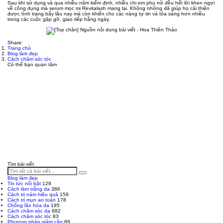
Sau khi sử dụng và qua nhiều năm kiểm định, nhiều chị em phụ nữ đều hết lời khen ngợi
về công dụng mà serum mọc mi Revitalash mang lại. Không những đã giúp họ cải thiện
được tình trạng bấy lâu nay mà còn khiến cho các nàng tự tin và tỏa sáng hơn nhiều
trong các cuộc gặp gỡ, giao tiếp hằng ngày.
Share:
Trang chủ
Blog làm đẹp
Cách chăm sóc tóc
Có thể bạn quan tâm
Tìm bài viết
Blog làm đẹp
Tin tức nổi bật
129
Cách làm trắng da
386
Cách trị nám hiệu quả
159
Cách trị mụn an toàn
178
Chống lão hóa da
195
Cách chăm sóc da
682
Cách chăm sóc tóc
83
Phương pháp giảm cân
89