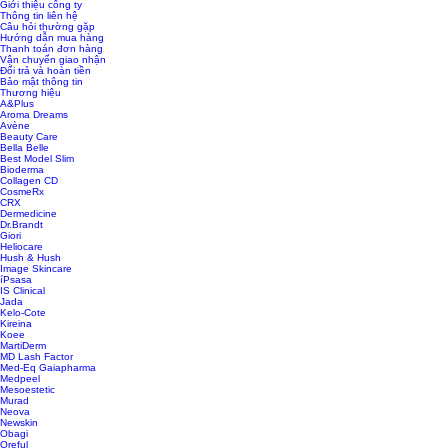
Giới thiệu công ty
Thông tin liên hệ
Câu hỏi thường gặp
Hướng dẫn mua hàng
Thanh toán đơn hàng
Vận chuyển giao nhận
Đổi trả và hoàn tiền
Bảo mật thông tin
Thương hiệu
A&Plus
Aroma Dreams
Avène
Beauty Care
Bella Belle
Best Model Slim
Bioderma
Collagen CD
CosmeRx
CRX
Dermedicine
Dr.Brandt
Giori
Heliocare
Hush & Hush
Image Skincare
íPsasa
IS Clinical
Jada
Kelo-Cote
Kireina
Koee
MartiDerm
MD Lash Factor
Med-Eq Gaiapharma
Medpeel
Mesoestetic
Murad
Neova
Newskin
Obagi
Oreful