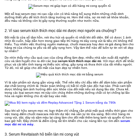
Một số loại serum mọc mi cao cấp còn có khả năng bổ sung thêm những chất dinh
dưỡng thiết yếu để kích thích tăng trưởng mi. Hơn thế nữa, sợ mi mới sẽ khỏe khoắn,
đều màu và không còn bị gãy rụng thường xuyên như trước nữa.
2. Vì sao serum kích thích mọc dài mi được mọi người ưa chuộng?
Đôi mắt là cửa sổ tâm hồn, nét thu hút và quyến rũ nhất khi đối diện. Để có được 1 ánh
nhìn lôi cuốn, hấp dẫn hơn trong giao tiếp thì hàng mi dày cong vút là tiêu chí không thể
thiếu. Tuy nhiên việc thường xuyên makeup, chuốt mascara hay đeo mi giả đang làm cho
hàng mi của chúng ta yếu và dễ gãy rụng hơn. Vậy làm thế nào để luôn tự tin với vẻ đẹp
tự nhiên?
Do nhìn thấy nhu cầu quá cao của cộng đồng làm đẹp, nhiều nhà sản xuất đã nghiên
cứu và tâm huyết cho ra đời các loại
serum kích thích mọc dài mi
. Với mục đích để khắc
phục và cải tiến tình trạng mi thiếu sức sống, gãy rụng và thưa thớt của rất nhiều người.
Từ đó, nó sẽ giúp cho đôi mắt của bạn đẹp tự nhiên hơn.
Vì là sản phẩm sử dụng gần vùng mắt. Thế nên tiêu chí đầu tiên để đảm bảo sản phẩm
đạt chất lượng chính là: Hoàn toàn không có bất kì chất nào độc hại nào. Phải cam kết
được không làm ảnh hưởng đến sức khỏe của đôi mắt nếu sử dụng lâu dài. Chưa kể,
trong các loại serum mọc mi này còn chứa thêm những dưỡng chất có lợi chống lại lão
hóa và ngăn không cho dị vật bay vào mắt.
Sau khi sở hữu serum mọc mi, bạn thậm chí chẳng cần phải mất quá nhiều thời gian cho
việc trang điểm chuốt mascara mỗi khi dự tiệc mà vẫn tự tin tỏa sáng. Bởi nhờ hàng mi
cong vút, dài, dày và sậm màu lại càng làm cho đôi mắt thêm long lanh và quyến rũ hơn
bao giờ hết. Đây chính là điểm cộng rất lớn khiến cho các nàng liên tục tìm đến
serum
mọc dài mi và mày
.
3. Serum Revitalash hô biến làn mi cong vút