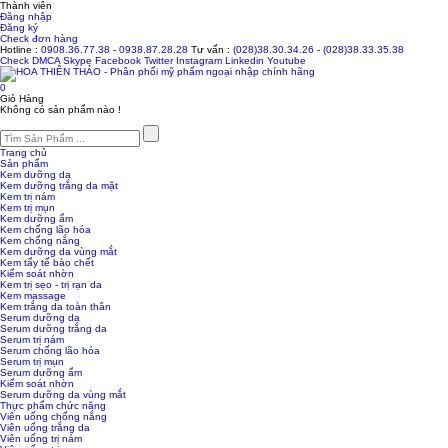
Thành viên
Đăng nhập
Đăng ký
Check đơn hàng
Hotline :
0908.36.77.38
-
0938.87.28.28
Tư vấn :
(028)38.30.34.26
-
(028)38.33.35.38
Check
DMCA
Skype
Facebook
Twitter
Instagram
Linkedin
Youtube
0
Giỏ Hàng
Không có sản phẩm nào !
Trang chủ
Sản phẩm
Kem dưỡng da
Kem dưỡng trắng da mặt
Kem trị nám
Kem trị mụn
Kem dưỡng ẩm
Kem chống lão hóa
Kem chống nắng
Kem dưỡng da vùng mắt
Kem tẩy tế bào chết
Kiểm soát nhờn
Kem trị sẹo - trị rạn da
Kem massage
Kem trắng da toàn thân
Serum dưỡng da
Serum dưỡng trắng da
Serum trị nám
Serum chống lão hóa
Serum trị mụn
Serum dưỡng ẩm
Kiểm soát nhờn
Serum dưỡng da vùng mắt
Thực phẩm chức năng
Viên uống chống nắng
Viên uống trắng da
Viên uống trị nám