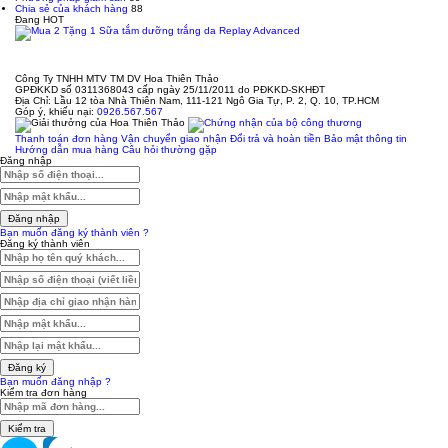
Chia sẻ của khách hàng
88
Đang HOT
Công Ty TNHH MTV TM DV Hoa Thiên Thảo
GPĐKKD số 0311368043 cấp ngày 25/11/2011 do PĐKKD-SKHĐT
Địa Chỉ: Lầu 12 tòa Nhà Thiên Nam, 111-121 Ngô Gia Tự, P. 2, Q. 10, TP.HCM
Góp ý, khiếu nại:
0926.567.567
Thanh toán đơn hàng
Vận chuyển giao nhận
Đổi trả và hoàn tiền
Bảo mật thông tin
Hướng dẫn mua hàng
Câu hỏi thường gặp
Đăng nhập
Đăng nhập
Bạn muốn đăng ký thành viên ?
Đăng ký thành viên
Đăng ký
Bạn muốn đăng nhập ?
Kiểm tra đơn hàng
Kiểm tra