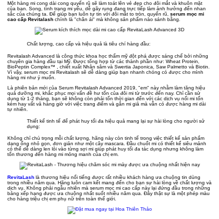
Một hàng mi cong dài cong quyến rũ sẽ làm toát lên vẻ đẹp cho đôi mắt và khuôn mặt
của bạn. Song, tình trạng mi yếu, dễ gãy rụng đang trực tiếp làm ảnh hưởng đến nhan
sắc của chúng ta. Để giúp bạn luôn tự tin với đôi mắt to tròn, quyến rũ,
serum mọc mi
cao cấp Revitalash
chính là "chân ái" mà không sản phẩm nào sánh bằng.
Chất lượng, cao cấp và hiệu quả là tiêu chí hàng đầu:
Revitalash Advanced là công thức khoa học thẩm mỹ đột phá được sáng chế bởi những
chuyên gia hàng đầu tại Mỹ. Được tổng hợp từ các thành phần như: Wheat Protein,
BioPeptin Complex™ , chiết xuất Nhân sâm và Swertia Japonica, Saw Palmetto và Biotin.
Vì vậy, serum mọc mi Revitalash sẽ dễ dàng giúp bạn nhanh chóng có được cho mình
hàng mi như ý muốn.
Là phiên bản mới của Serum Revitalash Advanced 2019, "em" này nhằm làm tăng hiệu
quả dưỡng mi, khắc phục mọi vấn đề hư tổn của đôi mi từ trước đến nay. Chỉ cần sử
dụng từ 1-2 tháng, bạn sẽ không còn phải tốn thời gian đến với các dịch vụ nối mi tốn
kém hay vất vả hàng giờ với việc trang điểm và gắn mi giả mà vẫn có được hàng mi dài
tự nhiên.
Thiết kế tinh tế để phát huy tối đa hiệu quả mang lại sự hài lòng cho người sử
dụng:
Không chỉ chú trọng mỗi chất lượng, hãng này còn tinh tế trong việc thiết kế sản phẩm
dạng ống nhỏ gọn, đơn giản như một cây mascara. Đầu chuốt mi có thiết kế siêu mảnh
có thể dễ dàng len lỏi vào từng sợi mi giúp phát huy tối đa tác dụng nhưng không làm
tổn thương đến hàng mi mỏng manh của chị em.
RevitaLash
là thương hiệu nổi tiếng được rất nhiều khách hàng ưa chuộng tin dùng
trong nhiều năm qua. Hãng luôn cam kết mang đến cho bạn sự hài lòng về chất lượng và
dịch vụ. Không phải ngẫu nhiên mà serum mọc mi cao cấp này lại đứng đầu trong những
bảng xếp hạng được ưa chuộng nhất suốt nhiều năm qua. Đây thật sự là một phép màu
cho hàng triệu chị em phụ nữ trên toàn thế giới.