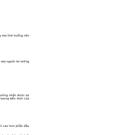
g mọi tình huống nên
mọi người tin tưởng
 thường nhận được sự
 lượng kiến thức của
thì cao hơn phần đầu