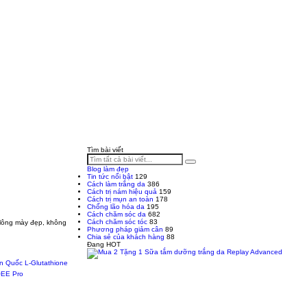
Tìm bài viết
Blog làm đẹp
Tin tức nổi bật
129
Cách làm trắng da
386
Cách trị nám hiệu quả
159
Cách trị mụn an toàn
178
Chống lão hóa da
195
Cách chăm sóc da
682
Cách chăm sóc tóc
83
 lông mày đẹp, không
Phương pháp giảm cân
89
Chia sẻ của khách hàng
88
Đang HOT