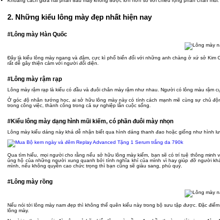
Khoảng cách giữa hai phần đầu mày không được lớn hơn so với chiều rộng phần chân mũi.
2. Những kiểu lông mày đẹp nhất hiện nay
#Lông mày Hàn Quốc
Đây là kiểu lông mày ngang và đậm, cực kì phổ biến đối với những anh chàng ở xứ sở Kim
rất dễ gây thiện cảm với người đối diện.
#Lông mày rậm rạp
Lông mày rậm rạp là kiểu có đầu và đuôi chân mày rậm như nhau. Người có lông màu rậm cực 
Ở góc độ nhân tướng học, ai sở hữu lông mày này có tính cách mạnh mẽ cùng sự chủ độn
trong công việc, thành công trong cả sự nghiệp lẫn cuộc sống.
#Kiểu lông mày dạng hình mũi kiếm, có phần đuôi mày nhọn
Lông mày kiểu dáng này khá dễ nhận biết qua hình dáng thanh đao hoặc giống như hình lư
Qua tìm hiểu, mọi người cho rằng nếu sở hữu lông mày kiếm, bạn sẽ có trí tuệ thông minh
ủng hộ của những người xung quanh bởi tính nghĩa khí của mình vì hay giúp đỡ người khá
mình, nếu không quyền cao chức trọng thì bạn cũng sẽ giàu sang, phú quý.
#Lông mày rồng
Nếu nói tới lông mày nam đẹp thì không thể quên kiểu này trong bộ sưu tập được. Đặc điểm
lông mày.