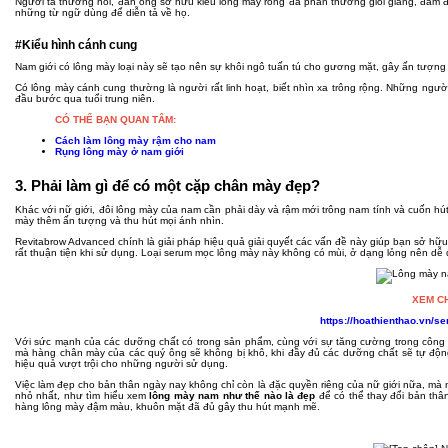
Người ta thường nói, đàn ông sở hữu kiểu lông mày rồng đa phần thường giỏi giang, đảm đư
những từ ngữ dùng để diễn tả về họ.
#Kiểu hình cánh cung
Nam giới có lông mày loại này sẽ tạo nên sự khôi ngô tuấn tú cho gương mặt, gây ấn tượng
Có lông mày cánh cung thường là người rất linh hoạt, biết nhìn xa trông rộng. Những ngư
đầu bước qua tuổi trung niên.
CÓ THỂ BẠN QUAN TÂM:
Cách làm lông mày rậm cho nam
Rụng lông mày ở nam giới
3. Phải làm gì để có một cặp chân mày đẹp?
Khác với nữ giới, đôi lông mày của nam cần phải dày và rậm mới trông nam tính và cuốn h
mày thêm ấn tượng và thu hút mọi ánh nhìn.
Revitabrow Advanced chính là giải pháp hiệu quả giải quyết các vấn đề này giúp bạn sở h
rất thuận tiện khi sử dụng. Loại serum mọc lông mày này không có mùi, ở dạng lỏng nên dễ
XEM CH
https://hoathienthao.vn/
Với sức mạnh của các dưỡng chất có trong sản phẩm, cùng với sự tăng cường trong công 
mà hàng chân mày của các quý ông sẽ không bị khô, khi đầy đủ các dưỡng chất sẽ tự động
hiệu quả vượt trội cho những người sử dụng.
Việc làm đẹp cho bản thân ngày nay không chỉ còn là đặc quyền riêng của nữ giới nữa, mà 
nhỏ nhất, như tìm hiểu xem
lông mày nam như thế nào là đẹp
để có thể thay đổi bản thâ
hàng lông mày đậm màu, khuôn mặt đã đủ gây thu hút mạnh mẽ.