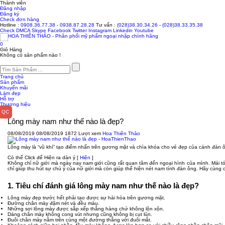
Thành viên
Đăng nhập
Đăng ký
Check đơn hàng
Hotline :
0908.36.77.38
-
0938.87.28.28
Tư vấn :
(028)38.30.34.26
-
(028)38.33.35.38
Check
DMCA
Skype
Facebook
Twitter
Instagram
Linkedin
Youtube
0
Giỏ Hàng
Không có sản phẩm nào !
Trang chủ
Sản phẩm
Khuyến mãi
Làm đẹp
Hỗ trợ
Thương hiệu
Lông mày nam như thế nào là đẹp?
08/08/2019
08/08/2019
1872 Lượt xem
Hoa Thiên Thảo
Lông mày là “vũ khí” tạo điểm nhấn trên gương mặt và chìa khóa cho vẻ đẹp của cánh đàn ô
Có thể Click để Hiện ra dàn ý
[
Hiện
]
Không chỉ nữ giới mà ngày nay nam giới cũng rất quan tâm đến ngoại hình của mình. Mái t
chỉ giúp thu hút sự chú ý của nữ giới mà còn giúp thể hiện nét nam tính đàn ông. Hãy cùn
1. Tiêu chí đánh giá lông mày nam như thế nào là đẹp?
Lông mày đẹp trước hết phải tạo được sự hài hòa trên gương mặt.
Đường chân mày đậm nét và đều màu.
Những sợi lông mày được sắp xếp thẳng hàng chứ không lộn xộn.
Dáng chân mày không cong vút nhưng cũng không bị cụt lủn.
Đuôi chân mày nằm trên cùng một đường thẳng với đuôi mắt.