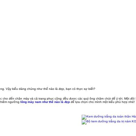
ng. Vậy kiểu dáng chúng như thế nào là đẹp, bạn có thực sự biết?
óc cho đến chân mày và cả trang phục cũng đều được các quý ông chăm chút để ý tới. Một đôi
g chiêm ngưỡng
lông mày nam như thế nào là đẹp
để lựa chọn cho mình một kiểu phù hợp nhé!