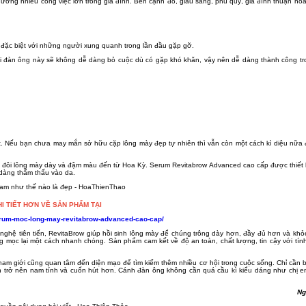
ơng nhiều công việc lớn trong gia đình. Bên cạnh đó, giàu sang, phú quý, gia đình thuận hòa
 đặc biệt với những người xung quanh trong lần đầu gặp gỡ.
ời đàn ông này sẽ không dễ dàng bỏ cuộc dù có gặp khó khăn, vậy nên dễ dàng thành công tro
út. Nếu bạn chưa may mắn sở hữu cặp lông mày đẹp tự nhiên thì vẫn còn một cách kì diệu nữa
ữu đôi lông mày dày và đậm màu đến từ Hoa Kỳ. Serum Revitabrow Advanced cao cấp được thiết
 dàng thẩm thấu vào da.
I TIẾT HƠN VỀ SẢN PHẨM TẠI
serum-moc-long-may-revitabrow-advanced-cao-cap/
nghệ tiên tiến, RevitaBrow giúp hồi sinh lông mày để chúng trông dày hơn, đầy đủ hơn và k
 mọc lại một cách nhanh chóng. Sản phẩm cam kết về độ an toàn, chất lượng, tin cậy với tí
nam giới cũng quan tâm đến diện mạo để tìm kiếm thêm nhiều cơ hội trong cuộc sống. Chỉ cần 
n trở nên nam tính và cuốn hút hơn. Cánh đàn ông không cần quá cầu kì kiểu dáng như chị 
N