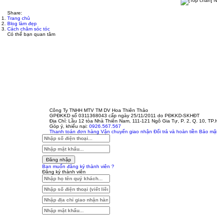
Share:
Trang chủ
Blog làm đẹp
Cách chăm sóc tóc
Có thể bạn quan tâm
Công Ty TNHH MTV TM DV Hoa Thiên Thảo
GPĐKKD số 0311368043 cấp ngày 25/11/2011 do PĐKKD-SKHĐT
Địa Chỉ: Lầu 12 tòa Nhà Thiên Nam, 111-121 Ngô Gia Tự, P. 2, Q. 10, TP
Góp ý, khiếu nại:
0926.567.567
Thanh toán đơn hàng
Vận chuyển giao nhận
Đổi trả và hoàn tiền
Bảo mật
Đăng nhập
Bạn muốn đăng ký thành viên ?
Đăng ký thành viên