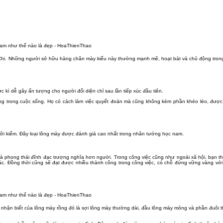
 Chi. Những người sở hữu hàng chân mày kiểu này thường mạnh mẽ, hoạt bát và chủ động tron
kì dễ gây ấn tượng cho người đối diện chỉ sau lần tiếp xúc đầu tiên.
g trong cuộc sống. Họ có cách làm việc quyết đoán mà cũng không kém phần khéo léo, được 
ỡi kiếm. Đây loại lông mày được đánh giá cao nhất trong nhân tướng học nam.
 và phong thái đĩnh đạc trượng nghĩa hơn người. Trong công việc cũng như ngoài xã hội, bạn
c. Đồng thời cũng sẽ đạt được nhiều thành công trong công việc, có chỗ đứng vững vàng với
 nhận biết của lông mày rồng đó là sợi lông mày thường dài, đầu lông mày mỏng và phần đuôi 