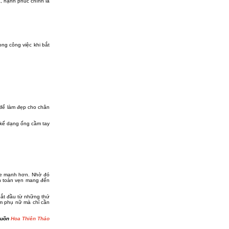
, hạnh phúc chính là
ng công việc khi bắt
 để làm đẹp cho chân
 kế dạng ống cầm tay
hỏe mạnh hơn. Nhờ đó
nh toàn vẹn mang đến
bắt đầu từ những thứ
em phụ nữ mà chỉ cần
guồn
Hoa Thiên Thảo