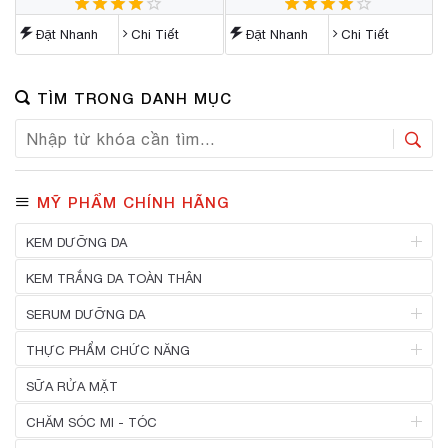
Đặt Nhanh
Chi Tiết
Đặt Nhanh
Chi Tiết
TÌM TRONG DANH MỤC
MỸ PHẨM CHÍNH HÃNG
KEM DƯỠNG DA
Kem dưỡng trắng da mặt
KEM TRẮNG DA TOÀN THÂN
Kem trị nám
SERUM DƯỠNG DA
Kem trị mụn
Serum dưỡng trắng da
THỰC PHẨM CHỨC NĂNG
Dưỡng ẩm da
Serum trị nám
Viên uống chống nắng
SỮA RỬA MẶT
Kem chống lão hóa
Serum chống lão hóa
Viên uống trắng da
CHĂM SÓC MI - TÓC
Kem chống nắng
Serum trị mụn
Viên uống trị nám