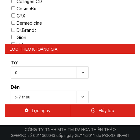
Collagen CD
Trị rạn da
CosmeRx
Mọc tóc
CRX
Chăm sóc tóc
Dermedicine
Dưỡng mi mày
Dr.Brandt
Thực phẩm chức năng
Giori
Hỗ trợ tẩy trang
Heliocare
Hỗ trợ trang điểm
LỌC THEO KHOẢNG GIÁ
Hush & Hush
Che khuyết điểm
Image Skincare
Từ
Tái tạo phục hồi da
íPsasa
IS Clinical
Jada
Đến
Kelo-Cote
Kireina
Koee
MartiDerm
Lọc ngay
Hủy lọc
MD Lash Factor
Med-Eq Gaiapharma
CÔNG TY TNHH MTV TM DV HOA THIÊN THẢO
Medpeel
GPĐKKD số 0311368043 cấp ngày 25/11/2011 do PĐKKD-SKHĐT
Mesoestetic