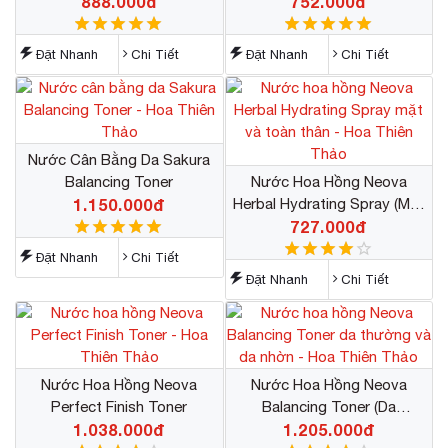
888.000đ
Da
752.000đ
Toner
Đặt Nhanh
Chi Tiết
Đặt Nhanh
Chi Tiết
Nước Cân Bằng Da Sakura
Balancing Toner
Nước Hoa Hồng Neova
1.150.000đ
Herbal Hydrating Spray (mặt
Và Toàn Thân)
727.000đ
Đặt Nhanh
Chi Tiết
Đặt Nhanh
Chi Tiết
Nước Hoa Hồng Neova
Nước Hoa Hồng Neova
Perfect Finish Toner
Balancing Toner (da
1.038.000đ
Thường Và Da Nhờn)
1.205.000đ