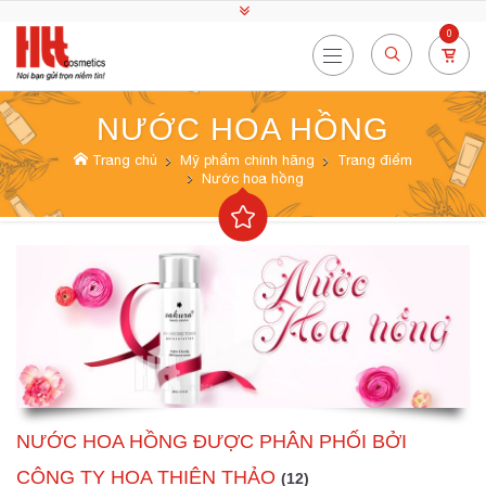
0
NƯỚC HOA HỒNG
Trang chủ
Mỹ phẩm chính hãng
Trang điểm
Nước hoa hồng
NƯỚC HOA HỒNG ĐƯỢC PHÂN PHỐI BỞI
CÔNG TY HOA THIÊN THẢO
(12)