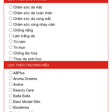
Chăm sóc da mặt
Chăm sóc da toàn thân
Chăm sóc da vùng mắt
Chăm sóc vùng nhạy cảm
Chống nắng
Làm trắng da
Trị nám
Trị mụn
Chống lão hóa
Thay da sinh học
Dưỡng ẩm
LỌC THEO THƯƠNG HIỆU
Làm sạch da
A&Plus
Tẩy tế bào chết
Aroma Dreams
Cân bằng da
Avène
Kiểm soát nhờn
Beauty Care
Se khít lỗ chân lông
Bella Belle
Giảm cân
Best Model Slim
Massage
Bioderma
Trị sẹo