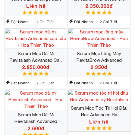
Cao Cấp Của Mỹ (USA)
Liên hệ
2.350.000đ
Cấp
Đặt Nhanh
Chi Tiết
Đặt Nhanh
Chi Tiết
Serum Mọc Dài Mi
Serum Mọc Lông Mày
Revitalash Advanced Cao
RevitaBrow Advanced
2.850.000đ
Cấp
2.350đ
Đặt Nhanh
Chi Tiết
Đặt Nhanh
Chi Tiết
Serum Mọc Tóc Trị Hói Đầu
Serum Mọc Dài Mi
Hair Advanced By
Revitalash Advanced
Revitalash
Liên hệ
2.600đ