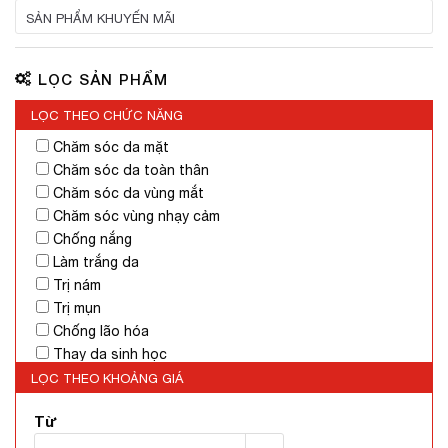
Viên uống sữa ong chúa
SẢN PHẨM KHUYẾN MÃI
Bộ chăm sóc tóc
Son dưỡng
LỌC SẢN PHẨM
LỌC THEO CHỨC NĂNG
Chăm sóc da mặt
Chăm sóc da toàn thân
Chăm sóc da vùng mắt
Chăm sóc vùng nhạy cảm
Chống nắng
Làm trắng da
Trị nám
Trị mụn
Chống lão hóa
Thay da sinh học
Dưỡng ẩm
LỌC THEO KHOẢNG GIÁ
Làm sạch da
Từ
Tẩy tế bào chết
Cân bằng da