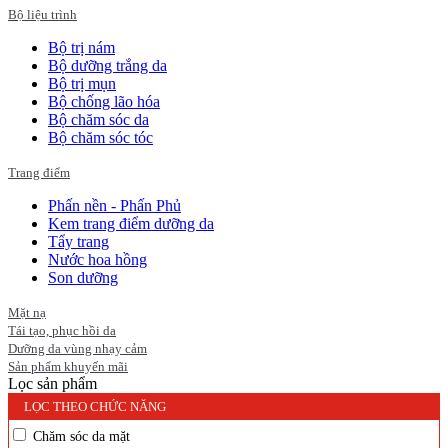
Bộ liệu trình
Bộ trị nám
Bộ dưỡng trắng da
Bộ trị mụn
Bộ chống lão hóa
Bộ chăm sóc da
Bộ chăm sóc tóc
Trang điểm
Phấn nền - Phấn Phủ
Kem trang điểm dưỡng da
Tẩy trang
Nước hoa hồng
Son dưỡng
Mặt nạ
Tái tạo, phục hồi da
Dưỡng da vùng nhạy cảm
Sản phẩm khuyến mãi
Lọc sản phẩm
LỌC THEO CHỨC NĂNG
Chăm sóc da mặt