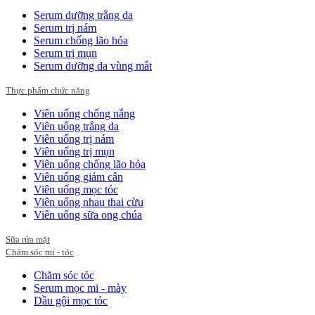
Serum dưỡng trắng da
Serum trị nám
Serum chống lão hóa
Serum trị mụn
Serum dưỡng da vùng mắt
Thực phẩm chức năng
Viên uống chống nắng
Viên uống trắng da
Viên uống trị nám
Viên uống trị mụn
Viên uống chống lão hóa
Viên uống giảm cân
Viên uống mọc tóc
Viên uống nhau thai cừu
Viên uống sữa ong chúa
Sữa rửa mặt
Chăm sóc mi - tóc
Chăm sóc tóc
Serum mọc mi - mày
Dầu gội mọc tóc