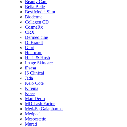
Beauty Care
Bella Belle
Best Model Slim
Bioderma
Collagen CD
CosmeRx
CRX
Dermedicine
Dr.Brandt
Giori
Heliocare
Hush & Hush
Image Skincare
íPsasa
IS Clinical
Jada
Kelo-Cote
Kireina
Koee
MartiDerm
MD Lash Factor
Med-Eq Gaiapharma
Medpeel
Mesoestetic
Murad