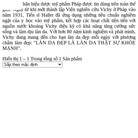
Vichy là nhãn hiệu dược mỹ phẩm Pháp được tin dùng trên toàn thế
giới. Ngay từ khi mới thành lập Viện nghiên cứu Vichy ở Pháp vào
năm 1931, Tiến sĩ Haller đã ứng dụng những tiêu chuẩn nghiêm
ngặt của y học vào mỹ phẩm, kết hợp các hoạt chất tiên tiến với
nguồn nước khoáng Vichy diệu kỳ có khả năng tăng cường sức
sống và làm dịu làn da. Với hơn 80 năm kinh nghiệm và phát minh,
Vichy đang mang đến cho bạn làn da đẹp mỗi ngày với phương
châm làm đẹp: "LÀN DA ĐẸP LÀ LÀN DA THẬT SỰ KHỎE
MẠNH".
Hiển thị 1 – 1 Trong tổng số 1 Sản phẩm