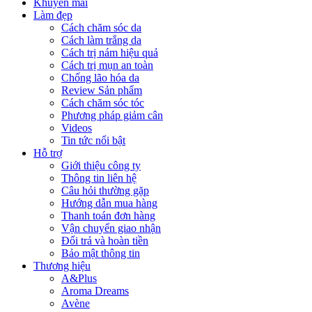
Khuyến mãi
Làm đẹp
Cách chăm sóc da
Cách làm trắng da
Cách trị nám hiệu quả
Cách trị mụn an toàn
Chống lão hóa da
Review Sản phẩm
Cách chăm sóc tóc
Phương pháp giảm cân
Videos
Tin tức nổi bật
Hỗ trợ
Giới thiệu công ty
Thông tin liên hệ
Câu hỏi thường gặp
Hướng dẫn mua hàng
Thanh toán đơn hàng
Vận chuyển giao nhận
Đổi trả và hoàn tiền
Bảo mật thông tin
Thương hiệu
A&Plus
Aroma Dreams
Avène