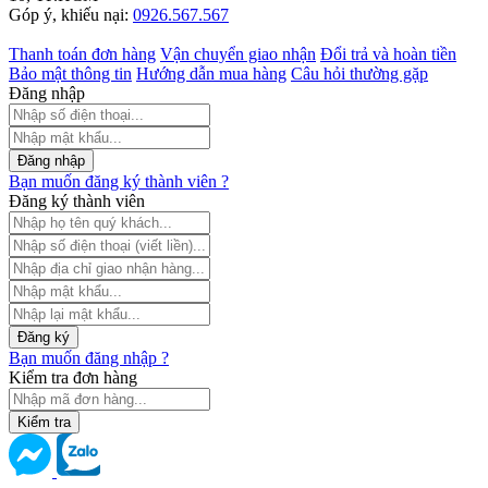
Thực phẩm chức năng
Góp ý, khiếu nại:
0926.567.567
Hỗ trợ tẩy trang
Hỗ trợ trang điểm
Thanh toán đơn hàng
Vận chuyển giao nhận
Đổi trả và hoàn tiền
Che khuyết điểm
Bảo mật thông tin
Hướng dẫn mua hàng
Câu hỏi thường gặp
Tái tạo phục hồi da
Đăng nhập
Đăng nhập
Bạn muốn đăng ký thành viên ?
Đăng ký thành viên
Đăng ký
Bạn muốn đăng nhập ?
Kiểm tra đơn hàng
Kiểm tra