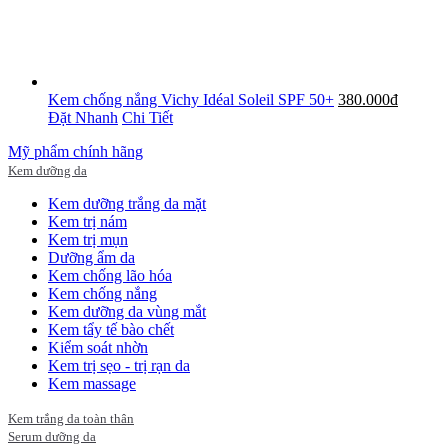
Kem chống nắng Vichy Idéal Soleil SPF 50+
380.000đ
Đặt Nhanh
Chi Tiết
Mỹ phẩm chính hãng
Kem dưỡng da
Kem dưỡng trắng da mặt
Kem trị nám
Kem trị mụn
Dưỡng ẩm da
Kem chống lão hóa
Kem chống nắng
Kem dưỡng da vùng mắt
Kem tẩy tế bào chết
Kiểm soát nhờn
Kem trị sẹo - trị rạn da
Kem massage
Kem trắng da toàn thân
Serum dưỡng da