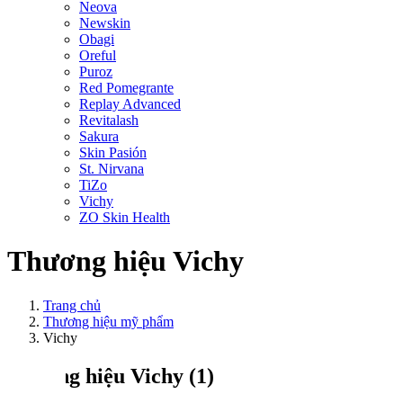
Neova
Newskin
Obagi
Oreful
Puroz
Red Pomegrante
Replay Advanced
Revitalash
Sakura
Skin Pasión
St. Nirvana
TiZo
Vichy
ZO Skin Health
Thương hiệu Vichy
Trang chủ
Thương hiệu mỹ phẩm
Vichy
Thương hiệu Vichy
(1)