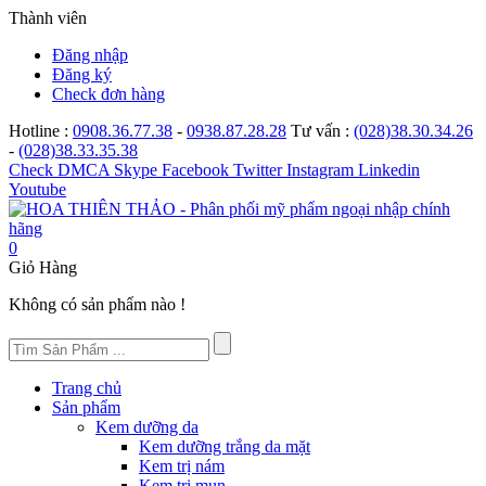
Thành viên
Đăng nhập
Đăng ký
Check đơn hàng
Hotline :
0908.36.77.38
-
0938.87.28.28
Tư vấn :
(028)38.30.34.26
-
(028)38.33.35.38
Check
DMCA
Skype
Facebook
Twitter
Instagram
Linkedin
Youtube
0
Giỏ Hàng
Không có sản phẩm nào !
Trang chủ
Sản phẩm
Kem dưỡng da
Kem dưỡng trắng da mặt
Kem trị nám
Kem trị mụn