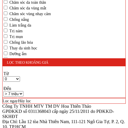
Chăm sóc da toàn thân
Chăm sóc da vùng mắt
Chăm sóc vùng nhạy cảm
Chống nắng
Làm trắng da
Trị nám
Trị mụn
Chống lão hóa
Thay da sinh học
Dưỡng ẩm
Làm sạch da
LỌC THEO KHOẢNG GIÁ
Tẩy tế bào chết
Cân bằng da
Từ
Kiểm soát nhờn
Se khít lỗ chân lông
Đến
Giảm cân
Massage
Trị sẹo
Lọc ngay
Hủy lọc
Trị rạn da
Công Ty TNHH MTV TM DV Hoa Thiên Thảo
GPĐKKD số 0311368043 cấp ngày 25/11/2011 do PĐKKD-
Mọc tóc
SKHĐT
Chăm sóc tóc
Địa Chỉ: Lầu 12 tòa Nhà Thiên Nam, 111-121 Ngô Gia Tự, P. 2, Q.
Dưỡng mi mày
10, TP.HCM