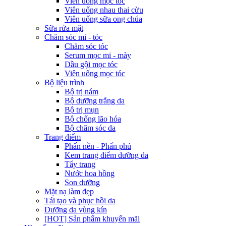
Viên uống mọc tóc
Viên uống nhau thai cừu
Viên uống sữa ong chúa
Sữa rửa mặt
Chăm sóc mi - tóc
Chăm sóc tóc
Serum mọc mi - mày
Dầu gội mọc tóc
Viên uống mọc tóc
Bộ liệu trình
Bộ trị nám
Bộ dưỡng trắng da
Bộ trị mụn
Bộ chống lão hóa
Bộ chăm sóc da
Trang điểm
Phấn nền - Phấn phủ
Kem trang điểm dưỡng da
Tẩy trang
Nước hoa hồng
Son dưỡng
Mặt nạ làm đẹp
Tái tạo và phục hồi da
Dưỡng da vùng kín
[HOT] Sản phẩm khuyến mãi