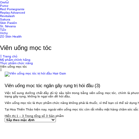
Oreful
Puroz
Red Pomegrante
Replay Advanced
Revitalash
Sakura
Skin Pasión
St. Nirvana
TiZo
Vichy
ZO Skin Health
Viên uống mọc tóc
Trang chủ
Mỹ phẩm chính hãng
Thực phẩm chức năng
Viên uống mọc tóc
Viên uống mọc tóc ngăn gãy rụng trị hói đầu
(3)
Việc bổ sung dưỡng chất đầy đủ từ sâu bên trong bằng viên uống mọc tóc, chính là phươ
trạng gãy rụng, không lo ngại vấn đề hói đầu.
Viên uống mọc tóc là thực phẩm chức năng không phải là thuốc, vì thế bạn có thể sử dụng 
Tại Hoa Thiên Thảo hiện nay, ngoài viên uống mọc tóc còn rất nhiều mặt hàng chăm sóc sắc
Hiển thị 1 – 3 Trong tổng số 3 Sản phẩm