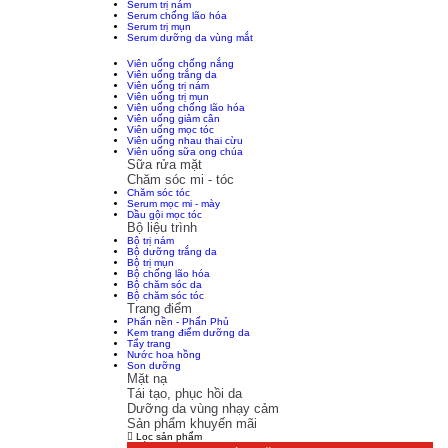
Serum trị nám
Serum chống lão hóa
Serum trị mụn
Serum dưỡng da vùng mắt
Thực phẩm chức năng
Viên uống chống nắng
Viên uống trắng da
Viên uống trị nám
Viên uống trị mụn
Viên uống chống lão hóa
Viên uống giảm cân
Viên uống mọc tóc
Viên uống nhau thai cừu
Viên uống sữa ong chúa
Sữa rửa mặt
Chăm sóc mi - tóc
Chăm sóc tóc
Serum mọc mi - mày
Dầu gội mọc tóc
Bộ liệu trình
Bộ trị nám
Bộ dưỡng trắng da
Bộ trị mụn
Bộ chống lão hóa
Bộ chăm sóc da
Bộ chăm sóc tóc
Trang điểm
Phấn nền - Phấn Phủ
Kem trang điểm dưỡng da
Tẩy trang
Nước hoa hồng
Son dưỡng
Mặt nạ
Tái tạo, phục hồi da
Dưỡng da vùng nhạy cảm
Sản phẩm khuyến mãi
Lọc sản phẩm