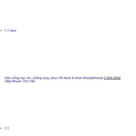
New
Viên uống mọc tóc, chống rụng, phục hồi Hush & Hush DeeplyRooted
2.850.000đ
Đặt Nhanh
Chi Tiết