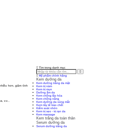
Tìm trong danh mục
Mỹ phẩm chính hãng
Kem dưỡng da
Kem dưỡng trắng da mặt
nhiều hơn, giảm tình
Kem trị nám
Kem trị mụn
Dưỡng ẩm da
Kem chống lão hóa
Kem chống nắng
, v.v...
Kem dưỡng da vùng mắt
Kem tẩy tế bào chết
Kiểm soát nhờn
Kem trị sẹo - trị rạn da
Kem massage
Kem trắng da toàn thân
Serum dưỡng da
Serum dưỡng trắng da