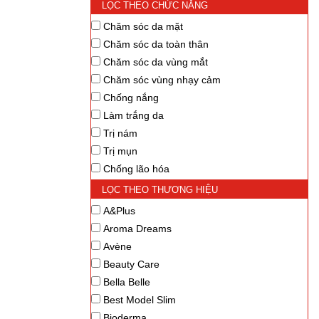
LỌC THEO CHỨC NĂNG
Chăm sóc da mặt
Chăm sóc da toàn thân
Chăm sóc da vùng mắt
Chăm sóc vùng nhạy cảm
Chống nắng
Làm trắng da
Trị nám
Trị mụn
Chống lão hóa
Thay da sinh học
LỌC THEO THƯƠNG HIỆU
Dưỡng ẩm
A&Plus
Làm sạch da
Aroma Dreams
Tẩy tế bào chết
Avène
Cân bằng da
Beauty Care
Kiểm soát nhờn
Bella Belle
Se khít lỗ chân lông
Best Model Slim
Giảm cân
Bioderma