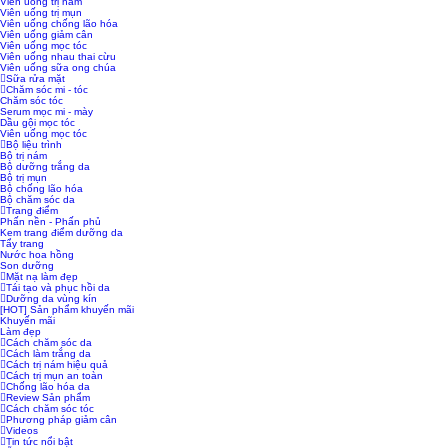
Viên uống trị nám
Viên uống trị mụn
Viên uống chống lão hóa
Viên uống giảm cân
Viên uống mọc tóc
Viên uống nhau thai cừu
Viên uống sữa ong chúa
Sữa rửa mặt
Chăm sóc mi - tóc
Chăm sóc tóc
Serum mọc mi - mày
Dầu gội mọc tóc
Viên uống mọc tóc
Bộ liệu trình
Bộ trị nám
Bộ dưỡng trắng da
Bộ trị mụn
Bộ chống lão hóa
Bộ chăm sóc da
Trang điểm
Phấn nền - Phấn phủ
Kem trang điểm dưỡng da
Tẩy trang
Nước hoa hồng
Son dưỡng
Mặt nạ làm đẹp
Tái tạo và phục hồi da
Dưỡng da vùng kín
[HOT] Sản phẩm khuyến mãi
Khuyến mãi
Làm đẹp
Cách chăm sóc da
Cách làm trắng da
Cách trị nám hiệu quả
Cách trị mụn an toàn
Chống lão hóa da
Review Sản phẩm
Cách chăm sóc tóc
Phương pháp giảm cân
Videos
Tin tức nổi bật