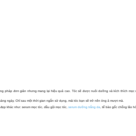
ng pháp đơn giản nhưng mang lại hiệu quả cao. Tóc sẽ được nuôi dưỡng và kích thích mọc 
hàng ngày. Chỉ sau một thời gian ngắn sử dụng, mái tóc bạn sẽ trở nên óng ả mượt mà.
 đẹp khác như: serum mọc tóc, dầu gội mọc tóc,
serum dưỡng trắng da
, tế bào gốc chống lão hóa