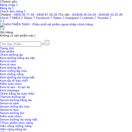
Thành viên
Đăng nhập
Đăng ký
Check đơn hàng
Hotline :
0908.36.77.38
-
0938.87.28.28
Tư vấn :
(028)38.30.34.26
-
(028)38.33.35.38
Check
DMCA
Skype
Facebook
Twitter
Instagram
Linkedin
Youtube
0
Giỏ Hàng
Không có sản phẩm nào !
Trang chủ
Sản phẩm
Kem dưỡng da
Kem dưỡng trắng da mặt
Kem trị nám
Kem trị mụn
Kem dưỡng ẩm
Kem chống lão hóa
Kem chống nắng
Kem dưỡng da vùng mắt
Kem tẩy tế bào chết
Kiểm soát nhờn
Kem trị sẹo - trị rạn da
Kem massage
Kem trắng da toàn thân
Serum dưỡng da
Serum dưỡng trắng da
Serum trị nám
Serum chống lão hóa
Serum trị mụn
Serum dưỡng ẩm
Kiểm soát nhờn
Serum dưỡng da vùng mắt
Thực phẩm chức năng
Viên uống chống nắng
Viên uống trắng da