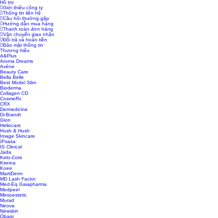
Hỗ trợ
Giới thiệu công ty
Thông tin liên hệ
Câu hỏi thường gặp
Hướng dẫn mua hàng
Thanh toán đơn hàng
Vận chuyển giao nhận
Đổi trả và hoàn tiền
Bảo mật thông tin
Thương hiệu
A&Plus
Aroma Dreams
Avène
Beauty Care
Bella Belle
Best Model Slim
Bioderma
Collagen CD
CosmeRx
CRX
Dermedicine
Dr.Brandt
Giori
Heliocare
Hush & Hush
Image Skincare
íPsasa
IS Clinical
Jada
Kelo-Cote
Kireina
Koee
MartiDerm
MD Lash Factor
Med-Eq Gaiapharma
Medpeel
Mesoestetic
Murad
Neova
Newskin
Obagi