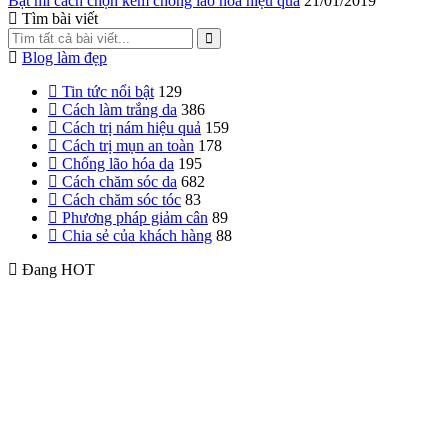
Bật mí cách chọn kem chống lão hóa hiệu quả
21/01/2019
Tìm bài viết
Blog làm đẹp
Tin tức nổi bật
129
Cách làm trắng da
386
Cách trị nám hiệu quả
159
Cách trị mụn an toàn
178
Chống lão hóa da
195
Cách chăm sóc da
682
Cách chăm sóc tóc
83
Phương pháp giảm cân
89
Chia sẻ của khách hàng
88
Đang HOT