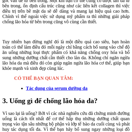
gốc vấn đề từ bên trong. Một khi bạn có thể củng cố được làn da từ
bên trong, ổn định cấu trúc cũng như các liên kết collagen thì việc
điều trị trên bề mặt da sẽ dễ dàng và mang lại hiệu quả cao hơn.
Chính vì thế ngoài việc sử dụng mỹ phẩm ra thì những giải pháp
chống lão hóa từ bên trong cũng vô cùng cần thiết.
Tuy nhiên bạn đừng nghĩ đó là một điều quá cao siêu, bạn hoàn
toàn có thể làm điều đó mỗi ngày chỉ bằng cách bổ sung vào chế độ
ăn uống những loại thực phẩm có khả năng chống oxy hóa và bổ
sung những dưỡng chất cần thiết cho làn da. Không chỉ ngăn ngừa
lão hóa da mà điều đó còn giúp ngăn ngừa lão hóa cơ thể, giúp bạn
khỏe mạnh và xinh đẹp cùng lúc.
CÓ THỂ BẠN QUAN TÂM:
Tác dụng của serum dưỡng da
3. Uống gì để chống lão hóa da?
Vì sao lại là uống? Bởi vì các nhà nghiên cứu đã chứng minh đường
uống là cách tốt nhất để cơ thể hấp thụ những dưỡng chất quan
trọng vào tận sâu những bộ phận và lớp tế bào da cuối cùng và phát
huy tác dụng tối đa. Vì thế bạn hãy bổ sung ngay những loại đồ