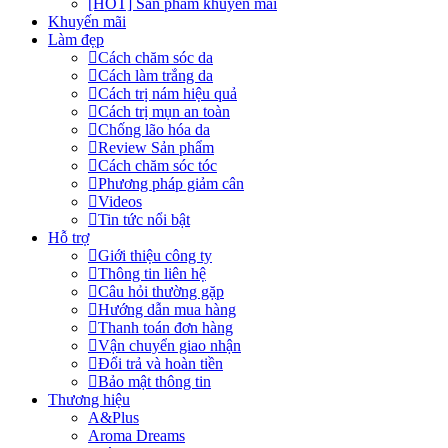
[HOT] Sản phẩm khuyến mãi
Khuyến mãi
Làm đẹp
Cách chăm sóc da
Cách làm trắng da
Cách trị nám hiệu quả
Cách trị mụn an toàn
Chống lão hóa da
Review Sản phẩm
Cách chăm sóc tóc
Phương pháp giảm cân
Videos
Tin tức nổi bật
Hỗ trợ
Giới thiệu công ty
Thông tin liên hệ
Câu hỏi thường gặp
Hướng dẫn mua hàng
Thanh toán đơn hàng
Vận chuyển giao nhận
Đổi trả và hoàn tiền
Bảo mật thông tin
Thương hiệu
A&Plus
Aroma Dreams