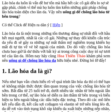
Lão hóa da luôn là vấn đề hư tổn mà hầu hết các cô gái đều lo sợ sẽ
gặp phải, chính vì thế mà họ luôn tìm kiếm những giải pháp chống
lão hóa toàn diện cho làn da. Vậy nên
uống gì để chống lão hóa từ
bên trong
?
Có thể Click để Hiện ra dàn ý
[
Hiện
]
Lão hóa da là một trong những tổn thương đáng sợ nhất đối với hầu
hết mọi người, nhất là các cô gái. Những sự thay đổi khiến cấu trúc
da yếu đi sẽ gây ra những sự mất thẩm mỹ nghiêm trọng khiến họ
mất đi tự tin về vẻ bề ngoài của mình. Do đó việc chống lão hóa
chưa bao giờ là dư thừa với bất kỳ ai trong công cuộc duy trì sự tươi
trẻ của làn da. Hôm nay hãy cùng
Hoa Thiên Thảo
khám phá xem
nên
uống gì để chống lão hóa da
hữu hiệu nhé. Đừng bỏ lỡ đấy!
1. Lão hóa da là gì?
Nếu như bạn vẫn chưa hiểu rõ về quá trình lão hóa da thì có thể bạn
sẽ không nhận thức được tầm quan trọng của việc chống lão hóa từ
sớm. Bắt đầu từ 25 tuổi trở đi, dưới nhiều tác nhân từ bên ngoài lẫn
bên trong cơ thể, sự lão hóa sẽ diễn ra âm thầm từ bên trong và biểu
hiện ra bên ngoài bằng các dấu hiệu đặc trưng. Theo đó các mô liên
kết yếu dần đi, kết cấu sợi collagen và elastin sẽ trở nên lỏng lẻo đi,
da dễ rơi vào tình trạng khô ráp khiến da xuất hiện những nếp nhăn,