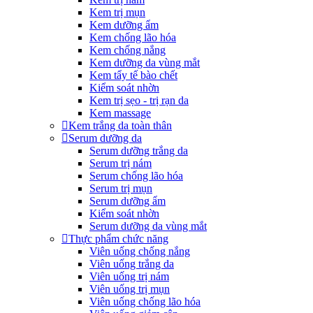
Kem trị mụn
Kem dưỡng ẩm
Kem chống lão hóa
Kem chống nắng
Kem dưỡng da vùng mắt
Kem tẩy tế bào chết
Kiểm soát nhờn
Kem trị sẹo - trị rạn da
Kem massage
Kem trắng da toàn thân
Serum dưỡng da
Serum dưỡng trắng da
Serum trị nám
Serum chống lão hóa
Serum trị mụn
Serum dưỡng ẩm
Kiểm soát nhờn
Serum dưỡng da vùng mắt
Thực phẩm chức năng
Viên uống chống nắng
Viên uống trắng da
Viên uống trị nám
Viên uống trị mụn
Viên uống chống lão hóa