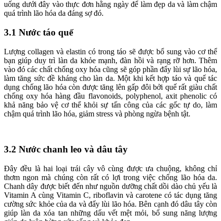
uống dưới đây vào thực đơn hằng ngày để làm đẹp da và làm chậm
quá trình lão hóa da đáng sợ đó.
3.1 Nước táo quế
Lượng collagen và elastin có trong táo sẽ được bổ sung vào cơ thể
bạn giúp duy trì làn da khỏe mạnh, đàn hồi và rạng rỡ hơn. Thêm
vào đó các chất chống oxy hóa cũng sẽ góp phần đẩy lùi sự lão hóa,
làm tăng sức đề kháng cho làn da. Một khi kết hợp táo và quế tác
dụng chống lão hóa còn được tăng lên gấp đôi bởi quế rất giàu chất
chống oxy hóa hàng đầu flavonoids, polyphenol, axit phenolic có
khả năng bảo vệ cơ thể khỏi sự tấn công của các gốc tự do, làm
chậm quá trình lão hóa, giảm stress và phòng ngừa bệnh tật.
3.2 Nước chanh leo và dâu tây
Đây đều là hai loại trái cây vô cùng được ưa chuộng, không chỉ
thơm ngon mà chúng còn rất có lợi trong việc chống lão hóa da.
Chanh dây được biết đến như nguồn dưỡng chất dồi dào chủ yếu là
Vitamin A cùng Vitamin C, riboflavin và carotene có tác dụng tăng
cường sức khỏe của da và đẩy lùi lão hóa. Bên cạnh đó dâu tây còn
giúp làn da xóa tan những dấu vết mệt mỏi, bổ sung năng lượng