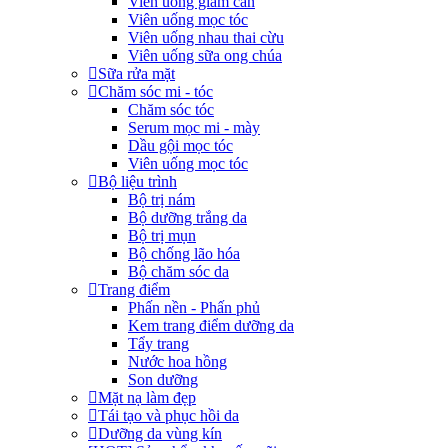
Viên uống giảm cân
Viên uống mọc tóc
Viên uống nhau thai cừu
Viên uống sữa ong chúa
Sữa rửa mặt
Chăm sóc mi - tóc
Chăm sóc tóc
Serum mọc mi - mày
Dầu gội mọc tóc
Viên uống mọc tóc
Bộ liệu trình
Bộ trị nám
Bộ dưỡng trắng da
Bộ trị mụn
Bộ chống lão hóa
Bộ chăm sóc da
Trang điểm
Phấn nền - Phấn phủ
Kem trang điểm dưỡng da
Tẩy trang
Nước hoa hồng
Son dưỡng
Mặt nạ làm đẹp
Tái tạo và phục hồi da
Dưỡng da vùng kín