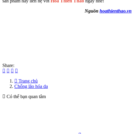
sản phẩm hãy liên hệ với
Hoa Thiên Thảo
ngay nhé!
Nguồn
hoathienthao.vn
Share:
Trang chủ
Chống lão hóa da
Có thể bạn quan tâm