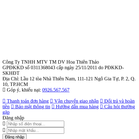
Công Ty TNHH MTV TM DV Hoa Thiên Thảo
GPĐKKD số 0311368043 cấp ngày 25/11/2011 do PĐKKD-
SKHĐT
Địa Chỉ: Lầu 12 tòa Nhà Thiên Nam, 111-121 Ngô Gia Tự, P. 2, Q.
10, TP.HCM
Góp ý, khiếu nại:
0926.567.567
Thanh toán đơn hàng
Vận chuyển giao nhận
Đổi trả và hoàn
tiền
Bảo mật thông tin
Hướng dẫn mua hàng
Câu hỏi thường
gặp
Đăng nhập
Đăng nhập