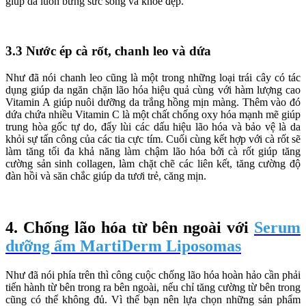
giúp da luôn bừng sức sống và khỏe đẹp.
3.3 Nước ép cà rốt, chanh leo và dứa
Như đã nói chanh leo cũng là một trong những loại trái cây có tác
dụng giúp da ngăn chặn lão hóa hiệu quả cùng với hàm lượng cao
Vitamin A giúp nuôi dưỡng da trắng hồng mịn màng. Thêm vào đó
dứa chứa nhiều Vitamin C là một chất chống oxy hóa mạnh mẽ giúp
trung hòa gốc tự do, đẩy lùi các dấu hiệu lão hóa và bảo vệ là da
khỏi sự tấn công của các tia cực tím. Cuối cùng kết hợp với cà rốt sẽ
làm tăng tối đa khả năng làm chậm lão hóa bởi cà rốt giúp tăng
cường sản sinh collagen, làm chặt chẽ các liên kết, tăng cường độ
đàn hồi và săn chắc giúp da tươi trẻ, căng mịn.
4. Chống lão hóa từ bên ngoài với
Serum
dưỡng ẩm MartiDerm Liposomas
Như đã nói phía trên thì công cuộc chống lão hóa hoàn hảo cần phải
tiến hành từ bên trong ra bên ngoài, nếu chỉ tăng cường từ bên trong
cũng có thể không đủ. Vì thế bạn nên lựa chọn những sản phẩm