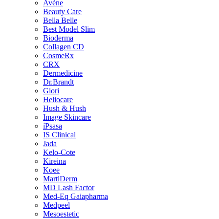
Avène
Beauty Care
Bella Belle
Best Model Slim
Bioderma
Collagen CD
CosmeRx
CRX
Dermedicine
Dr.Brandt
Giori
Heliocare
Hush & Hush
Image Skincare
íPsasa
IS Clinical
Jada
Kelo-Cote
Kireina
Koee
MartiDerm
MD Lash Factor
Med-Eq Gaiapharma
Medpeel
Mesoestetic