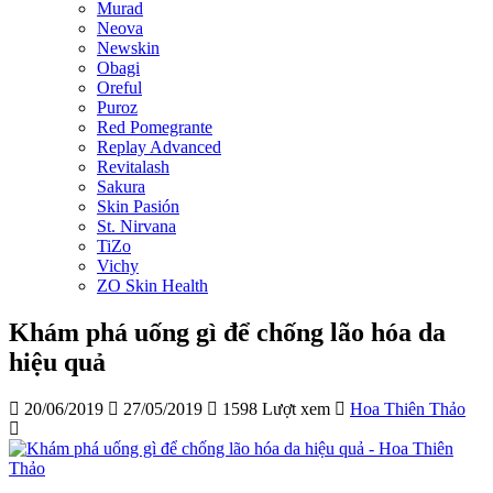
Murad
Neova
Newskin
Obagi
Oreful
Puroz
Red Pomegrante
Replay Advanced
Revitalash
Sakura
Skin Pasión
St. Nirvana
TiZo
Vichy
ZO Skin Health
Khám phá uống gì để chống lão hóa da
hiệu quả
20/06/2019
27/05/2019
1598 Lượt xem
Hoa Thiên Thảo