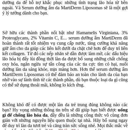
dưỡng da để hỗ trợ khắc phục những tình trạng lão hóa từ bên
ngoài. Và Serum dưỡng ẩm da MartiDerm Liposomas sẽ là một gợi
ý lý tưởng dành cho bạn.
Sở hữu các thành phần nổi bật như Hamamelis Virginiana, 3%
Proteoglycans, 2% Vitamin C, E... serum dưỡng ẩm MartiDerm đã
hoàn thành rất tốt nhiệm vụ cung cấp nước, tăng cường khả năng
giữ ẩm cho da giúp các liên kết dưới da chặt chẽ hơn để duy trì liên
kết collagen. Từ đó các nếp nhăn sẽ dần được làm mờ, các dấu hiệu
lão hóa bị đẩy lùi đồng thời làn da được bổ sung những chất chống
oxy hóa, ngăn ngừa sự tấn công của các tia cực tím có hại, nuôi
dưỡng làn da sáng khỏe, mịn màng hơn. Hơn thế serum dưỡng ẩm
MartiDerm Liposomas có thể đảm bảo an toàn cho lành da của bạn
nhờ vào sự lành tính từ các thành phần, dù bạn thuộc loại da gì cũng
có thể sử dụng thoải mái, không lo kích ứng.
Không khó để có được một làn da trẻ trung đúng không nào các
bạn? Hy vọng những thông tin trên sẽ đã giúp bạn biết được
uống
gì để chống lão hóa da
, đây đều là những công thức vô cùng đơn
giản với những nguyên liệu quen thuộc tại nhà. Hãy bổ sung ngay
để duy trì làn da tươi trẻ và căng tràn sức sống nhé. Mọi thắc mắc về