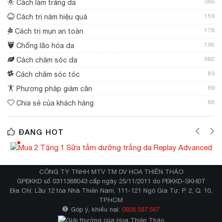
386
Cách làm trắng da
159
Cách trị nám hiệu quả
178
Cách trị mụn an toàn
195
Chống lão hóa da
682
Cách chăm sóc da
83
Cách chăm sóc tóc
89
Phương pháp giảm cân
88
Chia sẻ của khách hàng
ĐANG HOT
CÔNG TY TNHH MTV TM DV HOA THIÊN THẢO
GPĐKKD số 0311368043 cấp ngày 25/11/2011 do PĐKKD-SKHĐT
Địa Chỉ: Lầu 12 tòa Nhà Thiên Nam, 111-121 Ngô Gia Tự, P. 2, Q. 10,
TP.HCM
Góp ý, khiếu nại:
0926.567.567