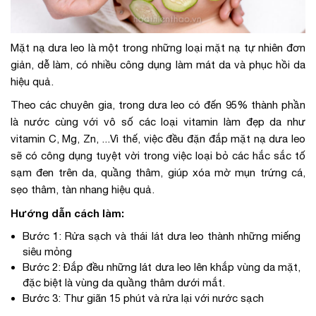
Mặt nạ dưa leo là một trong những loại mặt nạ tự nhiên đơn
giản, dễ làm, có nhiều công dụng làm mát da và phục hồi da
hiệu quả.
Theo các chuyên gia, trong dưa leo có đến 95% thành phần
là nước cùng với vô số các loại vitamin làm đẹp da như
vitamin C, Mg, Zn, ...Vì thế, việc đều đặn đắp mặt nạ dưa leo
sẽ có công dụng tuyệt vời trong việc loại bỏ các hắc sắc tố
sạm đen trên da, quầng thâm, giúp xóa mờ mụn trứng cá,
sẹo thâm, tàn nhang hiệu quả.
Hướng dẫn cách làm:
Bước 1: Rửa sạch và thái lát dưa leo thành những miếng
siêu mỏng
Bước 2: Đắp đều những lát dưa leo lên khắp vùng da mặt,
đặc biệt là vùng da quầng thâm dưới mắt.
Bước 3: Thư giãn 15 phút và rửa lại với nước sạch