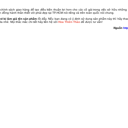
 chính sách giao hàng để tạo điều kiện thuận lợi hơn cho các cô gái trong việc sở hữu nhữ
 đồng hành thân thiết với phái đẹp tại TP.HCM nói riêng và trên toàn quốc nói chung.
d bị làm giả tên sản phẩm
rồi đấy. Nếu bạn đang có ý định sử dụng sản phẩm này thì hãy tha
nhé. Mọi thắc mắc chi tiết hãy liên hệ với
Hoa Thiên Thảo
để được tư vấn!
Nguồn
htt