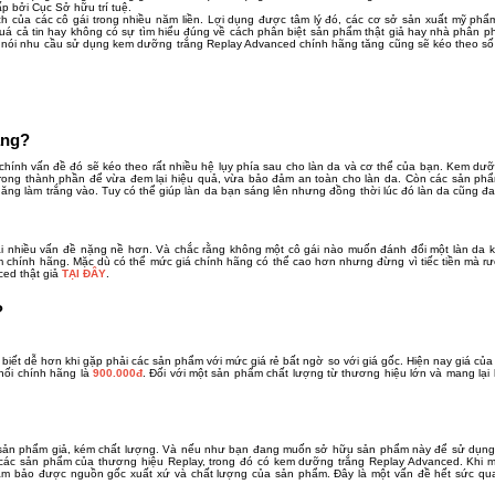
 bởi Cục Sở hữu trí tuệ.
h của các cô gái trong nhiều năm liền. Lợi dụng được tâm lý đó, các cơ sở sản xuất mỹ phẩm
á cả tin hay không có sự tìm hiểu đúng về cách phân biệt sản phẩm thật giả hay nhà phân phố
 nói nhu cầu sử dụng kem dưỡng trắng Replay Advanced chính hãng tăng cũng sẽ kéo theo s
ãng?
chính vấn đề đó sẽ kéo theo rất nhiều hệ lụy phía sau cho làn da và cơ thể của bạn. Kem d
trong thành phần để vừa đem lại hiệu quả, vừa bảo đảm an toàn cho làn da. Còn các sản phẩm
ăng làm trắng vào. Tuy có thể giúp làn da bạn sáng lên nhưng đồng thời lúc đó làn da cũng đ
i nhiều vấn đề nặng nề hơn. Và chắc rằng không một cô gái nào muốn đánh đổi một làn da 
ẩm chính hãng. Mặc dù có thể mức giá chính hãng có thể cao hơn nhưng đừng vì tiếc tiền mà 
ced thật giả
TẠI ĐÂY
.
?
biết dễ hơn khi gặp phải các sản phẩm với mức giá rẻ bất ngờ so với giá gốc. Hiện nay giá củ
hối chính hãng là
900.000đ
. Đối với một sản phẩm chất lượng từ thương hiệu lớn và mang lại 
c sản phẩm giả, kém chất lượng. Và nếu như bạn đang muốn sở hữu sản phẩm này để sử dụng
các sản phẩm của thương hiệu Replay, trong đó có kem dưỡng trắng Replay Advanced. Khi 
 bảo được nguồn gốc xuất xứ và chất lượng của sản phẩm. Đây là một vấn đề hết sức quan