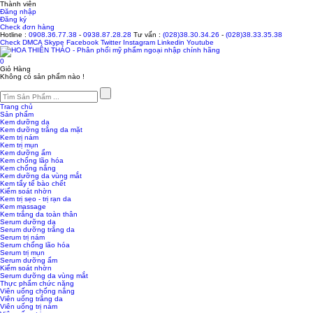
Thành viên
Đăng nhập
Đăng ký
Check đơn hàng
Hotline :
0908.36.77.38
-
0938.87.28.28
Tư vấn :
(028)38.30.34.26
-
(028)38.33.35.38
Check
DMCA
Skype
Facebook
Twitter
Instagram
Linkedin
Youtube
0
Giỏ Hàng
Không có sản phẩm nào !
Trang chủ
Sản phẩm
Kem dưỡng da
Kem dưỡng trắng da mặt
Kem trị nám
Kem trị mụn
Kem dưỡng ẩm
Kem chống lão hóa
Kem chống nắng
Kem dưỡng da vùng mắt
Kem tẩy tế bào chết
Kiểm soát nhờn
Kem trị sẹo - trị rạn da
Kem massage
Kem trắng da toàn thân
Serum dưỡng da
Serum dưỡng trắng da
Serum trị nám
Serum chống lão hóa
Serum trị mụn
Serum dưỡng ẩm
Kiểm soát nhờn
Serum dưỡng da vùng mắt
Thực phẩm chức năng
Viên uống chống nắng
Viên uống trắng da
Viên uống trị nám