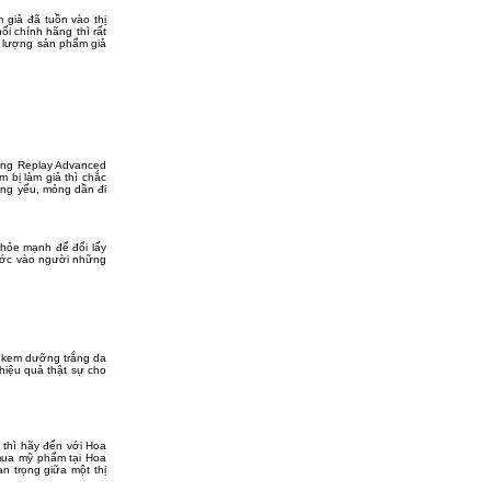
 giả đã tuồn vào thị
i chính hãng thì rất
ố lượng sản phẩm giả
ưỡng Replay Advanced
 bị làm giả thì chắc
ang yếu, mỏng dần đi
khỏe mạnh để đổi lấy
rước vào người những
a kem dưỡng trắng da
hiệu quả thật sự cho
 thì hãy đến với Hoa
mua mỹ phẩm tại Hoa
 trọng giữa một thị