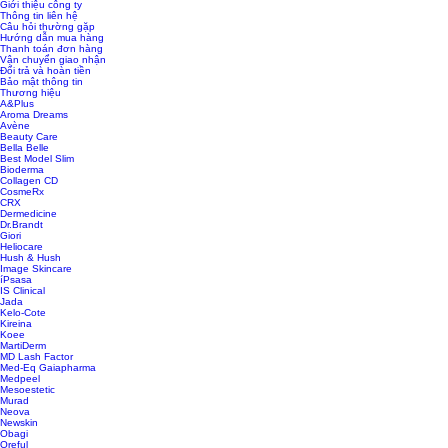
Giới thiệu công ty
Thông tin liên hệ
Câu hỏi thường gặp
Hướng dẫn mua hàng
Thanh toán đơn hàng
Vận chuyển giao nhận
Đổi trả và hoàn tiền
Bảo mật thông tin
Thương hiệu
A&Plus
Aroma Dreams
Avène
Beauty Care
Bella Belle
Best Model Slim
Bioderma
Collagen CD
CosmeRx
CRX
Dermedicine
Dr.Brandt
Giori
Heliocare
Hush & Hush
Image Skincare
íPsasa
IS Clinical
Jada
Kelo-Cote
Kireina
Koee
MartiDerm
MD Lash Factor
Med-Eq Gaiapharma
Medpeel
Mesoestetic
Murad
Neova
Newskin
Obagi
Oreful