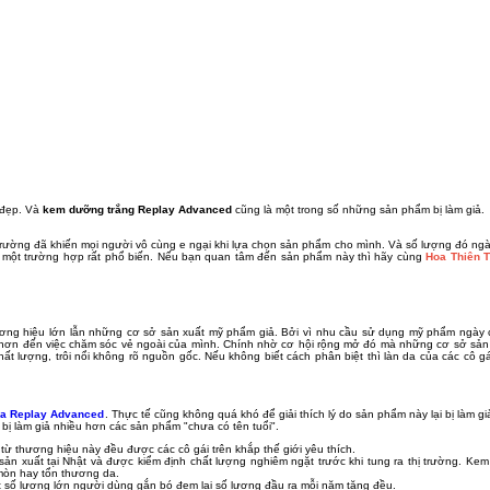
i đẹp. Và
kem dưỡng trắng Replay Advanced
cũng là một trong số những sản phẩm bị làm giả.
rường đã khiến mọi người vô cùng e ngại khi lựa chọn sản phẩm cho mình. Và số lượng đó ngà
à một trường hợp rất phổ biến. Nếu bạn quan tâm đến sản phẩm này thì hãy cùng
Hoa Thiên 
ương hiệu lớn lẫn những cơ sở sản xuất mỹ phẩm giả. Bởi vì nhu cầu sử dụng mỹ phẩm ngày
hơn đến việc chăm sóc vẻ ngoài của mình. Chính nhờ cơ hội rộng mở đó mà những cơ sở sản 
hất lượng, trôi nổi không rõ nguồn gốc. Nếu không biết cách phân biệt thì làn da của các cô gá
da Replay Advanced
. Thực tế cũng không quá khó để giải thích lý do sản phẩm này lại bị làm gi
bị làm giả nhiều hơn các sản phẩm "chưa có tên tuổi".
từ thương hiệu này đều được các cô gái trên khắp thế giới yêu thích.
n xuất tại Nhật và được kiểm định chất lượng nghiêm ngặt trước khi tung ra thị trường. Ke
mòn hay tổn thương da.
 số lượng lớn người dùng gắn bó đem lại số lượng đầu ra mỗi năm tăng đều.