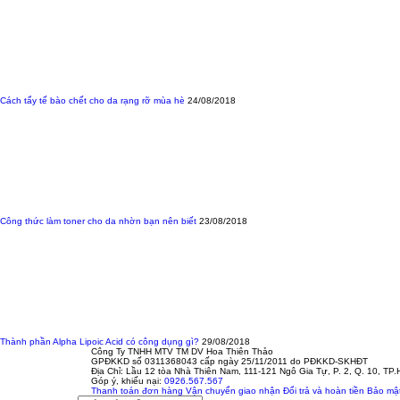
Cách tẩy tế bào chết cho da rạng rỡ mùa hè
24/08/2018
Công thức làm toner cho da nhờn bạn nên biết
23/08/2018
Thành phần Alpha Lipoic Acid có công dụng gì?
29/08/2018
Công Ty TNHH MTV TM DV Hoa Thiên Thảo
GPĐKKD số 0311368043 cấp ngày 25/11/2011 do PĐKKD-SKHĐT
Địa Chỉ: Lầu 12 tòa Nhà Thiên Nam, 111-121 Ngô Gia Tự, P. 2, Q. 10, TP
Góp ý, khiếu nại:
0926.567.567
Thanh toán đơn hàng
Vận chuyển giao nhận
Đổi trả và hoàn tiền
Bảo mật