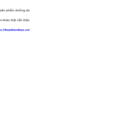
ng sản phẩm dưỡng da
m khảo thật cẩn thận
ps://hoathienthao.vn/