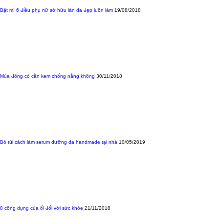
Bật mí 6 điều phụ nữ sở hữu làn da đẹp luôn làm
19/08/2018
Mùa đông có cần kem chống nắng không
30/11/2018
Bỏ túi cách làm serum dưỡng da handmade tại nhà
10/05/2019
8 công dụng của ổi đối với sức khỏe
21/11/2018