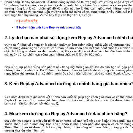
Nhãn hàng Replay Advanced đã được đăng ký bảo hộ thương hiệu với chứng nhận được cấp
Với những lợi thế trên, sản phẩm này đã nhanh chóng chiếm được niềm tin và sự yêu thíc
trường hàng loạt lô sản phẩm giả để kiếm tiền nếu họ không cảnh giác. Với những người qu
dễ mua hàng ngay khi nghe đến thương hiệu mà mình đã tin dùng trong nhiều năm. Có thể
xuất hiện trên thị trường. Vì thế hãy thật cẩn thận khi lựa chọn.
BẠN NÊN BIẾT:
5 bước nhận biết kem Replay Advanced thật
2. Lý do bạn cần phải sử dụng kem Replay Advanced chính h
Đừng nghĩ rằng việc mua phải các sản phẩm không chính hãng chỉ là vấn đề thương hiệu, 
chính hãng được nghiên cứu rất cẩn thận để lựa chọn hầu hết các hoạt chất thiên nhiên 
chắn là không có được sự đầu tư như thế, thay vào đó họ sẽ đưa các chất độc hại có khả n
mỗi ngày bởi cơ chế hoạt động của những chất đó là lột tẩy, bào mòn.
Nếu sử dụng phải những sản phẩm này trong một thời gian dài làn da của bạn sẽ gặp phả
những hậu quả như thế. Do đó bạn nên hiểu rõ hơn về lợi ích khi sử dụng các loại mỹ ph
nguy hiểm khó lường. Bạn có thể tham khảo cách nhận biết kem dưỡng trắng Replay Advan
3. Kem Replay Advanced dưỡng da chính hãng giá bao nhiêu
Việc nắm được mức giá niêm yết từ nhà sản xuất sẽ giúp bạn cảnh giác hơn và có thể nhận 
Replay Advanced được niêm yết chính thức từ nhà sản xuất dành cho các địa điểm phân p
làn da thì đây là một con số khá hợp lý.
4. Mua kem dưỡng da Replay Advanced ở đâu chính hãng?
Địa điểm mua hàng là một yếu tố rất quan trọng để hạn chế tối đa khả năng mua phải cá
Thiên Thảo. Hơn 7 năm nay, Hoa Thiên Thảo là nhà phân phối độc quyền và chính hãng 
Thiên Thảo, bạn sẽ được đính kèm giấy chứng nhận cũng như tem chống hàng giả để đảm
trường khá lộn xộn hiện nay.