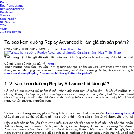
Puroz
Red Pomegrante
Replay Advanced
Revitalash
Sakura
Skin Pasión
St. Nirvana
TiZo
Vichy
ZO Skin Health
Tại sao kem dưỡng Replay Advanced bị làm giả tên sản phẩm?
02/07/2019
18/03/2019
7426 Lượt xem
Hoa Thiên Thảo
Tình trạng mỹ phẩm giả đã xuất hiện tràn lan đã không còn xa lạ với mọi người, nhất là phá
Có thể Click để Hiện ra dàn ý
[
Hiện
]
Trong những năm gần đây vấn đề xuất hiện các sản phẩm làm đẹp kém chất lượng trên thị t
thời gian với đa dạng các loại sản phẩm, trong số đó kem dưỡng Replay Advanced cũng l
sao kem dưỡng Replay Advanced bị làm giả tên sản phẩm
?
1. Vì sao kem dưỡng Replay Advanced bị làm giả?
Có thể nói thị trường mỹ phẩm là một mảnh đất màu mỡ để kiếm tiền đối với cả những th
chóng, không chỉ đáp ứng cho phái đẹp mà cả cánh mày râu cũng đang bắt đầu quan tâm 
nhái cũng đã phát triển theo khiến cho thị trường hiện nay tràn lan các loại mỹ phẩm kém c
nguy cơ tổn thương nghiêm trọng.
Và trong số những loại mỹ phẩm đang bị làm giả nhiều nhất phải kể đến
kem dưỡng trắng 
chắc chắn bạn có thể dễ dàng nhìn ra thường thì những sản phẩm tốt và được yêu thích sẽ 
Đây là một sản phẩm đến từ thương hiệu Replay nổi tiếng tại Nhật và hầu hết các sản phẩm 
Tất cả những sản phẩm từ Replay nói chung và kem Replay Advanced nói riêng đều được sả
Advanced được đảm bảo đạt tiêu chuẩn chất lượng, không chứa các chất độc hại gây bào 
Kem dưỡng Replay Advanced đã có mặt tại thị trường Việt Nam hơn 7 năm nay và đã có một