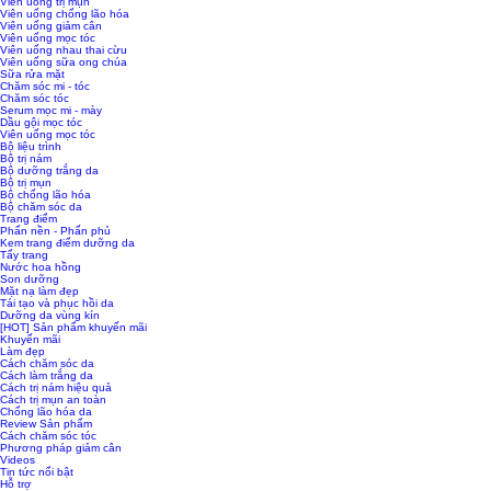
Viên uống trị mụn
Viên uống chống lão hóa
Viên uống giảm cân
Viên uống mọc tóc
Viên uống nhau thai cừu
Viên uống sữa ong chúa
Sữa rửa mặt
Chăm sóc mi - tóc
Chăm sóc tóc
Serum mọc mi - mày
Dầu gội mọc tóc
Viên uống mọc tóc
Bộ liệu trình
Bộ trị nám
Bộ dưỡng trắng da
Bộ trị mụn
Bộ chống lão hóa
Bộ chăm sóc da
Trang điểm
Phấn nền - Phấn phủ
Kem trang điểm dưỡng da
Tẩy trang
Nước hoa hồng
Son dưỡng
Mặt nạ làm đẹp
Tái tạo và phục hồi da
Dưỡng da vùng kín
[HOT] Sản phẩm khuyến mãi
Khuyến mãi
Làm đẹp
Cách chăm sóc da
Cách làm trắng da
Cách trị nám hiệu quả
Cách trị mụn an toàn
Chống lão hóa da
Review Sản phẩm
Cách chăm sóc tóc
Phương pháp giảm cân
Videos
Tin tức nổi bật
Hỗ trợ