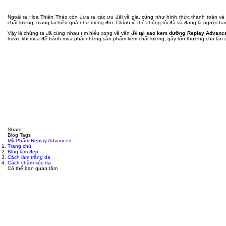
Ngoài ra Hoa Thiên Thảo còn đưa ra các ưu đãi về giá, cũng như hình thức thanh toán và
chất lượng, mang lại hiệu quả như mong đợi. Chính vì thế chúng tôi đã và đang là người bạn
Vậy là chúng ta đã cùng nhau tìm hiểu xong về vấn đề
tại sao kem dưỡng Replay Advance
trước khi mua để tránh mua phải những sản phẩm kém chất lượng, gây tổn thương cho làn da 
Share:
Blog Tags
Mỹ Phẩm Replay Advanced
Trang chủ
Blog làm đẹp
Cách làm trắng da
Cách chăm sóc da
Có thể bạn quan tâm