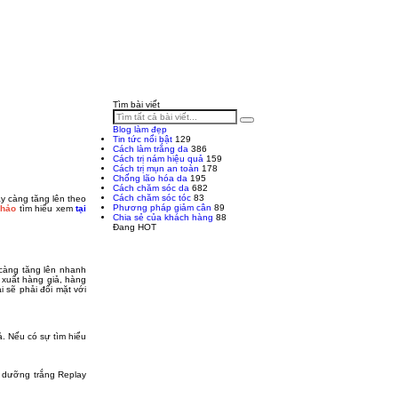
Tìm bài viết
Blog làm đẹp
Tin tức nổi bật
129
Cách làm trắng da
386
Cách trị nám hiệu quả
159
Cách trị mụn an toàn
178
Chống lão hóa da
195
Cách chăm sóc da
682
Cách chăm sóc tóc
83
y càng tăng lên theo
Phương pháp giảm cân
89
Thảo
tìm hiểu xem
tại
Chia sẻ của khách hàng
88
Đang HOT
 càng tăng lên nhanh
xuất hàng giả, hàng
i sẽ phải đối mặt với
ả. Nếu có sự tìm hiểu
m dưỡng trắng Replay