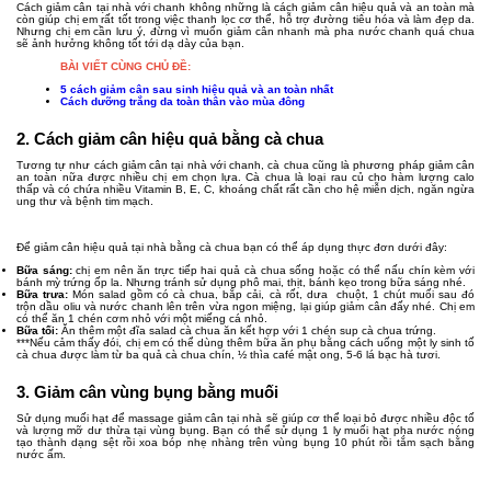
Cách giảm cân tại nhà với chanh không những là cách giảm cân hiệu quả và an toàn mà
còn giúp chị em rất tốt trong việc thanh lọc cơ thể, hỗ trợ đường tiêu hóa và làm đẹp da.
Nhưng chị em cần lưu ý, đừng vì muốn giảm cân nhanh mà pha nước chanh quá chua
sẽ ảnh hưởng không tốt tới dạ dày của bạn.
BÀI VIẾT CÙNG CHỦ ĐỀ:
5 cách giảm cân sau sinh hiệu quả và an toàn nhất
Cách dưỡng trắng da toàn thân vào mùa đông
2. Cách giảm cân hiệu quả bằng cà chua
Tương tự như cách giảm cân tại nhà với chanh, cà chua cũng là phương pháp giảm cân
an toàn nữa được nhiều chị em chọn lựa. Cà chua là loại rau củ cho hàm lượng calo
thấp và có chứa nhiều Vitamin B, E, C, khoáng chất rất cần cho hệ miễn dịch, ngăn ngừa
ung thư và bệnh tim mạch.
Để giảm cân hiệu quả tại nhà bằng cà chua bạn có thể áp dụng thực đơn dưới đây:
Bữa sáng:
chị em nên ăn trực tiếp hai quả cà chua sống hoặc có thể nấu chín kèm với
bánh mỳ trứng ốp la. Nhưng tránh sử dụng phô mai, thịt, bánh kẹo trong bữa sáng nhé.
Bữa trưa:
Món salad gồm có cà chua, bắp cải, cà rốt, dưa chuột, 1 chút muối sau đó
trộn dầu oliu và nước chanh lên trên vừa ngon miệng, lại giúp giảm cân đấy nhé. Chị em
có thể ăn 1 chén cơm nhỏ với một miếng cá nhỏ.
Bữa tối:
Ăn thêm một đĩa salad cà chua ăn kết hợp với 1 chén sup cà chua trứng.
***Nếu cảm thấy đói, chị em có thể dùng thêm bữa ăn phụ bằng cách uống một ly sinh tố
cà chua được làm từ ba quả cà chua chín, ½ thìa café mật ong, 5-6 lá bạc hà tươi.
3. Giảm cân vùng bụng bằng muối
Sử dụng muối hạt để massage giảm cân tại nhà sẽ giúp cơ thể loại bỏ được nhiều độc tố
và lượng mỡ dư thừa tại vùng bụng. Bạn có thể sử dụng 1 ly muối hạt pha nước nóng
tạo thành dạng sệt rồi xoa bóp nhẹ nhàng trên vùng bụng 10 phút rồi tắm sạch bằng
nước ấm.