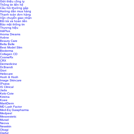
Giới thiệu công ty
Thông tin liên hệ
Câu hỏi thường gặp
Hướng dẫn mua hàng
Thanh toán đơn hàng
Vận chuyển giao nhận
Đổi trả và hoàn tiền
Bảo mật thông tin
Thương hiệu
A&Plus
Aroma Dreams
Avène
Beauty Care
Bella Belle
Best Model Slim
Bioderma
Collagen CD
CosmeRx
CRX
Dermedicine
Dr.Brandt
Giori
Heliocare
Hush & Hush
Image Skincare
íPsasa
IS Clinical
Jada
Kelo-Cote
Kireina
Koee
MartiDerm
MD Lash Factor
Med-Eq Gaiapharma
Medpeel
Mesoestetic
Murad
Neova
Newskin
Obagi
Oreful