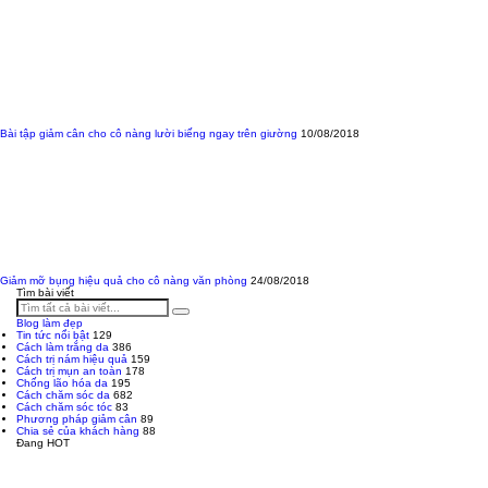
Bài tập giảm cân cho cô nàng lười biếng ngay trên giường
10/08/2018
Giảm mỡ bụng hiệu quả cho cô nàng văn phòng
24/08/2018
Tìm bài viết
Blog làm đẹp
Tin tức nổi bật
129
Cách làm trắng da
386
Cách trị nám hiệu quả
159
Cách trị mụn an toàn
178
Chống lão hóa da
195
Cách chăm sóc da
682
Cách chăm sóc tóc
83
Phương pháp giảm cân
89
Chia sẻ của khách hàng
88
Đang HOT