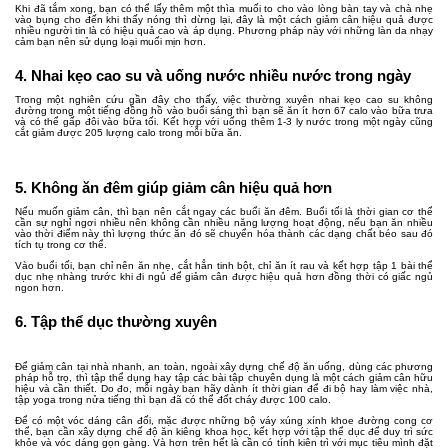
Khi đã tắm xong, bạn có thể lấy thêm một thìa muối to cho vào lòng bàn tay và chà nhẹ
vào bụng cho đến khi thấy nóng thì dừng lại, đây là một cách giảm cân hiệu quả được
nhiều người tin là có hiệu quả cao và áp dụng. Phương pháp này với những làn da nhạy
cảm bạn nên sử dụng loại muối mịn hơn.
4. Nhai kẹo cao su và uống nước nhiều nước trong ngày
Trong một nghiên cứu gần đây cho thấy, việc thường xuyên nhai kẹo cao su không
đường trong một tiếng đồng hồ vào buổi sáng thì bạn sẽ ăn ít hơn 67 calo vào bữa trưa
và có thể gấp đôi vào bữa tối. Kết hợp với uống thêm 1-3 ly nước trong một ngày cũng
cắt giảm được 205 lượng calo trong mỗi bữa ăn.
5. Không ăn đêm giúp giảm cân hiệu quả hơn
Nếu muốn giảm cân, thì bạn nên cắt ngay các buổi ăn đêm. Buổi tối là thời gian cơ thể
cần sự nghỉ ngơi nhiều nên không cần nhiều năng lượng hoạt động, nếu bạn ăn nhiều
vào thời điểm này thì lượng thức ăn đó sẽ chuyển hóa thành các dạng chất béo sau đó
tích tụ trong cơ thể.
Vào buổi tối, bạn chỉ nên ăn nhẹ, cắt hẳn tinh bột, chỉ ăn ít rau và kết hợp tập 1 bài thể
dục nhẹ nhàng trước khi đi ngủ để giảm cân được hiệu quả hơn đồng thời có giấc ngủ
ngon hơn.
6. Tập thể dục thường xuyên
Để giảm cân tại nhà nhanh, an toàn, ngoài xây dựng chế độ ăn uống, dùng các phương
pháp hỗ trọ, thì tập thể dụng hay tập các bài tập chuyên dụng là một cách giảm cân hữu
hiệu và cần thiết. Do đo, mỗi ngày bạn hãy dành ít thời gian để đi bộ hay làm việc nhà,
tập yoga trong nửa tiếng thì bạn đã có thể đốt cháy được 100 calo.
Để có một vóc dáng cân đối, mặc được những bộ váy xúng xính khoe đường cong cơ
thể, bạn cần xây dựng chế độ ăn kiêng khoa học, kết hợp với tập thể dục để duy trì sức
khỏe và vóc dáng gọn gàng. Và hơn trên hết là cần có tính kiên trì với mục tiêu mình đặt