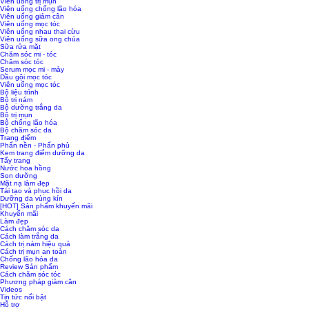
Viên uống trị mụn
Viên uống chống lão hóa
Viên uống giảm cân
Viên uống mọc tóc
Viên uống nhau thai cừu
Viên uống sữa ong chúa
Sữa rửa mặt
Chăm sóc mi - tóc
Chăm sóc tóc
Serum mọc mi - mày
Dầu gội mọc tóc
Viên uống mọc tóc
Bộ liệu trình
Bộ trị nám
Bộ dưỡng trắng da
Bộ trị mụn
Bộ chống lão hóa
Bộ chăm sóc da
Trang điểm
Phấn nền - Phấn phủ
Kem trang điểm dưỡng da
Tẩy trang
Nước hoa hồng
Son dưỡng
Mặt nạ làm đẹp
Tái tạo và phục hồi da
Dưỡng da vùng kín
[HOT] Sản phẩm khuyến mãi
Khuyến mãi
Làm đẹp
Cách chăm sóc da
Cách làm trắng da
Cách trị nám hiệu quả
Cách trị mụn an toàn
Chống lão hóa da
Review Sản phẩm
Cách chăm sóc tóc
Phương pháp giảm cân
Videos
Tin tức nổi bật
Hỗ trợ