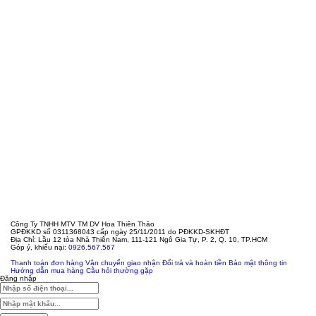
Công Ty TNHH MTV TM DV Hoa Thiên Thảo
GPĐKKD số 0311368043 cấp ngày 25/11/2011 do PĐKKD-SKHĐT
Địa Chỉ: Lầu 12 tòa Nhà Thiên Nam, 111-121 Ngô Gia Tự, P. 2, Q. 10, TP.HCM
Góp ý, khiếu nại:
0926.567.567
Thanh toán đơn hàng
Vận chuyển giao nhận
Đổi trả và hoàn tiền
Bảo mật thông tin
Hướng dẫn mua hàng
Câu hỏi thường gặp
Đăng nhập