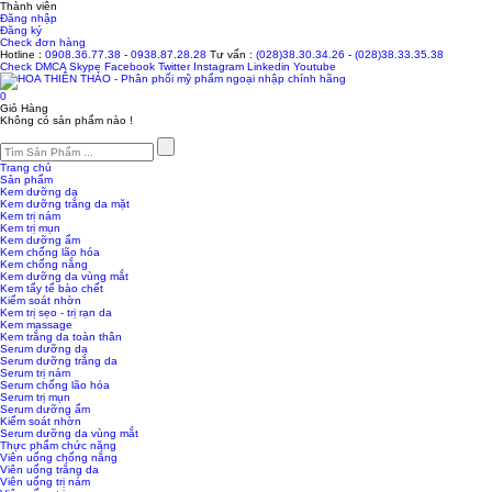
Thành viên
Đăng nhập
Đăng ký
Check đơn hàng
Hotline :
0908.36.77.38
-
0938.87.28.28
Tư vấn :
(028)38.30.34.26
-
(028)38.33.35.38
Check
DMCA
Skype
Facebook
Twitter
Instagram
Linkedin
Youtube
0
Giỏ Hàng
Không có sản phẩm nào !
Trang chủ
Sản phẩm
Kem dưỡng da
Kem dưỡng trắng da mặt
Kem trị nám
Kem trị mụn
Kem dưỡng ẩm
Kem chống lão hóa
Kem chống nắng
Kem dưỡng da vùng mắt
Kem tẩy tế bào chết
Kiểm soát nhờn
Kem trị sẹo - trị rạn da
Kem massage
Kem trắng da toàn thân
Serum dưỡng da
Serum dưỡng trắng da
Serum trị nám
Serum chống lão hóa
Serum trị mụn
Serum dưỡng ẩm
Kiểm soát nhờn
Serum dưỡng da vùng mắt
Thực phẩm chức năng
Viên uống chống nắng
Viên uống trắng da
Viên uống trị nám