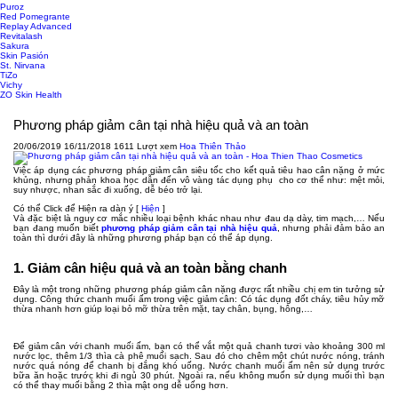
Puroz
Red Pomegrante
Replay Advanced
Revitalash
Sakura
Skin Pasión
St. Nirvana
TiZo
Vichy
ZO Skin Health
Phương pháp giảm cân tại nhà hiệu quả và an toàn
20/06/2019
16/11/2018
1611 Lượt xem
Hoa Thiên Thảo
Việc áp dụng các phương pháp giảm cân siêu tốc cho kết quả tiêu hao cân nặng ở mức
khủng, nhưng phản khoa học dẫn đến vô vàng tác dụng phụ cho cơ thể như: mệt mỏi,
suy nhược, nhan sắc đi xuống, dễ béo trở lại.
Có thể Click để Hiện ra dàn ý
[
Hiện
]
Và đặc biệt là nguy cơ mắc nhiều loại bệnh khác nhau như đau dạ dày, tim mạch,… Nếu
bạn đang muốn biết
phương pháp giảm cân tại nhà hiệu quả
, nhưng phải đảm bảo an
toàn thì dưới đây là những phương pháp bạn có thể áp dụng.
1. Giảm cân hiệu quả và an toàn bằng chanh
Đây là một trong những phương pháp giảm cân nặng được rất nhiều chị em tin tưởng sử
dụng. Công thức chanh muối ấm trong việc giảm cân: Có tác dụng đốt cháy, tiêu hủy mỡ
thừa nhanh hơn giúp loại bỏ mỡ thừa trên mặt, tay chân, bụng, hông,…
Để giảm cân với chanh muối ấm, bạn có thể vắt một quả chanh tươi vào khoảng 300 ml
nước lọc, thêm 1/3 thìa cà phê muối sạch. Sau đó cho chêm một chút nước nóng, tránh
nước quá nóng để chanh bị đắng khó uống. Nước chanh muối ấm nên sử dụng trước
bữa ăn hoặc trước khi đi ngủ 30 phút. Ngoài ra, nếu không muốn sử dụng muối thì bạn
có thể thay muối bằng 2 thìa mật ong dễ uống hơn.