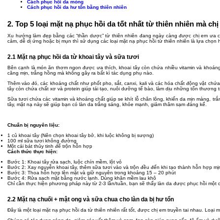
Cách phục hồi da mỏng
Cách phục hồi da hư tổn bằng thiên nhiên
2. Top 5 loại mặt nạ phục hồi da tốt nhất từ thiên nhiên mà chị
Xu hướng làm đẹp bằng các “thần dược” từ thiên nhiên đang ngày càng được chị em ưa chuộ
cảm, dễ dị ứng hoặc bị mụn thì sử dụng các loại mặt nạ phục hồi từ thiên nhiên là lựa chọn
2.1 Mặt nạ phục hồi da từ khoai tây và sữa tươi
Bên cạnh là món ăn thơm ngon được ưa thích, khoai tây còn chứa nhiều vitamin và khoáng c
căng mịn, trắng hồng mà không gây ra bất kì tác dụng phụ nào.
Thêm vào đó, các khoáng chất như phốt pho, sắt, canxi, kali và các hóa chất động vật chứ
tây còn chứa chất xơ và protein giúp tái tạo, nuôi dưỡng tế bào, làm dịu những tổn thương t
Sữa tươi chứa các vitamin và khoáng chất giúp se khít lỗ chân lông, khiến da mịn màng, trắ
tây, mặt nạ này sẽ giúp bạn có làn da trắng sáng, khỏe mạnh, giảm thâm sạm đáng kể.
Chuẩn bị nguyên liệu:
1 củ khoai tây (Nên chọn khoai tây bở, khi luộc không bị sượng)
100 ml sữa tươi không đường
Một cái bát thủy tinh để trộn hỗn hợp
Cách thức thực hiện:
Bước 1: Khoai tây rửa sạch, luộc chín mềm, lột vỏ
Bước 2: Xay nguyễn khoai tây, thêm sữa tươi vào và trộn đều đến khi tạo thành hỗn hợp mị
Bước 3: Thoa hỗn hợp lên mặt và giữ nguyên trong khoảng 15 – 20 phút
Bước 4: Rửa sạch mặt bằng nước lạnh. Dùng khăn mềm lau khô
Chỉ cần thực hiện phương pháp này từ 2-3 lần/tuần, bạn sẽ thấy làn da được phục hồi một cá
2.2 Mặt nạ chuối + mật ong và sữa chua cho làn da bị hư tổn
Đây là một loại mặt nạ phục hồi da từ thiên nhiên rất tốt, được chị em truyền tai nhau. Loạ