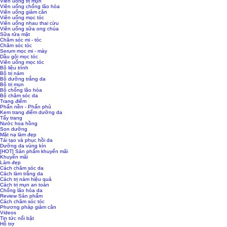
Viên uống trị mụn
Viên uống chống lão hóa
Viên uống giảm cân
Viên uống mọc tóc
Viên uống nhau thai cừu
Viên uống sữa ong chúa
Sữa rửa mặt
Chăm sóc mi - tóc
Chăm sóc tóc
Serum mọc mi - mày
Dầu gội mọc tóc
Viên uống mọc tóc
Bộ liệu trình
Bộ trị nám
Bộ dưỡng trắng da
Bộ trị mụn
Bộ chống lão hóa
Bộ chăm sóc da
Trang điểm
Phấn nền - Phấn phủ
Kem trang điểm dưỡng da
Tẩy trang
Nước hoa hồng
Son dưỡng
Mặt nạ làm đẹp
Tái tạo và phục hồi da
Dưỡng da vùng kín
[HOT] Sản phẩm khuyến mãi
Khuyến mãi
Làm đẹp
Cách chăm sóc da
Cách làm trắng da
Cách trị nám hiệu quả
Cách trị mụn an toàn
Chống lão hóa da
Review Sản phẩm
Cách chăm sóc tóc
Phương pháp giảm cân
Videos
Tin tức nổi bật
Hỗ trợ