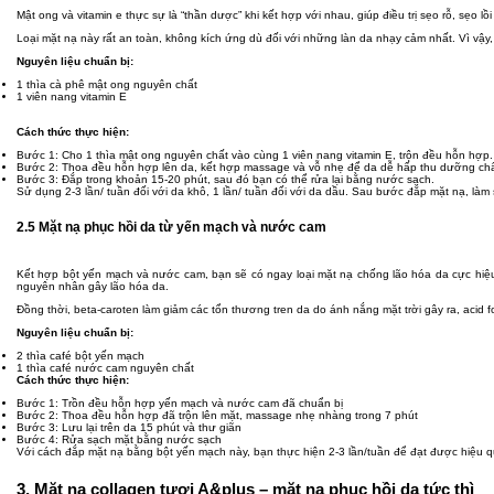
Mật ong và vitamin e thực sự là “thần dược” khi kết hợp với nhau, giúp điều trị sẹo rỗ, sẹo lồ
Loại mặt nạ này rất an toàn, không kích ứng dù đối với những làn da nhạy cảm nhất. Vì vậy,
Nguyên liệu chuẩn bị:
1 thìa cà phê mật ong nguyên chất
1 viên nang vitamin E
Cách thức thực hiện:
Bước 1: Cho 1 thìa mật ong nguyên chất vào cùng 1 viên nang vitamin E, trộn đều hỗn hợp.
Bước 2: Thoa đều hỗn hợp lên da, kết hợp massage và vỗ nhẹ để da dễ hấp thu dưỡng chấ
Bước 3: Đắp trong khoản 15-20 phút, sau đó bạn có thể rửa lại bằng nước sạch.
Sử dụng 2-3 lần/ tuần đối với da khô, 1 lần/ tuần đối với da dầu. Sau bước đắp mặt nạ, l
2.5 Mặt nạ phục hồi da từ yến mạch và nước cam
Kết hợp bột yến mạch và nước cam, bạn sẽ có ngay loại mặt nạ chống lão hóa da cực hiệu 
nguyên nhân gây lão hóa da.
Đồng thời, beta-caroten làm giảm các tổn thương tren da do ánh nắng mặt trời gây ra, acid fo
Nguyên liệu chuẩn bị:
2 thìa café bột yến mạch
1 thìa café nước cam nguyên chất
Cách thức thực hiện:
Bước 1: Trồn đều hỗn hợp yến mạch và nước cam đã chuẩn bị
Bước 2: Thoa đều hỗn hợp đã trộn lên mặt, massage nhẹ nhàng trong 7 phút
Bước 3: Lưu lại trên da 15 phút và thư giãn
Bước 4: Rửa sạch mặt bằng nước sạch
Với cách đắp mặt nạ bằng bột yến mạch này, bạn thực hiện 2-3 lần/tuần để đạt được hiệu q
3. Mặt nạ collagen tươi A&plus – mặt nạ phục hồi da tức thì