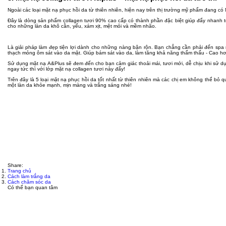
Ngoài các loại mặt nạ phục hồi da từ thiên nhiên, hiện nay trên thị trường mỹ phẩm đang có
Đây là dòng sản phẩm collagen tươi 90% cao cấp có thành phần đặc biệt giúp đẩy nhanh tốc
cho những làn da khô cằn, yếu, xám xịt, mệt mỏi và mềm nhão.
Là giải pháp làm đẹp tiện lợi dành cho những nàng bận rộn. Bạn chẳng cần phải đến spa m
thạch mỏng ôm sát vào da mặt. Giúp bám sát vào da, làm tăng khả năng thẩm thấu - Cao hơ
Sử dụng mặt nạ A&Plus sẽ đem đến cho bạn cảm giác thoải mái, tươi mới, dễ chịu khi sử d
ngay tức thì với lớp mặt nạ collagen tươi này đấy!
Trên đây là 5 loại mặt nạ phục hồi da tốt nhất từ thiên nhiên mà các chị em không thể bỏ 
một làn da khỏe mạnh, mịn màng và trắng sáng nhé!
Share:
Trang chủ
Cách làm trắng da
Cách chăm sóc da
Có thể bạn quan tâm