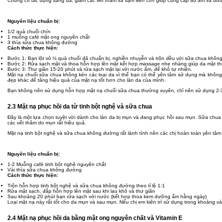
Chúng có tác dụng sáng da, giảm các vết thâm và sạm đen còn giúp cung cấp độ ẩm và dưỡ
Nguyên liệu chuẩn bị:
1/2 quả chuối chín
1 muỗng café mật ong nguyên chất
3 thìa sữa chua không đường
Cách thức thực hiện:
Bước 1: Bạn lột vỏ ½ quả chuối đã chuẩn bị, nghiền nhuyễn và trộn đều với sữa chua khô
Bước 2: Rửa sạch mặt và thoa hỗn hợp lên mặt kết hợp massage nhẹ nhàng giúp da mặt th
Bước 3: Thư giãn 15-20 phút và rửa sạch mặt lại với nước ấm, để khô tự nhiên.
Mặt nạ chuối sữa chua không kén các loại da vì thế bạn có thể yên tâm sử dụng mà không 
đẹp khác để tăng hiệu quả của mặt nạ tốt hơn cho làn da của mình.
Bạn không nên sử dụng hỗn hợp mặt nạ chuối sữa chua thường xuyên, chỉ nên sử dụng 2-3 lầ
2.3 Mặt nạ phục hồi da từ tinh bột nghệ và sữa chua
Đây là một lựa chọn tuyệt vời dành cho làn da bị mụn và đang phục hồi sau mụn. Sữa chua 
các vết thâm do mụn rất hiệu quả.
Mặt nạ tinh bột nghệ và sữa chua không đường rất lành tính nên các chị hoàn toàn yên tâm 
Nguyên liệu chuẩn bị:
1-2 Muỗng café tinh bột nghệ nguyên chất
Vài thìa sữa chua không đường
Cách thức thực hiện:
Trộn hỗn hợp tinh bột nghệ và sữa chua không đường theo tỉ lệ 1:1
Rửa mặt sạch, đắp hỗn hợp lên mặt sau khi lau khô và thư giãn
Sau khoảng 20 phút bạn rửa sạch với nước (kết hợp thoa kem dưỡng ẩm hằng ngày)
Loại mặt nạ này rất tốt cho da mụn và sau mụn. Nếu chị em kiên trì sử dụng trong khoảng 
2.4 Mặt nạ phục hồi da bằng mật ong nguyên chất và Vitamin E