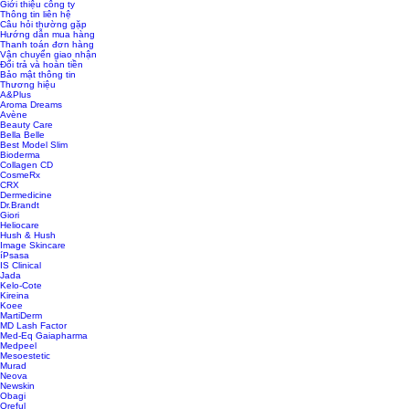
Giới thiệu công ty
Thông tin liên hệ
Câu hỏi thường gặp
Hướng dẫn mua hàng
Thanh toán đơn hàng
Vận chuyển giao nhận
Đổi trả và hoàn tiền
Bảo mật thông tin
Thương hiệu
A&Plus
Aroma Dreams
Avène
Beauty Care
Bella Belle
Best Model Slim
Bioderma
Collagen CD
CosmeRx
CRX
Dermedicine
Dr.Brandt
Giori
Heliocare
Hush & Hush
Image Skincare
íPsasa
IS Clinical
Jada
Kelo-Cote
Kireina
Koee
MartiDerm
MD Lash Factor
Med-Eq Gaiapharma
Medpeel
Mesoestetic
Murad
Neova
Newskin
Obagi
Oreful