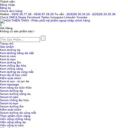
Thành viên
Đăng nhập
Đăng ký
Check đơn hàng
Hotline :
0908.36.77.38
-
0938.87.28.28
Tư vấn :
(028)38.30.34.26
-
(028)38.33.35.38
Check
DMCA
Skype
Facebook
Twitter
Instagram
Linkedin
Youtube
0
Giỏ Hàng
Không có sản phẩm nào !
Trang chủ
Sản phẩm
Kem dưỡng da
Kem dưỡng trắng da mặt
Kem trị nám
Kem trị mụn
Kem dưỡng ẩm
Kem chống lão hóa
Kem chống nắng
Kem dưỡng da vùng mắt
Kem tẩy tế bào chết
Kiểm soát nhờn
Kem trị sẹo - trị rạn da
Kem massage
Kem trắng da toàn thân
Serum dưỡng da
Serum dưỡng trắng da
Serum trị nám
Serum chống lão hóa
Serum trị mụn
Serum dưỡng ẩm
Kiểm soát nhờn
Serum dưỡng da vùng mắt
Thực phẩm chức năng
Viên uống chống nắng
Viên uống trắng da
Viên uống trị nám