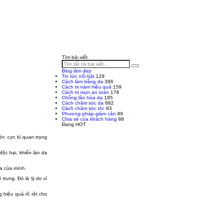
Tìm bài viết
Blog làm đẹp
Tin tức nổi bật
129
Cách làm trắng da
386
Cách trị nám hiệu quả
159
Cách trị mụn an toàn
178
Chống lão hóa da
195
Cách chăm sóc da
682
Cách chăm sóc tóc
83
Phương pháp giảm cân
89
Chia sẻ của khách hàng
88
Đang HOT
ớc cực kì quan trọng
ộc hại, khiến làn da
da của mình.
trung. Đó là lý do vì
 hiệu quả rõ rệt cho