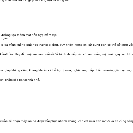
ng chất cho làn da, giúp da căng mịn và hồng hào.
ng đường tạo thành một hỗn hợp mềm mịn.
ư giãn
lo da mình không phù hợp hay bị dị ứng. Tuy nhiên, trong khi sử dụng bạn có thể kết hợp với
n/tuần. Hãy đắp mặt nạ vào buổi tối để tránh da tiếp xúc với ánh nắng mặt trời ngay sau khi
sẽ giúp kháng viêm, kháng khuẩn và hỗ trợ trị mụn, nghệ cung cấp nhiều vitamin, giúp sẹo mụ
khi chăm sóc da tại nhà nhé.
vài tuần sẽ nhận thấy làn da được hồi phục nhanh chóng, các vết mụn dần mờ đi và da cũng sán