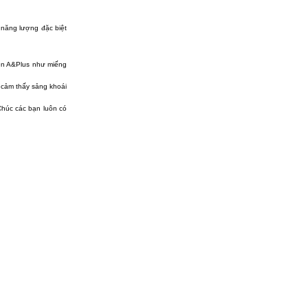
 năng lượng đặc biệt
gen A&Plus như miếng
 cảm thấy sảng khoái
Chúc các bạn luôn có