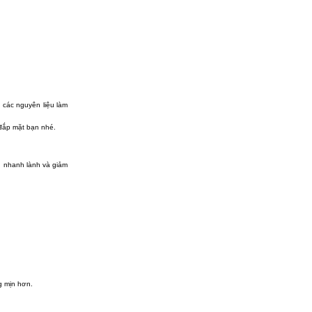
 các nguyên liệu làm
 đắp mặt bạn nhé.
n nhanh lành và giảm
g mịn hơn.