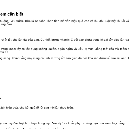
 em cần biết
ng, yêu thích. Bởi độ an toàn, lành tính mà vẫn hiệu quả cao và lâu dài. Đặc biệt là đối v
 hàng đầu.
hất tốt cho làn da của bạn. Cụ thể, lượng vitamin C dồi dào chứa trong khoai tây giúp làn da
a trong khoai tây có tác dụng kháng khuẩn, ngăn ngừa và điều trị mụn, đồng thời xóa mờ thâm 
rên da.
ng sáng. Thức uống này cũng có tính dưỡng ẩm cao giúp da bớt khô ráp dưới tiết trời se lạnh. 
n
ch hiệu quả, cho kết quả rõ rệt sau mỗi lần thực hiện.
i mặt nạ này đặc biệt hữu hiệu trong việc “xoa dịu” và khắc phục những hậu quả sau cháy nắng.