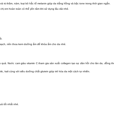
i và trị thâm, nám, loại bỏ hắc tố melanin giúp da trắng hồng và bậc tone trong thời gian ngắn.
 chị em hoàn toàn có thể yên tâm khi sử dụng lâu dài nhé.
t.
àm sạch, nên thoa kem dưỡng ẩm để khóa ẩm cho da nhé.
quả. Nước cam giàu vitamin C tham gia sản xuất collagen tạo sự đàn hồi cho làn da, đồng th
lic, kali cùng với siêu dưỡng chất glutein giúp trẻ hóa da một cách tự nhiên.
uả tốt nhất nhé.