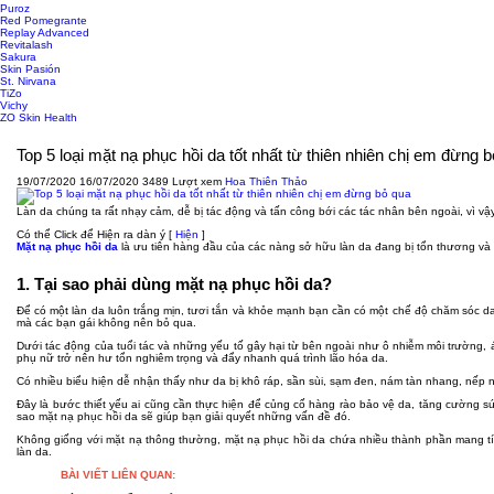
Puroz
Red Pomegrante
Replay Advanced
Revitalash
Sakura
Skin Pasión
St. Nirvana
TiZo
Vichy
ZO Skin Health
Top 5 loại mặt nạ phục hồi da tốt nhất từ thiên nhiên chị em đừng 
19/07/2020
16/07/2020
3489 Lượt xem
Hoa Thiên Thảo
Làn da chúng ta rất nhạy cảm, dễ bị tác động và tấn công bới các tác nhân bên ngoài, vì v
Có thể Click để Hiện ra dàn ý
[
Hiện
]
Mặt nạ phục hồi da
là ưu tiên hàng đầu của các nàng sở hữu làn da đang bị tổn thương và 
1. Tại sao phải dùng mặt nạ phục hồi da?
Để có một làn da luôn trắng mịn, tươi tắn và khỏe mạnh bạn cần có một chế độ chăm sóc da
mà các bạn gái không nên bỏ qua.
Dưới tác động của tuổi tác và những yếu tố gây hại từ bên ngoài như ô nhiễm môi trường, 
phụ nữ trở nên hư tổn nghiêm trọng và đẩy nhanh quá trình lão hóa da.
Có nhiều biểu hiện dễ nhận thấy như da bị khô ráp, sần sùi, sạm đen, nám tàn nhang, nếp 
Đây là bước thiết yếu ai cũng cần thực hiện để củng cố hàng rào bảo vệ da, tăng cường sức 
sao mặt nạ phục hồi da sẽ giúp bạn giải quyết những vấn đề đó.
Không giống với mặt nạ thông thường, mặt nạ phục hồi da chứa nhiều thành phần mang tính
làn da.
BÀI VIẾT LIÊN QUAN: