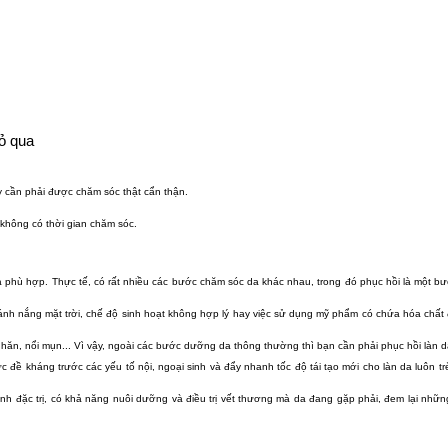
bỏ qua
ậy cần phải được chăm sóc thật cẩn thận.
không có thời gian chăm sóc.
 phù hợp. Thực tế, có rất nhiều các bước chăm sóc da khác nhau, trong đó phục hồi là một bư
ánh nắng mặt trời, chế độ sinh hoạt không hợp lý hay việc sử dụng mỹ phẩm có chứa hóa chất đ
nhăn, nổi mụn... Vì vậy, ngoài các bước dưỡng da thông thường thì bạn cần phải phục hồi làn 
đề kháng trước các yếu tố nội, ngoại sinh và đẩy nhanh tốc độ tái tạo mới cho làn da luôn trẻ 
 đặc trị, có khả năng nuôi dưỡng và điều trị vết thương mà da đang gặp phải, đem lại những