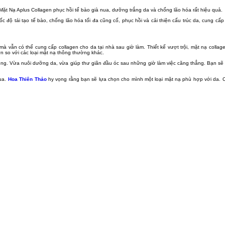
 Mặt Nạ Aplus Collagen phục hồi tế bào già nua, dưỡng trắng da và chống lão hóa rất hiệu quả.
 độ tái tạo tế bào, chống lão hóa tối đa cũng cố, phục hồi và cải thiện cấu trúc da, cung cấp
à vẫn có thể cung cấp collagen cho da tại nhà sau giờ làm. Thiết kế vượt trội, mặt nạ colla
n so với các loại mặt nạ thông thường khác.
ụng. Vừa nuôi dưỡng da, vừa giúp thư giãn đầu óc sau những giờ làm việc căng thẳng. Bạn sẽ
qua.
Hoa Thiên Thảo
hy vọng rằng bạn sẽ lựa chọn cho mình một loại mặt nạ phù hợp với da. 