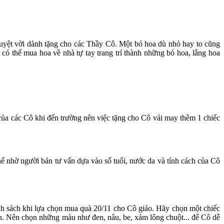
 tuyệt vời dành tặng cho các Thầy Cô. Một bó hoa dù nhỏ hay to cũng
có thể mua hoa về nhà tự tay trang trí thành những bó hoa, lẵng hoa
của các Cô khi đến trường nên việc tặng cho Cô vải may thêm 1 chiếc
hể nhờ người bán tư vấn dựa vào số tuổi, nước da và tính cách của Cô
nh sách khi lựa chọn mua quà 20/11 cho Cô giáo. Hãy chọn một chiếc
ơn. Nên chọn những màu như đen, nâu, be, xám lông chuột... để Cô dễ