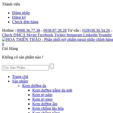
Thành viên
Đăng nhập
Đăng ký
Check đơn hàng
Hotline :
0908.36.77.38
-
0938.87.28.28
Tư vấn :
(028)38.30.34.26
Check
DMCA
Skype
Facebook
Twitter
Instagram
Linkedin
Youtube
0
Giỏ Hàng
Không có sản phẩm nào !
Trang chủ
Sản phẩm
Kem dưỡng da
Kem dưỡng trắng da mặt
Kem trị nám
Kem trị mụn
Kem dưỡng ẩm
Kem chống lão hóa
Kem chống nắng