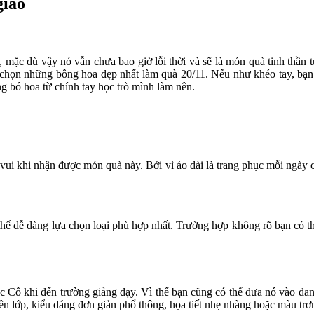
giáo
 mặc dù vậy nó vẫn chưa bao giờ lỗi thời và sẽ là món quà tinh thần
 chọn những bông hoa đẹp nhất làm quà 20/11. Nếu như khéo tay, bạn 
 bó hoa từ chính tay học trò mình làm nên.
 vui khi nhận được món quà này. Bởi vì áo dài là trang phục mỗi ngày 
 thể dễ dàng lựa chọn loại phù hợp nhất. Trường hợp không rõ bạn có t
c Cô khi đến trường giảng dạy. Vì thế bạn cũng có thể đưa nó vào da
lên lớp, kiểu dáng đơn giản phổ thông, họa tiết nhẹ nhàng hoặc màu tr