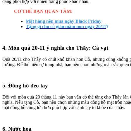
dàng phối hợp với nhiều trang phục khác nhau.
CÓ THỂ BẠN QUAN TÂM:
Mặt hàng nên mua ngày Black Friday
Tặng gì cho cô giáo mầm non ngày 20/11
?
4. Món quà 20-11 ý nghĩa cho Thầy: Cà vạt
Quà 20/11 cho Thầy có chút khó khăn hơn Cô, nhưng cũng không phả
trường. Để thể hiện sự trang nhã, bạn nên chọn những màu sắc quen t
5. Đồng hồ đeo tay
Đối với món quà 20 tháng 11 này bạn vẫn có thể tặng cho Thầy lẫn 
nghĩa. Nếu tặng Cô, bạn nên chọn những mẫu đồng hồ mặt tròn hoặc
mặt đồng hồ cũng lớn hơn phù hợp với cánh tay to khỏe của Thầy.
6. Nước hoa