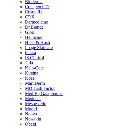
Bioderma
Collagen CD
CosmeRx
CRX
Dermedicine
Dr.Brandt
Giori
Heliocare
Hush & Hush
Image Skincare
íPsasa
IS Clinical
Jada
Kelo-Cote
Kireina
Koee
MartiDerm
MD Lash Factor
Med-Eq Gaiapharma
Medpeel
Mesoestetic
Murad
Neova
Newskin
Obagi