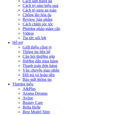
Cách làm trắng da
Cách trị nám hiệu quả
Cách trị mụn an toàn
Chống lão hóa da
Review Sản phẩm
Cách chăm sóc tóc
Phương pháp giảm cân
Videos
Tin tức nổi bật
Hỗ trợ
Giới thiệu công ty
Thông tin liên hệ
Câu hỏi thường gặp
Hướng dẫn mua hàng
Thanh toán đơn hàng
Vận chuyển giao nhận
Đổi trả và hoàn tiền
Bảo mật thông tin
Thương hiệu
A&Plus
Aroma Dreams
Avène
Beauty Care
Bella Belle
Best Model Slim