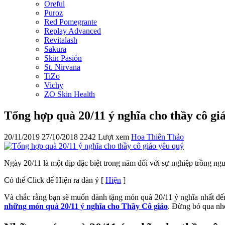
Oreful
Puroz
Red Pomegrante
Replay Advanced
Revitalash
Sakura
Skin Pasión
St. Nirvana
TiZo
Vichy
ZO Skin Health
Tổng hợp quà 20/11 ý nghĩa cho thầy cô gi
20/11/2019
27/10/2018
2242 Lượt xem
Hoa Thiên Thảo
Ngày 20/11 là một dịp đặc biệt trong năm đối với sự nghiệp trồng ngư
Có thể Click để Hiện ra dàn ý
[
Hiện
]
Và chắc rằng bạn sẽ muốn dành tặng món quà 20/11 ý nghĩa nhất đến
những món quà 20/11 ý nghĩa cho Thầy Cô giáo
. Đừng bỏ qua nh