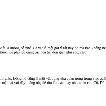
i là không có nhé. Cà vạt là một gợi ý rất hay ho mà bạn không nên
huộc, dễ phối đồ cùng các họa tiết đơn giản như sọc, caro.
Cô giáo. Đồng hồ cũng là một vật dụng khá quan trọng trong việc quản
 mặt dài với dây mỏng nhẹ để tôn lên cánh tay nhỏ nhắn của Cô. Đối