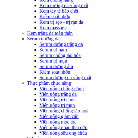
Kem dưỡng da vùng mắt
Kem tẩy tế bào chết
Kiểm soát nhờn
Kem trị sẹo - trị rạn da
Kem massage
Kem trắng da toàn thân
Serum dưỡng da
Serum dưỡng trắng da
Serum trị nám
Serum chống lão hóa
Serum trị mụn
Serum dưỡng ẩm
Kiểm soát nhờn
Serum dưỡng da vùng mắt
Thực phẩm chức năng
Viên uống chống nắng
Viên uống trắng da
Viên uống trị nám
Viên uống trị mụn
Viên uống chống lão hóa
Viên uống giảm cân
Viên uống mọc tóc
Viên uống nhau thai cừu
Viên uống sữa ong chúa