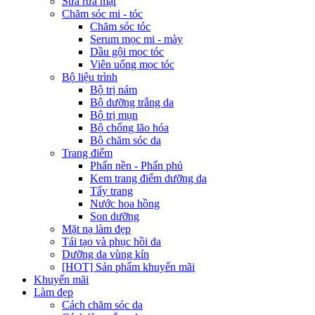
Sữa rửa mặt
Chăm sóc mi - tóc
Chăm sóc tóc
Serum mọc mi - mày
Dầu gội mọc tóc
Viên uống mọc tóc
Bộ liệu trình
Bộ trị nám
Bộ dưỡng trắng da
Bộ trị mụn
Bộ chống lão hóa
Bộ chăm sóc da
Trang điểm
Phấn nền - Phấn phủ
Kem trang điểm dưỡng da
Tẩy trang
Nước hoa hồng
Son dưỡng
Mặt nạ làm đẹp
Tái tạo và phục hồi da
Dưỡng da vùng kín
[HOT] Sản phẩm khuyến mãi
Khuyến mãi
Làm đẹp
Cách chăm sóc da