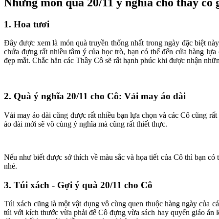
Những món quà 20/11 ý nghĩa cho thầy cô 
1. Hoa tươi
Đây được xem là món quà truyền thống nhất trong ngày đặc biệt này,
chứa đựng rất nhiều tâm ý của học trò, bạn có thể đến cửa hàng lựa
đẹp mắt. Chắc hẳn các Thầy Cô sẽ rất hạnh phúc khi được nhận những
2. Quà ý nghĩa 20/11 cho Cô: Vải may áo dài
Vải may áo dài cũng được rất nhiều bạn lựa chọn và các Cô cũng rất
áo dài mới sẽ vô cùng ý nghĩa mà cũng rất thiết thực.
Nếu như biết được sở thích về màu sắc và họa tiết của Cô thì bạn có
nhé.
3. Túi xách - Gợi ý quà 20/11 cho Cô
Túi xách cũng là một vật dụng vô cùng quen thuộc hàng ngày của cá
túi với kích thước vừa phải để Cô đựng vừa sách hay quyển giáo án 