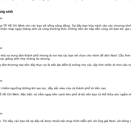
áng sinh
 tại TP Hồ Chí Minh cho các bạn trẻ sống năng động. Tại đây bạn hòa mình vào các chương trì
hí nhộn nhịp ngày Giáng sinh và cùng thưởng thức những món ăn hấp dẫn cùng với bạn bè, gia đ
h khá xa trung tâm thành phố nhưng là nơi mà các bạn trẻ chọn cho mình để đón Noel. Cầu Án
nhạc giáng sinh nhẹ nhàng du dương.
 tâm thương mại nên đây thực sự là một địa điểm lý tưởng cho các cặp tình nhân đi chơi vào n
để chiêm ngưỡng không khí rạo rực, đầy sắc màu của cả thành phố từ trên cao.
 Hồ Chí Minh. Đặc biệt, nó nằm ngay bên cạnh khu phố đi bộ nên bạn có thể thỏa sức ngắm n
i. Tới đây, các bạn trẻ tại đây sẽ được thoải mái chụp hình miễn phí với ông già Noel, với dòng 