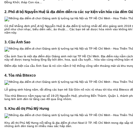
Đồng Khởi, tháp Con rùa…
2. Phố đi bộ Nguyễn Huệ là địa điểm diễn ra các sự kiện văn hóa của đêm Gi
Có thể khẳng định phố đi bộ Nguyễn Huệ là địa điểm lý tưởng nhất để đón giáng sinh 2018
phố như chơi nhạc, biểu diễn xiếc, ảo thuật.... Các bạn trẻ sẽ được hòa mình vào không k
năm này.
3. Cầu Ánh Sao
Cầu ánh Sao là một địa điểm đón Giáng sinh mới tại TP Hồ Chí Minh. Địa điểm này nằm các
này sẽ được trang hoàng lộng lẫy bởi đèn, hoa, quả cầu tuyết... hòa vào cùng những bản 
Điểm đặc biệt của cầu Ánh Sao là nó còn nằm ở hệ thống công viên thoáng mát và khu trung
4. Tòa nhà Bitexco
Lễ giáng sinh hàng năm, rất đông các bạn trẻ Sài Gòn nô nức rủ nhau tới tòa nhà Bitexco 
Tòa nhà Bitexco nằm ngay tại số 19-25 Nguyễn Huệ, phường Bến Thành, Quận 1, thành phố
lung linh ánh đèn từ tầng cao 49 qua ống nhòm.
5. Khu đô thị Phú Mỹ Hưng
Khu đô thị Phú Mỹ Hưng nổi tiếng là địa điểm đi chơi Noel ở TP. Hồ Chí Minh trong dịp sắp tớ
những ánh đèn trang trí nhiều màu sắc hấp dẫn.