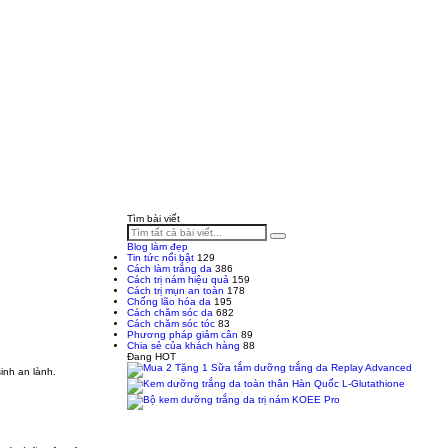
Tìm bài viết
Blog làm đẹp
Tin tức nổi bật
129
Cách làm trắng da
386
Cách trị nám hiệu quả
159
Cách trị mụn an toàn
178
Chống lão hóa da
195
Cách chăm sóc da
682
Cách chăm sóc tóc
83
Phương pháp giảm cân
89
Chia sẻ của khách hàng
88
Đang HOT
inh an lành.