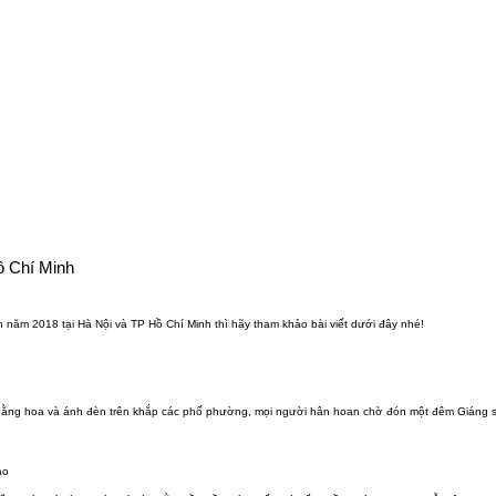
ồ Chí Minh
h năm 2018 tại Hà Nội và TP Hồ Chí Minh thì hãy tham khảo bài viết dưới đây nhé!
bằng hoa và ánh đèn trên khắp các phố phường, mọi người hân hoan chờ đón một đêm Giáng s