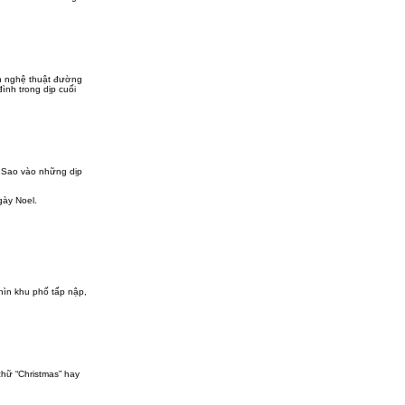
nh nghệ thuật đường
ình trong dịp cuối
h Sao vào những dịp
gày Noel.
hìn khu phố tấp nập,
chữ “Christmas” hay