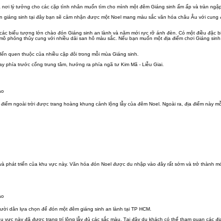
à nơi lý tưởng cho các cặp tình nhân muốn tìm cho mình một đêm Giáng sinh ấm ấp và tràn ngậ
ón giáng sinh tại đây bạn sẽ cảm nhận được một Noel mang màu sắc văn hóa châu Âu với cung đ
 các biểu tượng lớn chào đón Giáng sinh an lành và năm mới rực rỡ ánh đèn. Có một điều đặc bi
 mô phỏng thủy cung với nhiều dải san hô màu sắc. Nếu bạn muốn một địa điểm chơi Giáng sinh
đến quen thuộc của nhiều cặp đôi trong mỗi mùa Giáng sinh.
ay phía trước cổng trung tâm, hướng ra phía ngã tư Kim Mã - Liễu Giai.
 điểm ngoài trời được trang hoàng khung cảnh lộng lẫy của đêm Noel. Ngoài ra, địa điểm này mỗ
 và phát triển của khu vực này. Văn hóa đón Noel được du nhập vào đây rất sớm và trở thành m
gười dân lựa chọn để đón một đêm giáng sinh an lành tại TP HCM.
vực này đã được trang trí lộng lẫy đủ các sắc màu. Tại đây du khách có thể tham quan các đ