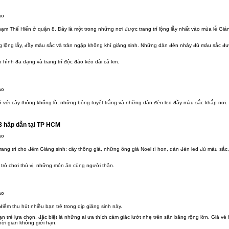
ạm Thế Hiển ở quận 8. Đây là một trong những nơi được trang trí lộng lẫy nhất vào mùa lễ Giá
 lộng lẫy, đầy màu sắc và tràn ngập không khí giáng sinh. Những dàn đèn nháy đủ màu sắc đư
 hình đa dạng và trang trí độc đáo kéo dài cả km.
rỡ với cây thông khổng lồ, những bông tuyết trắng và những dàn đèn led đầy màu sắc khắp nơi. 
8 hấp dẫn tại TP HCM
ang trí cho đêm Giáng sinh: cây thông giả, những ông già Noel tí hon, dàn đèn led đủ màu sắ
trò chơi thú vị, những món ăn cùng người thân.
ểm thu hút nhiều bạn trẻ trong dịp giáng sinh này.
n trẻ lựa chọn, đặc biệt là những ai ưa thích cảm giác lướt nhẹ trên sân băng rộng lớn. Giá vé
ời gian không giới hạn.