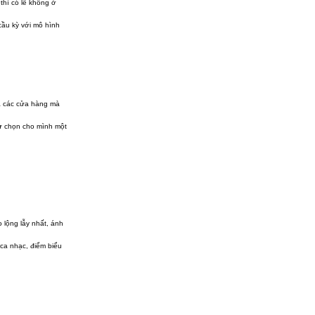
thì có lẽ không ở
cầu kỳ với mô hình
ua các cửa hàng mà
ự chọn cho mình một
 lộng lẫy nhất, ánh
ca nhạc, điểm biểu