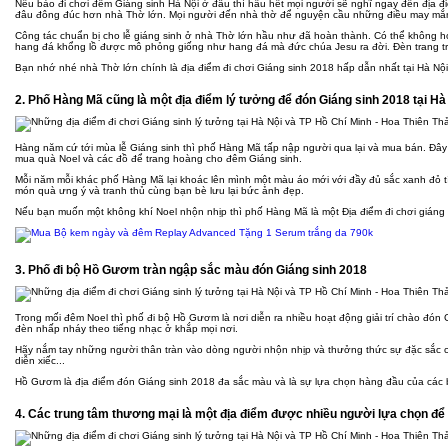
Nếu bảo đi chơi đêm Giáng sinh Hà Nội ở đâu thì hầu hết mọi người sẽ nghĩ ngay đến địa đ
đâu đông đúc hơn nhà Thờ lớn. Mọi người đến nhà thờ để nguyện cầu những điều may mắn 
Công tác chuẩn bị cho lễ giáng sinh ở nhà Thờ lớn hầu như đã hoàn thành. Có thể không 
hang đá khổng lồ được mô phỏng giống như hang đá mà đức chúa Jesu ra đời. Đèn trang tr
Bạn nhớ nhé nhà Thờ lớn chính là địa điểm đi chơi Giáng sinh 2018 hấp dẫn nhất tại Hà Nội
2. Phố Hàng Mã cũng là một địa điểm lý tưởng để đón Giáng sinh 2018 tại Hà
Hàng năm cứ tới mùa lễ Giáng sinh thì phố Hàng Mã tấp nập người qua lại và mua bán. Đâ
mua quà Noel và các đồ để trang hoàng cho đêm Giáng sinh.
Mỗi năm mỗi khác phố Hàng Mã lại khoác lên mình một màu áo mới với đầy đủ sắc xanh đỏ 
món quà ưng ý và tranh thủ cùng bạn bè lưu lại bức ảnh đẹp.
Nếu bạn muốn một không khí Noel nhộn nhịp thì phố Hàng Mã là một Địa điểm đi chơi giáng
3. Phố đi bộ Hồ Gươm tràn ngập sắc màu đón Giáng sinh 2018
Trong mối đêm Noel thì phố đi bộ Hồ Gươm là nơi diễn ra nhiều hoạt động giải trí chào đón
đèn nhấp nháy theo tiếng nhạc ở khắp mọi nơi.
Hãy nắm tay những người thân tràn vào dòng người nhộn nhịp và thưởng thức sự đặc sắc của
diễn xiếc...
Hồ Gươm là địa điểm đón Giáng sinh 2018 đa sắc màu và là sự lựa chọn hàng đầu của các 
4. Các trung tâm thương mại là một địa điểm được nhiều người lựa chọn để