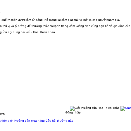
ghế ly chén được làm từ băng. Nó mang lại cảm giác thú vị, mới lạ cho người tham gia.
n thú vị và lý tưởng để thưởng thức cái lạnh trong đêm Giáng sinh cùng bạn bè và gia đình của
Đăng nhập
.HCM
 thông tin
Hướng dẫn mua hàng
Câu hỏi thường gặp