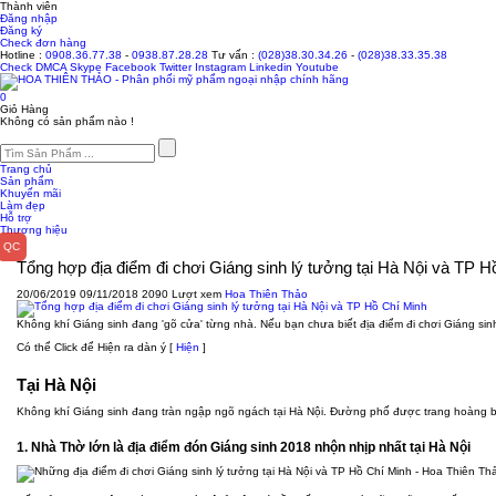
Thành viên
Đăng nhập
Đăng ký
Check đơn hàng
Hotline :
0908.36.77.38
-
0938.87.28.28
Tư vấn :
(028)38.30.34.26
-
(028)38.33.35.38
Check
DMCA
Skype
Facebook
Twitter
Instagram
Linkedin
Youtube
0
Giỏ Hàng
Không có sản phẩm nào !
Trang chủ
Sản phẩm
Khuyến mãi
Làm đẹp
Hỗ trợ
Thương hiệu
Tổng hợp địa điểm đi chơi Giáng sinh lý tưởng tại Hà Nội và TP H
20/06/2019
09/11/2018
2090 Lượt xem
Hoa Thiên Thảo
Không khí Giáng sinh đang 'gõ cửa' từng nhà. Nếu bạn chưa biết địa điểm đi chơi Giáng sin
Có thể Click để Hiện ra dàn ý
[
Hiện
]
Tại Hà Nội
Không khí Giáng sinh đang tràn ngập ngõ ngách tại Hà Nội. Đường phố được trang hoàng 
1. Nhà Thờ lớn là địa điểm đón Giáng sinh 2018 nhộn nhịp nhất tại Hà Nội