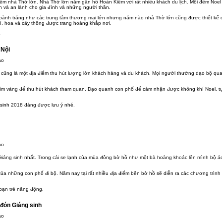
iểm nhà Thờ lớn. Nhà Thờ lớn nằm gần hồ Hoàn Kiếm với rất nhiều khách du lịch. Mỗi đêm Noel 
và an lành cho gia đình và những người thân.
hoành tráng như các trung tâm thương mại lớn nhưng năm nào nhà Thờ lớn cũng được thiết kế 
í, hoa và cây thông được trang hoàng khắp nơi.
.
 Nội
y cũng là một địa điểm thu hút lượng lớn khách hàng và du khách. Mọi người thường dạo bộ q
tím vàng để thu hút khách tham quan. Dạo quanh con phố để cảm nhận được không khí Noel, t
 sinh 2018 đáng được lưu ý nhé.
 Giáng sinh nhất. Trong cái se lạnh của mùa đông bờ hồ như một bà hoàng khoác lên mình bộ áo
 những con phố đi bộ. Năm nay tại rất nhiều địa điểm bên bờ hồ sẽ diễn ra các chương trình 
bạn trẻ năng động.
 đón Giáng sinh