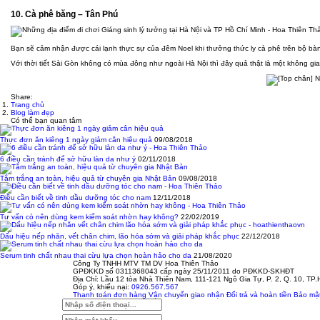
10. Cà phê băng – Tân Phú
Bạn sẽ cảm nhận được cái lạnh thực sự của đêm Noel khi thưởng thức ly cà phê trên bộ bàn 
Với thời tiết Sài Gòn không có mùa đông như ngoài Hà Nội thì đây quả thật là một không gia
Share:
Trang chủ
Blog làm đẹp
Có thể bạn quan tâm
Thực đơn ăn kiêng 1 ngày giảm cân hiệu quả
09/08/2018
6 điều cần tránh để sở hữu làn da như ý
02/11/2018
Tắm trắng an toàn, hiệu quả từ chuyên gia Nhật Bản
09/08/2018
Điều cần biết về tinh dầu dưỡng tóc cho nam
12/11/2018
Tư vấn có nên dùng kem kiểm soát nhờn hay không?
22/02/2019
Dấu hiệu nếp nhăn, vết chân chim, lão hóa sớm và giải pháp khắc phục
22/12/2018
Serum tinh chất nhau thai cừu lựa chọn hoàn hảo cho da
21/08/2020
Công Ty TNHH MTV TM DV Hoa Thiên Thảo
GPĐKKD số 0311368043 cấp ngày 25/11/2011 do PĐKKD-SKHĐT
Địa Chỉ: Lầu 12 tòa Nhà Thiên Nam, 111-121 Ngô Gia Tự, P. 2, Q. 10, TP
Góp ý, khiếu nại:
0926.567.567
Thanh toán đơn hàng
Vận chuyển giao nhận
Đổi trả và hoàn tiền
Bảo mật