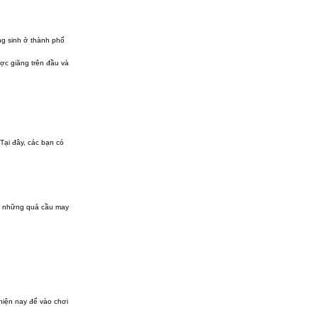
ng sinh ở thành phố
ợc giăng trên đầu và
Tại đây, các bạn có
c, những quả cầu may
 hiện nay để vào chơi