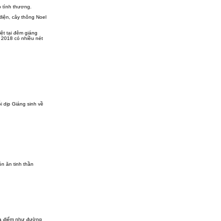
p tình thương.
iện, cây thông Noel
ệt tại đêm giáng
 2018 có nhiều nét
i dịp Giáng sinh về
ón ăn tinh thần
ịa điểm như đường