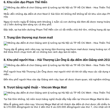
6. Khu xóm đạo Phạm Thế Hiển
Nhắc đến những địa điểm đi chơi Noel ở Sài Gòn thì không thể không kể tới khu xóm đạo Ph
này.
Ngay từ trước ngày lễ Giáng sinh khoảng 1 tuần cả con đường dài 4km đã được trang hoàng
cả 2 bên đường làm sáng rực cả khu phố.
Đặc biệt, tại hai bên đường Phạm Thế Hiển còn có rất nhiều nhà thờ lớn, những hang đá tạo
7. Trung tâm thương mại Aeon mall
Trong dịp lễ giáng sinh năm nay, tại trung tâm thương mại Aeon mail được trang hoàng rực 
thể thỏa thích chụp hình để có những bức ảnh đẹp làm kỉ niệm.
8. Khu phố người Hoa – Hải Thượng Lãn Ông là địa điểm đón Giáng sinh 201
Phố người hoa Hải Thượng Lãn Ông được mọi người nhớ tới khi tới đây mua các vật dụng tr
mắn…
Đến khu phố người Hoa vào dịp Giáng sinh này, bạn sẽ được tham quan, trải nghiệm những 
9. Trượt băng nghệ thuật – Vincom Mega Mail
Tại Sài Gòn không, bộ môn trượt băng nghệ thuật đầy hấp dẫn tại Vincom Mega Mail là tâm đi
Mùa lễ giáng sinh năm nay, Vincom Mega Mail sẽ trở thành địa điểm đi chơi được rất nhiều bạ
là 170.000 đồng/người từ thứ 2 đến thứ 6 và 220.000 đồng/người vào thứ 7, chủ nhật với th