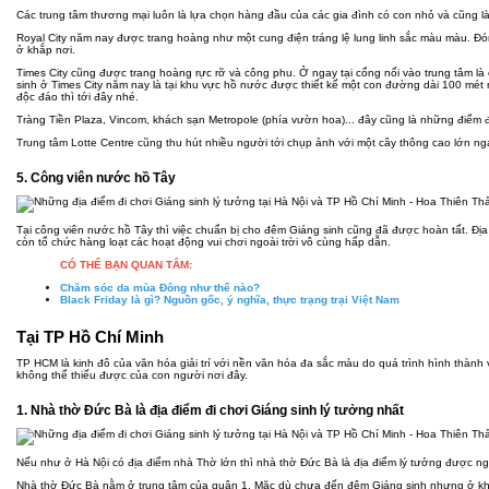
Các trung tâm thương mại luôn là lựa chọn hàng đầu của các gia đình có con nhỏ và cũng l
Royal City năm nay được trang hoàng như một cung điện tráng lệ lung linh sắc màu màu. Đ
ở khắp nơi.
Times City cũng được trang hoàng rực rỡ và công phu. Ở ngay tại cổng nối vào trung tâm là
sinh ở Times City năm nay là tại khu vực hồ nước được thiết kế một con đường dài 100 mét
độc đáo thì tới đây nhé.
Tràng Tiền Plaza, Vincom, khách sạn Metropole (phía vườn hoa)... đây cũng là những điểm 
Trung tâm Lotte Centre cũng thu hút nhiều người tới chụp ảnh với một cây thông cao lớn ng
5. Công viên nước hồ Tây
Tại công viên nước hồ Tây thì việc chuẩn bị cho đêm Giáng sinh cũng đã được hoàn tất. Địa
còn tổ chức hàng loạt các hoạt động vui chơi ngoài trời vô cùng hấp dẫn.
CÓ THỂ BẠN QUAN TÂM:
Chăm sóc da mùa Đông như thế nào
?
Black Friday là gì? Nguồn gốc, ý nghĩa, thực trạng trại Việt Nam
Tại TP Hồ Chí Minh
TP HCM là kinh đô của văn hóa giải trí với nền văn hóa đa sắc màu do quá trình hình thành
không thể thiếu được của con người nơi đây.
1. Nhà thờ Đức Bà là địa điểm đi chơi Giáng sinh lý tưởng nhất
Nếu như ở Hà Nội có địa điểm nhà Thờ lớn thì nhà thờ Đức Bà là địa điểm lý tưởng được n
Nhà thờ Đức Bà nằm ở trung tâm của quận 1. Mặc dù chưa đến đêm Giáng sinh nhưng ở khu 