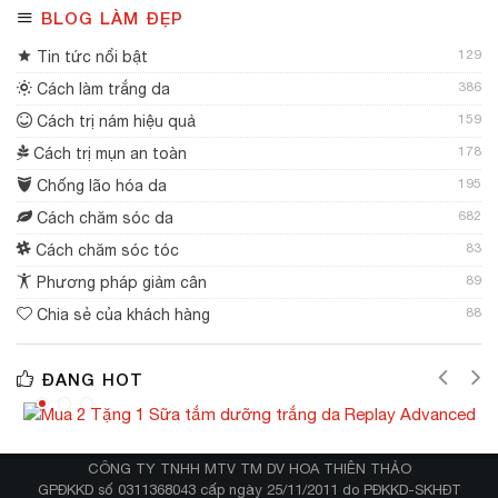
BLOG LÀM ĐẸP
129
Tin tức nổi bật
386
Cách làm trắng da
159
Cách trị nám hiệu quả
178
Cách trị mụn an toàn
195
Chống lão hóa da
682
Cách chăm sóc da
83
Cách chăm sóc tóc
89
Phương pháp giảm cân
88
Chia sẻ của khách hàng
ĐANG HOT
CÔNG TY TNHH MTV TM DV HOA THIÊN THẢO
GPĐKKD số 0311368043 cấp ngày 25/11/2011 do PĐKKD-SKHĐT