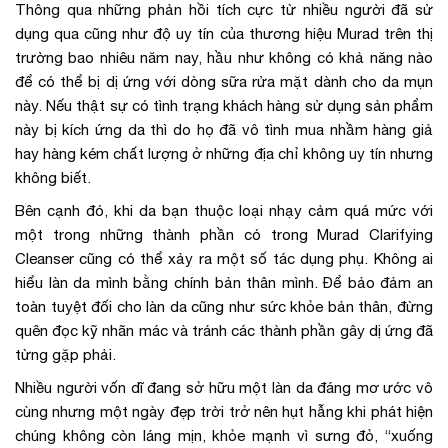
Thông qua những phản hồi tích cực từ nhiều người đã sử
dụng qua cũng như độ uy tín của thương hiệu Murad trên thị
trường bao nhiêu năm nay, hầu như không có khả năng nào
để có thể bị dị ứng với dòng sữa rửa mặt dành cho da mụn
này. Nếu thật sự có tình trạng khách hàng sử dụng sản phẩm
này bị kích ứng da thì do họ đã vô tình mua nhầm hàng giả
hay hàng kém chất lượng ở những địa chỉ không uy tín nhưng
không biết.
Bên cạnh đó, khi da bạn thuộc loại nhạy cảm quá mức với
một trong những thành phần có trong Murad Clarifying
Cleanser cũng có thể xảy ra một số tác dụng phụ. Không ai
hiểu làn da mình bằng chính bản thân mình. Để bảo đảm an
toàn tuyệt đối cho làn da cũng như sức khỏe bản thân, đừng
quên đọc kỹ nhãn mác và tránh các thành phần gây dị ứng đã
từng gặp phải.
Nhiều người vốn dĩ đang sở hữu một làn da đáng mơ ước vô
cùng nhưng một ngày đẹp trời trở nên hụt hẫng khi phát hiện
chúng không còn láng mịn, khỏe mạnh vì sưng đỏ, “xuống