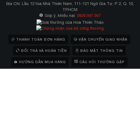
Địa Chỉ: Lầu 12 tòa Nhà Thiên Nam, 111-121 Ngô Gia Tự, P. 2, Q. 10,
TP.HCM
Góp ý, khiếu nại:
0926.567.567
THANH TOÁN ĐƠN HÀNG
VẬN CHUYỂN GIAO NHẬN
ĐỔI TRẢ VÀ HOÀN TIỀN
BẢO MẬT THÔNG TIN
HƯỚNG DẪN MUA HÀNG
CÂU HỎI THƯỜNG GẶP