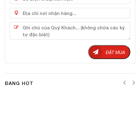
Chiết xuất bạc hà tự nhiên nhanh chóng làm dịu da,
giảm các vết mụn sưng tấy cải thiên tình trạng da mẫn
đỏ nhạy cảm. Ngoài ra, tinh dầu còn hỗ trợ diệt khuẩn
ngăn ngừa mụn mới hình thành.
ĐẶT MUA
ĐANG HOT