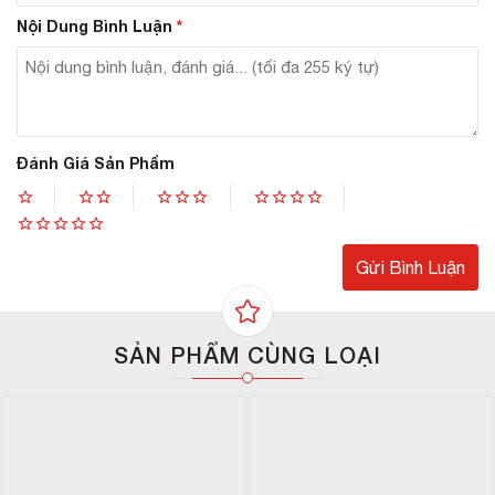
mụn sưng viêm tấy đỏ, giúp giảm tính mẫn cảm cho
Nội Dung Bình Luận
*
da.
Chống viêm, kháng khuẩn trên da giúp giảm sự hình
thành mụn mới, loại bỏ các nhân mụn cũ dưới da.
Loại bỏ tế bào chết, các chất nhờn dư thừa và các
bã nhờn trên bề mặt da cho làn da thêm tươi mới
khỏe khoắn.
Đánh Giá Sản Phẩm
Làm thông thoáng và se khít lỗ chân lông, ngăn
ngừa mụn hiệu quả.
Hỗ trợ chống oxy hóa da, ngăn ngừa các dấu hiệu
lão hóa da hiệu quả.
SẢN PHẨM CÙNG LOẠI