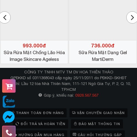
993.000đ
736.000đ
Sữa Rửa Mặt Chống Lão Hóa
Sữa Rửa Mặt Dạng Gel
*Hiệu quả sản phẩm có thể khác nhau tùy vào cơ địa
Image Skincare Ageless
MartiDerm
của mỗi người*
CÔNG TY TNHH MTV TM DV HOA THIÊN THẢO
#Cách sử dụng
GPĐKKD số 0311368043 cấp ngày 25/11/2011 do PĐKKD-SKHĐT
Địa Chỉ: Lầu 12 tòa Nhà Thiên Nam, 111-121 Ngô Gia Tự, P. 2, Q. 10,
Để đạt được hiệu quả làm sạch vượt trội từ sữa rửa
TP.HCM
Sữa rửa mặt
mặt Murad, bạn nên tuân thủ cách dùng
Góp ý, khiếu nại:
0926.567.567
cho da mụn Murad
hợp lý với các bước đơn giản sau
đây:
THANH TOÁN ĐƠN HÀNG
VẬN CHUYỂN GIAO NHẬN
Lấy một lượng nhỏ sữa rửa mặt Murad Clarifying
ĐỔI TRẢ VÀ HOÀN TIỀN
BẢO MẬT THÔNG TIN
Cleanser cho da mụn vừa đủ
Tạo bọt trên lòng bàn tay đã tạo ẩm
HƯỚNG DẪN MUA HÀNG
CÂU HỎI THƯỜNG GẶP