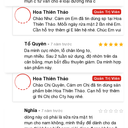
mụn c tư vấn cho e loại dưỡng nha c
Hoa Thiên Thảo
Quản Trị Viên
Chào Như. Cám ơn Em đã tin dùng sp tại Hoa
Thiên Thảo. Môỗi ngày rửa mặt 2 lần nhé Em.
Cần hỗ trợ thêm gì E liên hệ nhé. Chúc Em vui
***Bên cạnh đó, sữa rửa mặt Murad da mụn còn sở hữu
Tố Quyên
một số thành phần khác như: Water (Aqua), PPG-26-
-
7 năm trước
Buteth-26, PEG-40 Hydrogenated Castor Oil, Butylene
Da mình cực nhờn, lỗ chân lông to,
mụn nhiều. Sau 2 tuần sử dụng, độ nhờn trên da
Glycol, Cimicifuga Racemosa Root Extract, Camellia
cân bằng, mụn bắt đầu thuyên giảm. Da mình hợp
Oleifera Leaf Extract, Silver Citrate, Menthol, PEG-150
sản phẩm này.
Distearate, Zea Mays (Corn) Starch, Hydrolyzed Corn
Starch, Hydrolyzed Corn Starch Octenylsuccinate,
Hoa Thiên Thảo
Quản Trị Viên
Glyceryl Stearate, Cocamidopropyl Dimethylamine,
Chào Chị Quyên, Cám ơn Chị đã tin dùng sản
phẩm bên Hoa Thiên Thảo. Cạn hỗ trợ thêm
Polysorbate 80, Citric Acid, Tetrasodium EDTA,
gì thì Chị cho Cty hay nhé.
Chlorphenesin, Methylisothiazolinone, Limonene, Citrus
Reticulata (Tangerine) Leaf Oil, Cymbopogon Nardus
Nghĩa
-
7 năm trước
(Citronella) Oil, Citrus Medica Limonum (Lemon) Peel Oil,
dòng này có phải là sữa rửa mặt trị
Citrus Aurantifolia (Lime) Oil, Lavandula Hybrida Oil,
mụn cho nam không, mình thấy để dành cho da
Citrus Nobilis (Mandarin Orange) Peel Oil, Prunus