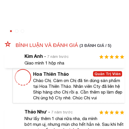
Chiết xuất từ lá cây hoa trà
Có tác dụng sát trùng da, giảm viêm sưng, đồng thời
chiết xuất hoa trà còn là một chất chống oxy hóa mạnh
BÌNH LUẬN VÀ ĐÁNH GIÁ
mẽ làm chậm quá trình lão hóa da từ bên trong.
(3 ĐÁNH GIÁ / 5)
Kim Anh
-
7 năm trước
Giao mình 1 hộp nha
Hoa Thiên Thảo
Quản Trị Viên
Chào Chị. Cám ơn Chị đã tin dùng sản phẩm
tại Hoa Thiên Thảo. Nhân viên Cty đã liên hệ
Ship hàng cho Chị rồi ạ. Cần thêm sp làm đẹp
Chị ủng hộ Cty nhé. Chúc Chị vui
Thảo Như
-
7 năm trước
Như lấy thêm 1 chai nữa nha, da mình
bớt mụn uj, nhưng mún cho hết hẳn nè. Sau khi hết