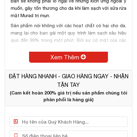
Bạn sẽ không phải lo ngại về những kích ứng ngoài ý
muốn, gây tổn thương cho da khi làm sạch với sữa rửa
mặt Murad trị mụn.
Sản phẩm nói không với các hoạt chất có hại cho da,
mang lại cho bạn gái một quy trình làm sạch sâu hiệu
quả đến 99% trong một phút. Bởi sự có mặt của các
hoạt chất cần thiết cho sức khỏe làn da.
Xem Thêm
Salicylic Acid
Một hoạt chất có khả năng thẩm thấu nhanh sâu vào
tế bào, nhẹ nhàng lấy sạch đi mọi bụi bẩn nằm sâu
ĐẶT HÀNG NHANH - GIAO HÀNG NGAY - NHẬN
trong lỗ chân lông, ngăn ngừa tình trạng tắc nghẽn
TẬN TAY
nang lông gây mụn cho da.
(Cam kết hoàn 200% giá trị nếu sản phẩm chúng tôi
phân phối là hàng giả)
Silver
Hoạt chất diệt khuẩn, chống viêm đồng thời loại bỏ tế
bào chết trên bề mặt da giúp thúc đẩy quá trình trao
đổi chất làm mới làn da.
Tinh dầu bạc hà