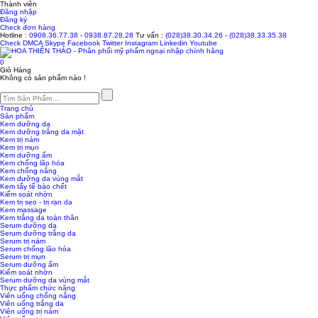
Thành viên
Đăng nhập
Đăng ký
Check đơn hàng
Hotline :
0908.36.77.38
-
0938.87.28.28
Tư vấn :
(028)38.30.34.26
-
(028)38.33.35.38
Check
DMCA
Skype
Facebook
Twitter
Instagram
Linkedin
Youtube
0
Giỏ Hàng
Không có sản phẩm nào !
Trang chủ
Sản phẩm
Kem dưỡng da
Kem dưỡng trắng da mặt
Kem trị nám
Kem trị mụn
Kem dưỡng ẩm
Kem chống lão hóa
Kem chống nắng
Kem dưỡng da vùng mắt
Kem tẩy tế bào chết
Kiểm soát nhờn
Kem trị sẹo - trị rạn da
Kem massage
Kem trắng da toàn thân
Serum dưỡng da
Serum dưỡng trắng da
Serum trị nám
Serum chống lão hóa
Serum trị mụn
Serum dưỡng ẩm
Kiểm soát nhờn
Serum dưỡng da vùng mắt
Thực phẩm chức năng
Viên uống chống nắng
Viên uống trắng da
Viên uống trị nám