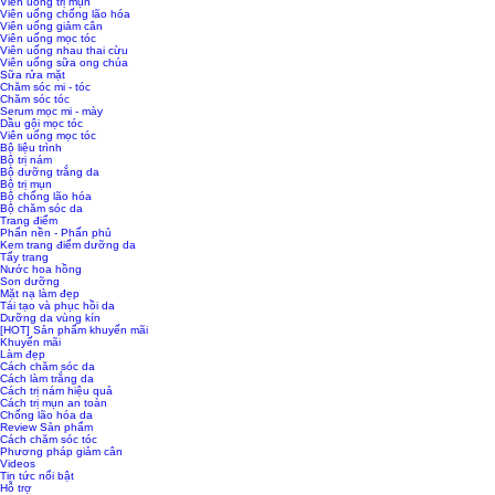
Viên uống trị mụn
Viên uống chống lão hóa
Viên uống giảm cân
Viên uống mọc tóc
Viên uống nhau thai cừu
Viên uống sữa ong chúa
Sữa rửa mặt
Chăm sóc mi - tóc
Chăm sóc tóc
Serum mọc mi - mày
Dầu gội mọc tóc
Viên uống mọc tóc
Bộ liệu trình
Bộ trị nám
Bộ dưỡng trắng da
Bộ trị mụn
Bộ chống lão hóa
Bộ chăm sóc da
Trang điểm
Phấn nền - Phấn phủ
Kem trang điểm dưỡng da
Tẩy trang
Nước hoa hồng
Son dưỡng
Mặt nạ làm đẹp
Tái tạo và phục hồi da
Dưỡng da vùng kín
[HOT] Sản phẩm khuyến mãi
Khuyến mãi
Làm đẹp
Cách chăm sóc da
Cách làm trắng da
Cách trị nám hiệu quả
Cách trị mụn an toàn
Chống lão hóa da
Review Sản phẩm
Cách chăm sóc tóc
Phương pháp giảm cân
Videos
Tin tức nổi bật
Hỗ trợ