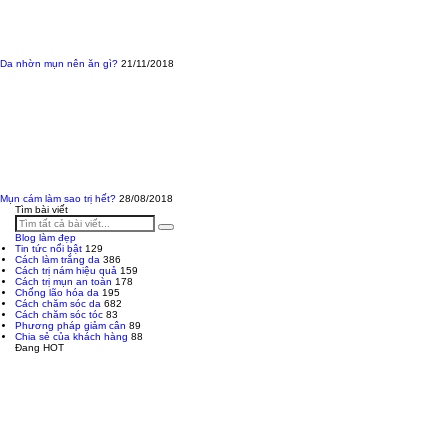
Da nhờn mụn nên ăn gì?
21/11/2018
Mụn cám làm sao trị hết?
28/08/2018
Tìm bài viết
Blog làm đẹp
Tin tức nổi bật
129
Cách làm trắng da
386
Cách trị nám hiệu quả
159
Cách trị mụn an toàn
178
Chống lão hóa da
195
Cách chăm sóc da
682
Cách chăm sóc tóc
83
Phương pháp giảm cân
89
Chia sẻ của khách hàng
88
Đang HOT