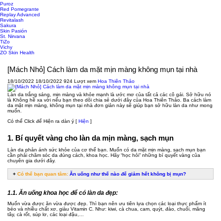
Puroz
Red Pomegrante
Replay Advanced
Revitalash
Sakura
Skin Pasión
St. Nirvana
TiZo
Vichy
ZO Skin Health
[Mách Nhỏ] Cách làm da mặt mịn màng không mụn tại nhà
18/10/2022
18/10/2022
924 Lượt xem
Hoa Thiên Thảo
Làn da trắng sáng, mịn màng và khỏe mạnh là ước mơ của tất cả các cô gái. Sở hữu nó
là Không hề xa vời nếu bạn theo dõi chia sẻ dưới đây của Hoa Thiên Thảo. Ba cách làm
da mặt mịn màng, không mụn tại nhà đơn giản này sẽ giúp bạn sở hữu làn da như mong
muốn.
Có thể Click để Hiện ra dàn ý
[
Hiện
]
1. Bí quyết vàng cho làn da mịn màng, sạch mụn
Làn da phản ánh sức khỏe của cơ thể bạn. Muốn có da mặt mịn màng, sạch mụn bạn
cần phải chăm sóc da đúng cách, khoa học. Hãy “học hỏi” những bí quyết vàng của
chuyên gia dưới đây.
+
Có thể bạn quan tâm:
Ăn uống như thế nào để giảm hết không bị mụn?
1.1. Ăn uống khoa học để có làn da đẹp:
Muốn vừa được ăn vừa được đẹp. Thì bạn nên ưu tiên lựa chọn các loại thực phẩm ít
béo và nhiều chất xơ, giàu Vitamin C. Như: kiwi, cà chua, cam, quýt, đào, chuối, măng
tây, cà rốt, súp lơ, các loại đậu,…