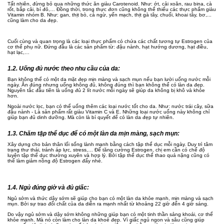
Tất nhiên, đừng bỏ qua những thức ăn giàu Carotenoid. Như: ớt, cải xoăn, rau bina, cà
rốt, bắp cải, bí đỏ,… Đồng thời, trong thực đơn cũng không thể thiếu các thực phẩm giàu
Vitamin nhóm B. Như: gan, thịt bò, cá ngừ, yến mạch, thịt gà tây, chuối, khoai tây, bơ,...
cũng làm cho da đẹp.
Cuối cùng và quan trọng là các loại thực phẩm có chứa các chất tương tự Estrogen của
cơ thể phụ nữ. Đứng đầu là các sản phẩm từ: đậu nành, hạt hướng dương, hạt điều,
hạt lạc,…
1.2. Uống đủ nước theo nhu cầu của da:
Bạn không thể có một da mặt đẹp mịn màng và sạch mụn nếu bạn lười uống nước mỗi
ngày. Ăn đúng nhưng uống không đủ, không đúng thì bạn không thể có làn da đẹp.
Nguyên tắc đầu tiên là uống đủ 2 lít nước mỗi ngày sẽ giúp da không bị khô và khỏe
hơn.
Ngoài nước lọc, bạn có thể uống thêm các loại nước tốt cho da. Như: nước trái cây, sữa
đậu nành - Là sản phẩm rất giàu Vitamin C và E. Những loại nước uống này không chỉ
giúp bạn đủ dinh dưỡng. Mà còn là bí quyết để có làn da đẹp tự nhiên.
1.3. Chăm tập thể dục để có một làn da mịn màng, sạch mụn:
Xây dựng cho bản thân lối sống lành mạnh bằng cách tập thể dục mỗi ngày. Duy trì tâm
trạng thư thái, tránh áp lực, stress,… Để tăng cường Estrogen, chị em cần có chế độ
luyện tập thể dục thường xuyên và hợp lý. Bởi tập thể dục thể thao quá nặng cũng có
thể làm giảm nồng độ Estrogen đấy nhé.
1.4. Ngủ đúng giờ và đủ giấc:
Ngủ sớm và thức dậy sớm sẽ giúp cho bạn có một làn da khỏe mạnh, mịn màng và sạch
mụn. Bởi sự trao đổi chất của da diễn ra mạnh nhất từ khoảng 22 giờ đến 4 giờ sáng.
Do vậy ngủ sớm và dậy sớm không những giúp bạn có một tinh thần sảng khoái, cơ thể
khỏe mạnh. Mà nó còn làm cho làn da khoẻ đẹp. Vì giấc ngủ ngon và sâu cũng giúp