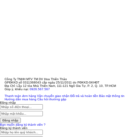
Công Ty TNHH MTV TM DV Hoa Thiên Thảo
GPĐKKD số 0311368043 cấp ngày 25/11/2011 do PĐKKD-SKHĐT
Địa Chỉ: Lầu 12 tòa Nhà Thiên Nam, 111-121 Ngô Gia Tự, P. 2, Q. 10, TP.HCM
Góp ý, khiếu nại:
0926.567.567
Thanh toán đơn hàng
Vận chuyển giao nhận
Đổi trả và hoàn tiền
Bảo mật thông tin
Hướng dẫn mua hàng
Câu hỏi thường gặp
Đăng nhập
Đăng nhập
Bạn muốn đăng ký thành viên ?
Đăng ký thành viên