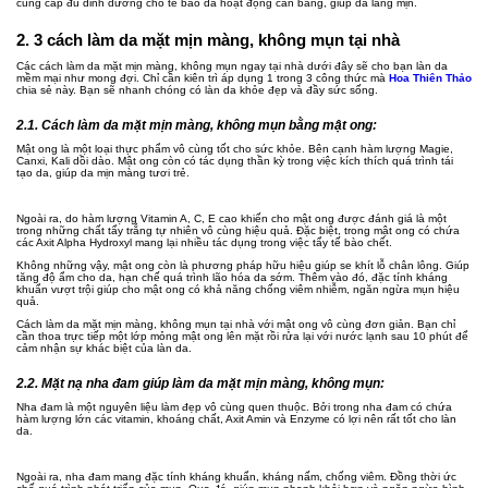
cung cấp đủ dinh dưỡng cho tế bào da hoạt động cân bằng, giúp da láng mịn.
2. 3 cách làm da mặt mịn màng, không mụn tại nhà
Các cách làm da mặt mịn màng, không mụn ngay tại nhà dưới đây sẽ cho bạn làn da
mềm mại như mong đợi. Chỉ cần kiên trì áp dụng 1 trong 3 công thức mà
Hoa Thiên Thảo
chia sẻ này. Bạn sẽ nhanh chóng có làn da khỏe đẹp và đầy sức sống.
2.1. Cách làm da mặt mịn màng, không mụn bằng mật ong:
Mật ong là một loại thực phẩm vô cùng tốt cho sức khỏe. Bên cạnh hàm lượng Magie,
Canxi, Kali dồi dào. Mật ong còn có tác dụng thần kỳ trong việc kích thích quá trình tái
tạo da, giúp da mịn màng tươi trẻ.
Ngoài ra, do hàm lượng Vitamin A, C, E cao khiến cho mật ong được đánh giá là một
trong những chất tẩy trắng tự nhiên vô cùng hiệu quả. Đặc biệt, trong mật ong có chứa
các Axit Alpha Hydroxyl mang lại nhiều tác dụng trong việc tẩy tế bào chết.
Không những vậy, mật ong còn là phương pháp hữu hiệu giúp se khít lỗ chân lông. Giúp
tăng độ ẩm cho da, hạn chế quá trình lão hóa da sớm. Thêm vào đó, đặc tính kháng
khuẩn vượt trội giúp cho mật ong có khả năng chống viêm nhiễm, ngăn ngừa mụn hiệu
quả.
Cách làm da mặt mịn màng, không mụn tại nhà với mật ong vô cùng đơn giản. Bạn chỉ
cần thoa trực tiếp một lớp mỏng mật ong lên mặt rồi rửa lại với nước lạnh sau 10 phút để
cảm nhận sự khác biệt của làn da.
2.2. Mặt nạ nha đam giúp làm da mặt mịn màng, không mụn:
Nha đam là một nguyên liệu làm đẹp vô cùng quen thuộc. Bởi trong nha đam có chứa
hàm lượng lớn các vitamin, khoáng chất, Axit Amin và Enzyme có lợi nên rất tốt cho làn
da.
Ngoài ra, nha đam mang đặc tính kháng khuẩn, kháng nấm, chống viêm. Đồng thời ức