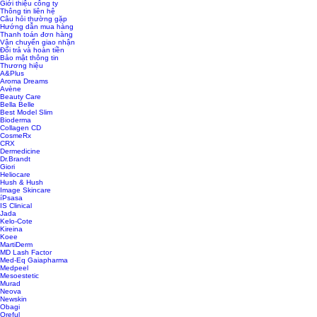
Giới thiệu công ty
Thông tin liên hệ
Câu hỏi thường gặp
Hướng dẫn mua hàng
Thanh toán đơn hàng
Vận chuyển giao nhận
Đổi trả và hoàn tiền
Bảo mật thông tin
Thương hiệu
A&Plus
Aroma Dreams
Avène
Beauty Care
Bella Belle
Best Model Slim
Bioderma
Collagen CD
CosmeRx
CRX
Dermedicine
Dr.Brandt
Giori
Heliocare
Hush & Hush
Image Skincare
íPsasa
IS Clinical
Jada
Kelo-Cote
Kireina
Koee
MartiDerm
MD Lash Factor
Med-Eq Gaiapharma
Medpeel
Mesoestetic
Murad
Neova
Newskin
Obagi
Oreful