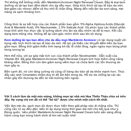
Thì không thể không nhắc đến Martiderm Acniover Night Renewal Cream. Đây là loại kem
dưỡng và tái tạo ban đêm dành cho da dầu mụn. Giúp kích thích tái tạo tế bào da mới,
làm giảm các nhược điểm và thu nhỏ lỗ chân lông. Mang đến một làn da tươi sáng, mịn
màng và sạch thoáng hơn.
Công thức là sự kết hợp của các thành phần bao gồm: 5% Alpha Hydroxy Acids (Glycolic
Acid & Mandelic Acid), 4% Niacinamide, 1.5% Salicylic Acid. Và phức hợp các thành phần
hoạt tính sinh học thực vật, lý tưởng dành cho làn da dầu nhờn và dễ bị mụn. Kết cấu
dạng kem mỏng nhẹ, không để lại cảm giác nhờn dính sau khi sử dụng.
Kem dưỡng tái tạo ban đêm cho da dầu mụn Martiderm Acniover
có tác dụng tuyệt vời
trong việc kích thích tái tạo tế bào da mới. Hỗ trợ cải thiện các khuyết điểm trên da bao
gồm mụn. Đồng thời giảm thiểu tình trạng bít tắc lỗ chân lông, ngăn ngừa mụn bùng phát
trong tương lai.
Hơn thế nữa, với sự góp mặt tích cực của thành phần Nicotinamide - Dẫn xuất của
Vitamin B3. Đã giúp Martiderm Acniover Night Renewal Cream tích hợp thêm công năng
kháng viêm. Đồng thời còn làm giảm sưng viêm mụn và chữa lành các tổn thương do
mụn gây ra.
Bên cạnh đó, nó còn tăng cường và củng cố hàng rào bảo vệ da khỏe mạnh hơn. Thúc
đẩy sản sinh Ceramides nhằm duy trì độ ẩm bên trong da. Hỗ trợ da chống lại các tác
nhân gây tổn thương da đến từ môi trường bên ngoài.
Với 3 cách làm da mặt mịn màng, không mụn tại nhà mà Hoa Thiên Thảo chia sẻ trên
đây. Hy vọng chị em đã có thể “bỏ túi” được cho mình một cách tốt nhất.
Việc làm mịn da, sạch mụn dù được thực hiện theo giải pháp nào đi chăng nữa. Thì
cũng cần có sự đều đặn, kiên trì áp dụng trong thời gian dài mới cho kết quả như ý.
Đừng quên, 'siêu phẩm' Martiderm Acniover Night Renewal Cream luôn sẵn sàng đồng
hành cùng bạn trong hành trình đi tìm nét xuân nhé!