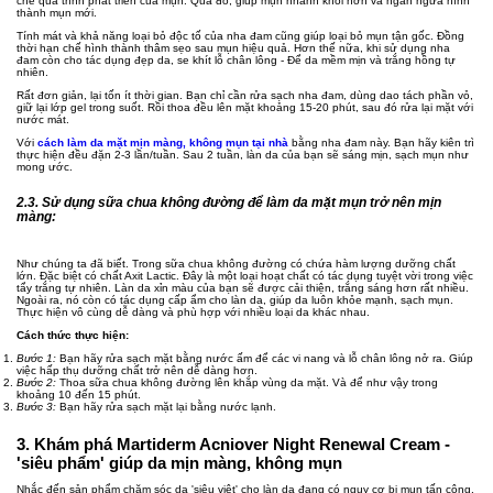
chế quá trình phát triển của mụn. Qua đó, giúp mụn nhanh khỏi hơn và ngăn ngừa hình
thành mụn mới.
Tính mát và khả năng loại bỏ độc tố của nha đam cũng giúp loại bỏ mụn tận gốc. Đồng
thời hạn chế hình thành thâm sẹo sau mụn hiệu quả. Hơn thế nữa, khi sử dụng nha
đam còn cho tác dụng đẹp da, se khít lỗ chân lông - Để da mềm mịn và trắng hồng tự
nhiên.
Rất đơn giản, lại tốn ít thời gian. Bạn chỉ cần rửa sạch nha đam, dùng dao tách phần vỏ,
giữ lại lớp gel trong suốt. Rồi thoa đều lên mặt khoảng 15-20 phút, sau đó rửa lại mặt với
nước mát.
Với
cách làm da mặt mịn màng, không mụn tại nhà
bằng nha đam này. Bạn hãy kiên trì
thực hiện đều đặn 2-3 lần/tuần. Sau 2 tuần, làn da của bạn sẽ sáng mịn, sạch mụn như
mong ước.
2.3. Sử dụng sữa chua không đường để làm da mặt mụn trở nên mịn
màng:
Như chúng ta đã biết. Trong sữa chua không đường có chứa hàm lượng dưỡng chất
lớn. Đặc biệt có chất Axit Lactic. Đây là một loại hoạt chất có tác dụng tuyệt vời trong việc
tẩy trắng tự nhiên. Làn da xỉn màu của bạn sẽ được cải thiện, trắng sáng hơn rất nhiều.
Ngoài ra, nó còn có tác dụng cấp ẩm cho làn da, giúp da luôn khỏe mạnh, sạch mụn.
Thực hiện vô cùng dễ dàng và phù hợp với nhiều loại da khác nhau.
Cách thức thực hiện:
Bước 1:
Bạn hãy rửa sạch mặt bằng nước ấm để các vi nang và lỗ chân lông nở ra. Giúp
việc hấp thụ dưỡng chất trở nên dễ dàng hơn.
Bước 2:
Thoa sữa chua không đường lên khắp vùng da mặt. Và để như vậy trong
khoảng 10 đến 15 phút.
Bước 3:
Bạn hãy rửa sạch mặt lại bằng nước lạnh.
3. Khám phá Martiderm Acniover Night Renewal Cream -
'siêu phẩm' giúp da mịn màng, không mụn
Nhắc đến sản phẩm chăm sóc da 'siêu việt' cho làn da đang có nguy cơ bị mụn tấn công.