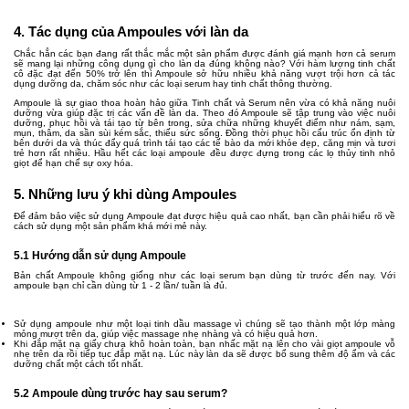
4. Tác dụng của Ampoules với làn da
Chắc hẳn các bạn đang rất thắc mắc một sản phẩm được đánh giá mạnh hơn cả serum
sẽ mang lại những công dụng gì cho làn da đúng không nào? Với hàm lượng tinh chất
cô đặc đạt đến 50% trở lên thì Ampoule sở hữu nhiều khả năng vượt trội hơn cả tác
dụng dưỡng da, chăm sóc như các loại serum hay tinh chất thông thường.
Ampoule là sự giao thoa hoàn hảo giữa Tinh chất và Serum nên vừa có khả năng nuôi
dưỡng vừa giúp đặc trị các vấn đề làn da. Theo đó Ampoule sẽ tập trung vào việc nuôi
dưỡng, phục hồi và tái tạo từ bên trong, sửa chữa những khuyết điểm như nám, sạm,
mụn, thâm, da sần sùi kém sắc, thiếu sức sống. Đồng thời phục hồi cấu trúc ổn định từ
bên dưới da và thúc đẩy quá trình tái tạo các tế bào da mới khỏe đẹp, căng mịn và tươi
trẻ hơn rất nhiều. Hầu hết các loại ampoule đều được đựng trong các lọ thủy tinh nhỏ
giọt để hạn chế sự oxy hóa.
5. Những lưu ý khi dùng Ampoules
Để đảm bảo việc sử dụng Ampoule đạt được hiệu quả cao nhất, bạn cần phải hiểu rõ về
cách sử dụng một sản phẩm khá mới mẻ này.
5.1 Hướng dẫn sử dụng Ampoule
Bản chất Ampoule không giống như các loại serum bạn dùng từ trước đến nay. Với
ampoule bạn chỉ cần dùng từ 1 - 2 lần/ tuần là đủ.
Sử dụng ampoule như một loại tinh dầu massage vì chúng sẽ tạo thành một lớp màng
mỏng mượt trên da, giúp việc massage nhẹ nhàng và có hiệu quả hơn.
Khi đắp mặt nạ giấy chưa khô hoàn toàn, bạn nhấc mặt nạ lên cho vài giọt ampoule vỗ
nhẹ trên da rồi tiếp tục đắp mặt nạ. Lúc này làn da sẽ được bổ sung thêm độ ẩm và các
dưỡng chất một cách tốt nhất.
5.2 Ampoule dùng trước hay sau serum?