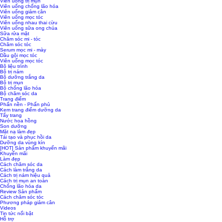
Viên uống trị mụn
Viên uống chống lão hóa
Viên uống giảm cân
Viên uống mọc tóc
Viên uống nhau thai cừu
Viên uống sữa ong chúa
Sữa rửa mặt
Chăm sóc mi - tóc
Chăm sóc tóc
Serum mọc mi - mày
Dầu gội mọc tóc
Viên uống mọc tóc
Bộ liệu trình
Bộ trị nám
Bộ dưỡng trắng da
Bộ trị mụn
Bộ chống lão hóa
Bộ chăm sóc da
Trang điểm
Phấn nền - Phấn phủ
Kem trang điểm dưỡng da
Tẩy trang
Nước hoa hồng
Son dưỡng
Mặt nạ làm đẹp
Tái tạo và phục hồi da
Dưỡng da vùng kín
[HOT] Sản phẩm khuyến mãi
Khuyến mãi
Làm đẹp
Cách chăm sóc da
Cách làm trắng da
Cách trị nám hiệu quả
Cách trị mụn an toàn
Chống lão hóa da
Review Sản phẩm
Cách chăm sóc tóc
Phương pháp giảm cân
Videos
Tin tức nổi bật
Hỗ trợ