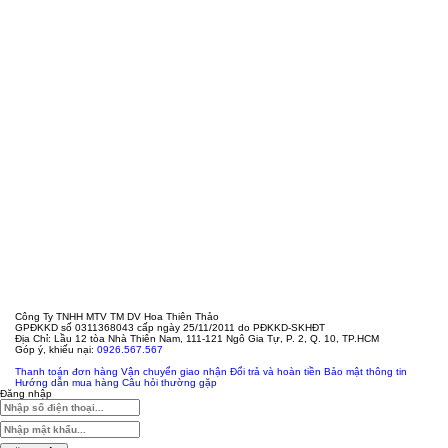
Công Ty TNHH MTV TM DV Hoa Thiên Thảo
GPĐKKD số 0311368043 cấp ngày 25/11/2011 do PĐKKD-SKHĐT
Địa Chỉ: Lầu 12 tòa Nhà Thiên Nam, 111-121 Ngô Gia Tự, P. 2, Q. 10, TP.HCM
Góp ý, khiếu nại:
0926.567.567
Thanh toán đơn hàng
Vận chuyển giao nhận
Đổi trả và hoàn tiền
Bảo mật thông tin
Hướng dẫn mua hàng
Câu hỏi thường gặp
Đăng nhập