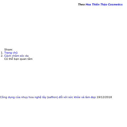
Theo
Hoa Thiên Thảo Cosmetics
Share:
Trang chủ
Cách chăm sóc da
Có thể bạn quan tâm
Công dụng của nhụy hoa nghệ tây (saffron) đối với sức khỏe và làm đẹp
19/12/2018