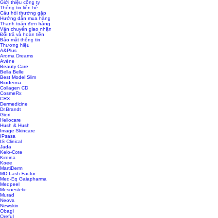
Giới thiệu công ty
Thông tin liên hệ
Câu hỏi thường gặp
Hướng dẫn mua hàng
Thanh toán đơn hàng
Vận chuyển giao nhận
Đổi trả và hoàn tiền
Bảo mật thông tin
Thương hiệu
A&Plus
Aroma Dreams
Avène
Beauty Care
Bella Belle
Best Model Slim
Bioderma
Collagen CD
CosmeRx
CRX
Dermedicine
Dr.Brandt
Giori
Heliocare
Hush & Hush
Image Skincare
íPsasa
IS Clinical
Jada
Kelo-Cote
Kireina
Koee
MartiDerm
MD Lash Factor
Med-Eq Gaiapharma
Medpeel
Mesoestetic
Murad
Neova
Newskin
Obagi
Oreful