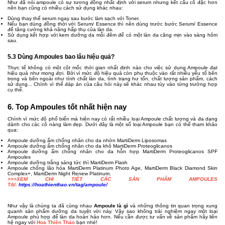
Như đã nói ampoule có sự tương đồng nhất định với serum nhưng kết cấu cô đặc hơn
nên bạn cũng có nhiều cách sử dụng khác nhau:
Dùng thay thế serum ngay sau bước làm sạch với Toner.
Nếu bạn dùng đồng thời với Serum/ Essence thì nên dùng trước bước Serum/ Essence
để tăng cường khả năng hấp thụ của làn da.
Sử dụng kết hợp với kem dưỡng da mỗi đêm để có một làn da căng mịn vào sáng hôm
sau.
5.3 Dùng Ampoules bao lâu hiệu quả?
Thực tế không có một cột mốc thời gian nhất định nào cho việc sử dụng Ampoule đạt
hiệu quả như mong đợi. Bởi vì mức độ hiệu quả còn phụ thuộc vào rất nhiều yếu tố bên
trong và bên ngoài như tính chất làn da, tình trạng hư tổn, chất lượng sản phẩm, cách
sử dụng... Chính vì thế đáp án của câu hỏi này sẽ khác nhau tùy vào từng trường hợp
cụ thể.
6. Top Ampoules tốt nhất hiện nay
Chính vì mức độ phổ biến mà hiện nay có rất nhiều loại Ampoule chất lượng và đa dạng
dành cho các cô nàng làm đẹp. Dưới đây là một số loại Ampoule bạn có thể tham khảo
qua:
Ampoule dưỡng ẩm chống nhăn cho da nhờn MartiDerm Liposomas
Ampoule dưỡng ẩm chống nhăn cho da khô MartiDerm Proteoglicanos
Ampoule dưỡng ẩm chống nhăn cho da hỗn hợp MartiDerm Proteoglicanos SPF
Ampoules
Ampoule dưỡng trắng sáng tức thì MartiDerm Flash
Ampoule chống lão hóa MartiDerm Platinum Photo Age, MartiDerm Black Diamond Skin
Complex+, MartiDerm Night Renew Platinum.
>>>XEM CHI TIẾT CÁC SẢN PHẨM AMPOULES
TẠI:
https://hoathienthao.vn/tag/ampoule/
Như vậy là chúng ta đã cùng nhau
Ampoule là gì
và những thông tin quan trọng xung
quanh sản phẩm dưỡng da tuyệt vời này. Vậy sao không trải nghiệm ngay một loại
Ampoule phù hợp để làn da hoàn hảo hơn. Nếu cần được tư vấn về sản phẩm hãy liên
hệ ngay với
Hoa Thiên Thảo
bạn nhé!