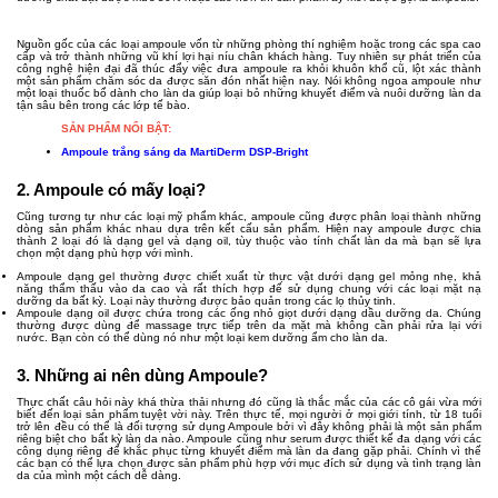
Nguồn gốc của các loại ampoule vốn từ những phòng thí nghiệm hoặc trong các spa cao
cấp và trở thành những vũ khí lợi hại níu chân khách hàng. Tuy nhiên sự phát triển của
công nghệ hiện đại đã thúc đẩy việc đưa ampoule ra khỏi khuôn khổ cũ, lột xác thành
một sản phẩm chăm sóc da được săn đón nhất hiện nay. Nói không ngoa ampoule như
một loại thuốc bổ dành cho làn da giúp loại bỏ những khuyết điểm và nuôi dưỡng làn da
tận sâu bên trong các lớp tế bào.
SẢN PHẨM NỔI BẬT:
Ampoule trắng sáng da MartiDerm DSP-Bright
2. Ampoule có mấy loại?
Cũng tương tự như các loại mỹ phẩm khác, ampoule cũng được phân loại thành những
dòng sản phẩm khác nhau dựa trên kết cấu sản phẩm. Hiện nay ampoule được chia
thành 2 loại đó là dạng gel và dạng oil, tùy thuộc vào tính chất làn da mà bạn sẽ lựa
chọn một dạng phù hợp với mình.
Ampoule dạng gel thường được chiết xuất từ thực vật dưới dạng gel mỏng nhẹ, khả
năng thẩm thấu vào da cao và rất thích hợp để sử dụng chung với các loại mặt nạ
dưỡng da bất kỳ. Loại này thường được bảo quản trong các lọ thủy tinh.
Ampoule dạng oil được chứa trong các ống nhỏ giọt dưới dạng dầu dưỡng da. Chúng
thường được dùng để massage trực tiếp trên da mặt mà không cần phải rửa lại với
nước. Bạn còn có thể dùng nó như một loại kem dưỡng ẩm cho làn da.
3. Những ai nên dùng Ampoule?
Thực chất câu hỏi này khá thừa thải nhưng đó cũng là thắc mắc của các cô gái vừa mới
biết đến loại sản phẩm tuyệt vời này. Trên thực tế, mọi người ở mọi giới tính, từ 18 tuổi
trở lên đều có thể là đối tượng sử dụng Ampoule bởi vì đây không phải là một sản phẩm
riêng biệt cho bất kỳ làn da nào. Ampoule cũng như serum được thiết kế đa dạng với các
công dụng riêng để khắc phục từng khuyết điểm mà làn da đang gặp phải. Chính vì thế
các bạn có thể lựa chọn được sản phẩm phù hợp với mục đích sử dụng và tình trạng làn
da của mình một cách dễ dàng.