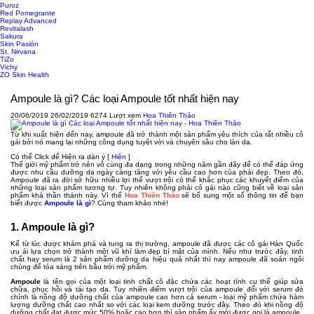
Puroz
Red Pomegrante
Replay Advanced
Revitalash
Sakura
Skin Pasión
St. Nirvana
TiZo
Vichy
ZO Skin Health
Ampoule là gì? Các loại Ampoule tốt nhất hiện nay
20/06/2019
26/02/2019
6274 Lượt xem
Hoa Thiên Thảo
Từ khi xuất hiện đến nay, ampoule đã trở thành một sản phẩm yêu thích của rất nhiều cô
gái bởi nó mang lại những công dụng tuyệt vời và chuyên sâu cho làn da.
Có thể Click để Hiện ra dàn ý
[
Hiện
]
Thế giới mỹ phẩm trở nên vô cùng đa dạng trong những năm gần đây để có thể đáp ứng
được nhu cầu dưỡng da ngày càng tăng với yêu cầu cao hơn của phái đẹp. Theo đó,
Ampoule đã ra đời sở hữu nhiều lợi thế vượt trội có thể khắc phục các khuyết điểm của
những loại sản phẩm tương tự. Tuy nhiên không phải cô gái nào cũng biết về loại sản
phẩm khá thần thánh này. Vì thế
Hoa Thiên Thảo
sẽ bổ sung một số thông tin để bạn
biết được
Ampoule là gì
? Cùng tham khảo nhé!
1. Ampoule là gì?
Kể từ lúc được khám phá và tung ra thị trường, ampoule đã được các cô gái Hàn Quốc
ưu ái lựa chọn trở thành một vũ khí làm đẹp bí mật của mình. Nếu như trước đây, tinh
chất hay serum là 2 sản phẩm dưỡng da hiệu quả nhất thì nay ampoule đã soán ngôi
chúng để tỏa sáng trên bầu trời mỹ phẩm.
Ampoule
là tên gọi của một loại tinh chất cô đặc chứa các hoạt tính cụ thể giúp sửa
chữa, phục hồi và tái tạo da. Tuy nhiên điểm vượt trội của ampoule đối với serum đó
chính là nồng độ dưỡng chất của ampoule cao hơn cả serum - loại mỹ phẩm chứa hàm
lượng dưỡng chất cao nhất so với các loại kem dưỡng trước đây. Theo đó khi nồng độ
dưỡng chất đạt được mức 50% hoặc cao hơn thì sản phẩm ấy mới được gọi là ampoule.