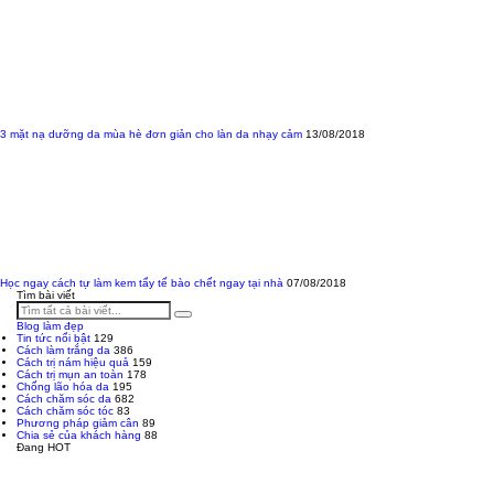
3 mặt nạ dưỡng da mùa hè đơn giản cho làn da nhạy cảm
13/08/2018
Học ngay cách tự làm kem tẩy tế bào chết ngay tại nhà
07/08/2018
Tìm bài viết
Blog làm đẹp
Tin tức nổi bật
129
Cách làm trắng da
386
Cách trị nám hiệu quả
159
Cách trị mụn an toàn
178
Chống lão hóa da
195
Cách chăm sóc da
682
Cách chăm sóc tóc
83
Phương pháp giảm cân
89
Chia sẻ của khách hàng
88
Đang HOT