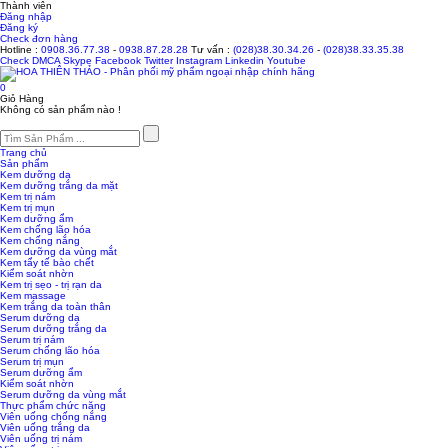
Thành viên
Đăng nhập
Đăng ký
Check đơn hàng
Hotline :
0908.36.77.38
-
0938.87.28.28
Tư vấn :
(028)38.30.34.26
-
(028)38.33.35.38
Check
DMCA
Skype
Facebook
Twitter
Instagram
Linkedin
Youtube
0
Giỏ Hàng
Không có sản phẩm nào !
Trang chủ
Sản phẩm
Kem dưỡng da
Kem dưỡng trắng da mặt
Kem trị nám
Kem trị mụn
Kem dưỡng ẩm
Kem chống lão hóa
Kem chống nắng
Kem dưỡng da vùng mắt
Kem tẩy tế bào chết
Kiểm soát nhờn
Kem trị sẹo - trị rạn da
Kem massage
Kem trắng da toàn thân
Serum dưỡng da
Serum dưỡng trắng da
Serum trị nám
Serum chống lão hóa
Serum trị mụn
Serum dưỡng ẩm
Kiểm soát nhờn
Serum dưỡng da vùng mắt
Thực phẩm chức năng
Viên uống chống nắng
Viên uống trắng da
Viên uống trị nám