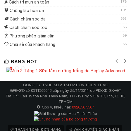
178
Cách trị mụn an toàn
195
Chống lão hóa da
682
Cách chăm sóc da
83
Cách chăm sóc tóc
89
Phương pháp giảm cân
88
Chia sẻ của khách hàng
ĐANG HOT
CÔNG TY TNHH MTV TM DV HOA THIÊN THẢO
GPĐKKD số 0311368043 cấp ngày 25/11/2011 do PĐKKD-SKHĐT
Địa Chỉ: Lầu 12 tòa Nhà Thiên Nam, 111-121 Ngô Gia Tự, P. 2, Q. 10,
TP.HCM
Góp ý, khiếu nại:
0926.567.567
THANH TOÁN ĐƠN HÀNG
VẬN CHUYỂN GIAO NHẬN