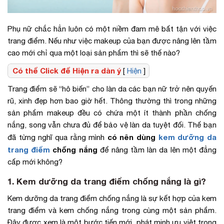
Phụ nữ chắc hẳn luôn có một niềm đam mê bất tận với việc
trang điểm. Nếu như việc makeup của bạn được nâng lên tầm
cao mới chỉ qua một loại sản phẩm thì sẽ thế nào?
Có thể Click để Hiện ra dàn ý
[
Hiện
]
Trang điểm sẽ “hô biến” cho làn da các bạn nữ trở nên quyến
rũ, xinh đẹp hơn bao giờ hết. Thông thường thì trong những
sản phẩm makeup đều có chứa một ít thành phần chống
nắng, song vẫn chưa đủ để bảo vệ làn da tuyệt đối. Thế bạn
có nên dùng
kem dưỡng da
đã từng nghĩ qua rằng mình
trang điểm
chống nắng
để nâng tầm làn da lên một đẳng
cấp mới không?
1. Kem dưỡng da trang điểm chống nắng là gì?
Kem dưỡng da trang điểm chống nắng là sự kết hợp của kem
trang điểm và kem chống nắng trong cùng một sản phẩm.
Đây được xem là một bước tiến mới, phát minh ưu việt trong