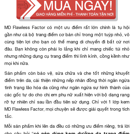
MD Flawless Factor có một ưu điểm rất lớn chính là tụ hội
gần như cả bộ trang điểm cơ bản chỉ trong một tuýp nhỏ, vô
cùng tiện lợi cho bạn có thể mang di chuyển đi bất cứ nơi
đâu. Bạn không còn phải lo lắng khi chỉ mang chiếc túi nhỏ
nhưng những dụng cụ trang điểm thì lỉnh kỉnh, cồng kềnh như
mọi khi nữa.
Sản phẩm còn bảo vệ, sửa chữa và che tốt những khuyết
điểm trên da, cải thiện những nếp nhăn đồng thời ngăn ngừa
tình trạng lão hóa da cũng như ngăn ngừa sự hình thành của
các gốc tự do cho chị em phụ nữ xuất hiện với bộ dạng rạng
rỡ tự nhiên chỉ sau lần đầu tiên sử dụng. Chỉ với 1 lớp kem
MD Flawless Factor, mọi chuyện sẽ được giải quyết trong tích
tắc.
Mỗi sản phẩm khi lên da đều có những ưu điểm riêng, trả lời
có nên dùng kem dưỡng da trang điểm
cho câu hỏi “