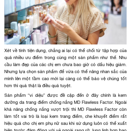
Xét về tính tiện dụng, chẳng ai lại có thể chối từ tập hợp của
quá nhiều ưu điểm trong cùng một sản phẩm như thế. Nhu
cầu làm đẹp của các chị em chưa bao giờ có dấu hiệu giảm.
Nhưng lựa chọn sản phẩm để vừa có thể nâng nhan sắc của
mình lên một tầm cao mới lại càng có thể bảo vệ chúng tốt
hơn thì quả thật là điều quá tuyệt.
Sản phẩm “vi diệu” được đề cập đến ở đây chính là kem
dưỡng da trang điểm chống nắng MD Flawless Factor. Ngoài
khả năng chống nắng vượt trội thì MD Flawless Factor còn
làm tốt vai trò là loại kem trang điểm, che khuyết điểm rất
hiệu quả cho chị em phụ nữ sau khi sử dụng luôn có thể xuất
hiện trước đám đông với vẻ ngoài rạng rỡ, lung linh hơn bao