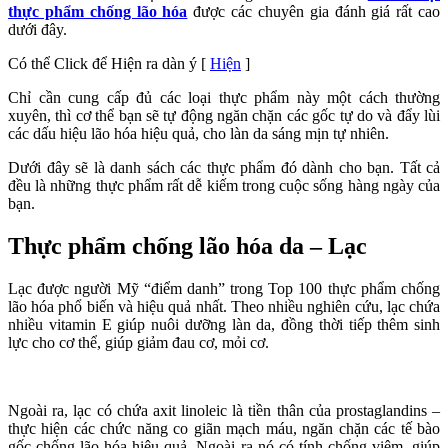
thực phẩm chống lão hóa
được các chuyên gia đánh giá rất cao
dưới đây.
Có thể Click để Hiện ra dàn ý
[
Hiện
]
Chỉ cần cung cấp đủ các loại thực phẩm này một cách thường
xuyên, thì cơ thể bạn sẽ tự động ngăn chặn các gốc tự do và đẩy lùi
các dấu hiệu lão hóa hiệu quả, cho làn da sáng mịn tự nhiên.
Dưới đây sẽ là danh sách các thực phẩm đó dành cho bạn. Tất cả
đều là những thực phẩm rất dễ kiếm trong cuộc sống hàng ngày của
bạn.
Thực phẩm chống lão hóa da – Lạc
Lạc được người Mỹ “điểm danh” trong Top 100 thực phẩm chống
lão hóa phổ biến và hiệu quả nhất. Theo nhiều nghiên cứu, lạc chứa
nhiều vitamin E giúp nuôi dưỡng làn da, đồng thời tiếp thêm sinh
lực cho cơ thể, giúp giảm đau cơ, mỏi cơ.
Ngoài ra, lạc có chứa axit linoleic là tiền thân của prostaglandins –
thực hiện các chức năng co giãn mạch máu, ngăn chặn các tế bào
gốc chống lão hóa hiệu quả. Ngoài ra nó có tính chống viêm, giúp