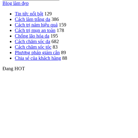
Blog làm đẹp
Tin tức nổi bật
129
Cách làm trắng da
386
Cách trị nám hiệu quả
159
Cách trị mụn an toàn
178
Chống lão hóa da
195
Cách chăm sóc da
682
Cách chăm sóc tóc
83
Phương pháp giảm cân
89
Chia sẻ của khách hàng
88
Đang HOT