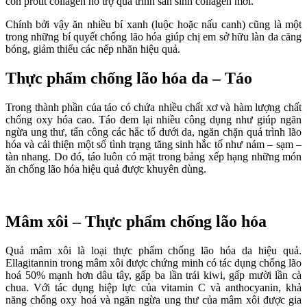
còn protit collagen hỗ trợ quá trình sản sinh collagen mới.
Chính bởi vậy ăn nhiều bí xanh (luộc hoặc nấu canh) cũng là một
trong những bí quyết chống lão hóa giúp chị em sở hữu làn da căng
bóng, giảm thiểu các nếp nhăn hiệu quả.
Thực phẩm chống lão hóa da – Táo
Trong thành phần của táo có chứa nhiều chất xơ và hàm lượng chất
chống oxy hóa cao. Táo đem lại nhiều công dụng như giúp ngăn
ngừa ung thư, tấn công các hắc tố dưới da, ngăn chặn quá trình lão
hóa và cải thiện một số tình trạng tăng sinh hắc tố như nám – sạm –
tàn nhang. Do đó, táo luôn có mặt trong bảng xếp hạng những món
ăn chống lão hóa hiệu quả được khuyên dùng.
Mâm xôi – Thực phẩm chống lão hóa
Quả mâm xôi là loại thực phẩm chống lão hóa da hiệu quả.
Ellagitannin trong mâm xôi được chứng minh có tác dụng chống lão
hoá 50% mạnh hơn dâu tây, gấp ba lần trái kiwi, gấp mười lần cà
chua. Với tác dụng hiệp lực của vitamin C và anthocyanin, khả
năng chống oxy hoá và ngăn ngừa ung thư của mâm xôi được gia