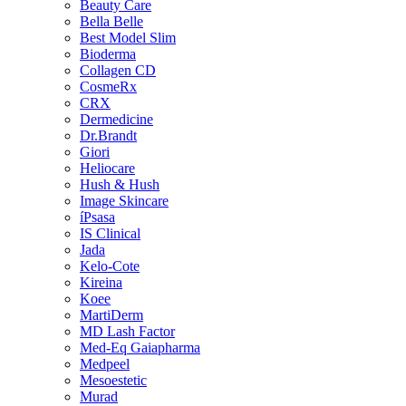
Beauty Care
Bella Belle
Best Model Slim
Bioderma
Collagen CD
CosmeRx
CRX
Dermedicine
Dr.Brandt
Giori
Heliocare
Hush & Hush
Image Skincare
íPsasa
IS Clinical
Jada
Kelo-Cote
Kireina
Koee
MartiDerm
MD Lash Factor
Med-Eq Gaiapharma
Medpeel
Mesoestetic
Murad