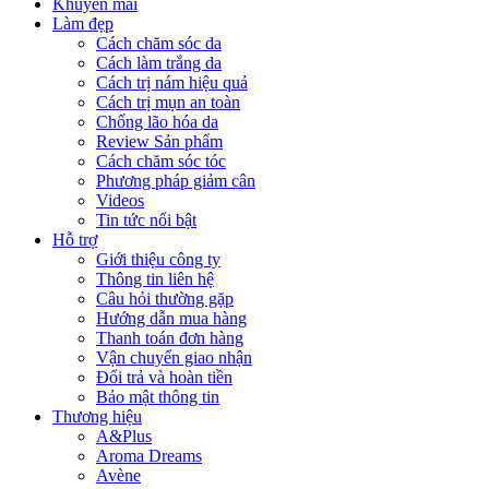
Khuyến mãi
Làm đẹp
Cách chăm sóc da
Cách làm trắng da
Cách trị nám hiệu quả
Cách trị mụn an toàn
Chống lão hóa da
Review Sản phẩm
Cách chăm sóc tóc
Phương pháp giảm cân
Videos
Tin tức nổi bật
Hỗ trợ
Giới thiệu công ty
Thông tin liên hệ
Câu hỏi thường gặp
Hướng dẫn mua hàng
Thanh toán đơn hàng
Vận chuyển giao nhận
Đổi trả và hoàn tiền
Bảo mật thông tin
Thương hiệu
A&Plus
Aroma Dreams
Avène