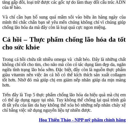
tăng gấp đôi, loại trừ được các gốc tự do làm thay đổi cấu trúc ADN
của tế bào.
Và chỉ cần bạn bổ sung quả mâm xôi vào bữa ăn hàng ngày của
mình thì chắc chắn bạn sẽ yêu mến chúng không chỉ vì chúng giúp
chống lão hóa da mà đây còn là loại quả cực ngon miệng.
Cá hồi – Thực phẩm chống lão hóa da tốt
cho sức khỏe
Trong cá hồi chứa rất nhiều omega và chất béo. Đây là những chất
không chỉ tốt cho tim, cho não mà còn có tác dụng làm đẹp da, ngăn
ngừa tình trạng lão hóa sớm. Đặc biệt, đây còn là nguồn thực phẩm
giàu vitamin nên việc ăn cá hồ có thể kích thích sản xuất collagen
tốt hơn. Nhờ đó mà giúp chị em giảm nếp nhăn giúp da mịn màng
hơn.
Trên đây là Top 5 thực phẩm chống lão hóa da hiệu quả mà chị em
có thể áp dụng ngay tại nhà. Tuy không thể chống lại quá trình già
đi tất yếu của làn da hay không thể xóa bỏ những nếp nhăn chảy xệ
chỉ bằng việc sử dụng nguyên liệu tự nhiên được.
Hoa Thiên Thảo - NPP mỹ phẩm chính hãng