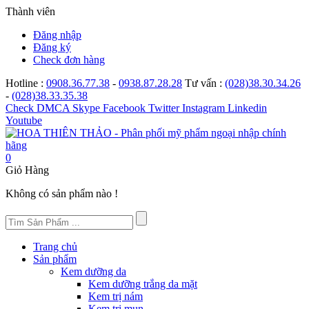
Thành viên
Đăng nhập
Đăng ký
Check đơn hàng
Hotline :
0908.36.77.38
-
0938.87.28.28
Tư vấn :
(028)38.30.34.26
-
(028)38.33.35.38
Check
DMCA
Skype
Facebook
Twitter
Instagram
Linkedin
Youtube
0
Giỏ Hàng
Không có sản phẩm nào !
Trang chủ
Sản phẩm
Kem dưỡng da
Kem dưỡng trắng da mặt
Kem trị nám
Kem trị mụn