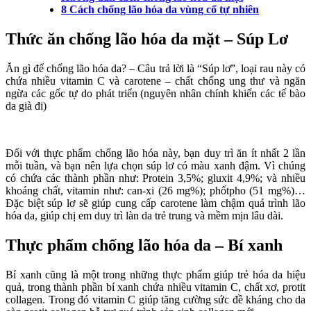
8 Cách chống lão hóa da vùng cổ tự nhiên
Thức ăn chống lão hóa da mặt – Súp Lơ
Ăn gì để chống lão hóa da? – Câu trả lời là “Súp lơ”, loại rau này có
chứa nhiều vitamin C và carotene – chất chống ung thư và ngăn
ngừa các gốc tự do phát triển (nguyên nhân chính khiến các tế bào
da già đi)
Đối với thực phẩm chống lão hóa này, bạn duy trì ăn ít nhất 2 lần
mỗi tuần, và bạn nên lựa chọn súp lơ có màu xanh đậm. Vì chúng
có chứa các thành phần như: Protein 3,5%; gluxit 4,9%; và nhiều
khoáng chất, vitamin như: can-xi (26 mg%); phốtpho (51 mg%)…
Đặc biệt súp lơ sẽ giúp cung cấp carotene làm chậm quá trình lão
hóa da, giúp chị em duy trì làn da trẻ trung và mềm mịn lâu dài.
Thực phẩm chống lão hóa da – Bí xanh
Bí xanh cũng là một trong những thực phẩm giúp trẻ hóa da hiệu
quả, trong thành phần bí xanh chứa nhiều vitamin C, chất xơ, protit
collagen. Trong đó vitamin C giúp tăng cường sức đề kháng cho da