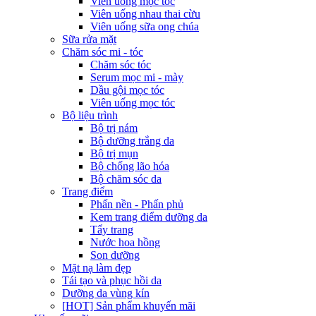
Viên uống mọc tóc
Viên uống nhau thai cừu
Viên uống sữa ong chúa
Sữa rửa mặt
Chăm sóc mi - tóc
Chăm sóc tóc
Serum mọc mi - mày
Dầu gội mọc tóc
Viên uống mọc tóc
Bộ liệu trình
Bộ trị nám
Bộ dưỡng trắng da
Bộ trị mụn
Bộ chống lão hóa
Bộ chăm sóc da
Trang điểm
Phấn nền - Phấn phủ
Kem trang điểm dưỡng da
Tẩy trang
Nước hoa hồng
Son dưỡng
Mặt nạ làm đẹp
Tái tạo và phục hồi da
Dưỡng da vùng kín
[HOT] Sản phẩm khuyến mãi