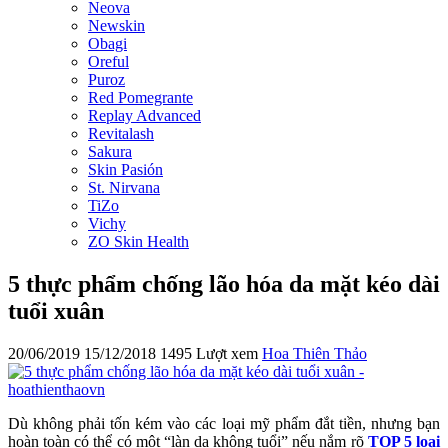
Neova
Newskin
Obagi
Oreful
Puroz
Red Pomegrante
Replay Advanced
Revitalash
Sakura
Skin Pasión
St. Nirvana
TiZo
Vichy
ZO Skin Health
5 thực phẩm chống lão hóa da mặt kéo dài
tuổi xuân
20/06/2019
15/12/2018
1495 Lượt xem
Hoa Thiên Thảo
Dù không phải tốn kém vào các loại mỹ phẩm đắt tiền, nhưng bạn
hoàn toàn có thể có một “làn da không tuổi” nếu nắm rõ
TOP 5 loại