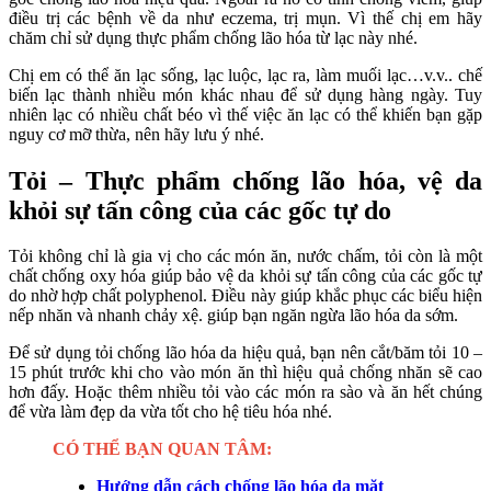
điều trị các bệnh về da như eczema, trị mụn. Vì thế chị em hãy
chăm chỉ sử dụng thực phẩm chống lão hóa từ lạc này nhé.
Chị em có thể ăn lạc sống, lạc luộc, lạc ra, làm muối lạc…v.v.. chế
biến lạc thành nhiều món khác nhau để sử dụng hàng ngày. Tuy
nhiên lạc có nhiều chất béo vì thế việc ăn lạc có thể khiến bạn gặp
nguy cơ mỡ thừa, nên hãy lưu ý nhé.
Tỏi – Thực phẩm chống lão hóa, vệ da
khỏi sự tấn công của các gốc tự do
Tỏi không chỉ là gia vị cho các món ăn, nước chấm, tỏi còn là một
chất chống oxy hóa giúp bảo vệ da khỏi sự tấn công của các gốc tự
do nhờ hợp chất polyphenol. Điều này giúp khắc phục các biểu hiện
nếp nhăn và nhanh chảy xệ. giúp bạn ngăn ngừa lão hóa da sớm.
Để sử dụng tỏi chống lão hóa da hiệu quả, bạn nên cắt/băm tỏi 10 –
15 phút trước khi cho vào món ăn thì hiệu quả chống nhăn sẽ cao
hơn đấy. Hoặc thêm nhiều tỏi vào các món ra sào và ăn hết chúng
để vừa làm đẹp da vừa tốt cho hệ tiêu hóa nhé.
CÓ THỂ BẠN QUAN TÂM:
Hướng dẫn cách chống lão hóa da mặt