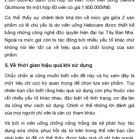
Gluthione thì một hộp 60 viên có giá 1.800.000VNĐ.
Có thể thấy sự chênh lệch khá lớn về mức giá giữa 2 sản
phẩm có lẽ chủ yếu là do viên uống Heliocare được thiết kế
bằng những công nghệ độc quyền hiện đại tại Tây Ban Nha.
Ngoài ra mức giá còn bị tác động bởi nhiều yếu tố khác chứ
không nói lên tất cả về hiệu quả và chất lượng của sản
phẩm.
5. Về thời gian hiệu quả khi sử dụng
Chắc chắn ai cũng muốn biết vấn đề này và họ xem đây là
một tiêu chí cực kỳ quan trọng để chọn lựa sản phẩm. Tuy
nhiên bạn cần biết rằng hiệu quả sử dụng còn phụ thuộc vào
rất nhiều yếu tố khác nhau, đặc biệt về tình trạng, cơ địa làn
da cũng như cách sử dụng. Chính vì thế những lời đánh giá
của mọi người chỉ nên là căn cứ tham khảo.
Và bởi vì viên uống chống nắng trắng da sẽ phát huy tác
dụng sửa chữa, phục hồi da từ bên trong thế nên bạn cần
phải kiên trì để có thể thấy được hiệu quả rõ rệt bên ngoài.