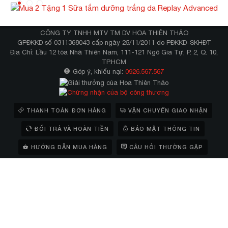
CÔNG TY TNHH MTV TM DV HOA THIÊN THẢO
GPĐKKD số 0311368043 cấp ngày 25/11/2011 do PĐKKD-SKHĐT
Địa Chỉ: Lầu 12 tòa Nhà Thiên Nam, 111-121 Ngô Gia Tự, P. 2, Q. 10,
TP.HCM
Góp ý, khiếu nại:
0926.567.567
THANH TOÁN ĐƠN HÀNG
VẬN CHUYỂN GIAO NHẬN
ĐỔI TRẢ VÀ HOÀN TIỀN
BẢO MẬT THÔNG TIN
HƯỚNG DẪN MUA HÀNG
CÂU HỎI THƯỜNG GẶP