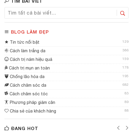
TÌM BÀI VIẾT
BLOG LÀM ĐẸP
129
Tin tức nổi bật
386
Cách làm trắng da
159
Cách trị nám hiệu quả
178
Cách trị mụn an toàn
195
Chống lão hóa da
682
Cách chăm sóc da
83
Cách chăm sóc tóc
89
Phương pháp giảm cân
88
Chia sẻ của khách hàng
ĐANG HOT