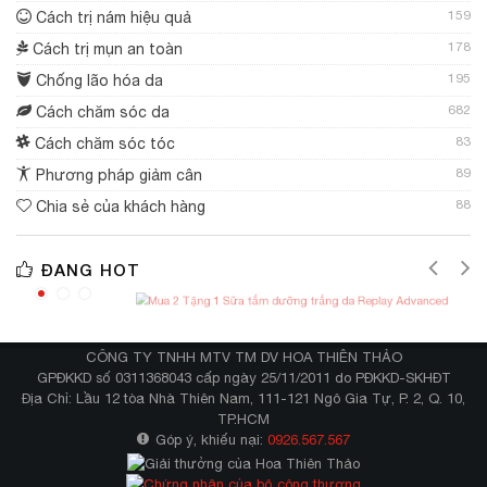
159
Cách trị nám hiệu quả
178
Cách trị mụn an toàn
195
Chống lão hóa da
682
Cách chăm sóc da
83
Cách chăm sóc tóc
89
Phương pháp giảm cân
88
Chia sẻ của khách hàng
ĐANG HOT
CÔNG TY TNHH MTV TM DV HOA THIÊN THẢO
GPĐKKD số 0311368043 cấp ngày 25/11/2011 do PĐKKD-SKHĐT
Địa Chỉ: Lầu 12 tòa Nhà Thiên Nam, 111-121 Ngô Gia Tự, P. 2, Q. 10,
TP.HCM
Góp ý, khiếu nại:
0926.567.567