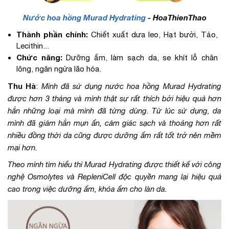
Nước hoa hồng Murad Hydrating
- HoaThienThao
Thành phần chính:
Chiết xuất dưa leo, Hạt bưởi, Tảo,
Lecithin...
Chức năng:
Dưỡng ẩm, làm sạch da, se khít lỗ chân
lông, ngăn ngừa lão hóa.
Thu Hà
:
Mình đã sử dụng nước hoa hồng Murad Hydrating
được hơn 3 tháng và mình thật sự rất thích bởi hiệu quả hơn
hẳn những loại mà mình đã từng dùng. Từ lúc sử dụng, da
mình đã giảm hẳn mụn ẩn, cảm giác sạch và thoáng hơn rất
nhiều đồng thời da cũng được dưỡng ẩm rất tốt trở nên mềm
mại hơn.
Theo mình tìm hiểu thì Murad Hydrating được thiết kế với công
nghệ Osmolytes và RepleniCell độc quyền mang lại hiệu quả
cao trong việc dưỡng ẩm, khóa ẩm cho làn da.