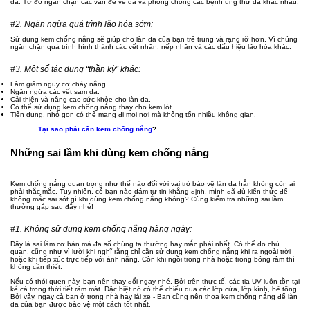
da. Từ đó ngăn chặn các vấn đề về da và phòng chống các bệnh ung thư da khác nhau.
#2. Ngăn ngừa quá trình lão hóa sớm:
Sử dụng kem chống nắng sẽ giúp cho làn da của bạn trẻ trung và rạng rỡ hơn. Vì chúng
ngăn chặn quá trình hình thành các vết nhăn, nếp nhăn và các dấu hiệu lão hóa khác.
#3. Một số tác dụng “thần kỳ” khác:
Làm giảm nguy cơ cháy nắng.
Ngăn ngừa các vết sạm da.
Cải thiện và nâng cao sức khỏe cho làn da.
Có thể sử dụng kem chống nắng thay cho kem lót.
Tiện dụng, nhỏ gọn có thể mang đi mọi nơi mà không tốn nhiều không gian.
Tại sao phải cần kem chống nắng
?
Những sai lầm khi dùng kem chống nắng
Kem chống nắng quan trọng như thế nào đối với vai trò bảo vệ làn da hẳn không còn ai
phải thắc mắc. Tuy nhiên, có bạn nào dám tự tin khẳng định, mình đã đủ kiến thức để
không mắc sai sót gì khi dùng kem chống nắng không? Cùng kiểm tra những sai lầm
thường gặp sau đây nhé!
#1. Không sử dụng kem chống nắng hàng ngày:
Đây là sai lầm cơ bản mà đa số chúng ta thường hay mắc phải nhất. Có thể do chủ
quan, cũng như vì lười khi nghĩ rằng chỉ cần sử dụng kem chống nắng khi ra ngoài trời
hoặc khi tiếp xúc trực tiếp với ánh nắng. Còn khi ngồi trong nhà hoặc trong bóng râm thì
không cần thiết.
Nếu có thói quen này, bạn nên thay đổi ngay nhé. Bởi trên thực tế, các tia UV luôn tồn tại
kể cả trong thời tiết râm mát. Đặc biệt nó có thể chiếu qua các lớp cửa, lớp kính, bê tông.
Bởi vậy, ngay cả bạn ở trong nhà hay lái xe - Bạn cũng nên thoa kem chống nắng để làn
da của bạn được bảo vệ một cách tốt nhất.