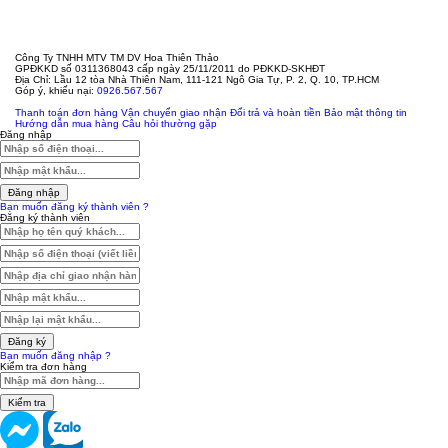
Công Ty TNHH MTV TM DV Hoa Thiên Thảo
GPĐKKD số 0311368043 cấp ngày 25/11/2011 do PĐKKD-SKHĐT
Địa Chỉ: Lầu 12 tòa Nhà Thiên Nam, 111-121 Ngô Gia Tự, P. 2, Q. 10, TP.HCM
Góp ý, khiếu nại:
0926.567.567
Thanh toán đơn hàng
Vận chuyển giao nhận
Đổi trả và hoàn tiền
Bảo mật thông tin
Hướng dẫn mua hàng
Câu hỏi thường gặp
Đăng nhập
Đăng nhập
Bạn muốn đăng ký thành viên ?
Đăng ký thành viên
Đăng ký
Bạn muốn đăng nhập ?
Kiểm tra đơn hàng
Kiểm tra