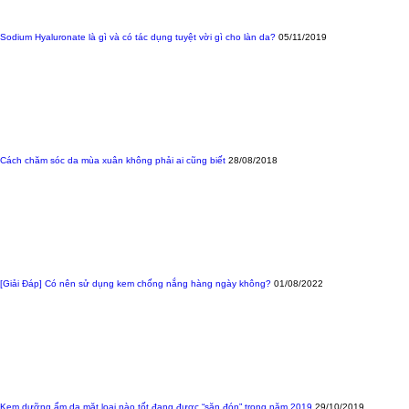
Sodium Hyaluronate là gì và có tác dụng tuyệt vời gì cho làn da?
05/11/2019
Cách chăm sóc da mùa xuân không phải ai cũng biết
28/08/2018
[Giải Đáp] Có nên sử dụng kem chống nắng hàng ngày không?
01/08/2022
Kem dưỡng ẩm da mặt loại nào tốt đang được “săn đón” trong năm 2019
29/10/2019