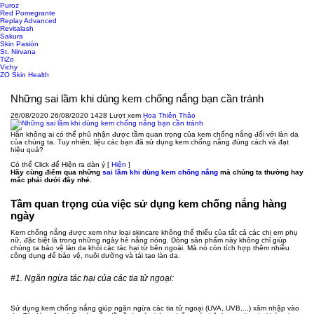
Puroz
Red Pomegrante
Replay Advanced
Revitalash
Sakura
Skin Pasión
St. Nirvana
TiZo
Vichy
ZO Skin Health
Những sai lầm khi dùng kem chống nắng bạn cần tránh
26/08/2020
26/08/2020
1428 Lượt xem
Hoa Thiên Thảo
Hẳn không ai có thể phủ nhận được tầm quan trọng của kem chống nắng đối với làn da
của chúng ta. Tuy nhiên, liệu các bạn đã sử dụng kem chống nắng đúng cách và đạt
hiệu quả?
Có thể Click để Hiện ra dàn ý
[
Hiện
]
Hãy cùng điểm qua những
sai lầm khi dùng kem chống nắng
mà chúng ta thường hay
mắc phải dưới đây nhé.
Tầm quan trọng của việc sử dụng kem chống nắng hàng
ngày
Kem chống nắng được xem như loại skincare không thể thiếu của tất cả các chị em phụ
nữ, đặc biệt là trong những ngày hè nắng nóng. Dòng sản phẩm này không chỉ giúp
chúng ta bảo vệ làn da khỏi các tác hại từ bên ngoài. Mà nó còn tích hợp thêm nhiều
công dụng để bảo vệ, nuôi dưỡng và tái tạo làn da.
#1. Ngăn ngừa tác hại của các tia tử ngoại:
Sử dụng kem chống nắng giúp ngăn ngừa các tia tử ngoại (UVA, UVB,...) xâm nhập vào