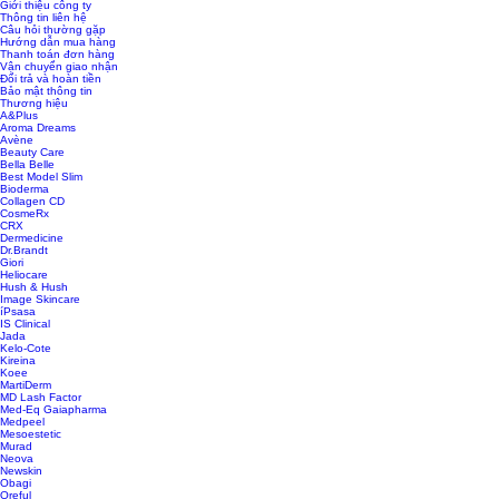
Giới thiệu công ty
Thông tin liên hệ
Câu hỏi thường gặp
Hướng dẫn mua hàng
Thanh toán đơn hàng
Vận chuyển giao nhận
Đổi trả và hoàn tiền
Bảo mật thông tin
Thương hiệu
A&Plus
Aroma Dreams
Avène
Beauty Care
Bella Belle
Best Model Slim
Bioderma
Collagen CD
CosmeRx
CRX
Dermedicine
Dr.Brandt
Giori
Heliocare
Hush & Hush
Image Skincare
íPsasa
IS Clinical
Jada
Kelo-Cote
Kireina
Koee
MartiDerm
MD Lash Factor
Med-Eq Gaiapharma
Medpeel
Mesoestetic
Murad
Neova
Newskin
Obagi
Oreful