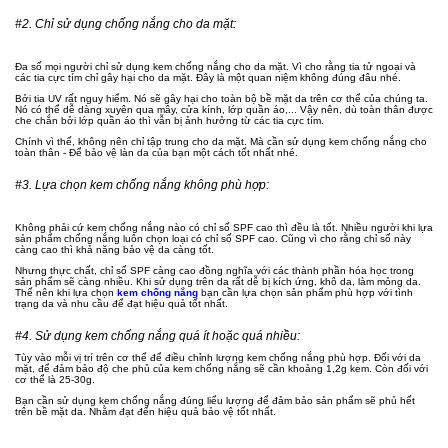
#2. Chỉ sử dụng chống nắng cho da mặt:
Đa số mọi người chỉ sử dụng kem chống nắng cho da mặt. Vì cho rằng tia tử ngoại và
các tia cực tím chỉ gây hại cho da mặt. Đây là một quan niệm không đúng đâu nhé.
Bởi tia UV rất nguy hiểm. Nó sẽ gây hại cho toàn bộ bề mặt da trên cơ thể của chúng ta.
Nó có thể dễ dàng xuyên qua mây, cửa kính, lớp quần áo,... Vậy nên, dù toàn thân được
che chắn bởi lớp quần áo thì vẫn bị ảnh hưởng từ các tia cực tím.
Chính vì thế, không nên chỉ tập trung cho da mặt. Mà cần sử dụng kem chống nắng cho
toàn thân - Để bảo vệ làn da của bạn một cách tốt nhất nhé.
#3. Lựa chọn kem chống nắng không phù hợp:
Không phải cứ kem chống nắng nào có chỉ số SPF cao thì đều là tốt. Nhiều người khi lựa
sản phẩm chống nắng luôn chọn loại có chỉ số SPF cao. Cũng vì cho rằng chỉ số này
càng cao thì khả năng bảo vệ da càng tốt.
Nhưng thực chất, chỉ số SPF càng cao đồng nghĩa với các thành phần hóa học trong
sản phẩm sẽ càng nhiều. Khi sử dụng trên da rất dễ bị kích ứng, khô da, làm mỏng da.
Thế nên khi lựa chọn
kem chống nắng
bạn cần lựa chọn sản phẩm phù hợp với tình
trạng da và nhu cầu để đạt hiệu quả tốt nhất.
#4. Sử dụng kem chống nắng quá ít hoặc quá nhiều:
Tùy vào mỗi vị trí trên cơ thể để điều chỉnh lượng kem chống nắng phù hợp. Đối với da
mặt, để đảm bảo độ che phủ của kem chống nắng sẽ cần khoảng 1,2g kem. Còn đối với
cơ thể là 25-30g.
Bạn cần sử dụng kem chống nắng đúng liểu lượng để đảm bảo sản phẩm sẽ phủ hết
trên bề mặt da. Nhằm đạt đến hiệu quả bảo vệ tốt nhất.