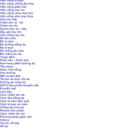
Viên uống trị mụn
Viên uống chống lão hóa
Viên uống giảm cân
Viên uống mọc tóc
Viên uống nhau thai cừu
Viên uống sữa ong chúa
Sữa rửa mặt
Chăm sóc mi - tóc
Chăm sóc tóc
Serum mọc mi - mày
Dầu gội mọc tóc
Viên uống mọc tóc
Bộ liệu trình
Bộ trị nám
Bộ dưỡng trắng da
Bộ trị mụn
Bộ chống lão hóa
Bộ chăm sóc da
Trang điểm
Phấn nền - Phấn phủ
Kem trang điểm dưỡng da
Tẩy trang
Nước hoa hồng
Son dưỡng
Mặt nạ làm đẹp
Tái tạo và phục hồi da
Dưỡng da vùng kín
[HOT] Sản phẩm khuyến mãi
Khuyến mãi
Làm đẹp
Cách chăm sóc da
Cách làm trắng da
Cách trị nám hiệu quả
Cách trị mụn an toàn
Chống lão hóa da
Review Sản phẩm
Cách chăm sóc tóc
Phương pháp giảm cân
Videos
Tin tức nổi bật
Hỗ trợ