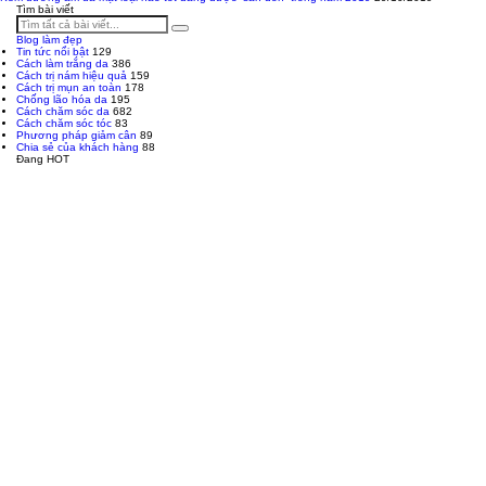
Tìm bài viết
Blog làm đẹp
Tin tức nổi bật
129
Cách làm trắng da
386
Cách trị nám hiệu quả
159
Cách trị mụn an toàn
178
Chống lão hóa da
195
Cách chăm sóc da
682
Cách chăm sóc tóc
83
Phương pháp giảm cân
89
Chia sẻ của khách hàng
88
Đang HOT