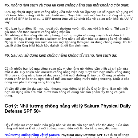
#5. Không làm sạch và thoa lại kem chống nắng sau một khoảng thời gian:
90% người sử dụng kem chống nắng đều mắc phải sai lầm này. Đa số người sử dụng chỉ
bôi kem chống nắng một lần vào buổi sáng. Tuy nhiên, mỗi một loại kem chống nắng sẽ
có chỉ số SPF khác nhau. 1 SPF tương ứng với 10 phút bảo vệ da an toàn khỏi tia UV. Vì
vậy:
Nếu bạn hoạt động liên tục ngoài trời, thường xuyên tiếp xúc với ánh nắng. Thì sau 3-4
giờ bạn nên thoa lại kem chống nắng một lần.
Đối những ai làm công việc văn phòng, thường xuyên sử dụng máy tính và đèn ánh
xanh. Thì sau 5 giờ nên thoa lại kem chống nắng để đảm bảo da được bảo vệ tốt nhất.
Ngoài ra, nếu không làm sạch da sau một khoảng thời gian sử dụng chống nắng. Thì làn
các lỗ chân lông bị bí bách kéo dài sẽ rất dễ làm sinh mụn.
#6. Sau khi sử dụng kem chống nắng không tẩy trang, làm sạch da:
Có rất nhiều bạn bỏ qua công đoạn này vì cho rằng nó không cần thiết và chỉ cần rửa
mặt là đủ. Tuy nhiên các loại kem chống nắng hiện nay được tích hợp nhiều công dụng.
Như vừa chống nắng bảo vệ da, vừa có thể nuôi dưỡng tái tạo da. Chúng có nhiều
thành phần khác nhau nên khó có thể làm sạch bằng nước thông thường. Nhất là các
dòng sản phẩm chống nắng không trôi.
Vì vậy, để giúp làn da sạch sâu, thoáng mát không bị bí tắc lỗ chân lông. Bạn nên kết
hợp sử dụng sữa rửa mặt, nước hoa hồng và dùng các sản phẩm tẩy trang chuyên
dụng.
Gợi ý: Nhũ tương chống nắng vật lý Sakura Physical Daily
Defense SPF 50+
Đây là một lựa chọn hoàn hảo giúp bảo vệ làn da của bạn khỏi các tác động. Của ánh
nắng mặt trời và khói bụi môi trường, mang đến một làn da trắng mịn, đều màu.
Nhũ tương chống nắng vật lý Sakura
Physical Daily Defense SPF 50+
là sự kết hợp