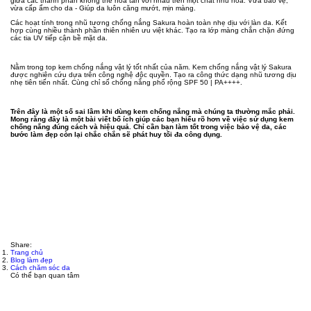
giữa các thành phần không thể hòa tan với nhau trên một chất nhũ hóa. Vừa bảo vệ,
vừa cấp ẩm cho da - Giúp da luôn căng mướt, mịn màng.
Các hoạt tính trong nhũ tương chống nắng Sakura hoàn toàn nhẹ dịu với làn da. Kết
hợp cùng nhiều thành phần thiên nhiên ưu việt khác. Tạo ra lớp màng chắn chặn đứng
các tia UV tiếp cận bề mặt da.
Nằm trong top kem chống nắng vật lý tốt nhất của năm. Kem chống nắng vật lý Sakura
được nghiên cứu dựa trên công nghệ độc quyền. Tạo ra công thức dạng nhũ tương dịu
nhẹ tiên tiến nhất. Cùng chỉ số chống nắng phổ rộng SPF 50 | PA++++.
Trên đây là một số sai lầm khi dùng kem chống nắng mà chúng ta thường mắc phải.
Mong rằng đây là một bài viết bổ ích giúp các bạn hiểu rõ hơn về việc sử dụng kem
chống nắng đúng cách và hiệu quả. Chỉ cần bạn làm tốt trong việc bảo vệ da, các
bước làm đẹp còn lại chắc chắn sẽ phát huy tối đa công dụng.
Share:
Trang chủ
Blog làm đẹp
Cách chăm sóc da
Có thể bạn quan tâm