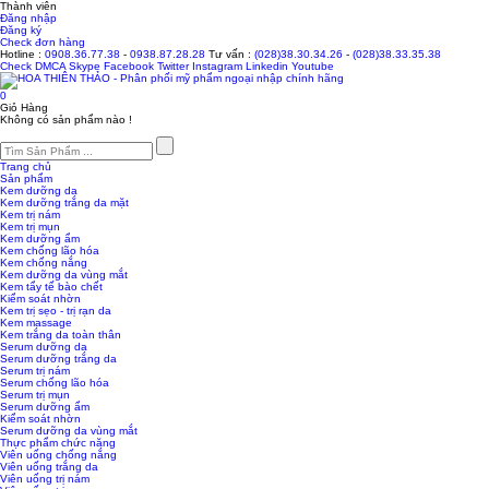
Thành viên
Đăng nhập
Đăng ký
Check đơn hàng
Hotline :
0908.36.77.38
-
0938.87.28.28
Tư vấn :
(028)38.30.34.26
-
(028)38.33.35.38
Check
DMCA
Skype
Facebook
Twitter
Instagram
Linkedin
Youtube
0
Giỏ Hàng
Không có sản phẩm nào !
Trang chủ
Sản phẩm
Kem dưỡng da
Kem dưỡng trắng da mặt
Kem trị nám
Kem trị mụn
Kem dưỡng ẩm
Kem chống lão hóa
Kem chống nắng
Kem dưỡng da vùng mắt
Kem tẩy tế bào chết
Kiểm soát nhờn
Kem trị sẹo - trị rạn da
Kem massage
Kem trắng da toàn thân
Serum dưỡng da
Serum dưỡng trắng da
Serum trị nám
Serum chống lão hóa
Serum trị mụn
Serum dưỡng ẩm
Kiểm soát nhờn
Serum dưỡng da vùng mắt
Thực phẩm chức năng
Viên uống chống nắng
Viên uống trắng da
Viên uống trị nám