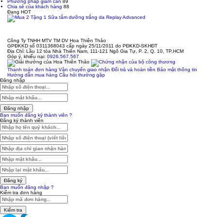
Phương pháp giảm cân
89
Chia sẻ của khách hàng
88
Đang HOT
Công Ty TNHH MTV TM DV Hoa Thiên Thảo
GPĐKKD số 0311368043 cấp ngày 25/11/2011 do PĐKKD-SKHĐT
Địa Chỉ: Lầu 12 tòa Nhà Thiên Nam, 111-121 Ngô Gia Tự, P. 2, Q. 10, TP.HCM
Góp ý, khiếu nại:
0926.567.567
Thanh toán đơn hàng
Vận chuyển giao nhận
Đổi trả và hoàn tiền
Bảo mật thông tin
Hướng dẫn mua hàng
Câu hỏi thường gặp
Đăng nhập
Đăng nhập
Bạn muốn đăng ký thành viên ?
Đăng ký thành viên
Đăng ký
Bạn muốn đăng nhập ?
Kiểm tra đơn hàng
Kiểm tra