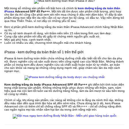
Một trong số những sản phẩm nổi bật hơn cả chính là
kem dưỡng trắng da toàn thân
iPsasa
Advanced SPF 45 Pa+++
. Một khi đã tìm được sản phẩm chất lượng, phù hợp
cho làn da thì cũng cần phải xem xét nên mua chúng ở đâu mới đảm bảo. Vì đây là sản
phẩm dùng trực tiếp lên da nên cần có sự chọn lọc kỹ càng, có đầu tư. Vậy nên đừng bỏ
qua Hoa Thiên Thảo, vì nơi đây có những yếu tố sau:
Đơn vị phân phối kem dưỡng trắng da toàn thân iPsasa Advanced chính hãng Nhật Bản
uy tín.
Có trụ sở kinh doanh rõ ràng, với thâm niên trên 15 năm trong lĩnh vực làm đẹp.
Cung cấp sản phẩm với đầy đủ giấy tờ chứng minh nguồn gốc xuất xứ.
Mức giá phù hợp, cạnh tranh nhất.
Luôn có nhiều ưu đãi, chương trình khuyến mãi cho khách hàng.
iPsasa - kem dưỡng da toàn thân số 1 trên thế giới
iPsasa là kem dưỡng toàn thân chứa những dưỡng chất đặc biệt rất tốt cho làn da phụ
nữ. Được nghiên cứu và sản xuất dược trên công nghệ cao của Nhật Bản. Những thành
phần có trong kem đều được nghiên cứu và chiết xuất hoàn toàn từ tự nhiên, an toàn
cho sức khỏe và mang lại những công dụng mạnh mẽ, giúp chăm sóc làn da một cách
ngoạn mục.
Kem dưỡng trắng da body iPsasa Advanced SPF 45 Pa+++
ghi điểm bởi tính toàn diện
trong chất lượng sản phẩm. Không những khắc phục được những vết thâm, sạm, nám
hiệu quả mà còn làm tốt luôn vai trò dưỡng trắng hồng, làm da ẩm mượt từ sâu bên trong
vô cùng tự nhiên.
Chính vì vậy, khi dùng sản phẩm, các nàng sẽ không còn lo lắng da mình thô ráp, không
đều màu dẫn đến quá trình lão hóa sẽ đến sớm nữa. Chưa dừng lại ở đó, kem iPsasa
Advanced còn có thêm chỉ số chống nắng SPF 45 và PA++++ - chỉ số chống nắng đỉnh
cao ngăn ngừa mọi tác nhân xâm hại làn da trong ánh nắng mặt trời.