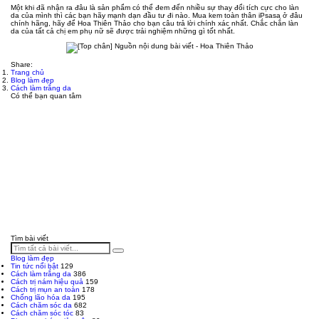
Một khi đã nhận ra đâu là sản phẩm có thể đem đến nhiều sự thay đổi tích cực cho làn
da của mình thì các bạn hãy mạnh dạn đầu tư đi nào. Mua kem toàn thân iPsasa ở đâu
chính hãng, hãy để Hoa Thiên Thảo cho bạn câu trả lời chính xác nhất. Chắc chắn làn
da của tất cả chị em phụ nữ sẽ được trải nghiệm những gì tốt nhất.
Share:
Trang chủ
Blog làm đẹp
Cách làm trắng da
Có thể bạn quan tâm
Tìm bài viết
Blog làm đẹp
Tin tức nổi bật
129
Cách làm trắng da
386
Cách trị nám hiệu quả
159
Cách trị mụn an toàn
178
Chống lão hóa da
195
Cách chăm sóc da
682
Cách chăm sóc tóc
83