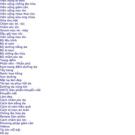
Viên uống trị mụn
Viên uống chống lão hóa
Viên uống giảm cân
Viên uống mọc tóc
Viên uống nhau thai cừu
Viên uống sữa ong chúa
Sữa rửa mặt
Chăm sóc mi - tóc
Chăm sóc tóc
Serum mọc mi - mày
Dầu gội mọc tóc
Viên uống mọc tóc
Bộ liệu trình
Bộ trị nám
Bộ dưỡng trắng da
Bộ trị mụn
Bộ chống lão hóa
Bộ chăm sóc da
Trang điểm
Phấn nền - Phấn phủ
Kem trang điểm dưỡng da
Tẩy trang
Nước hoa hồng
Son dưỡng
Mặt nạ làm đẹp
Tái tạo và phục hồi da
Dưỡng da vùng kín
[HOT] Sản phẩm khuyến mãi
Khuyến mãi
Làm đẹp
Cách chăm sóc da
Cách làm trắng da
Cách trị nám hiệu quả
Cách trị mụn an toàn
Chống lão hóa da
Review Sản phẩm
Cách chăm sóc tóc
Phương pháp giảm cân
Videos
Tin tức nổi bật
Hỗ trợ