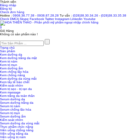
Thành viên
Đăng nhập
Đăng ký
Check đơn hàng
Hotline :
0908.36.77.38
-
0938.87.28.28
Tư vấn :
(028)38.30.34.26
-
(028)38.33.35.38
Check
DMCA
Skype
Facebook
Twitter
Instagram
Linkedin
Youtube
0
Giỏ Hàng
Không có sản phẩm nào !
Trang chủ
Sản phẩm
Kem dưỡng da
Kem dưỡng trắng da mặt
Kem trị nám
Kem trị mụn
Kem dưỡng ẩm
Kem chống lão hóa
Kem chống nắng
Kem dưỡng da vùng mắt
Kem tẩy tế bào chết
Kiểm soát nhờn
Kem trị sẹo - trị rạn da
Kem massage
Kem trắng da toàn thân
Serum dưỡng da
Serum dưỡng trắng da
Serum trị nám
Serum chống lão hóa
Serum trị mụn
Serum dưỡng ẩm
Kiểm soát nhờn
Serum dưỡng da vùng mắt
Thực phẩm chức năng
Viên uống chống nắng
Viên uống trắng da
Viên uống trị nám