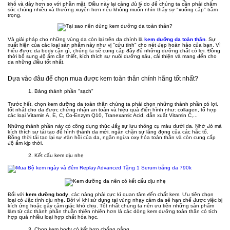
khô và dày hơn so với phần mặt. Điều này lại càng đủ lý do để chúng ta cần phải chăm
sóc chúng nhiều và thường xuyên hơn nếu không muốn nhìn thấy sự "xuống cấp" trầm
trọng.
Và giải pháp cho những vùng da còn lại trên da chính là
kem dưỡng da toàn thân
. Sự
xuất hiện của các loại sản phẩm này như vị "cứu tinh" cho nét đẹp hoàn hảo của bạn. Vì
hiểu được da body cần gì, chúng ta sẽ cung cấp đầy đủ những dưỡng chất có lợi. Đồng
thời bổ sung độ ẩm cần thiết, kích thích sự nuôi dưỡng sâu, cải thiện và mang đến cho
da những điều tốt nhất.
Dựa vào đâu để chọn mua được kem toàn thân chính hãng tốt nhất?
1. Bảng thành phần "sạch"
Trước hết, chọn kem dưỡng da toàn thân chúng ta phải chọn những thành phần có lợi,
tốt nhất cho da được chứng nhận an toàn và hiệu quả điển hình như: collagen, tổ hợp
các loại Vitamin A, E, C, Co-Enzym Q10, Tranexamic Acid, dẫn xuất Vitamin C,...
Những thành phần này có công dụng thúc đẩy sự lưu thông cụ máu dưới da. Nhờ đó mà
kích thích sự tái tạo để hình thành da mới, ngắn chặn sự lắng đọng của các hắc tố.
Đồng thời tái tạo lại sự đàn hồi của da, ngăn ngừa oxy hóa toàn thân và còn cung cấp
độ ẩm kịp thời.
2. Kết cấu kem dịu nhẹ
Đối với
kem dưỡng body
, các nàng phải cực kì quan tâm đến chất kem. Ưu tiên chọn
loại có đặc tính dịu nhẹ. Bởi vì khi sử dụng tại vùng nhạy cảm da sẽ hạn chế được việc bị
kích ứng hoặc gây cảm giác khó chịu. Tốt nhất chúng ta nên ưu tiên những sản phẩm
làm từ các thành phần thuần thiên nhiên hơn là các dòng kem dưỡng toàn thân có tích
hợp quá nhiều loại hợp chất hóa học.
3. Chọn kem body có kết hợp chống nắng