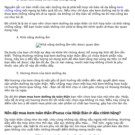
Nguyên tắc cơ bản nhất của việc dưỡng da là phải kết hợp với bảo vệ da bằng
kem
chống nắng
mới mang lại hiệu quả tối ưu. Nếu như chỉ dựa vào kem dưỡng mà lơ là việc
thoa kem chống nắng khi đi ra ngoài, da không có lớp bảo vệ chống tia thì mọi công lao
coi như bỏ đi.
Đó chính là lý do vì sao nên chọn kem dưỡng da toàn thân có tích hợp luôn cả khả năng
chống nắng - Để bạn hoàn toàn không còn phải lo lắng khi mình quên đi thao tác quan
trọng này.
4. Khả năng dưỡng ẩm
Da body của bạn chỉ thật sự đẹp và khỏe khi chúng được bổ sung kịp thời độ ẩm cần
thiết. Thông thường những loại kem dưỡng toàn thân đều có chứa thành phần này.
Song, hãy lưu ý đến liều lượng sử dụng kem để đảo bảm rằng mọi vùng da trên cơ thể
bạn đều sẽ được cấp ẩm tối đa. Da có mịn màng, mướt mát hay không chính là phụ
thuộc vào yếu tố này rất nhiều đấy.
5. Hương thơm của kem dưỡng da
Mùi hương của kem cũng là một yếu tố ảnh hưởng rất nhiều đến việc quyết định mua
sản phẩm dưỡng da toàn thân. Nếu chẳng may chọn một loại mùi kem không hợp hoặc
có hương thơm quá nồng, hắc - Bạn sẽ rất khó chịu vì cảm giác chúng cứ thoang thoảng
trên da cả ngày.
Do đó khi
chọn mua kem dưỡng da toàn thân
bạn nên chọn loại nào mùi nhẹ dịu. Hoặc
nếu dễ dị ứng với hương thơm thì tốt nhất nên chọn loại không có mùi. Điều này cũng là
điểm cần lưu ý để tránh mua phải các sản phẩm có chất tạo hương, gây hại cho làn da.
Nên đặt mua kem toàn thân iPsasa của Nhật Bản ở đâu chính hãng?
Da toàn thân cũng như da mặt, chịu cùng những tác động xấu ngoài môi trường, thường
dẫn đến lão hóa sớm như thô ráp, sần sùi, không đều màu,... Thế nên, ngày nay rất
nhiều người, đặc biệt là chị em phụ nữ đã lập tức tìm mua những sản phẩm kéo dài thời
gian không cho xuất hiện những khuyết điểm không mong muốn này.