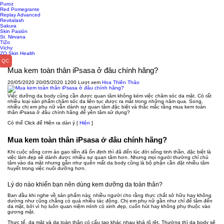
Puroz
Red Pomegrante
Replay Advanced
Revitalash
Sakura
Skin Pasión
St. Nirvana
TiZo
Vichy
ZO Skin Health
Mua kem toàn thân iPsasa ở đâu chính hãng?
20/05/2020
20/05/2020
1200 Lượt xem
Hoa Thiên Thảo
Việc dưỡng da body cũng cần được quan tâm không kém việc chăm sóc da mặt. Có rất
nhiều loại sản phẩm chăm sóc da liên tục được ra mắt trong những năm qua. Song,
nhiều chị em phụ nữ vẫn dành sự quan tâm đặc biệt và thắc mắc rằng mua kem toàn
thân iPsasa ở đâu chính hãng để yên tâm sử dụng?
Có thể Click để Hiện ra dàn ý
[
Hiện
]
Mua kem toàn thân iPsasa ở đâu chính hãng?
Khi cuộc sống cơm áo gạo tiền đã ổn định thì đã đến lúc đời sống tinh thần, đặc biệt là
việc làm đẹp sẽ dành được nhiều sự quan tâm hơn. Nhưng mọi người thường chỉ chú
tâm vào da mặt nhưng gần như quên mất da body cũng là bộ phận cần đặt nhiều tâm
huyết trong việc nuôi dưỡng hơn.
Lý do nào khiến bạn nên dùng kem dưỡng da toàn thân?
Ban đầu khi nghe về sản phẩm này, nhiều người cho rằng thực chất sở hữu hay không
dường như cũng chẳng có quá nhiều tác động. Chị em phụ nữ gần như chỉ để tâm đến
da mặt, bởi vì họ luôn quan niệm mình có xinh đẹp, cuốn hút hay không phụ thuộc vào
gương mặt.
Thực tế, da mặt và da toàn thân có cấu tạo khác nhau khá rõ rệt. Thường thì da body sẽ