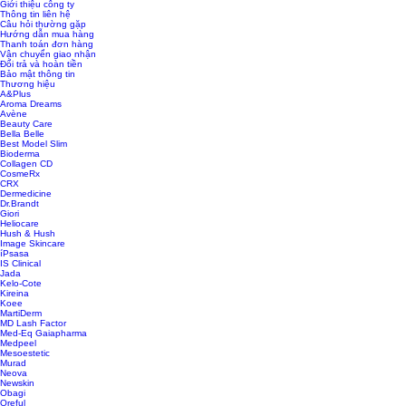
Giới thiệu công ty
Thông tin liên hệ
Câu hỏi thường gặp
Hướng dẫn mua hàng
Thanh toán đơn hàng
Vận chuyển giao nhận
Đổi trả và hoàn tiền
Bảo mật thông tin
Thương hiệu
A&Plus
Aroma Dreams
Avène
Beauty Care
Bella Belle
Best Model Slim
Bioderma
Collagen CD
CosmeRx
CRX
Dermedicine
Dr.Brandt
Giori
Heliocare
Hush & Hush
Image Skincare
íPsasa
IS Clinical
Jada
Kelo-Cote
Kireina
Koee
MartiDerm
MD Lash Factor
Med-Eq Gaiapharma
Medpeel
Mesoestetic
Murad
Neova
Newskin
Obagi
Oreful