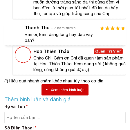
muốn dưỡng trắng sáng da thì dùng đêm vì
da của mình đã được bảo vệ một cách tối đa. Đặc biệt
ban đêm là thời gian tốt nhất để làn da hấp
những vùng da nhăn, lão hóa đều được khắc phục hiệu
thu, tái tạo và giúp trắng sáng nha Chị
quả để mang đến làn da tươi trẻ và mịn màng nhất có
thể.
Thanh Thu
-
7 năm trước
Sử dụng sản phẩm còn mang đến nhiều công dụng
Ban oi, kem dang long hay dac vay
ban?
hoàn hảo cho làn da như:
Nhanh chóng đẩy lùi sự hình thành của các hắc tố
Hoa Thiên Thảo
Quản Trị Viên
melanin và ngăn ngừa tình trạng da bị thâm nám,
Chào Chị. Cám ơn Chị đã quan tâm sản phẩm
sạm một cách thông minh và hiệu quả.
tại Hoa Thiên Thảo. Kem dạng sệt ( không quá
lỏng, cũng không quá đặc ạ)
Kem dưỡng trắng body iPsasa Nhật Bản sẽ chăm
sóc và nuôi dưỡng để làn da trở nên trắng sáng mịn
(*) Hiệu quả nhanh chậm khác nhau tùy theo cơ địa
màng như làn da em bé.
Đảm bảo duy trì độ ẩm cho làn da một cách tự
Xem thêm bình luận
nhiên từ đó làn da trở nên mềm mại hơn.
Thêm bình luận và đánh giá
Đồng thời với nhiều dưỡng chất thiên nhiên quý
Họ và Tên
*
hiếm có trong sản phẩm còn đảm bảo trẻ hóa và
ngăn ngừa lão hóa da.
Với chỉ số SPF 45 PA+++ giúp bảo vệ và chống
nắng toàn diện cho làn da.
Số Điện Thoại
*