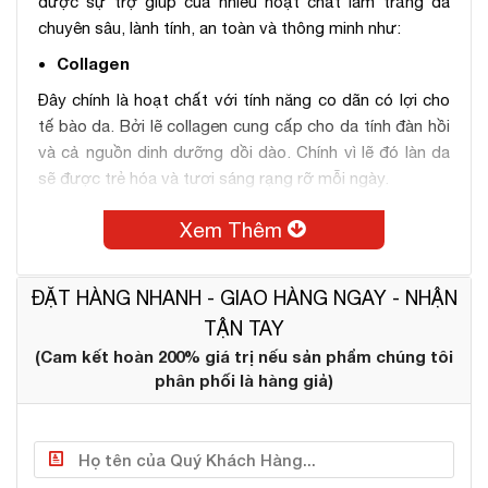
được sự trợ giúp của nhiều hoạt chất làm trắng da
chuyên sâu, lành tính, an toàn và thông minh như:
Collagen
Đây chính là hoạt chất với tính năng co dãn có lợi cho
tế bào da. Bởi lẽ collagen cung cấp cho da tính đàn hồi
và cả nguồn dinh dưỡng dồi dào. Chính vì lẽ đó làn da
sẽ được trẻ hóa và tươi sáng rạng rỡ mỗi ngày.
Vitamin E
Xem Thêm
Đóng vai trò hữu ích trong việc phòng ngừa oxy hóa
cho các tế bào da, đồng thời cũng có cùng nhiệm vụ
ĐẶT HÀNG NHANH - GIAO HÀNG NGAY - NHẬN
làm chậm tình trạng lão hóa da hiệu quả.
TẬN TAY
Vitamin C
(Cam kết hoàn 200% giá trị nếu sản phẩm chúng tôi
Thành phần dưỡng chất này đóng vai trò hạn chế sự
phân phối là hàng giả)
sản sinh của các sắc tố melanin để phòng ngừa sự tích
tụ các hắc sắc tố bất lợi cho da.
Ngoài ra nó còn có nhiệm vụ phân giải các hắc tố và