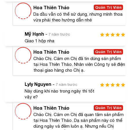
Hoa Thiên Thảo
Quản Trị Viên
Da dầu vẫn có thể sử dụng, nhưng mình thoa
vừa phải theo hướng dẫn nhé
Mỹ Hạnh
-
7 năm trước
Giao 1 hộp nha
Hoa Thiên Thảo
Quản Trị Viên
Chào Chị. Cám ơn Chị đã tin dùng sản phẩm
tại Hoa Thiên Thảo. Nhân viên Công ty sẽ điện
thoại giao hàng cho Chị ạ.
Lyly Nguyen
-
7 năm trước
Này dùng khi nào trong ngày thì tốt
vậy e?
Hoa Thiên Thảo
Quản Trị Viên
#Công dụng
Chào Chị. Cám ơn Chị đã quan tâm sản phẩm
Chỉ trong thời gian ngắn sử dụng kem dưỡng trắng da
tại Hoa Thiên Thảo. Dạ sản phẩm này có thể
dùng ngày và đêm luôn ạ. Nhưng nếu Chị
toàn thân iPsasa Nhật thì bạn đã có thể tự hào vì làn