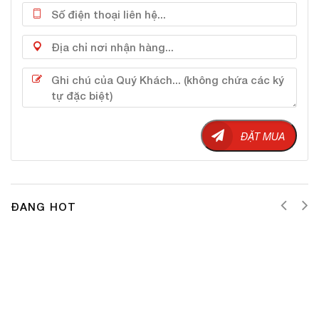
làm mờ những vết tàn nhàng, vết nám có sẵn. Làn da
của bạn cũng sẽ được tái sinh collagen từ đó duy trì độ
ẩm tối đa cho bề mặt da.
ĐẶT MUA
ĐANG HOT