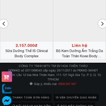
#Hướng dẫn cách sử dụng
Bước 1: Làm sạch cơ thể trước khi dùng sản phẩm.
Lau khô toàn thân bằng khăn tắm mềm.
Bước 2: Tiến hành thoa một lớp kem dưỡng da
body iPsasa lên vùng da toàn thân từ cổ trở xuống
gót chân.
Bước 3: Chà xát nhẹ nhàng giúp các dưỡng chất
2.157.000đ
Liên hệ
thẩm thấu vào da sâu hơn, nhanh hơn và tốt hơn.
Sữa Dưỡng Thể IS Clinical
Bộ Kem Dưỡng Ẩm Trắng Da
Body Complex
Toàn Thân Koee Body
Moisturizer
CÔNG TY TNHH MTV TM DV HOA THIÊN THẢO
GPĐKKD số 0311368043 cấp ngày 25/11/2011 do PĐKKD-SKHĐT
Địa Chỉ: Lầu 12 tòa Nhà Thiên Nam, 111-121 Ngô Gia Tự, P. 2, Q. 10,
TP.HCM
Góp ý, khiếu nại:
0926.567.567
THANH TOÁN ĐƠN HÀNG
VẬN CHUYỂN GIAO NHẬN
ĐỔI TRẢ VÀ HOÀN TIỀN
BẢO MẬT THÔNG TIN