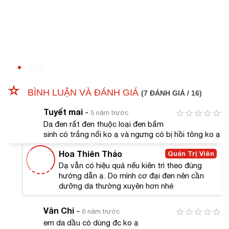
Grape Seed Oil
Dưỡng chất có trong kem dưỡng da iPsasa Advanced
SPF 45 PA+++ của Nhật Bản giúp chống lại tình trạng
lão hóa da và còn giúp ngăn ngừa sự tác động của tia
UV. Chính vì lẽ ấy làn da của các cô nàng được bảo vệ
triệt để, không còn lo lắng về việc nám sạm nữa.
BÌNH LUẬN VÀ ĐÁNH GIÁ
(7 ĐÁNH GIÁ / 16)
Royal Jelly
Tuyết mai
-
Đây chính là thành phần có chứa vitamin, axit amin
5 năm trước
Da đen rất đen thuộc loại đen bẩm
nhằm dưỡng ẩm và phòng ngừa lão hóa da hiệu quả.
sinh có trắng nổi ko ạ và ngưng có bị hồi tông ko ạ
Co-Enzyme Q10
Hoa Thiên Thảo
Quản Trị Viên
Sự trợ giúp của thần dược này đóng vai trò cực kỳ
Dạ vẫn có hiệu quả nếu kiên trì theo đúng
quan trọng trong việc chống oxy hóa và hỗ trợ chống
hướng dẫn ạ. Do mình cơ đại đen nên cần
các gốc tự do. Khi kết hợp cùng với những chất chống
dưỡng da thường xuyên hơn nhé
oxy hóa da khác như vitamin E, vitamin C,... giúp mang
lại cho các cô nàng làn da trắng hồng tươi trẻ.
Vân Chi
-
6 năm trước
em da dầu có dùng đc ko ạ