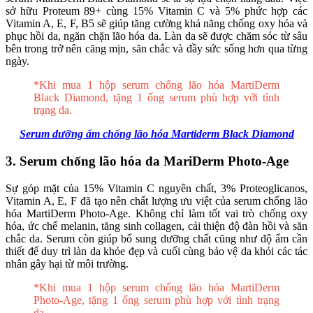
sở hữu Proteum 89+ cùng 15% Vitamin C và 5% phức hợp các
Vitamin A, E, F, B5 sẽ giúp tăng cường khả năng chống oxy hóa và
phục hồi da, ngăn chặn lão hóa da. Làn da sẽ được chăm sóc từ sâu
bên trong trở nên căng mịn, săn chắc và đầy sức sống hơn qua từng
ngày.
*Khi mua 1 hộp serum chống lão hóa MartiDerm
Black Diamond, tặng 1 ống serum phù hợp với tình
trạng da.
Serum dưỡng ẩm chống lão hóa Martiderm Black Diamond
3. Serum chống lão hóa da MariDerm Photo-Age
Sự góp mặt của 15% Vitamin C nguyên chất, 3% Proteoglicanos,
Vitamin A, E, F đã tạo nên chất lượng ưu việt của serum chống lão
hóa MartiDerm Photo-Age. Không chỉ làm tốt vai trò chống oxy
hóa, ức chế melanin, tăng sinh collagen, cải thiện độ đàn hồi và săn
chắc da. Serum còn giúp bổ sung dưỡng chất cũng như độ ẩm cần
thiết để duy trì làn da khỏe đẹp và cuối cùng bảo vệ da khỏi các tác
nhân gây hại từ môi trường.
*Khi mua 1 hộp serum chống lão hóa MartiDerm
Photo-Age, tặng 1 ống serum phù hợp với tình trạng
da.