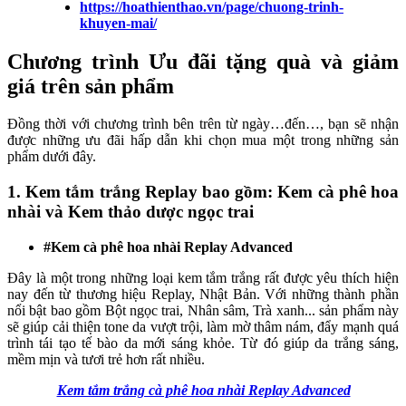
https://hoathienthao.vn/page/chuong-trinh-
khuyen-mai/
Chương trình Ưu đãi tặng quà và giảm
giá trên sản phẩm
Đồng thời với chương trình bên trên từ ngày…đến…, bạn sẽ nhận
được những ưu đãi hấp dẫn khi chọn mua một trong những sản
phẩm dưới đây.
1. Kem tắm trắng Replay bao gồm: Kem cà phê hoa
nhài và Kem thảo dược ngọc trai
#Kem cà phê hoa nhài Replay Advanced
Đây là một trong những loại kem tắm trắng rất được yêu thích hiện
nay đến từ thương hiệu Replay, Nhật Bản. Với những thành phần
nổi bật bao gồm Bột ngọc trai, Nhân sâm, Trà xanh... sản phẩm này
sẽ giúp cải thiện tone da vượt trội, làm mờ thâm nám, đẩy mạnh quá
trình tái tạo tế bào da mới sáng khỏe. Từ đó giúp da trắng sáng,
mềm mịn và tươi trẻ hơn rất nhiều.
Kem tắm trắng cà phê hoa nhài Replay Advanced