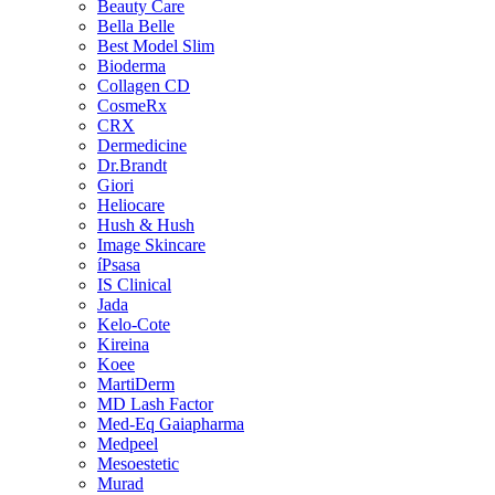
Beauty Care
Bella Belle
Best Model Slim
Bioderma
Collagen CD
CosmeRx
CRX
Dermedicine
Dr.Brandt
Giori
Heliocare
Hush & Hush
Image Skincare
íPsasa
IS Clinical
Jada
Kelo-Cote
Kireina
Koee
MartiDerm
MD Lash Factor
Med-Eq Gaiapharma
Medpeel
Mesoestetic
Murad