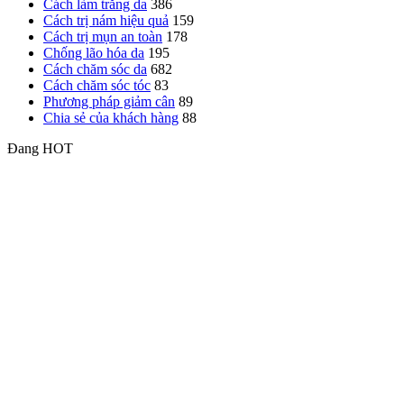
Cách làm trắng da
386
Cách trị nám hiệu quả
159
Cách trị mụn an toàn
178
Chống lão hóa da
195
Cách chăm sóc da
682
Cách chăm sóc tóc
83
Phương pháp giảm cân
89
Chia sẻ của khách hàng
88
Đang HOT