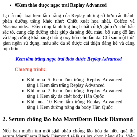
#Kem thảo dược ngọc trai Replay Advanced
Lại là một loại kem tắm trắng của Replay nhưng sở hữu các thành
phần dưỡng trắng khác như: Chiết xuất hoa nhài, Coffee và
Niacinamide... Đây cũng là những hoạt chất có lợi giúp ức chế hắc
sắc tố, cung cấp dưỡng chất giúp da sáng đều màu, bổ sung độ ẩm
và tăng cường khả năng chống oxy hóa cho làn da. Chỉ sau một thời
gian ngắn sử dụng, màu sắc da sẽ được cải thiện đáng kể và căng
mịn hơn.
Kem tắm trắng ngọc trai thảo dược Replay Advanced
Chương trình:
Khi mua 5 Kem tắm trắng Replay Advanced
tặng 1 Kem tắm trắng Replay Advanced
Khi mua 7 Kem tắm trắng Replay Advanced
tặng 1 Kem tẩy da chết body Hàn Quốc
Khi mua 10 Kem tắm trắng Replay Advanced
tặng 1 Kem dưỡng trắng da body Hàn Quốc
2. Serum chống lão hóa MartiDerm Black Diamond
Nếu bạn muốn tìm một giải pháp chống lão hóa da hiệu quả thì
serum MartiDerm Black Diamond sẽ là sự lựa chọn hàng đầu. Việc