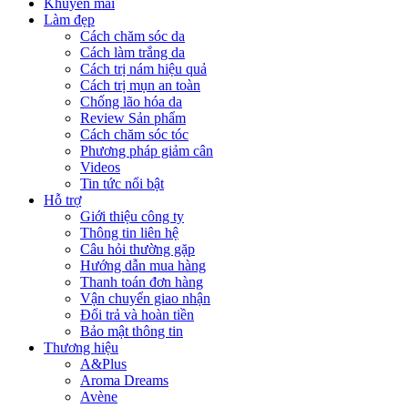
Khuyến mãi
Làm đẹp
Cách chăm sóc da
Cách làm trắng da
Cách trị nám hiệu quả
Cách trị mụn an toàn
Chống lão hóa da
Review Sản phẩm
Cách chăm sóc tóc
Phương pháp giảm cân
Videos
Tin tức nổi bật
Hỗ trợ
Giới thiệu công ty
Thông tin liên hệ
Câu hỏi thường gặp
Hướng dẫn mua hàng
Thanh toán đơn hàng
Vận chuyển giao nhận
Đổi trả và hoàn tiền
Bảo mật thông tin
Thương hiệu
A&Plus
Aroma Dreams
Avène