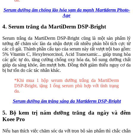
Serum dưỡng ẩm chống lão hóa sạm da mạnh Martiderm Photo-
Age
4. Serum trắng da MartiDerm DSP-Bright
Serum trắng da MartiDerm DSP-Bright cũng là một sản phẩm lý
tưởng để chăm sóc làn da nhận được rất nhiều phản hồi tích cực từ
các cô gái. Thành phần cấu tạo của serum này rất vượt trội bao gồm:
5% Vitamin C, Hexylresorcinol, Acid Tranexamic... giúp trung hòa
các gốc tự do, tăng cường chống oxy hóa da, bổ sung dưỡng chất
giúp da sáng khỏe, ẩm mượt hơn. Đồng thời giảm thiểu nguy cơ da
bị hư tổn do các tác nhân khác.
*Khi mua 1 hộp serum dưỡng trắng da MartiDerm
DSP-Bright, tặng 1 ống serum phù hợp với tình trạng
da.
Serum dưỡng ẩm trắng sáng da Martiderm DSP-Bright
5. Bộ kem trị nám dưỡng trắng da ngày và đêm
Koee Pro
Nếu bạn thích việc chăm sóc da với trọn bộ sản phẩm thì chắc chắn