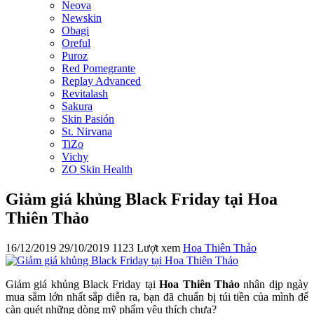
Neova
Newskin
Obagi
Oreful
Puroz
Red Pomegrante
Replay Advanced
Revitalash
Sakura
Skin Pasión
St. Nirvana
TiZo
Vichy
ZO Skin Health
Giảm giá khủng Black Friday tại Hoa
Thiên Thảo
16/12/2019
29/10/2019
1123 Lượt xem
Hoa Thiên Thảo
Giảm giá khủng Black Friday tại
Hoa Thiên Thảo
nhân dịp ngày
mua sắm lớn nhất sắp diễn ra, bạn đã chuẩn bị túi tiền của mình để
càn quét những dòng mỹ phẩm yêu thích chưa?