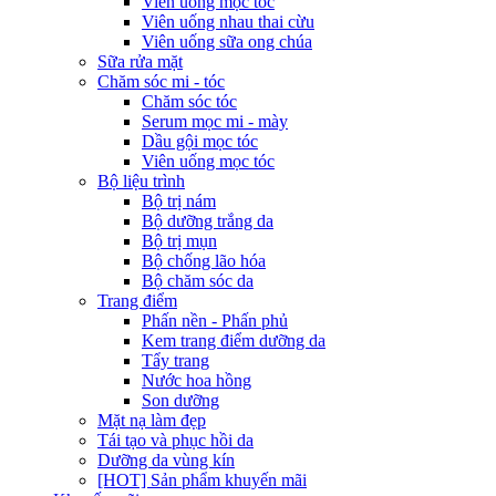
Viên uống mọc tóc
Viên uống nhau thai cừu
Viên uống sữa ong chúa
Sữa rửa mặt
Chăm sóc mi - tóc
Chăm sóc tóc
Serum mọc mi - mày
Dầu gội mọc tóc
Viên uống mọc tóc
Bộ liệu trình
Bộ trị nám
Bộ dưỡng trắng da
Bộ trị mụn
Bộ chống lão hóa
Bộ chăm sóc da
Trang điểm
Phấn nền - Phấn phủ
Kem trang điểm dưỡng da
Tẩy trang
Nước hoa hồng
Son dưỡng
Mặt nạ làm đẹp
Tái tạo và phục hồi da
Dưỡng da vùng kín
[HOT] Sản phẩm khuyến mãi