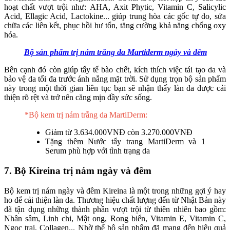
hoạt chất vượt trội như: AHA, Axit Phytic, Vitamin C, Salicylic
Acid, Ellagic Acid, Lactokine... giúp trung hòa các gốc tự do, sửa
chữa các liên kết, phục hồi hư tổn, tăng cường khả năng chống oxy
hóa.
Bộ sản phẩm trị nám trắng da Martiderm ngày và đêm
Bên cạnh đó còn giúp tẩy tế bào chết, kích thích việc tái tạo da và
bảo vệ da tối đa trước ánh nắng mặt trời. Sử dụng trọn bộ sản phẩm
này trong một thời gian liên tục bạn sẽ nhận thấy làn da được cải
thiện rõ rệt và trở nên căng mịn đầy sức sống.
*Bộ kem trị nám trắng da MartiDerm:
Giảm từ 3.634.000VNĐ còn 3.270.000VNĐ
Tặng thêm Nước tẩy trang MartiDerm và 1
Serum phù hợp với tình trạng da
7. Bộ Kireina trị nám ngày và đêm
Bộ kem trị nám ngày và đêm Kireina là một trong những gợi ý hay
ho để cải thiện làn da. Thương hiệu chất lượng đến từ Nhật Bản này
đã tận dụng những thành phần vượt trội từ thiên nhiên bao gồm:
Nhân sâm, Linh chi, Mật ong, Rong biển, Vitamin E, Vitamin C,
Ngọc trai, Collagen... Nhờ thế bộ sản phẩm đã mang đến hiệu quả