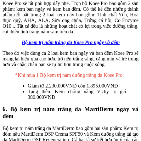
Koee Pro sẽ rất phù hợp đấy nhé. Trọn bộ Koee Pro bao gồm 2 sản
phẩm: kem ban ngày và kem ban đêm. Có thể kể đến những thành
phần nổi bật trong 2 loại kem này bao gồm: Tinh chất Yến, Hoa
thục quỳ, AHA, ALA, Sữa ong chúa, Trứng cá hồi, Co-Enzyme
Q10... Tất cả đều là những hoạt chất có lợi trong việc dưỡng trắng,
cải thiện tình trạng nám sạm trên da.
Bộ kem trị nám trắng da Koee Pro ngày và đêm
Theo đó việc dùng cả 2 loại kem ban ngày và ban đêm Koee Pro sẽ
mang lại hiệu quả cao hơn, trở nên trắng sáng, căng mịn và trẻ trung
hơn và chắc chắn bạn sẽ tự tin hơn trong cuộc sống.
*Khi mua 1 Bộ kem trị nám dưỡng trắng da Koee Pro:
Giảm từ 2.230.000VNĐ còn 1.895.000VNĐ
Tặng thêm Kem chống nắng Vichy trị giá
380.000VNĐ
6. Bộ kem trị nám trắng da MartiDerm ngày và
đêm
Bộ kem trị nám trắng da MartiDerm bao gồm hai sản phẩm: Kem trị
đốm nâu MartiDerm DSP Crema SPF50 và Kem dưỡng trắng tái tạo
da MartiDerm DSP Regeneration. Cả hai là sự kết hợp ăn ý của các