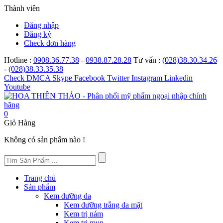
Thành viên
Đăng nhập
Đăng ký
Check đơn hàng
Hotline :
0908.36.77.38
-
0938.87.28.28
Tư vấn :
(028)38.30.34.26
-
(028)38.33.35.38
Check
DMCA
Skype
Facebook
Twitter
Instagram
Linkedin
Youtube
0
Giỏ Hàng
Không có sản phẩm nào !
Trang chủ
Sản phẩm
Kem dưỡng da
Kem dưỡng trắng da mặt
Kem trị nám
Kem trị mụn