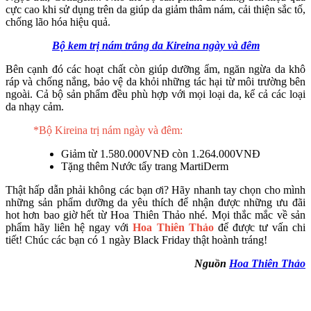
cực cao khi sử dụng trên da giúp da giảm thâm nám, cải thiện sắc tố,
chống lão hóa hiệu quả.
Bộ kem trị nám trắng da Kireina ngày và đêm
Bên cạnh đó các hoạt chất còn giúp dưỡng ẩm, ngăn ngừa da khô
ráp và chống nắng, bảo vệ da khỏi những tác hại từ môi trường bên
ngoài. Cả bộ sản phẩm đều phù hợp với mọi loại da, kể cả các loại
da nhạy cảm.
*Bộ Kireina trị nám ngày và đêm:
Giảm từ 1.580.000VNĐ còn 1.264.000VNĐ
Tặng thêm Nước tẩy trang MartiDerm
Thật hấp dẫn phải không các bạn ơi? Hãy nhanh tay chọn cho mình
những sản phẩm dưỡng da yêu thích để nhận được những ưu đãi
hot hơn bao giờ hết từ Hoa Thiên Thảo nhé. Mọi thắc mắc về sản
phẩm hãy liên hệ ngay với
Hoa Thiên Thảo
để được tư vấn chi
tiết! Chúc các bạn có 1 ngày Black Friday thật hoành tráng!
Nguồn
Hoa Thiên Thảo