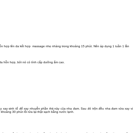
hỗn hợp lên da kết hợp massage nhẹ nhàng trong khoảng 15 phút. Nên áp dụng 1 tuần 1 lần
da hỗn hợp, bởi nó có tính cấp dưỡng ẩm cao.
máy xay sinh tố để xay nhuyễn phần thịt này của nha đam. Sau đó trộn đều nha đam vừa xay v
hoảng 30 phút rồi rửa lại thật sạch bằng nước lạnh.