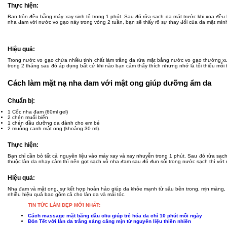
Thực hiện:
Bạn trộn đều bằng máy xay sinh tố trong 1 phút. Sau đó rửa sạch da mặt trước khi xoa đều 
nha đam với nước vo gạo này trong vòng 2 tuần, bạn sẽ thấy rõ sự thay đổi của da mặt mìn
Hiệu quả:
Trong nước vo gạo chứa nhiều tinh chất làm trắng da rửa mặt bằng nước vo gạo thường xu
trong 2 tháng sau đó áp dụng bất cứ khi nào bạn cảm thấy thích nhưng nhớ là tối thiểu mỗi 
Cách làm mặt nạ nha đam với mật ong giúp dưỡng ẩm da
Chuẩn bị:
1 Cốc nha đam (60ml gel)
2 chén muối biển
1 chén dầu dưỡng da dành cho em bé
2 muỗng canh mật ong (khoảng 30 ml).
Thực hiện:
Bạn chỉ cần bỏ tất cả nguyên liệu vào máy xay và xay nhuyễn trong 1 phút. Sau đó rửa sạch
thuộc làn da nhạy cảm thì nên gọt sạch vỏ nha đam sau đó đun sôi trong nước sạch thì vớt r
Hiệu quả:
Nha đam và mật ong, sự kết hợp hoàn hảo giúp da khỏe mạnh từ sâu bên trong, mịn màng, 
nhiều hiệu quả bao gồm cả cho làn da và mái tóc.
TIN TỨC LÀM ĐẸP MỚI NHẤT:
Cách massage mặt bằng dầu oliu giúp trẻ hóa da chỉ 10 phút mỗi ngày
Đón Tết với làn da trắng sáng căng mịn từ nguyên liệu thiên nhiên