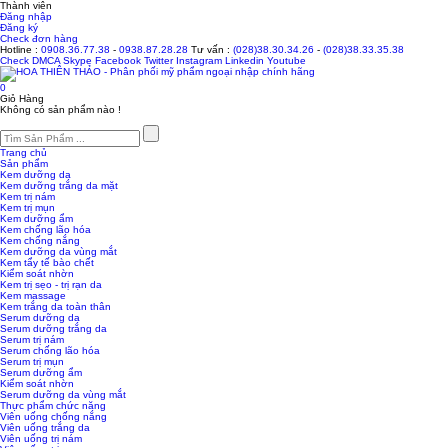
Thành viên
Đăng nhập
Đăng ký
Check đơn hàng
Hotline :
0908.36.77.38
-
0938.87.28.28
Tư vấn :
(028)38.30.34.26
-
(028)38.33.35.38
Check
DMCA
Skype
Facebook
Twitter
Instagram
Linkedin
Youtube
0
Giỏ Hàng
Không có sản phẩm nào !
Trang chủ
Sản phẩm
Kem dưỡng da
Kem dưỡng trắng da mặt
Kem trị nám
Kem trị mụn
Kem dưỡng ẩm
Kem chống lão hóa
Kem chống nắng
Kem dưỡng da vùng mắt
Kem tẩy tế bào chết
Kiểm soát nhờn
Kem trị sẹo - trị rạn da
Kem massage
Kem trắng da toàn thân
Serum dưỡng da
Serum dưỡng trắng da
Serum trị nám
Serum chống lão hóa
Serum trị mụn
Serum dưỡng ẩm
Kiểm soát nhờn
Serum dưỡng da vùng mắt
Thực phẩm chức năng
Viên uống chống nắng
Viên uống trắng da
Viên uống trị nám