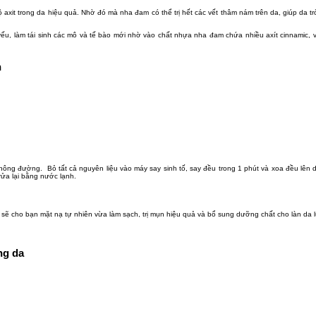
axit trong da hiệu quả. Nhờ đó mà nha đam có thể trị hết các vết thâm nám trên da, giúp da t
u, làm tái sinh các mô và tế bào mới nhờ vào chất nhựa nha đam chứa nhiều axít cinnamic, v
n
không đường. Bỏ tất cả nguyên liệu vào máy say sinh tố, say đều trong 1 phút và xoa đều lên
ửa lại bằng nước lạnh.
sẽ cho bạn mặt nạ tự nhiên vừa làm sạch, trị mụn hiệu quả và bổ sung dưỡng chất cho làn da 
ng da