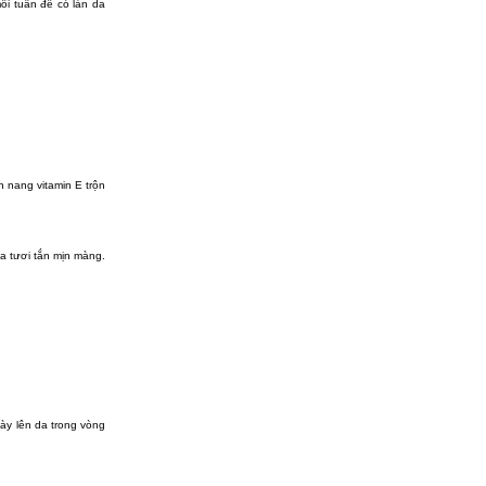
ỗi tuần để có làn da
 nang vitamin E trộn
da tươi tắn mịn màng.
ày lên da trong vòng