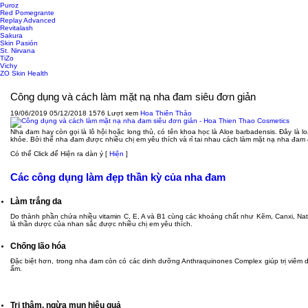
Puroz
Red Pomegrante
Replay Advanced
Revitalash
Sakura
Skin Pasión
St. Nirvana
TiZo
Vichy
ZO Skin Health
Công dụng và cách làm mặt nạ nha đam siêu đơn giản
19/06/2019
05/12/2018
1576 Lượt xem
Hoa Thiên Thảo
Nha đam hay còn gọi là lô hội hoặc long thủ, có tên khoa học là Aloe barbadensis. Đây là
khỏe. Bởi thế nha đam được nhiều chị em yêu thích và rỉ tai nhau cách làm mặt nạ nha đam 
Có thể Click để Hiện ra dàn ý
[
Hiện
]
Các công dụng làm đẹp thần kỳ của nha đam
Làm trắng da
Do thành phần chứa nhiều vitamin C, E, A và B1 cùng các khoáng chất như Kẽm, Canxi, Nat
là thần dược của nhan sắc được nhiều chị em yêu thích.
Chống lão hóa
Đặc biệt hơn, trong nha đam còn có các dinh dưỡng Anthraquinones Complex giúp trị viêm d
ẩm.
Trị thâm, ngừa mụn hiệu quả