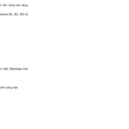
rở nên căng mịn sáng
itamin B1, B2, B6 và
 da mặt. Massage nhẹ
luôn căng mịn.