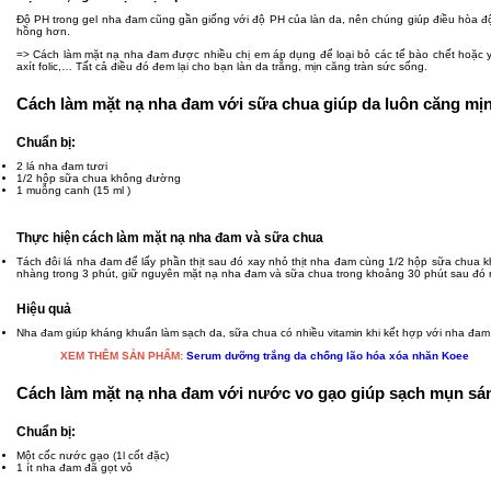
Độ PH trong gel nha đam cũng gần giống với độ PH của làn da, nên chúng giúp điều hòa độ 
hồng hơn.
=> Cách làm mặt nạ nha đam được nhiều chị em áp dụng để loại bỏ các tế bào chết hoặc yế
axít folic,… Tất cả điều đó đem lại cho bạn làn da trắng, mịn căng tràn sức sống.
Cách làm mặt nạ nha đam với sữa chua giúp da luôn căng mị
Chuẩn bị:
2 lá nha đam tươi
1/2 hộp sữa chua không đường
1 muỗng canh (15 ml )
Thực hiện cách làm mặt nạ nha đam và sữa chua
Tách đôi lá nha đam để lấy phần thịt sau đó xay nhỏ thịt nha đam cùng 1/2 hộp sữa chua 
nhàng trong 3 phút, giữ nguyên mặt nạ nha đam và sữa chua trong khoảng 30 phút sau đó r
Hiệu quả
Nha đam giúp kháng khuẩn làm sạch da, sữa chua có nhiều vitamin khi kết hợp với nha đam 
XEM THÊM SẢN PHẨM:
Serum dưỡng trắng da chống lão hóa xóa nhăn Koee
Cách làm mặt nạ nha đam với nước vo gạo giúp sạch mụn sá
Chuẩn bị:
Một cốc nước gạo (1l cốt đặc)
1 ít nha đam đã gọt vỏ