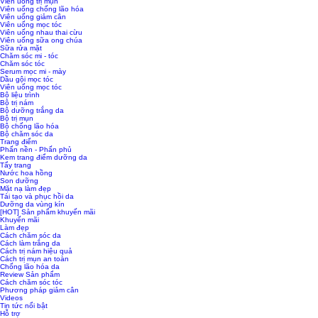
Viên uống trị mụn
Viên uống chống lão hóa
Viên uống giảm cân
Viên uống mọc tóc
Viên uống nhau thai cừu
Viên uống sữa ong chúa
Sữa rửa mặt
Chăm sóc mi - tóc
Chăm sóc tóc
Serum mọc mi - mày
Dầu gội mọc tóc
Viên uống mọc tóc
Bộ liệu trình
Bộ trị nám
Bộ dưỡng trắng da
Bộ trị mụn
Bộ chống lão hóa
Bộ chăm sóc da
Trang điểm
Phấn nền - Phấn phủ
Kem trang điểm dưỡng da
Tẩy trang
Nước hoa hồng
Son dưỡng
Mặt nạ làm đẹp
Tái tạo và phục hồi da
Dưỡng da vùng kín
[HOT] Sản phẩm khuyến mãi
Khuyến mãi
Làm đẹp
Cách chăm sóc da
Cách làm trắng da
Cách trị nám hiệu quả
Cách trị mụn an toàn
Chống lão hóa da
Review Sản phẩm
Cách chăm sóc tóc
Phương pháp giảm cân
Videos
Tin tức nổi bật
Hỗ trợ