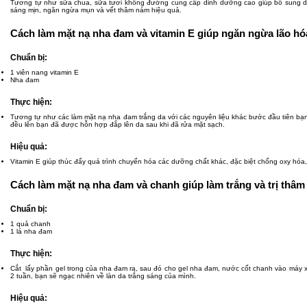
Tương tự như sữa chua, sữa tươi không đường cung cấp dinh dưỡng cao giúp bổ sung dưỡn
sáng mịn, ngăn ngừa mụn và vết thâm nám hiệu quả.
Cách làm mặt nạ nha đam và vitamin E giúp ngăn ngừa lão hó
Chuẩn bị:
1 viên nang vitamin E
Nha đam
Thực hiện:
Tương tự như các làm mặt nạ nha đam trắng da với các nguyên liệu khác bước đầu tiên bạn 
đều lên bạn đã được hỗn hợp đắp lên da sau khi đã rửa mặt sạch.
Hiệu quả:
Vitamin E giúp thúc đẩy quá trình chuyển hóa các dưỡng chất khác, đặc biệt chống oxy hóa,
Cách làm mặt nạ nha đam và chanh giúp làm trắng và trị thâ
Chuẩn bị:
1 quả chanh
1 lá nha đam
Thực hiện:
Cắt lấy phần gel trong của nha đam ra, sau đó cho gel nha đam, nước cốt chanh vào máy 
2 tuần, bạn sẽ ngạc nhiên về làn da trắng sáng của mình.
Hiệu quả: