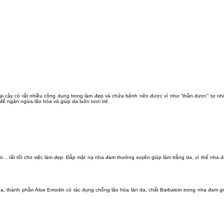
 loại cây có rất nhiều công dụng trong làm đẹp và chữa bệnh nên được ví như “thần dược” tự nh
để ngăn ngừa lão hóa và giúp da luôn tươi trẻ.
ri… rất tốt cho việc làm đẹp. Đắp mặt nạ nha đam thường xuyên giúp làm trắng da, vì thế nh
a, thành phần Aloe Emodin có tác dụng chống lão hóa làn da, chất Barbaloin trong nha đam gi