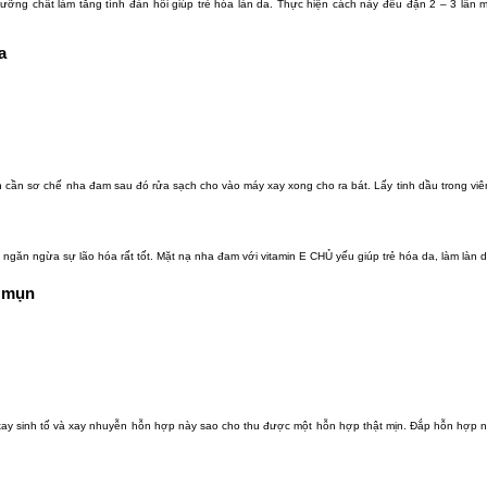
g chất làm tăng tính đàn hồi giúp trẻ hóa làn da. Thực hiện cách này đều đặn 2 – 3 lần m
a
cần sơ chế nha đam sau đó rửa sạch cho vào máy xay xong cho ra bát. Lấy tinh dầu trong viên
 ngăn ngừa sự lão hóa rất tốt. Mặt nạ nha đam với vitamin E CHỦ yếu giúp trẻ hóa da, làm làn 
m mụn
xay sinh tố và xay nhuyễn hỗn hợp này sao cho thu được một hỗn hợp thật mịn. Đắp hỗn hợp n