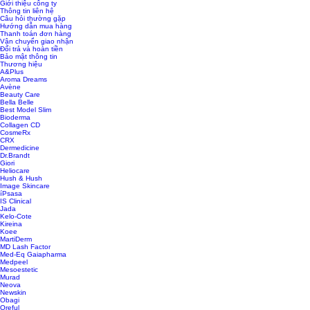
Giới thiệu công ty
Thông tin liên hệ
Câu hỏi thường gặp
Hướng dẫn mua hàng
Thanh toán đơn hàng
Vận chuyển giao nhận
Đổi trả và hoàn tiền
Bảo mật thông tin
Thương hiệu
A&Plus
Aroma Dreams
Avène
Beauty Care
Bella Belle
Best Model Slim
Bioderma
Collagen CD
CosmeRx
CRX
Dermedicine
Dr.Brandt
Giori
Heliocare
Hush & Hush
Image Skincare
íPsasa
IS Clinical
Jada
Kelo-Cote
Kireina
Koee
MartiDerm
MD Lash Factor
Med-Eq Gaiapharma
Medpeel
Mesoestetic
Murad
Neova
Newskin
Obagi
Oreful