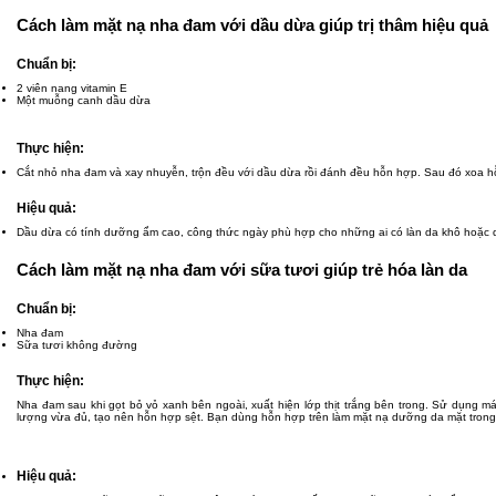
Cách làm mặt nạ nha đam với dầu dừa giúp trị thâm hiệu quả
Chuẩn bị:
2 viên nang vitamin E
Một muỗng canh dầu dừa
Thực hiện:
Cắt nhỏ nha đam và xay nhuyễn, trộn đều với dầu dừa rồi đánh đều hỗn hợp. Sau đó xoa 
Hiệu quả:
Dầu dừa có tính dưỡng ẩm cao, công thức ngày phù hợp cho những ai có làn da khô hoặc 
Cách làm mặt nạ nha đam với sữa tươi giúp trẻ hóa làn da
Chuẩn bị:
Nha đam
Sữa tươi không đường
Thực hiện:
Nha đam sau khi gọt bỏ vỏ xanh bên ngoài, xuất hiện lớp thịt trắng bên trong. Sử dụng 
lượng vừa đủ, tạo nên hỗn hợp sệt. Bạn dùng hỗn hợp trên làm mặt nạ dưỡng da mặt trong k
Hiệu quả: