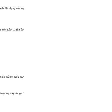
 sạch. Sử dụng mặt nạ
o mỗi tuần 1 đến lần
nhiên bất kỳ. Nếu bạn
i mặt nạ này cũng có