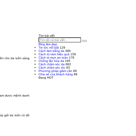
Tìm bài viết
Blog làm đẹp
Tin tức nổi bật
129
Cách làm trắng da
386
Cách trị nám hiệu quả
159
Cách trị mụn an toàn
178
iên cho da luôn sáng
Chống lão hóa da
195
Cách chăm sóc da
682
Cách chăm sóc tóc
83
Phương pháp giảm cân
89
Chia sẻ của khách hàng
88
Đang HOT
a đam được mệnh danh
úp giữ da luôn có độ