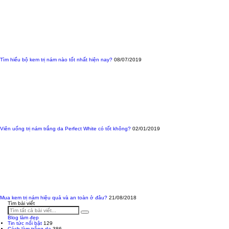
Tìm hiểu bộ kem trị nám nào tốt nhất hiện nay?
08/07/2019
Viên uống trị nám trắng da Perfect White có tốt không?
02/01/2019
Mua kem trị nám hiệu quả và an toàn ở đâu?
21/08/2018
Tìm bài viết
Blog làm đẹp
Tin tức nổi bật
129
Cách làm trắng da
386