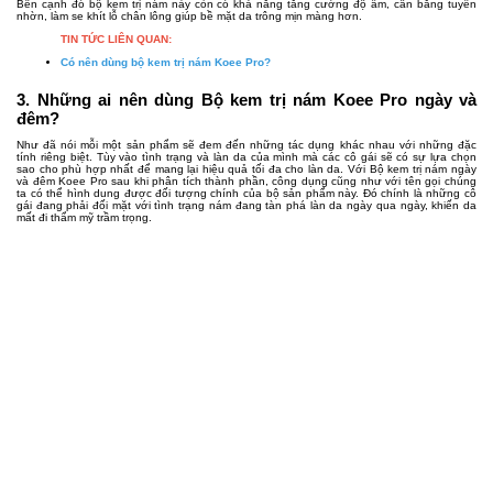
Bên cạnh đó bộ kem trị nám này còn có khả năng tăng cường độ ẩm, cân bằng tuyến
nhờn, làm se khít lỗ chân lông giúp bề mặt da trông mịn màng hơn.
TIN TỨC LIÊN QUAN:
Có nên dùng bộ kem trị nám Koee Pro
?
3. Những ai nên dùng Bộ kem trị nám Koee Pro ngày và
đêm?
Như đã nói mỗi một sản phẩm sẽ đem đến những tác dụng khác nhau với những đặc
tính riêng biệt. Tùy vào tình trạng và làn da của mình mà các cô gái sẽ có sự lựa chọn
sao cho phù hợp nhất để mang lại hiệu quả tối đa cho làn da. Với Bộ kem trị nám ngày
và đêm Koee Pro sau khi phân tích thành phần, công dụng cũng như với tên gọi chúng
ta có thể hình dung được đối tượng chính của bộ sản phẩm này. Đó chính là những cô
gái đang phải đối mặt với tình trạng nám đang tàn phá làn da ngày qua ngày, khiến da
mất đi thẩm mỹ trầm trọng.