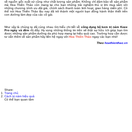
về nguồn gốc xuất xứ cũng như chất lượng sản phẩm. Không chỉ đảm bảo về sản phẩm
mà Hoa Thiên Thảo còn mang lại cho bạn những trải nghiệm thú vị khi mua sắm với
những chương trình ưu đãi giá, chính sách thanh toán linh hoạt, giao hàng miễn phí. Có
thể nói Hoa Thiên Thảo lâu nay đã trở thành một người bạn đồng hành thân thiết trên
con đường làm đẹp của các cô gái.
Như vậy là chúng ta đã cùng nhau tìm hiểu chi tiết về
công dụng bộ kem trị nám Koee
Pro ngày và đêm
rồi đấy. Hy vọng những thông tin trên sẽ thật sự hữu ích giúp bạn tìm
được những sản phẩm dưỡng da phù hợp mang lại hiệu quả cao. Trường hợp cần được
tư vấn thêm về sản phẩm hãy liên hệ ngay với
Hoa Thiên Thảo
ngay các bạn nhé!
Theo
hoathienthao.vn
Share:
Trang chủ
Cách trị nám hiệu quả
Có thể bạn quan tâm