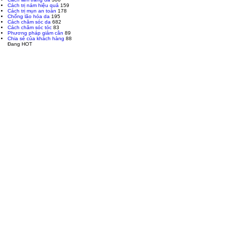
Cách trị nám hiệu quả
159
Cách trị mụn an toàn
178
Chống lão hóa da
195
Cách chăm sóc da
682
Cách chăm sóc tóc
83
Phương pháp giảm cân
89
Chia sẻ của khách hàng
88
Đang HOT