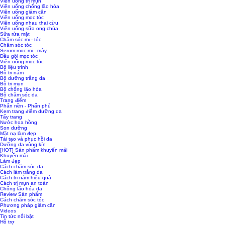
Viên uống trị mụn
Viên uống chống lão hóa
Viên uống giảm cân
Viên uống mọc tóc
Viên uống nhau thai cừu
Viên uống sữa ong chúa
Sữa rửa mặt
Chăm sóc mi - tóc
Chăm sóc tóc
Serum mọc mi - mày
Dầu gội mọc tóc
Viên uống mọc tóc
Bộ liệu trình
Bộ trị nám
Bộ dưỡng trắng da
Bộ trị mụn
Bộ chống lão hóa
Bộ chăm sóc da
Trang điểm
Phấn nền - Phấn phủ
Kem trang điểm dưỡng da
Tẩy trang
Nước hoa hồng
Son dưỡng
Mặt nạ làm đẹp
Tái tạo và phục hồi da
Dưỡng da vùng kín
[HOT] Sản phẩm khuyến mãi
Khuyến mãi
Làm đẹp
Cách chăm sóc da
Cách làm trắng da
Cách trị nám hiệu quả
Cách trị mụn an toàn
Chống lão hóa da
Review Sản phẩm
Cách chăm sóc tóc
Phương pháp giảm cân
Videos
Tin tức nổi bật
Hỗ trợ