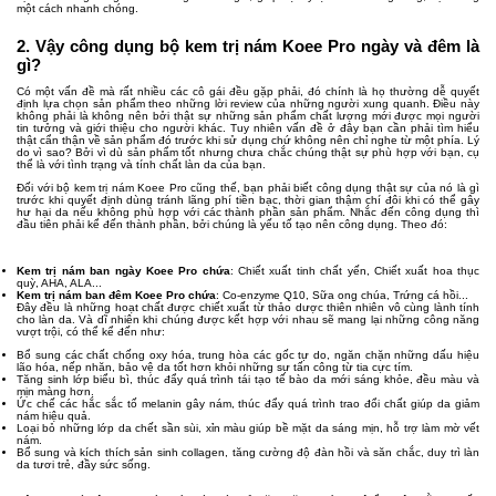
một cách nhanh chóng.
2. Vậy công dụng bộ kem trị nám Koee Pro ngày và đêm là
gì?
Có một vấn đề mà rất nhiều các cô gái đều gặp phải, đó chính là họ thường dễ quyết
định lựa chọn sản phẩm theo những lời review của những người xung quanh. Điều này
không phải là không nên bởi thật sự những sản phẩm chất lượng mới được mọi người
tin tưởng và giới thiệu cho người khác. Tuy nhiên vấn đề ở đây bạn cần phải tìm hiểu
thật cẩn thận về sản phẩm đó trước khi sử dụng chứ không nên chỉ nghe từ một phía. Lý
do vì sao? Bởi vì dù sản phẩm tốt nhưng chưa chắc chúng thật sự phù hợp với bạn, cụ
thể là với tình trạng và tính chất làn da của bạn.
Đối với bộ kem trị nám Koee Pro cũng thế, bạn phải biết công dụng thật sự của nó là gì
trước khi quyết định dùng tránh lãng phí tiền bạc, thời gian thậm chí đôi khi có thể gây
hư hại da nếu không phù hợp với các thành phần sản phẩm. Nhắc đến công dụng thì
đầu tiên phải kể đến thành phần, bởi chúng là yếu tố tạo nên công dụng. Theo đó:
Kem trị nám ban ngày Koee Pro chứa
: Chiết xuất tinh chất yến, Chiết xuất hoa thục
quỳ, AHA, ALA...
Kem trị nám ban đêm Koee Pro chứa
: Co-enzyme Q10, Sữa ong chúa, Trứng cá hồi...
Đây đều là những hoạt chất được chiết xuất từ thảo dược thiên nhiên vô cùng lành tính
cho làn da. Và dĩ nhiên khi chúng được kết hợp với nhau sẽ mang lại những công năng
vượt trội, có thể kể đến như:
Bổ sung các chất chống oxy hóa, trung hòa các gốc tự do, ngăn chặn những dấu hiệu
lão hóa, nếp nhăn, bảo vệ da tốt hơn khỏi những sự tấn công từ tia cực tím.
Tăng sinh lớp biểu bì, thúc đẩy quá trình tái tạo tế bào da mới sáng khỏe, đều màu và
mịn màng hơn.
Ức chế các hắc sắc tố melanin gây nám, thúc đẩy quá trình trao đổi chất giúp da giảm
nám hiệu quả.
Loại bỏ những lớp da chết sần sùi, xỉn màu giúp bề mặt da sáng mịn, hỗ trợ làm mờ vết
nám.
Bổ sung và kích thích sản sinh collagen, tăng cường độ đàn hồi và săn chắc, duy trì làn
da tươi trẻ, đầy sức sống.