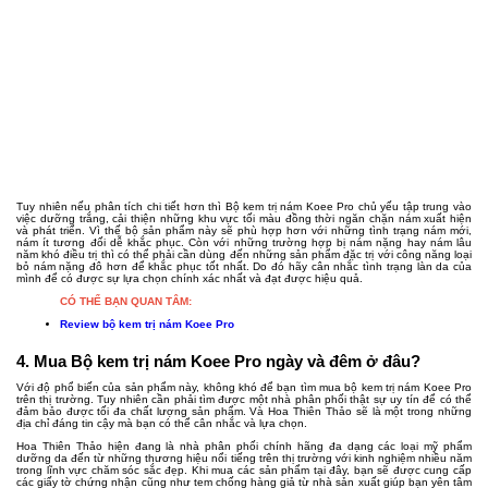
Tuy nhiên nếu phân tích chi tiết hơn thì Bộ kem trị nám Koee Pro chủ yếu tập trung vào
việc dưỡng trắng, cải thiện những khu vực tối màu đồng thời ngăn chặn nám xuất hiện
và phát triển. Vì thế bộ sản phẩm này sẽ phù hợp hơn với những tình trạng nám mới,
nám ít tương đối dễ khắc phục. Còn với những trường hợp bị nám nặng hay nám lâu
năm khó điều trị thì có thể phải cần dùng đến những sản phẩm đặc trị với công năng loại
bỏ nám nặng đô hơn để khắc phục tốt nhất. Do đó hãy cân nhắc tình trạng làn da của
mình để có được sự lựa chọn chính xác nhất và đạt được hiệu quả.
CÓ THỂ BẠN QUAN TÂM:
Review bộ kem trị nám Koee Pro
4. Mua Bộ kem trị nám Koee Pro ngày và đêm ở đâu?
Với độ phổ biến của sản phẩm này, không khó để bạn tìm mua bộ kem trị nám Koee Pro
trên thị trường. Tuy nhiên cần phải tìm được một nhà phân phối thật sự uy tín để có thể
đảm bảo được tối đa chất lượng sản phẩm. Và Hoa Thiên Thảo sẽ là một trong những
địa chỉ đáng tin cậy mà bạn có thể cân nhắc và lựa chọn.
Hoa Thiên Thảo hiện đang là nhà phân phối chính hãng đa dạng các loại mỹ phẩm
dưỡng da đến từ những thương hiệu nổi tiếng trên thị trường với kinh nghiệm nhiều năm
trong lĩnh vực chăm sóc sắc đẹp. Khi mua các sản phẩm tại đây, bạn sẽ được cung cấp
các giấy tờ chứng nhận cũng như tem chống hàng giả từ nhà sản xuất giúp bạn yên tâm