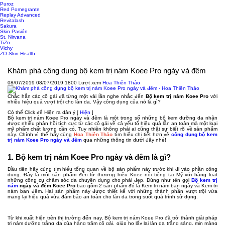
Puroz
Red Pomegrante
Replay Advanced
Revitalash
Sakura
Skin Pasión
St. Nirvana
TiZo
Vichy
ZO Skin Health
Khám phá công dụng bộ kem trị nám Koee Pro ngày và đêm
08/07/2019
08/07/2019
1800 Lượt xem
Hoa Thiên Thảo
Chắc hẳn các cô gái đã từng một vài lần nghe nhắc đến
Bộ kem trị nám Koee Pro
với
nhiều hiệu quả vượt trội cho làn da. Vậy công dụng của nó là gì?
Có thể Click để Hiện ra dàn ý
[
Hiện
]
Bộ kem trị nám Koee Pro ngày và đêm là một trong số những bộ kem dưỡng da nhận
được nhiều phản hồi tích cực từ các cô gái về cả yếu tố hiệu quả lẫn an toàn mà một loại
mỹ phẩm chất lượng cần có. Tuy nhiên không phải ai cũng thật sự biết rõ về sản phẩm
này. Chính vì thế hãy cùng
Hoa Thiên Thảo
tìm hiểu chi tiết hơn về
công dụng bộ kem
trị nám Koee Pro ngày và đêm
qua những thông tin dưới đây nhé!
1. Bộ kem trị nám Koee Pro ngày và đêm là gì?
Đầu tiên hãy cùng tìm hiểu tổng quan về bộ sản phẩm này trước khi đi vào phần công
dụng. Đây là một sản phẩm đến từ thương hiệu Koee nổi tiếng tại Mỹ với hàng loạt
những công cụ chăm sóc da chuyên dụng cho phái đẹp. Đúng như tên gọi
Bộ kem trị
nám
ngày và đêm Koee Pro
bao gồm 2 sản phẩm đó là Kem trị nám ban ngày và Kem trị
nám ban đêm. Hai sản phầm này được thiết kế với những thành phần vượt trội vừa
mang lại hiệu quả vừa đảm bảo an toàn cho làn da trong suốt quá trình sử dụng.
Từ khi xuất hiện trên thị trường đến nay, Bộ kem trị nám Koee Pro đã trở thành giải pháp
trị nám dưỡng trắng da của hàng trăm cô gái, giúp họ lấy lại làn da trắng sáng, mịn màng