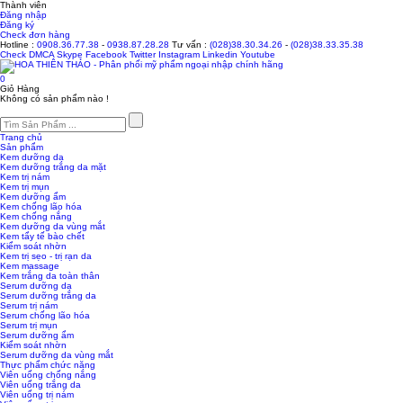
Thành viên
Đăng nhập
Đăng ký
Check đơn hàng
Hotline :
0908.36.77.38
-
0938.87.28.28
Tư vấn :
(028)38.30.34.26
-
(028)38.33.35.38
Check
DMCA
Skype
Facebook
Twitter
Instagram
Linkedin
Youtube
0
Giỏ Hàng
Không có sản phẩm nào !
Trang chủ
Sản phẩm
Kem dưỡng da
Kem dưỡng trắng da mặt
Kem trị nám
Kem trị mụn
Kem dưỡng ẩm
Kem chống lão hóa
Kem chống nắng
Kem dưỡng da vùng mắt
Kem tẩy tế bào chết
Kiểm soát nhờn
Kem trị sẹo - trị rạn da
Kem massage
Kem trắng da toàn thân
Serum dưỡng da
Serum dưỡng trắng da
Serum trị nám
Serum chống lão hóa
Serum trị mụn
Serum dưỡng ẩm
Kiểm soát nhờn
Serum dưỡng da vùng mắt
Thực phẩm chức năng
Viên uống chống nắng
Viên uống trắng da
Viên uống trị nám