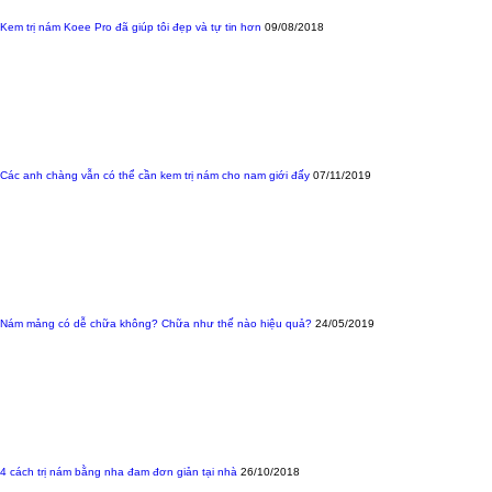
Kem trị nám Koee Pro đã giúp tôi đẹp và tự tin hơn
09/08/2018
Các anh chàng vẫn có thể cần kem trị nám cho nam giới đấy
07/11/2019
Nám mảng có dễ chữa không? Chữa như thế nào hiệu quả?
24/05/2019
4 cách trị nám bằng nha đam đơn giản tại nhà
26/10/2018