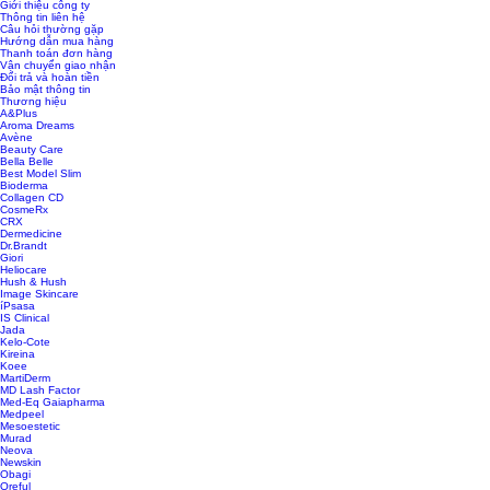
Giới thiệu công ty
Thông tin liên hệ
Câu hỏi thường gặp
Hướng dẫn mua hàng
Thanh toán đơn hàng
Vận chuyển giao nhận
Đổi trả và hoàn tiền
Bảo mật thông tin
Thương hiệu
A&Plus
Aroma Dreams
Avène
Beauty Care
Bella Belle
Best Model Slim
Bioderma
Collagen CD
CosmeRx
CRX
Dermedicine
Dr.Brandt
Giori
Heliocare
Hush & Hush
Image Skincare
íPsasa
IS Clinical
Jada
Kelo-Cote
Kireina
Koee
MartiDerm
MD Lash Factor
Med-Eq Gaiapharma
Medpeel
Mesoestetic
Murad
Neova
Newskin
Obagi
Oreful