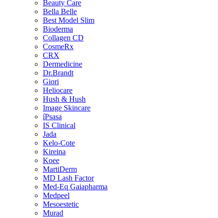
Beauty Care
Bella Belle
Best Model Slim
Bioderma
Collagen CD
CosmeRx
CRX
Dermedicine
Dr.Brandt
Giori
Heliocare
Hush & Hush
Image Skincare
íPsasa
IS Clinical
Jada
Kelo-Cote
Kireina
Koee
MartiDerm
MD Lash Factor
Med-Eq Gaiapharma
Medpeel
Mesoestetic
Murad