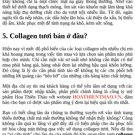
Đây không chỉ là một chiếc mặt nạ giấy thông thường. Nhờ vào
thiết kế dưới dạng thạch mỏng, ôm sát vào khuôn mặt làm tăng khả
năng hấp thụ dưỡng chất cho da vượt trội nhiều lần. Từ đó, ngăn
ngừa tối đa nếp nhăn, các dấu hiệu lão hóa, cải thiện da xấu, bị thiếu
độ ẩm, khắc phục triệt để tình trạng da khô, kém sức sống.
5. Collagen tươi bán ở đâu?
Hiện nay vì mức độ phổ biến của các loại collagen nên nhiều chị em
khá hoang mang trong việc tìm mua và lựa chọn sản phẩm nào phù
hợp cho mình. Chỉ cần một vài sơ suất nhỏ không cẩn thận có thể
mua phải hàng giả, hàng nhái đem lại những hậu quả khôn lường.
Đó cũng là lý do cần phải tỉnh táo để không bị các chi phối bởi
những lời quảng cáo “béo bở” của những cửa hàng kém chất lượng.
Một địa chỉ uy tín mà khách hàng có thể yên tâm sử dụng với các
sản phẩm được nhập khẩu, phân phối chính hãng là công ty mỹ
phẩm Hoa Thiên Thảo với website
HOATHIENTHAO.VN
, đảm
bảo cho bạn có được sản phẩm ưng ý đem lại hiệu quả tối ưu nhất.
Bạn có biết rằng làn da chúng ta thường xuyên rơi vào tình trạng
thiếu dưỡng chất mà mắt thường không thể nhận thấy không? Cũng
không cần quá lo lắng vì giờ đây đã có biện pháp cho da phục hồi
trẻ hóa căng mịn thông qua việc sử dụng collagen tươi. Nếu đã tìm
ra “vị cứu tinh” cho làn da của mình thì hãy quan tâm xem
collagen