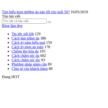
Tìm hiểu kem dưỡng da nào tốt cho tuổi 50?
16/05/2019
Tìm bài viết
Blog làm đẹp
Tin tức nổi bật
129
Cách làm trắng da
386
Cách trị nám hiệu quả
159
Cách trị mụn an toàn
178
Chống lão hóa da
195
Cách chăm sóc da
682
Cách chăm sóc tóc
83
Phương pháp giảm cân
89
Chia sẻ của khách hàng
88
Đang HOT