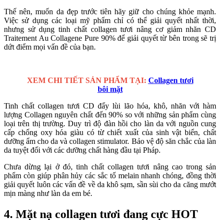
Thế nên, muốn da đẹp trước tiên hãy giữ cho chúng khỏe mạnh.
Việc sử dụng các loại mỹ phẩm chỉ có thể giải quyết nhất thời,
nhưng sử dụng tinh chất collagen tươi nâng cơ giảm nhăn CD
Traitement Au Collagene Pure 90% để giải quyết từ bên trong sẽ trị
dứt điểm mọi vấn đề của bạn.
XEM CHI TIẾT SẢN PHẨM TẠI:
Collagen tươi
bôi mặt
Tinh chất collagen tươi CD đẩy lùi lão hóa, khô, nhăn với hàm
lượng Collagen nguyên chất đến 90% so với những sản phẩm cùng
loại trên thị trường. Duy trì độ đàn hồi cho làn da với nguồn cung
cấp chống oxy hóa giàu có từ chiết xuất của sinh vật biển, chất
dưỡng ẩm cho da và collagen stimulator. Bảo vệ độ săn chắc của làn
da tuyệt đối với các dưỡng chất hàng đầu tại Pháp.
Chưa dừng lại ở đó, tinh chất collagen tươi nâng cao trong sản
phẩm còn giúp phân hủy các sắc tố melain nhanh chóng, đồng thời
giải quyết luôn các vấn đề về da khô sạm, sần sùi cho da căng mướt
mịn màng như làn da em bé.
4. Mặt nạ collagen tươi đang cực HOT