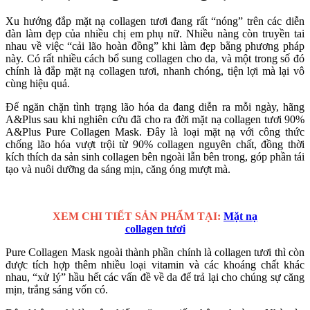
Xu hướng đắp mặt nạ collagen tươi đang rất “nóng” trên các diễn
đàn làm đẹp của nhiều chị em phụ nữ. Nhiều nàng còn truyền tai
nhau về việc “cải lão hoàn đồng” khi làm đẹp bằng phương pháp
này. Có rất nhiều cách bổ sung collagen cho da, và một trong số đó
chính là đắp mặt nạ collagen tươi, nhanh chóng, tiện lợi mà lại vô
cùng hiệu quả.
Để ngăn chặn tình trạng lão hóa da đang diễn ra mỗi ngày, hãng
A&Plus sau khi nghiên cứu đã cho ra đời mặt nạ collagen tươi 90%
A&Plus Pure Collagen Mask. Đây là loại mặt nạ với công thức
chống lão hóa vượt trội từ 90% collagen nguyên chất, đồng thời
kích thích da sản sinh collagen bên ngoài lẫn bên trong, góp phần tái
tạo và nuôi dưỡng da sáng mịn, căng óng mượt mà.
XEM CHI TIẾT SẢN PHẨM TẠI:
Mặt nạ
collagen tươi
Pure Collagen Mask ngoài thành phần chính là collagen tươi thì còn
được tích hợp thêm nhiều loại vitamin và các khoáng chất khác
nhau, “xử lý” hầu hết các vấn đề về da để trả lại cho chúng sự căng
mịn, trắng sáng vốn có.