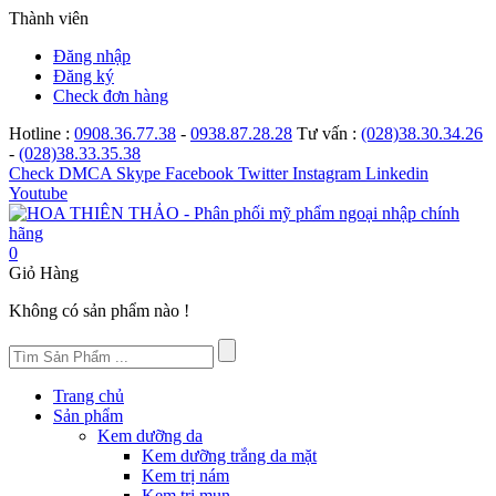
Thành viên
Đăng nhập
Đăng ký
Check đơn hàng
Hotline :
0908.36.77.38
-
0938.87.28.28
Tư vấn :
(028)38.30.34.26
-
(028)38.33.35.38
Check
DMCA
Skype
Facebook
Twitter
Instagram
Linkedin
Youtube
0
Giỏ Hàng
Không có sản phẩm nào !
Trang chủ
Sản phẩm
Kem dưỡng da
Kem dưỡng trắng da mặt
Kem trị nám
Kem trị mụn