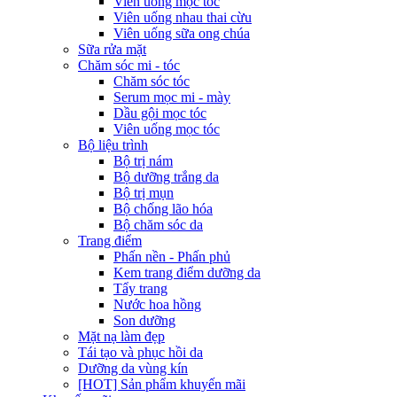
Viên uống mọc tóc
Viên uống nhau thai cừu
Viên uống sữa ong chúa
Sữa rửa mặt
Chăm sóc mi - tóc
Chăm sóc tóc
Serum mọc mi - mày
Dầu gội mọc tóc
Viên uống mọc tóc
Bộ liệu trình
Bộ trị nám
Bộ dưỡng trắng da
Bộ trị mụn
Bộ chống lão hóa
Bộ chăm sóc da
Trang điểm
Phấn nền - Phấn phủ
Kem trang điểm dưỡng da
Tẩy trang
Nước hoa hồng
Son dưỡng
Mặt nạ làm đẹp
Tái tạo và phục hồi da
Dưỡng da vùng kín
[HOT] Sản phẩm khuyến mãi