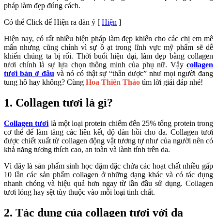
pháp làm đẹp đúng cách.
Có thể Click để Hiện ra dàn ý
[
Hiện
]
Hiện nay, có rất nhiều biện pháp làm đẹp khiến cho các chị em mê
mẩn nhưng cũng chính vì sự ồ ạt trong lĩnh vực mỹ phẩm sẽ dễ
khiến chúng ta bị rối. Thời buổi hiện đại, làm đẹp bằng collagen
tươi chính là sự lựa chọn thông minh của phụ nữ. Vậy
collagen
tươi bán ở đâu
và nó có thật sự “thần dược” như mọi người đang
tung hô hay không? Cùng
Hoa Thiên Thảo
tìm lời giải đáp nhé!
1. Collagen tươi là gì?
Collagen tươi
là một loại protein chiếm đến 25% tổng protein trong
cơ thể để làm tăng các liên kết, độ đàn hồi cho da. Collagen tươi
được chiết xuất từ collagen động vật tương tự như của người nên có
khả năng tương thích cao, an toàn và lành tính trên da.
Vì đây là sản phẩm sinh học đậm đặc chứa các hoạt chất nhiều gấp
10 lần các sản phẩm collagen ở những dạng khác và có tác dụng
nhanh chóng và hiệu quả hơn ngay từ lần đầu sử dụng. Collagen
tươi lỏng hay sệt tùy thuộc vào mỗi loại tinh chất.
2. Tác dụng của collagen tươi với da