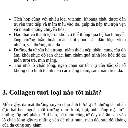
Tích hợp cùng với nhiều loại vitamin, khoáng chất, được dẫn
truyền trực tiếp và thẩm thấu vào da, giúp da hấp thu trọn vẹn
và nhanh chóng chuyển hóa.
Đào thải và thanh lọc ra khỏi cơ thể thông qua hệ bạch huyết,
tăng cường tuần hoàn máu, hồi phục các dấu hiệu viêm
nhiễm, vết thương trên da.
Dưỡng da từ sâu bên trong, giảm thiểu nếp nhăn, cung cấp độ
ẩm, khôi phục độ săn chắc, làm chậm quá trình lão hóa để da
luôn tươi trẻ, mịn màng.
Thu nhỏ lỗ chân lông, ngăn chặn sự tích tụ của hắc sắc tố
không cho hình thành nên các mảng thâm, sạm, nám trên da.
3. Collagen tươi loại nào tốt nhất?
Mỗi ngày, da mặt thường xuyên chịu ảnh hưởng từ những tác nhân
độc hại bên ngoài môi trường như: khói, bụi, ánh nắng mặt trời,
những lớp mỹ phẩm. Bụi bẩn, bã nhờn cũng từ đây mà ẩn sâu vào
lỗ chân lông gây ra những vấn đề như mụn, mẩn đỏ, sức đề kháng
của da cũng suy giảm.