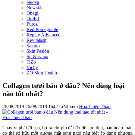
Neova
Newskin
Obagi
Oreful
Puroz
Red Pomegrante
Replay Advanced
Revitalash
Sakura
Skin Pasión
St. Nirvana
TiZo
Vichy
ZO Skin Health
Collagen tươi bán ở đâu? Nên dùng loại
nào tốt nhất?
26/08/2019
26/08/2019
1642 Lượt xem
Hoa Thiên Thảo
Thay vì phải đi spa, bỏ ra chi phí đắt đỏ để làm đẹp, bạn hoàn toàn
có thể sở hữu một gương mặt rạng ngời nếu biết áp dụng phương