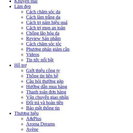
Khuyến mãi
Làm đẹp
Cách chăm sóc da
Cách làm trắng da
Cách trị nám hiệu quả
Cách trị mụn an toàn
Chống lão hóa da
Review Sản phẩm
Cách chăm sóc tóc
Phương pháp giảm cân
Videos
Tin tức nổi bật
Hỗ trợ
Giới thiệu công ty
Thông tin liên hệ
Câu hỏi thường gặp
Hướng dẫn mua hàng
Thanh toán đơn hàng
Vận chuyển giao nhận
Đổi trả và hoàn tiền
Bảo mật thông tin
Thương hiệu
A&Plus
Aroma Dreams
Avène