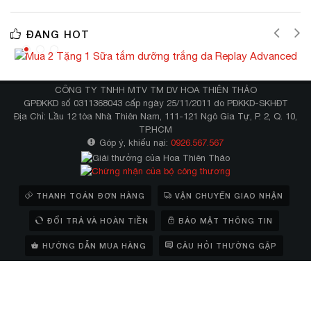
ĐANG HOT
CÔNG TY TNHH MTV TM DV HOA THIÊN THẢO
GPĐKKD số 0311368043 cấp ngày 25/11/2011 do PĐKKD-SKHĐT
Địa Chỉ: Lầu 12 tòa Nhà Thiên Nam, 111-121 Ngô Gia Tự, P. 2, Q. 10,
TP.HCM
Góp ý, khiếu nại:
0926.567.567
THANH TOÁN ĐƠN HÀNG
VẬN CHUYỂN GIAO NHẬN
ĐỔI TRẢ VÀ HOÀN TIỀN
BẢO MẬT THÔNG TIN
HƯỚNG DẪN MUA HÀNG
CÂU HỎI THƯỜNG GẶP