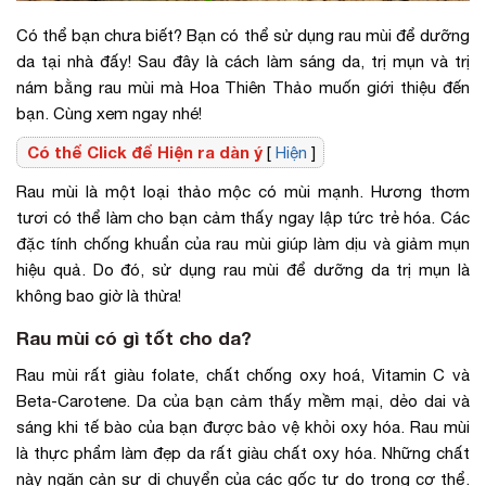
Có thể bạn chưa biết? Bạn có thể sử dụng rau mùi để dưỡng
da tại nhà đấy! Sau đây là cách làm sáng da, trị mụn và trị
nám bằng rau mùi mà Hoa Thiên Thảo muốn giới thiệu đến
bạn. Cùng xem ngay nhé!
Có thể Click để Hiện ra dàn ý
[
Hiện
]
Rau mùi là một loại thảo mộc có mùi mạnh. Hương thơm
tươi có thể làm cho bạn cảm thấy ngay lập tức trẻ hóa. Các
đặc tính chống khuẩn của rau mùi giúp làm dịu và giảm mụn
hiệu quả. Do đó, sử dụng rau mùi để dưỡng da trị mụn là
không bao giờ là thừa!
Rau mùi có gì tốt cho da?
Rau mùi rất giàu folate, chất chống oxy hoá, Vitamin C và
Beta-Carotene. Da của bạn cảm thấy mềm mại, dẻo dai và
sáng khi tế bào của bạn được bảo vệ khỏi oxy hóa. Rau mùi
là thực phẩm làm đẹp da rất giàu chất oxy hóa. Những chất
này ngăn cản sự di chuyển của các gốc tự do trong cơ thể.