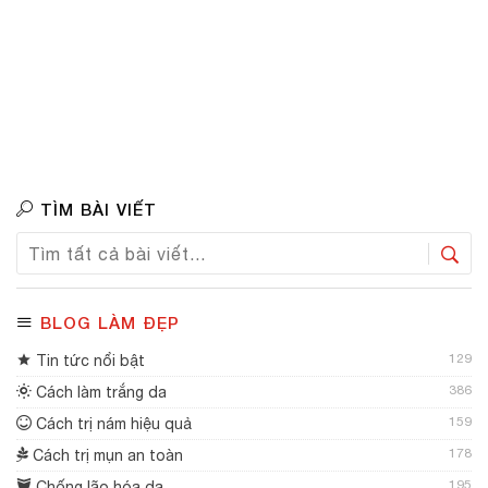
TÌM BÀI VIẾT
BLOG LÀM ĐẸP
129
Tin tức nổi bật
386
Cách làm trắng da
159
Cách trị nám hiệu quả
178
Cách trị mụn an toàn
195
Chống lão hóa da