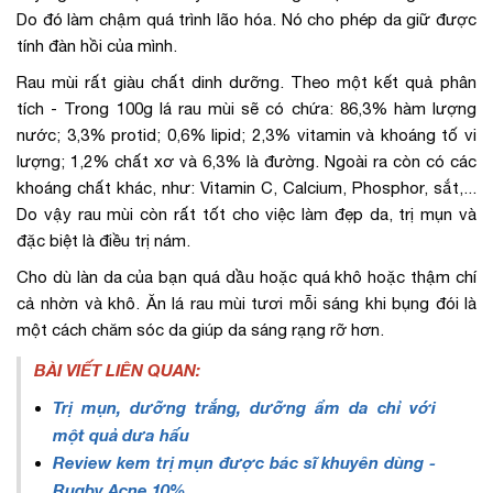
Do đó làm chậm quá trình lão hóa. Nó cho phép da giữ được
tính đàn hồi của mình.
Rau mùi rất giàu chất dinh dưỡng. Theo một kết quả phân
tích - Trong 100g lá rau mùi sẽ có chứa: 86,3% hàm lượng
nước; 3,3% protid; 0,6% lipid; 2,3% vitamin và khoáng tố vi
lượng; 1,2% chất xơ và 6,3% là đường. Ngoài ra còn có các
khoáng chất khác, như: Vitamin C, Calcium, Phosphor, sắt,...
Do vậy rau mùi còn rất tốt cho việc làm đẹp da, trị mụn và
đặc biệt là điều trị nám.
Cho dù làn da của bạn quá dầu hoặc quá khô hoặc thậm chí
cả nhờn và khô. Ăn lá rau mùi tươi mỗi sáng khi bụng đói là
một cách chăm sóc da giúp da sáng rạng rỡ hơn.
BÀI VIẾT LIÊN QUAN:
Trị mụn, dưỡng trắng, dưỡng ẩm da chỉ với
một quả dưa hấu
Review kem trị mụn được bác sĩ khuyên dùng -
Rugby Acne 10%