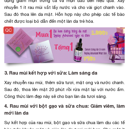
dụng giảm mụn trứng cá và mụn đầu đen hiệu quả. Xay
nhuyễn 1 ít rau mùi vắt lấy nước và cho vài giọt chanh vào.
Sau đó thoa lên da mặt. Hỗn hợp này cho phép các tế bào
chết được loại bỏ dẫn đến một làn da trẻ hóa.
3. Rau mùi kết hợp với sữa: Làm sáng da
Xay nhuyễn rau mùi, thêm sữa tươi, mật ong và nước chanh.
Sau đó, thoa lên mặt 20 phút rồi rửa mặt lại với nước ấm.
Công thức làm đẹp này sẽ cho bạn làn da tươi sáng.
4. Rau mùi với bột gạo và sữa chua: Giảm viêm, làm
mới làn da
Sự kết hợp của rau mùi, bột gạo và sữa chua làm dịu các tế