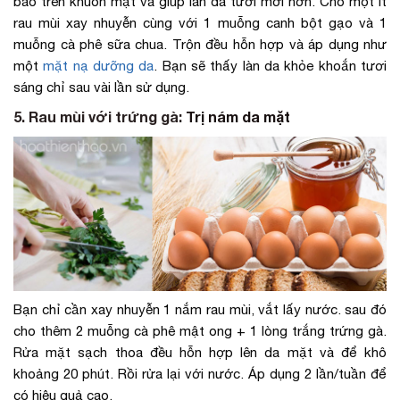
bào trên khuôn mặt và giúp làn da tươi mới hơn. Cho một ít
rau mùi xay nhuyễn cùng với 1 muỗng canh bột gạo và 1
muỗng cà phê sữa chua. Trộn đều hỗn hợp và áp dụng như
một
mặt nạ dưỡng da
. Bạn sẽ thấy làn da khỏe khoắn tươi
sáng chỉ sau vài lần sử dụng.
5. Rau mùi với trứng gà:
Trị nám da mặt
Bạn chỉ cần xay nhuyễn 1 nắm rau mùi, vắt lấy nước. sau đó
cho thêm 2 muỗng cà phê mật ong + 1 lòng trắng trứng gà.
Rửa mặt sạch thoa đều hỗn hợp lên da mặt và để khô
khoảng 20 phút. Rồi rửa lại với nước. Áp dụng 2 lần/tuần để
có hiệu quả cao.