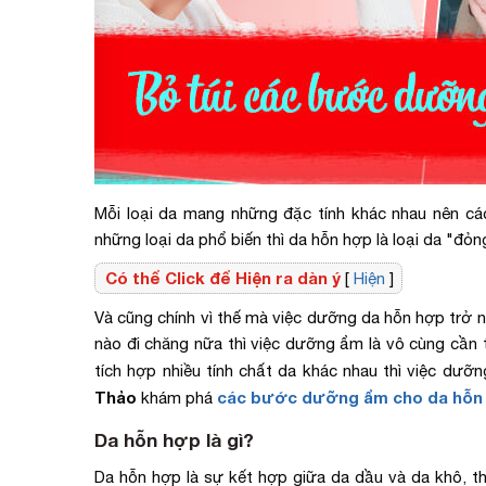
Mỗi loại da mang những đặc tính khác nhau nên c
những loại da phổ biến thì da hỗn hợp là loại da "đỏn
Có thể Click để Hiện ra dàn ý
[
Hiện
]
Và cũng chính vì thế mà việc dưỡng da hỗn hợp trở nê
nào đi chăng nữa thì việc dưỡng ẩm là vô cùng cần t
tích hợp nhiều tính chất da khác nhau thì việc dư
Thảo
các bước dưỡng ẩm cho da hỗn
khám phá
Da hỗn hợp là gì?
Da hỗn hợp là sự kết hợp giữa da dầu và da khô, 