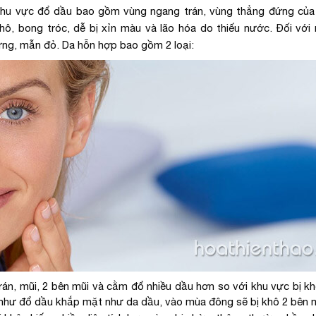
 khu vực đổ dầu bao gồm vùng ngang trán, vùng thẳng đứng của
ô, bong tróc, dễ bị xỉn màu và lão hóa do thiếu nước. Đối với
ứng, mẫn đỏ. Da hỗn hợp bao gồm 2 loại:
rán, mũi, 2 bên mũi và cằm đổ nhiều dầu hơn so với khu vực bị k
 như đổ dầu khắp mặt như da dầu, vào mùa đông sẽ bị khô 2 bên 