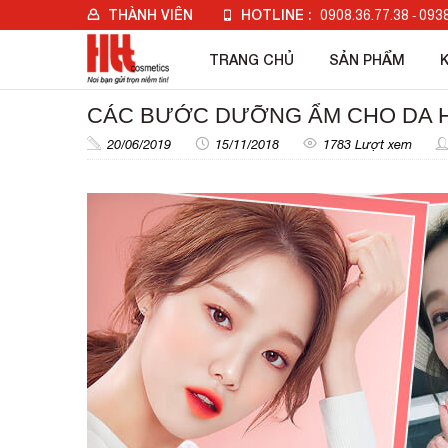
THÀNH VIÊN
HOTLINE :
0908.36.77.38
0938
-
Đăng nhập
TRANG CHỦ
SẢN PHẨM
Đăng ký
Check đơn hàng
CÁC BƯỚC DƯỠNG ẨM CHO DA 
20/06/2019
15/11/2018
1783 Lượt xem