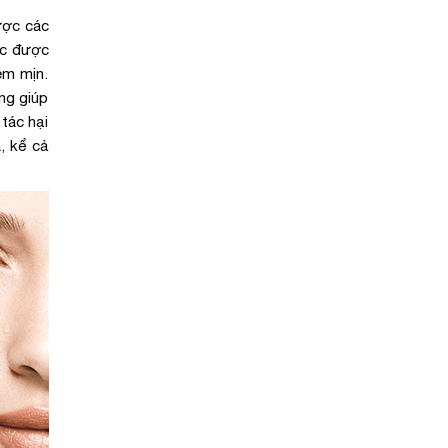
ược các
ớc được
ềm mịn.
ng giúp
tác hại
, kể cả