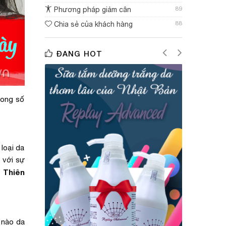
89
Phương pháp giảm cân
88
Chia sẻ của khách hàng
ĐANG HOT
rong số
 loại da
 với sự
 Thiên
 nào da