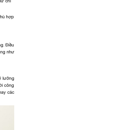
hư chỉ
phù hợp
g. Điều
ũng như
ỹ lưỡng
ới công
hay các