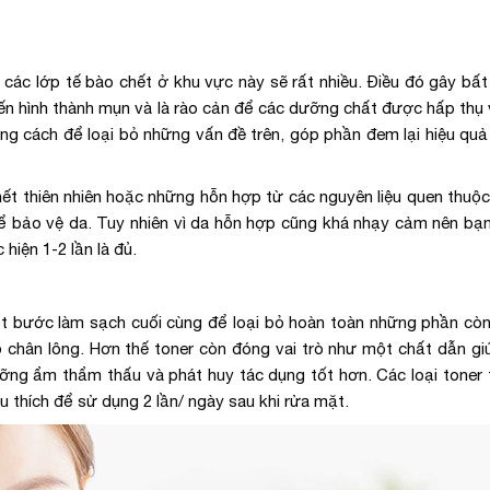
các lớp tế bào chết ở khu vực này sẽ rất nhiều. Điều đó gây bất 
 đến hình thành mụn và là rào cản để các dưỡng chất được hấp thụ
úng cách để loại bỏ những vấn đề trên, góp phần đem lại hiệu qu
ết thiên nhiên hoặc những hỗn hợp từ các nguyên liệu quen thuộc
ể bảo vệ da. Tuy nhiên vì da hỗn hợp cũng khá nhạy cảm nên bạ
hiện 1-2 lần là đủ.
t bước làm sạch cuối cùng để loại bỏ hoàn toàn những phần còn 
lỗ chân lông. Hơn thế toner còn đóng vai trò như một chất dẫn gi
ưỡng ẩm thẩm thấu và phát huy tác dụng tốt hơn. Các loại toner
u thích để sử dụng 2 lần/ ngày sau khi rửa mặt.