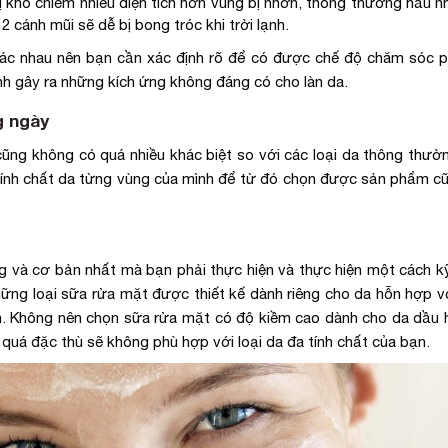
bị khô chiếm nhiều diện tích hơn vùng bị nhờn, thông thường hầu n
cánh mũi sẽ dễ bị bong tróc khi trời lạnh.
khác nhau nên bạn cần xác định rõ để có được chế độ chăm sóc 
nh gây ra những kích ứng không đáng có cho làn da.
g ngày
ng không có quá nhiều khác biệt so với các loại da thông thườn
 tính chất da từng vùng của mình để từ đó chọn được sản phẩm c
ng và cơ bản nhất mà bạn phải thực hiện và thực hiện một cách k
ng loại sữa rửa mặt được thiết kế dành riêng cho da hỗn hợp v
ạn. Không nên chọn sữa rửa mặt có độ kiềm cao dành cho da dầu 
uá đặc thù sẽ không phù hợp với loại da đa tính chất của bạn.