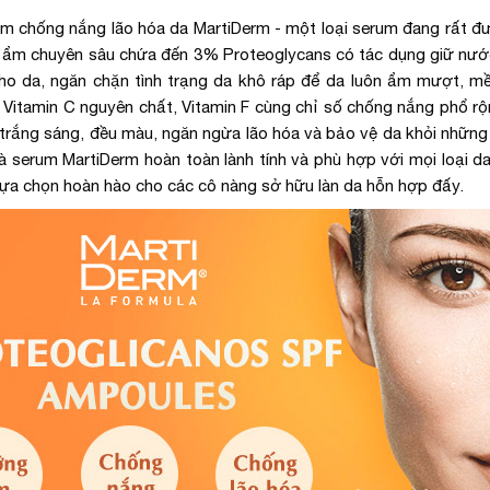
 chống nắng lão hóa da MartiDerm - một loại serum đang rất đ
ng ẩm chuyên sâu chứa đến 3% Proteoglycans có tác dụng giữ nư
 cho da, ngăn chặn tình trạng da khô ráp để da luôn ẩm mượt, m
itamin C nguyên chất, Vitamin F cùng chỉ số chống nắng phổ rộ
rắng sáng, đều màu, ngăn ngừa lão hóa và bảo vệ da khỏi những 
à serum MartiDerm hoàn toàn lành tính và phù hợp với mọi loại da
lựa chọn hoàn hào cho các cô nàng sở hữu làn da hỗn hợp đấy.