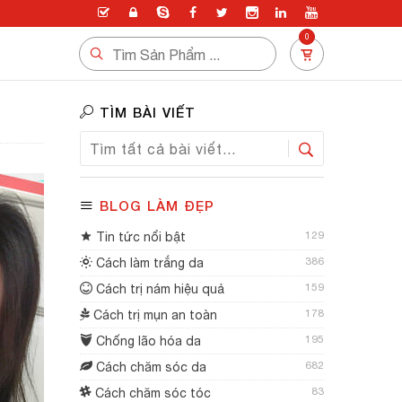
0
TÌM BÀI VIẾT
BLOG LÀM ĐẸP
129
Tin tức nổi bật
386
Cách làm trắng da
159
Cách trị nám hiệu quả
178
Cách trị mụn an toàn
195
Chống lão hóa da
682
Cách chăm sóc da
83
Cách chăm sóc tóc