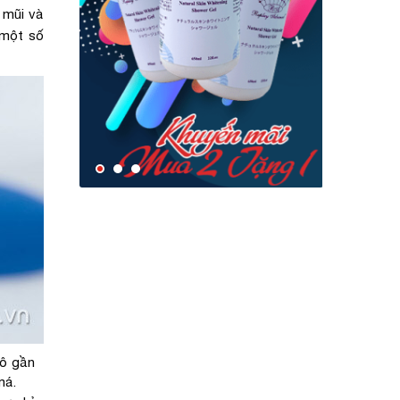
 mũi và
 một số
hô gần
má.