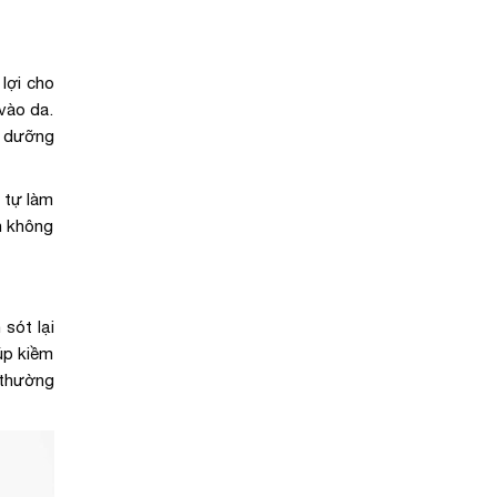
lợi cho
 vào da.
ả dưỡng
 tự làm
n không
sót lại
úp kiềm
 thường