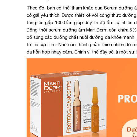
Theo đó, bạn có thể tham khảo qua Serum dưỡng ẩm
cô gái yêu thích. Được thiết kế với công thức dưỡ
tăng lên gấp 1000 lần giúp duy trì độ ẩm tự nhiên
Đồng thời serum dưỡng ẩm MartiDerm còn chứa 5% V
bổ sung các dưỡng chất nuôi dưỡng da khỏe mạnh, t
từ tia cực tím. Nhờ các thành phần thiên nhiên đó m
da hỗn hợp nhạy cảm. Chính vì thế đây sẽ là một sự 