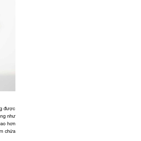
ng được
ũng như
cao hơn
ẩm chứa