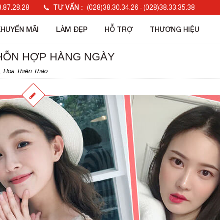
TƯ VẤN :
.87.28.28
(028)38.30.34.26
(028)38.33.35.38
-
KHUYẾN MÃI
LÀM ĐẸP
HỖ TRỢ
THƯƠNG HIỆU
HỖN HỢP HÀNG NGÀY
Hoa Thiên Thảo