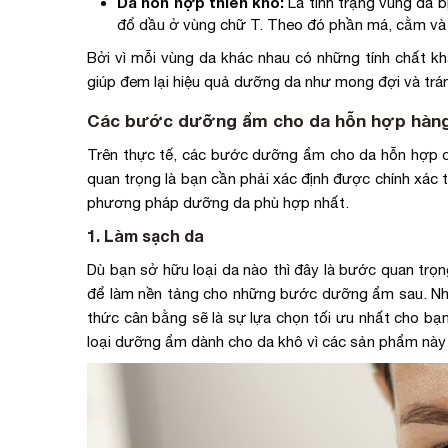
Da hỗn hợp thiên khô:
Là tình trạng vùng da 
đổ dầu ở vùng chữ T. Theo đó phần má, cằm và 2 
Bởi vì mỗi vùng da khác nhau có những tính chất 
giúp đem lại hiệu quả dưỡng da như mong đợi và trá
Các bước dưỡng ẩm cho da hỗn hợp hàn
Trên thực tế, các bước dưỡng ẩm cho da hỗn hợp cũ
quan trọng là bạn cần phải xác định được chính xác
phương pháp dưỡng da phù hợp nhất.
1. Làm sạch da
Dù bạn sở hữu loại da nào thì đây là bước quan trọ
để làm nền tảng cho những bước dưỡng ẩm sau. Nhữ
thức cân bằng sẽ là sự lựa chọn tối ưu nhất cho b
loại dưỡng ẩm dành cho da khô vì các sản phẩm này q