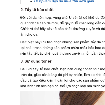
Bí kíp làm đẹp da mùa thu đơn giản
2. Tẩy tế bào chết
Đối với da hỗn hợp, vùng chữ U sẽ rất dễ khô do đó 
quá trình tái tạo da mới, dễ gây bí lỗ chân lông dẫn
Chính vì thế hãy tẩy tế bào chết thường xuyên và đ
ẩm cho da.
Đặc biệt hãy ưu tiên chọn những sản phẩm tẩy da ch
tại nhà, tránh những sản phẩm chứa chất hóa học đ
nên tẩy tế bào chết quá thường xuyên, mỗi tuần thực 
3. Sử dụng toner
Sau khi tẩy tế bào chết, bạn nên dùng toner như mộ
trên da, giúp cân bằng độ pH tự nhiên, làm se khít 
dầu và tạo điều kiện thuận lợi cho các sản phẩm d
khá lành tính nên bạn có thể lựa chọn loại mà mình yê