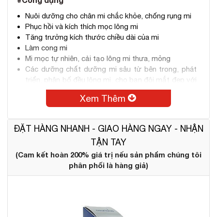
Nuôi dưỡng cho chân mi chắc khỏe, chống rụng mi
Phục hồi và kích thích mọc lông mi
Tăng trưởng kích thước chiều dài của mi
Làm cong mi
Mi mọc tự nhiên, cải tạo lông mi thưa, mỏng
Các dưỡng chất dưỡng mi sâu từ bên trong, phát
triển, phân bố đều lông mi, cho bạn đôi mắt đẹp với
hàng mi dài và cong vút.
Xem Thêm
ĐẶT HÀNG NHANH - GIAO HÀNG NGAY - NHẬN
TẬN TAY
(Cam kết hoàn 200% giá trị nếu sản phẩm chúng tôi
phân phối là hàng giả)
Tác dụng serum mọc mi Nouriche có thể nhanh