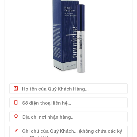
chậm tùy theo thể trạng và cơ địa
#Cách sử dụng
Sử dụng ngày 1 lần trước khi đi ngủ (tối), rửa sạch
mắt trước khi sử dụng, không rửa lại mắt trong
vòng 8h sau khi sử dụng.
Nhỏ 1 giọt serum nhỏ và quẹt lên chân của lông mi.
Sau khi thoa serum mọc mi Nouriche Revitalash,
dùng tay giữ cố định mí mắt trong vài giây, không
nên chớp mắt ngay sẽ gây cay mắt.
Tuyệt đối không sử dụng nhiều hơn 1 lần/ngày vì
cũng sẽ không làm mi mọc nhanh hơn được.
#Ưu điểm nổi bật
Sản phẩm an toàn, không gây bất kỳ phản ứng phụ,
không làm cay, đỏ mắt.
Không gây thâm mắt hay rụng mi.