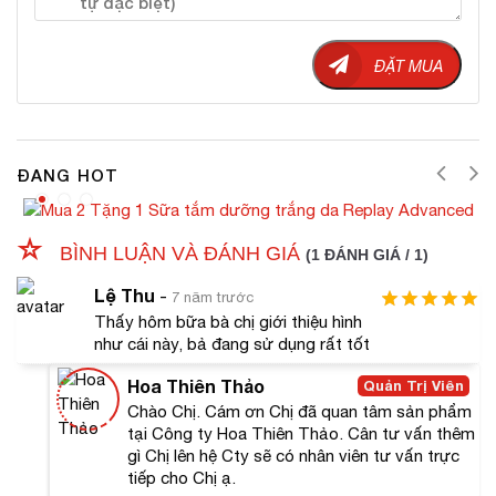
Khi sử dụng sản phẩm lâu dài không ảnh hưởng đến
đến kết mạc của mắt như các sản phẩm khác.
ĐẶT MUA
ĐANG HOT
BÌNH LUẬN VÀ ĐÁNH GIÁ
(1 ĐÁNH GIÁ / 1)
Lệ Thu
-
7 năm trước
Thấy hôm bữa bà chị giới thiệu hình
#Đối tượng sử dụng
như cái này, bả đang sử dụng rất tốt
Người có lông mi mỏng, yếu, thưa và ngắn.
Hoa Thiên Thảo
Quản Trị Viên
Những bạn có hàng mi đang bị khô và dễ gãy rụng.
Chào Chị. Cám ơn Chị đã quan tâm sản phẩm
Sản phẩm phù hợp với mọi hàng mi, không gây tác
tại Công ty Hoa Thiên Thảo. Cân tư vấn thêm
hại gì đến đôi mắt và không ảnh hưởng đến da mặt
gì Chị lên hệ Cty sẽ có nhân viên tư vấn trực
của bạn nên hầu hết phù hợp cho mọi đối tượng kể
tiếp cho Chị ạ.
cả nam hay nữ.