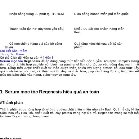
Nhận hàng trong 30 phút tại TP. HCM
Giao hàng nhanh miễn phí toàn quốc
Thanh toán tận nơi (tùy theo yêu cầu)
Nhiều ưu đãi cho khách hàng thân
thiết
Có tem chống hàng giả của bộ công
Quà tặng kèm khi mua bất kỳ sản
an
phẩm
Share:
Chi Tiết Sản Phẩm
Thông Tin Thêm
Có thể Click để Hiện ra dàn ý
[
Hiện
]
Serum mọc tóc
Regenesis
đã áp dụng công thức tiên tiến độc quyền BioPeptin Complex mang
tính đột phá, kết hợp peptide với biotin và panthenol làm cho tóc xơ yếu trông dày, mạnh mẽ
hơn. Đồng thời được chiết xuất từ thảo dược thiên nhiên với lượng protein dồi dào thúc đẩy
quá trình tái tạo tóc mới, cải thiện sợi tóc dày và chắc hơn, giúp cân bằng độ ẩm, tăng liên kết
giúp tóc bám chắc vào nang, giảm nguy cơ rụng tóc.
1. Serum mọc tóc Regenesis hiệu quả an toàn
#Thành phần
Thành phần được tổng hợp từ những dưỡng chất thiên nhiên như cây Bạch Quả, rễ cây Nhân
Sâm, hoa cây Hoa Trà, chiết xuất trái cây, protein trong hạt lúa mì, Regenesis mang lại một mái
tóc tràn đầy sức sống, bóng mượt.