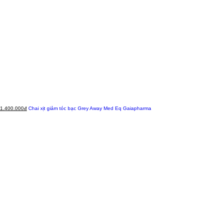
1.400.000đ
Chai xịt giảm tóc bạc Grey Away Med Eq Gaiapharma