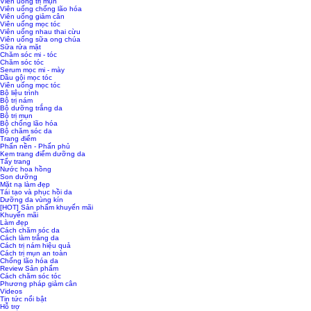
Viên uống trị mụn
Viên uống chống lão hóa
Viên uống giảm cân
Viên uống mọc tóc
Viên uống nhau thai cừu
Viên uống sữa ong chúa
Sữa rửa mặt
Chăm sóc mi - tóc
Chăm sóc tóc
Serum mọc mi - mày
Dầu gội mọc tóc
Viên uống mọc tóc
Bộ liệu trình
Bộ trị nám
Bộ dưỡng trắng da
Bộ trị mụn
Bộ chống lão hóa
Bộ chăm sóc da
Trang điểm
Phấn nền - Phấn phủ
Kem trang điểm dưỡng da
Tẩy trang
Nước hoa hồng
Son dưỡng
Mặt nạ làm đẹp
Tái tạo và phục hồi da
Dưỡng da vùng kín
[HOT] Sản phẩm khuyến mãi
Khuyến mãi
Làm đẹp
Cách chăm sóc da
Cách làm trắng da
Cách trị nám hiệu quả
Cách trị mụn an toàn
Chống lão hóa da
Review Sản phẩm
Cách chăm sóc tóc
Phương pháp giảm cân
Videos
Tin tức nổi bật
Hỗ trợ