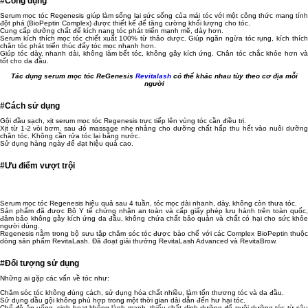
#Công dụng
Serum mọc tóc Regenesis giúp làm sống lại sức sống của mái tóc với một công thức mang tính
đột phá (BioPeptin Complex) được thiết kế để tăng cường khối lượng cho tóc.
Cung cấp dưỡng chất để kích nang tóc phát triển mạnh mẽ, dày hơn.
Serum kích thích mọc tóc chiết xuất 100% từ thảo dược. Giúp ngăn ngừa tóc rụng, kích thích
chân tóc phát triển thúc đẩy tóc mọc nhanh hơn.
Giúp tóc dày, nhanh dài, không làm bết tóc, không gây kích ứng. Chân tóc chắc khỏe hơn và
tốt cho da đầu.
Tác dụng serum mọc tóc ReGenesis
Revitalash
có thể khác nhau tùy theo cơ địa mỗi
người
#Cách sử dụng
Gội đầu sạch, xịt serum mọc tóc Regenesis trực tiếp lên vùng tóc cần điều trị.
Xịt từ 1-2 vòi bơm, sau đó massage nhẹ nhàng cho dưỡng chất hấp thu hết vào nuôi dưỡng
chân tóc. Không cần rửa tóc lại bằng nước.
Sử dụng hàng ngày để đạt hiệu quả cao.
#Ưu điểm vượt trội
Serum mọc tóc Regenesis hiệu quả sau 4 tuần, tóc mọc dài nhanh, dày, không còn thưa tóc.
Sản phẩm đã được Bộ Y tế chứng nhận an toàn và cấp giấy phép lưu hành trên toàn quốc,
đảm bảo không gây kích ứng da đầu, không chứa chất bảo quản và chất có hại cho sức khỏe
người dùng.
Regenesis nằm trong bộ sưu tập chăm sóc tóc được bào chế với các Complex BioPeptin thuộc
dòng sản phẩm RevitaLash. Đã đoạt giải thưởng RevitaLash Advanced và RevitaBrow.
#Đối tượng sử dụng
Những ai gặp các vấn về tóc như:
Chăm sóc tóc không đúng cách, sử dụng hóa chất nhiều, làm tổn thương tóc và da đầu.
Sử dụng dầu gội không phù hợp trong một thời gian dài dẫn đến hư hại tóc.
Chế độ ăn uống, sinh hoạt không lành mạnh, thiếu chất dinh dưỡng để nuôi dưỡng tóc từ sâu