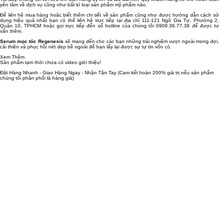
yên tâm về dịch vụ cũng như bất kì loại sản phẩm mỹ phẩm nào.
Để liên hệ mua hàng hoặc biết thêm chi tiết về sản phẩm cũng như được hướng dẫn cách sử
dụng hiệu quả nhất bạn có thể liên hệ trực tiếp tại địa chỉ 111-121 Ngô Gia Tự, Phường 2,
Quận 10, TPHCM hoặc gọi trực tiếp đến số hotline của chúng tôi 0908.36.77.38 để được tư
vấn thêm.
Serum mọc tóc Regenesis
sẽ mang đến cho các bạn những trải nghiệm vượt ngoài mong đợi,
cải thiện và phục hồi nét đẹp bề ngoài để bạn lấy lại được sự tự tin vốn có.
Xem Thêm
Sản phẩm tạm thời chưa có video giới thiệu!
Đặt Hàng Nhanh - Giao Hàng Ngay - Nhận Tận Tay
(Cam kết hoàn 200% giá trị nếu sản phẩm
chúng tôi phân phối là hàng giả)