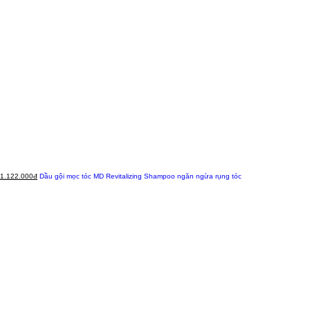
1.122.000đ
Dầu gội mọc tóc MD Revitalizing Shampoo ngăn ngừa rụng tóc