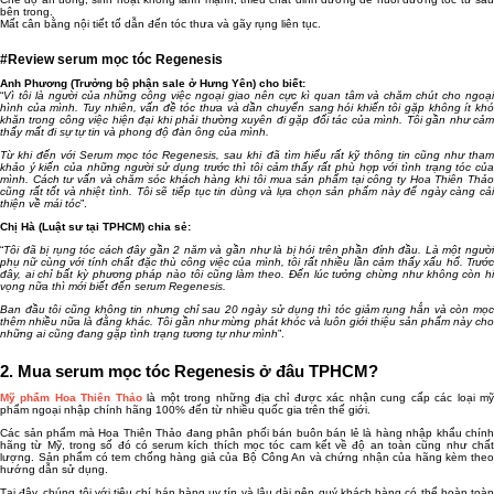
bên trong.
Mất cân bằng nội tiết tố dẫn đến tóc thưa và gãy rụng liên tục.
#Review serum mọc tóc Regenesis
Anh Phương (Trưởng bộ phận sale ở Hưng Yên) cho biết:
“
Vì tôi là người của những công việc ngoại giao nên cực kì quan tâm và chăm chút cho ngoại
hình của mình. Tuy nhiên, vấn đề tóc thưa và dần chuyển sang hói khiến tôi gặp không ít khó
khăn trong công việc hiện đại khi phải thường xuyên đi gặp đối tác của mình. Tôi gần như cảm
thấy mất đi sự tự tin và phong độ đàn ông của mình.
Từ khi đến với Serum mọc tóc Regenesis, sau khi đã tìm hiểu rất kỹ thông tin cũng như tham
khảo ý kiến của những người sử dụng trước thì tôi cảm thấy rất phù hợp với tình trạng tóc của
mình. Cách tư vấn và chăm sóc khách hàng khi tôi mua sản phẩm tại công ty Hoa Thiên Thảo
cũng rất tốt và nhiệt tình. Tôi sẽ tiếp tục tin dùng và lựa chọn sản phẩm này để ngày càng cải
thiện về mái tóc
”.
Chị Hà (Luật sư tại TPHCM) chia sẻ:
“
Tôi đã bị rụng tóc cách đây gần 2 năm và gần như là bị hói trên phần đỉnh đầu. Là một người
phụ nữ cùng với tính chất đặc thù công việc của mình, tôi rất nhiều lần cảm thấy xấu hổ. Trước
đây, ai chỉ bất kỳ phương pháp nào tôi cũng làm theo. Đến lúc tưởng chừng như không còn hi
vọng nữa thì mới biết đến serum Regenesis.
Ban đầu tôi cũng không tin nhưng chỉ sau 20 ngày sử dụng thì tóc giảm rụng hẳn và còn mọc
thêm nhiều nữa là đằng khác. Tôi gần như mừng phát khóc và luôn giới thiệu sản phẩm này cho
những ai cũng đang gặp tình trạng tương tự như mình
”.
2. Mua serum mọc tóc Regenesis ở đâu TPHCM?
Mỹ phẩm Hoa Thiên Thảo
là một trong những địa chỉ được xác nhận cung cấp các loại m
phẩm ngoại nhập chính hãng 100% đến từ nhiều quốc gia trên thế giới.
Các sản phẩm mà Hoa Thiên Thảo đang phân phối bán buôn bán lẻ là hàng nhập khẩu chính
hãng từ Mỹ, trong số đó có serum kích thích mọc tóc cam kết về độ an toàn cũng như chất
lượng. Sản phẩm có tem chống hàng giả của Bộ Công An và chứng nhận của hãng kèm theo
hướng dẫn sử dụng.
Tại đây, chúng tôi với tiêu chí bán hàng uy tín và lâu dài nên quý khách hàng có thể hoàn toàn