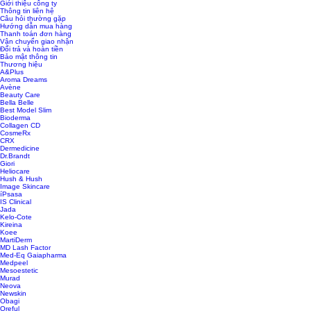
Giới thiệu công ty
Thông tin liên hệ
Câu hỏi thường gặp
Hướng dẫn mua hàng
Thanh toán đơn hàng
Vận chuyển giao nhận
Đổi trả và hoàn tiền
Bảo mật thông tin
Thương hiệu
A&Plus
Aroma Dreams
Avène
Beauty Care
Bella Belle
Best Model Slim
Bioderma
Collagen CD
CosmeRx
CRX
Dermedicine
Dr.Brandt
Giori
Heliocare
Hush & Hush
Image Skincare
íPsasa
IS Clinical
Jada
Kelo-Cote
Kireina
Koee
MartiDerm
MD Lash Factor
Med-Eq Gaiapharma
Medpeel
Mesoestetic
Murad
Neova
Newskin
Obagi
Oreful