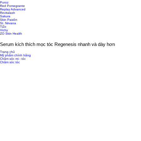
Puroz
Red Pomegrante
Replay Advanced
Revitalash
Sakura
Skin Pasión
St. Nirvana
TiZo
Vichy
ZO Skin Health
Serum kích thích mọc tóc Regenesis nhanh và dày hơn
Trang chủ
Mỹ phẩm chính hãng
Chăm sóc mi - tóc
Chăm sóc tóc