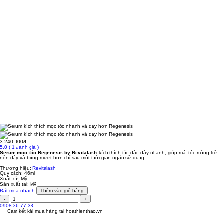
3.240.000đ
5,0
( 1 đánh giá )
Serum mọc tóc Regenesis by Revitalash
kích thích tóc dài, dày nhanh, giúp mái tóc mỏng trở
nên dày và bóng mượt hơn chỉ sau một thời gian ngắn sử dụng.
Thương hiệu:
Revitalash
Quy cách:
46ml
Xuất xứ:
Mỹ
Sản xuất tại:
Mỹ
Đặt mua nhanh
Thêm vào giỏ hàng
0908.36.77.38
Cam kết khi mua hàng tại
hoathienthao.vn