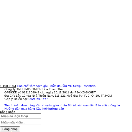
1.490.000đ
Tinh chất làm sạch gàu, nấm da đầu MD Scalp Essentials
Công Ty TNHH MTV TM DV Hoa Thiên Thảo
GPĐKKD số 0311368043 cấp ngày 25/11/2011 do PĐKKD-SKHĐT
Địa Chỉ: Lầu 12 tòa Nhà Thiên Nam, 111-121 Ngô Gia Tự, P. 2, Q. 10, TP.HCM
Góp ý, khiếu nại:
0926.567.567
Thanh toán đơn hàng
Vận chuyển giao nhận
Đổi trả và hoàn tiền
Bảo mật thông tin
Hướng dẫn mua hàng
Câu hỏi thường gặp
Đăng nhập
Đăng nhập