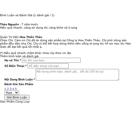
Bình Luận và Đánh Giá
(1 đánh giá / 1)
Thảo Nguyên
-
7 năm trước
Hiệu quả nhanh, càng sử dụng tóc càng khỏe và ít rụng
Quản Trị Viên
Hoa Thiên Thảo
Chào Chị. Cám ơn Chị đã tin dúng sản phẩm tại Công ty Hoa Thiên Thảo. Chị nhớ dùng sản
phẩm đều đặn nha Chị. Chị có thể kết hợp dùng thêm viên uống trị rụng tóc hỗ trợ mọc tóc Hair
Gain để đạt kết quả tốt nhất ạ.
(*) Hiệu quả nhanh chậm khác nhau tùy theo cơ địa
Thêm bình luận và đánh giá
Họ và Tên
*
Số Điện Thoại
*
Nội Dung Bình Luận
*
Đánh Giá Sản Phẩm
1
2
3
4
5
Sản Phẩm Cùng Loại