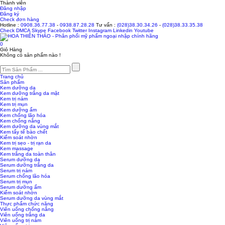
Thành viên
Đăng nhập
Đăng ký
Check đơn hàng
Hotline :
0908.36.77.38
-
0938.87.28.28
Tư vấn :
(028)38.30.34.26
-
(028)38.33.35.38
Check
DMCA
Skype
Facebook
Twitter
Instagram
Linkedin
Youtube
0
Giỏ Hàng
Không có sản phẩm nào !
Trang chủ
Sản phẩm
Kem dưỡng da
Kem dưỡng trắng da mặt
Kem trị nám
Kem trị mụn
Kem dưỡng ẩm
Kem chống lão hóa
Kem chống nắng
Kem dưỡng da vùng mắt
Kem tẩy tế bào chết
Kiểm soát nhờn
Kem trị sẹo - trị rạn da
Kem massage
Kem trắng da toàn thân
Serum dưỡng da
Serum dưỡng trắng da
Serum trị nám
Serum chống lão hóa
Serum trị mụn
Serum dưỡng ẩm
Kiểm soát nhờn
Serum dưỡng da vùng mắt
Thực phẩm chức năng
Viên uống chống nắng
Viên uống trắng da
Viên uống trị nám