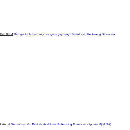
990.000đ
Dầu gội kích thích mọc tóc giảm gãy rụng RevitaLash Thickening Shampoo
Liên hệ
Serum mọc tóc Revitalash Volume Enhancing Foam cao cấp của Mỹ (USA)