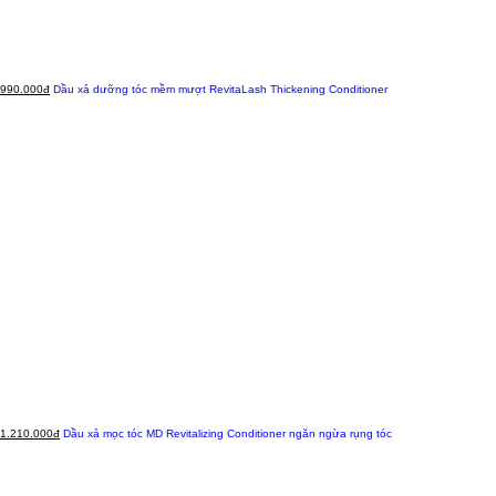
990.000đ
Dầu xả dưỡng tóc mềm mượt RevitaLash Thickening Conditioner
1.210.000đ
Dầu xả mọc tóc MD Revitalizing Conditioner ngăn ngừa rụng tóc