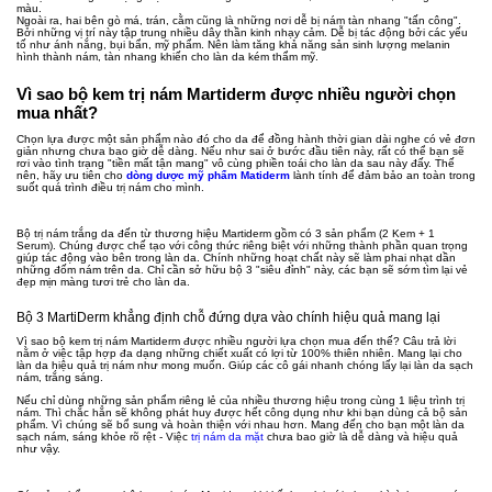
màu.
Ngoài ra, hai bên gò má, trán, cằm cũng là những nơi dễ bị nám tàn nhang "tấn công".
Bởi những vị trí này tập trung nhiều dây thần kinh nhạy cảm. Dễ bị tác động bởi các yếu
tố như ánh nắng, bụi bẩn, mỹ phẩm. Nên làm tăng khả năng sản sinh lượng melanin
hình thành nám, tàn nhang khiến cho làn da kém thẩm mỹ.
Vì sao bộ kem trị nám Martiderm được nhiều người chọn
mua nhất?
Chọn lựa được một sản phẩm nào đó cho da để đồng hành thời gian dài nghe có vẻ đơn
giản nhưng chưa bao giờ dễ dàng. Nếu như sai ở bước đầu tiên này, rất có thể bạn sẽ
rơi vào tình trạng "tiền mất tận mang" vô cùng phiền toái cho làn da sau này đấy. Thế
nên, hãy ưu tiên cho
dòng dược mỹ phẩm Matiderm
lành tính để đảm bảo an toàn trong
suốt quá trình điều trị nám cho mình.
Bộ trị nám trắng da đến từ thương hiệu Martiderm gồm có 3 sản phẩm (2 Kem + 1
Serum). Chúng được chế tạo với công thức riêng biệt với những thành phần quan trọng
giúp tác động vào bên trong làn da. Chính những hoạt chất này sẽ làm phai nhạt dần
những đốm nám trên da. Chỉ cần sở hữu bộ 3 "siêu đỉnh" này, các bạn sẽ sớm tìm lại vẻ
đẹp mịn màng tươi trẻ cho làn da.
Bộ 3 MartiDerm khẳng định chỗ đứng dựa vào chính hiệu quả mang lại
Vì sao bộ kem trị nám Martiderm được nhiều người lựa chọn mua đến thế? Câu trả lời
nằm ở việc tập hợp đa dạng những chiết xuất có lợi từ 100% thiên nhiên. Mang lại cho
làn da hiệu quả trị nám như mong muốn. Giúp các cô gái nhanh chóng lấy lại làn da sạch
nám, trắng sáng.
Nếu chỉ dùng những sản phẩm riêng lẻ của nhiều thương hiệu trong cùng 1 liệu trình trị
nám. Thì chắc hẳn sẽ không phát huy được hết công dụng như khi bạn dùng cả bộ sản
phẩm. Vì chúng sẽ bổ sung và hoàn thiện với nhau hơn. Mang đến cho bạn một làn da
sạch nám, sáng khỏe rõ rệt - Việc
trị nám da mặt
chưa bao giờ là dễ dàng và hiệu quả
như vậy.