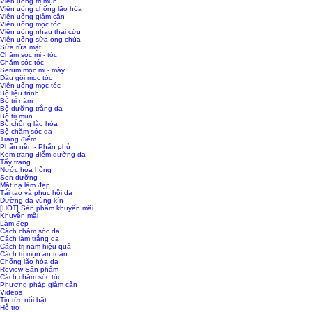
Viên uống trị mụn
Viên uống chống lão hóa
Viên uống giảm cân
Viên uống mọc tóc
Viên uống nhau thai cừu
Viên uống sữa ong chúa
Sữa rửa mặt
Chăm sóc mi - tóc
Chăm sóc tóc
Serum mọc mi - mày
Dầu gội mọc tóc
Viên uống mọc tóc
Bộ liệu trình
Bộ trị nám
Bộ dưỡng trắng da
Bộ trị mụn
Bộ chống lão hóa
Bộ chăm sóc da
Trang điểm
Phấn nền - Phấn phủ
Kem trang điểm dưỡng da
Tẩy trang
Nước hoa hồng
Son dưỡng
Mặt nạ làm đẹp
Tái tạo và phục hồi da
Dưỡng da vùng kín
[HOT] Sản phẩm khuyến mãi
Khuyến mãi
Làm đẹp
Cách chăm sóc da
Cách làm trắng da
Cách trị nám hiệu quả
Cách trị mụn an toàn
Chống lão hóa da
Review Sản phẩm
Cách chăm sóc tóc
Phương pháp giảm cân
Videos
Tin tức nổi bật
Hỗ trợ