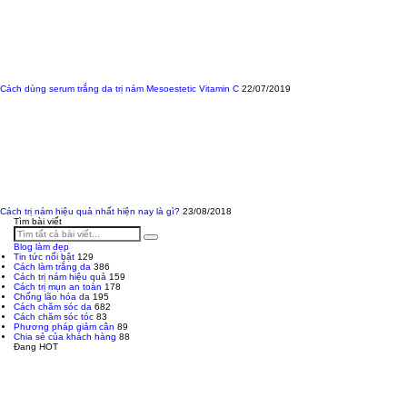
Cách dùng serum trắng da trị nám Mesoestetic Vitamin C
22/07/2019
Cách trị nám hiệu quả nhất hiện nay là gì?
23/08/2018
Tìm bài viết
Blog làm đẹp
Tin tức nổi bật
129
Cách làm trắng da
386
Cách trị nám hiệu quả
159
Cách trị mụn an toàn
178
Chống lão hóa da
195
Cách chăm sóc da
682
Cách chăm sóc tóc
83
Phương pháp giảm cân
89
Chia sẻ của khách hàng
88
Đang HOT