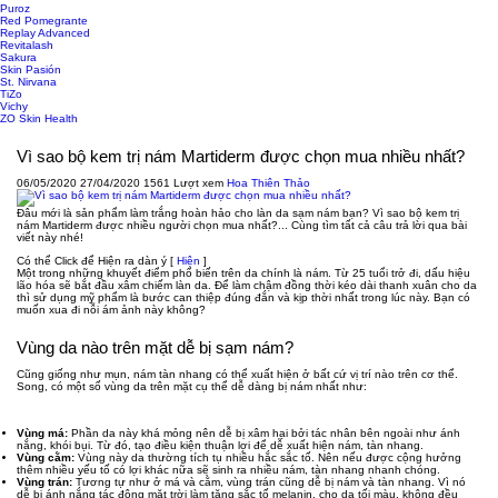
Puroz
Red Pomegrante
Replay Advanced
Revitalash
Sakura
Skin Pasión
St. Nirvana
TiZo
Vichy
ZO Skin Health
Vì sao bộ kem trị nám Martiderm được chọn mua nhiều nhất?
06/05/2020
27/04/2020
1561 Lượt xem
Hoa Thiên Thảo
Đâu mới là sản phẩm làm trắng hoàn hảo cho làn da sạm nám bạn? Vì sao bộ kem trị
nám Martiderm được nhiều người chọn mua nhất?... Cùng tìm tất cả câu trả lời qua bài
viết này nhé!
Có thể Click để Hiện ra dàn ý
[
Hiện
]
Một trong những khuyết điểm phổ biến trên da chính là nám. Từ 25 tuổi trở đi, dấu hiệu
lão hóa sẽ bắt đầu xâm chiếm làn da. Để làm chậm đồng thời kéo dài thanh xuân cho da
thì sử dụng mỹ phẩm là bước can thiệp đúng đắn và kịp thời nhất trong lúc này. Bạn có
muốn xua đi nỗi ám ảnh này không?
Vùng da nào trên mặt dễ bị sạm nám?
Cũng giống như mụn, nám tàn nhang có thể xuất hiện ở bất cứ vị trí nào trên cơ thể.
Song, có một số vùng da trên mặt cụ thể dễ dàng bị nám nhất như:
Vùng má:
Phần da này khá mỏng nên dễ bị xâm hại bởi tác nhân bên ngoài như ánh
nắng, khói bụi. Từ đó, tạo điều kiện thuận lợi để dễ xuất hiện nám, tàn nhang.
Vùng cằm:
Vùng này da thường tích tụ nhiều hắc sắc tố. Nên nếu được cộng hưởng
thêm nhiều yếu tố có lợi khác nữa sẽ sinh ra nhiều nám, tàn nhang nhanh chóng.
Vùng trán:
Tương tự như ở má và cằm, vùng trán cũng dễ bị nám và tàn nhang. Vì nó
dễ bị ánh nắng tác động mặt trời làm tăng sắc tố melanin, cho da tối màu, không đều