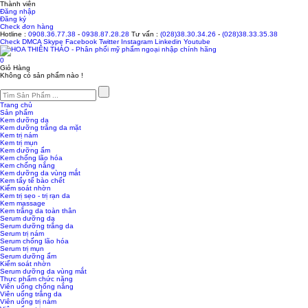
Thành viên
Đăng nhập
Đăng ký
Check đơn hàng
Hotline :
0908.36.77.38
-
0938.87.28.28
Tư vấn :
(028)38.30.34.26
-
(028)38.33.35.38
Check
DMCA
Skype
Facebook
Twitter
Instagram
Linkedin
Youtube
0
Giỏ Hàng
Không có sản phẩm nào !
Trang chủ
Sản phẩm
Kem dưỡng da
Kem dưỡng trắng da mặt
Kem trị nám
Kem trị mụn
Kem dưỡng ẩm
Kem chống lão hóa
Kem chống nắng
Kem dưỡng da vùng mắt
Kem tẩy tế bào chết
Kiểm soát nhờn
Kem trị sẹo - trị rạn da
Kem massage
Kem trắng da toàn thân
Serum dưỡng da
Serum dưỡng trắng da
Serum trị nám
Serum chống lão hóa
Serum trị mụn
Serum dưỡng ẩm
Kiểm soát nhờn
Serum dưỡng da vùng mắt
Thực phẩm chức năng
Viên uống chống nắng
Viên uống trắng da
Viên uống trị nám