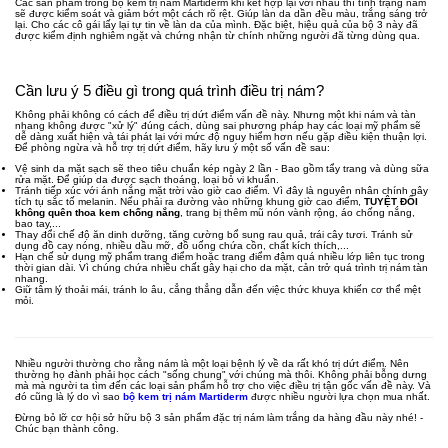
Các sản phẩm trong bộ kem trị nám Martiderm khi kết hợp lại với nhau thì tình trạng nám
sẽ được kiểm soát và giảm bớt một cách rõ rệt. Giúp làn da dần đều màu, trắng sáng trở
lại. Cho các cô gái lấy lại tự tin về làn da của mình. Đặc biệt, hiệu quả của bộ 3 này đã
được kiểm định nghiêm ngặt và chứng nhận từ chính những người đã từng dùng qua.
Cần lưu ý 5 điều gì trong quá trình điều trị nám?
Không phải không có cách để điều trị dứt điểm vấn đề này. Nhưng một khi nám và tàn
nhang không được "xử lý" đúng cách, dùng sai phương pháp hay các loại mỹ phẩm sẽ
dễ dàng xuất hiện và tái phát lại với mức độ nguy hiểm hơn nếu gặp điều kiện thuận lợi.
Để phòng ngừa và hỗ trợ trị dứt điểm, hãy lưu ý một số vấn đề sau:
Vệ sinh da mặt sạch sẽ theo tiêu chuẩn kép ngày 2 lần - Bao gồm tẩy trang và dùng sữa
rửa mặt. Để giúp da được sạch thoáng, loại bỏ vi khuẩn.
Tránh tiếp xúc với ánh nắng mặt trời vào giờ cao điểm. Vì đây là nguyên nhân chính gây
tích tụ sắc tố melanin. Nếu phải ra đường vào những khung giờ cao điểm,
TUYỆT ĐỐI
không quên thoa kem chống nắng
, trang bị thêm mũ nón vành rộng, áo chống nắng,
bao tay,...
Thay đổi chế độ ăn dinh dưỡng, tăng cường bổ sung rau quả, trái cây tươi. Tránh sử
dụng đồ cay nóng, nhiều dầu mỡ, đồ uống chứa cồn, chất kích thích,...
Hạn chế sử dụng mỹ phẩm trang điểm hoặc trang điểm đậm quá nhiều lớp liên tục trong
thời gian dài. Vì chúng chứa nhiều chất gây hại cho da mặt, cản trở quá trình trị nám tàn
nhang.
Giữ tâm lý thoải mái, tránh lo âu, cẳng thẳng dẫn đến việc thức khuya khiến cơ thể mệt
mỏi.
Nhiều người thường cho rằng nám là một loại bệnh lý về da rất khó trị dứt điểm. Nên
thường họ đành phải học cách "sống chung" với chúng mà thôi. Không phải bỗng dưng
mà mà người ta tìm đến các loại sản phẩm hỗ trợ cho việc điều trị tận gốc vấn đề này. Và
đó cũng là lý do vì sao
bộ kem trị nám Martiderm
được nhiều người lựa chọn mua nhất.
Đừng bỏ lỡ cơ hội sở hữu bộ 3 sản phẩm đặc trị nám làm trắng da hàng đầu này nhé! -
Chúc bạn thành công.