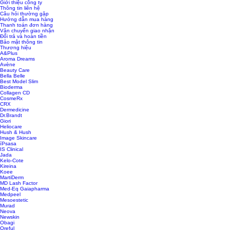
Giới thiệu công ty
Thông tin liên hệ
Câu hỏi thường gặp
Hướng dẫn mua hàng
Thanh toán đơn hàng
Vận chuyển giao nhận
Đổi trả và hoàn tiền
Bảo mật thông tin
Thương hiệu
A&Plus
Aroma Dreams
Avène
Beauty Care
Bella Belle
Best Model Slim
Bioderma
Collagen CD
CosmeRx
CRX
Dermedicine
Dr.Brandt
Giori
Heliocare
Hush & Hush
Image Skincare
íPsasa
IS Clinical
Jada
Kelo-Cote
Kireina
Koee
MartiDerm
MD Lash Factor
Med-Eq Gaiapharma
Medpeel
Mesoestetic
Murad
Neova
Newskin
Obagi
Oreful