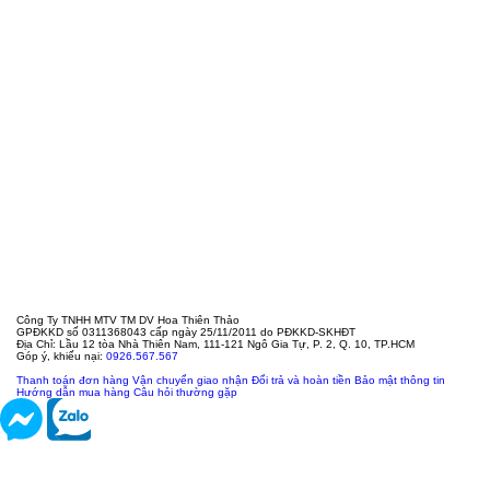
Công Ty TNHH MTV TM DV Hoa Thiên Thảo
GPĐKKD số 0311368043 cấp ngày 25/11/2011 do PĐKKD-SKHĐT
Địa Chỉ: Lầu 12 tòa Nhà Thiên Nam, 111-121 Ngô Gia Tự, P. 2, Q. 10, TP.HCM
Góp ý, khiếu nại:
0926.567.567
Thanh toán đơn hàng
Vận chuyển giao nhận
Đổi trả và hoàn tiền
Bảo mật thông tin
Hướng dẫn mua hàng
Câu hỏi thường gặp