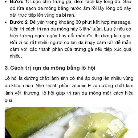
Bước 1:
Luộc chín trứng gà, đem tách lấy lòng đỏ. Sau
đó rửa sạch da mông bằng nước ấm rồi lấy lòng đỏ này
xát trực tiếp lên vùng da bị rạn.
Bước 2:
Để yên trong khoảng 30 phút kết hợp massage.
Kiên trì cách trị rạn da mông này 3 lần/ tuần. Lưu ý nếu có
hiện tượng ngứa ngáy hay nổi mẩn đỏ thì dừng lại ngay.
Bởi vì có rất nhiều người có làn da nhạy cảm rất dễ mẫn
cảm với các thành phần của trứng gà nếu tiếp xúc quá
nhiều.
3. Cách trị rạn da mông bằng lô hội
Lô hội là dưỡng chất lành tính có thể áp dụng lên nhiều vùng
da khác nhau. Nhờ thành phần vitamin E và dưỡng chất làm
lành vết thương, lô hội giúp trị rạn da mông một cách hiệu
quả.