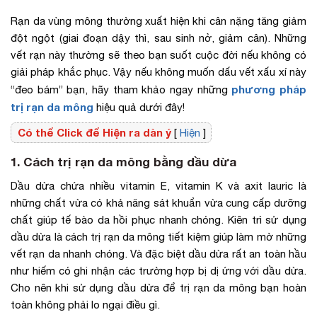
Rạn da vùng mông thường xuất hiện khi cân nặng tăng giảm
đột ngột (giai đoạn dậy thì, sau sinh nở, giảm cân). Những
vết rạn này thường sẽ theo bạn suốt cuộc đời nếu không có
giải pháp khắc phục. Vậy nếu không muốn dấu vết xấu xí này
phương pháp
“đeo bám” bạn, hãy tham khảo ngay những
trị rạn da mông
hiệu quả dưới đây!
Có thể Click để Hiện ra dàn ý
[
Hiện
]
1. Cách trị rạn da mông bằng dầu dừa
Dầu dừa chứa nhiều vitamin E, vitamin K và axit lauric là
những chất vừa có khả năng sát khuẩn vừa cung cấp dưỡng
chất giúp tế bào da hồi phục nhanh chóng. Kiên trì sử dụng
dầu dừa là cách trị rạn da mông tiết kiệm giúp làm mờ những
vết rạn da nhanh chóng. Và đặc biệt dầu dừa rất an toàn hầu
như hiếm có ghi nhận các trường hợp bị dị ứng với dầu dừa.
Cho nên khi sử dụng dầu dừa để trị rạn da mông bạn hoàn
toàn không phải lo ngại điều gì.