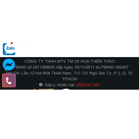
CÔNG TY TNHH MTV TM DV HOA THIÊN THẢO
GPĐKKD số 0311368043 cấp ngày 25/11/2011 do PĐKKD-SKHĐT
Địa Chỉ: Lầu 12 tòa Nhà Thiên Nam, 111-121 Ngô Gia Tự, P. 2, Q. 10,
TP.HCM
Góp ý, khiếu nại:
0926.567.567
THANH TOÁN ĐƠN HÀNG
VẬN CHUYỂN GIAO NHẬN
ĐỔI TRẢ VÀ HOÀN TIỀN
BẢO MẬT THÔNG TIN
HƯỚNG DẪN MUA HÀNG
CÂU HỎI THƯỜNG GẶP