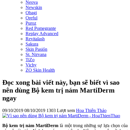
Neova
Newskin
Obagi
Oreful
Puroz
Red Pomegrante
Replay Advanced
Revitalash
Sakura
Skin Pasión
St. Nirvana
TiZo
Vichy
ZO Skin Health
Đọc xong bài viết này, bạn sẽ biết vì sao
nên dùng Bộ kem trị nám MartiDerm
ngay
09/10/2019
08/10/2019
1303 Lượt xem
Hoa Thiên Thảo
Bộ kem trị nám MartiDerm
là một trong những sự lựa chọn của