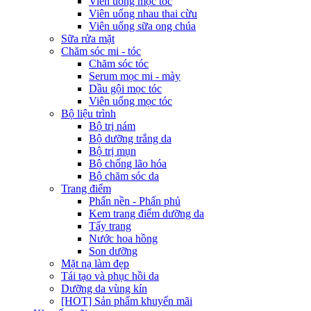
Viên uống mọc tóc
Viên uống nhau thai cừu
Viên uống sữa ong chúa
Sữa rửa mặt
Chăm sóc mi - tóc
Chăm sóc tóc
Serum mọc mi - mày
Dầu gội mọc tóc
Viên uống mọc tóc
Bộ liệu trình
Bộ trị nám
Bộ dưỡng trắng da
Bộ trị mụn
Bộ chống lão hóa
Bộ chăm sóc da
Trang điểm
Phấn nền - Phấn phủ
Kem trang điểm dưỡng da
Tẩy trang
Nước hoa hồng
Son dưỡng
Mặt nạ làm đẹp
Tái tạo và phục hồi da
Dưỡng da vùng kín
[HOT] Sản phẩm khuyến mãi