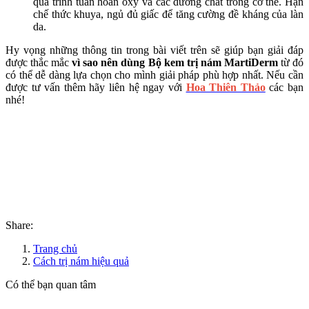
quá trình tuần hoàn oxy và các dưỡng chất trong cơ thể. Hạn
chế thức khuya, ngủ đủ giấc để tăng cường đề kháng của làn
da.
Hy vọng những thông tin trong bài viết trên sẽ giúp bạn giải đáp
được thắc mắc
vì sao nên dùng Bộ kem trị nám MartiDerm
từ đó
có thể dễ dàng lựa chọn cho mình giải pháp phù hợp nhất. Nếu cần
được tư vấn thêm hãy liên hệ ngay với
Hoa Thiên Thảo
các bạn
nhé!
Share:
Trang chủ
Cách trị nám hiệu quả
Có thể bạn quan tâm