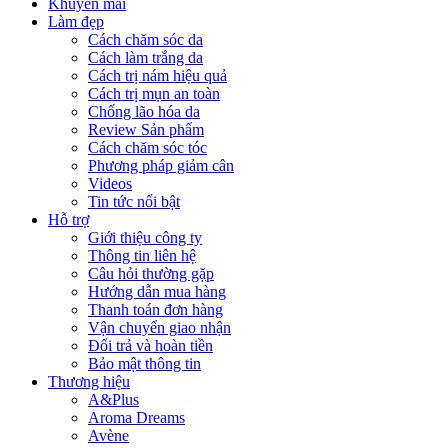
Khuyến mãi
Làm đẹp
Cách chăm sóc da
Cách làm trắng da
Cách trị nám hiệu quả
Cách trị mụn an toàn
Chống lão hóa da
Review Sản phẩm
Cách chăm sóc tóc
Phương pháp giảm cân
Videos
Tin tức nổi bật
Hỗ trợ
Giới thiệu công ty
Thông tin liên hệ
Câu hỏi thường gặp
Hướng dẫn mua hàng
Thanh toán đơn hàng
Vận chuyển giao nhận
Đổi trả và hoàn tiền
Bảo mật thông tin
Thương hiệu
A&Plus
Aroma Dreams
Avène