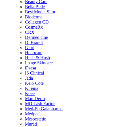
Beauty Care
Bella Belle
Best Model Slim
Bioderma
Collagen CD
CosmeRx
CRX
Dermedicine
Dr.Brandt
Giori
Heliocare
Hush & Hush
Image Skincare
íPsasa
IS Clinical
Jada
Kelo-Cote
Kireina
Koee
MartiDerm
MD Lash Factor
Med-Eq Gaiapharma
Medpeel
Mesoestetic
Murad