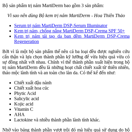
Bộ sản phẩm trị nám MartiDerm bao gồm 3 sản phẩm:
Vì sao nên dùng Bộ kem trị nám MartiDerm - Hoa Thiên Thảo
Serum trị nám MartiDerm DSP-Serum Illuminator
Kem trị nám, chống nắng MartiDerm DSP-Crema SPF 50+
Kem trị nám tái tạo da ban đêm MartiDerm DSP-Crema
Regeneration
Bởi vì là một bộ sản phẩm thế nên cả ba loại đều được nghiên cứu
cẩn thận và lựa chọn thành phần kỹ lưỡng để vừa hiệu quả vừa có
sự đồng nhất với nhau. Chính vì thế thành phần xuất hiện trong bộ
trị nám MartiDerm đều là những hoạt chất chiết xuất từ thiên nhiên,
thảo mộc lành tính và an toàn cho làn da. Có thể kể đến như:
Chiết xuất đậu nành
Chiết xuất hoa cúc
Phytic Acid
Salicylic acid
Kojic acid
Vitamin C
AHA
Lactokine và nhiều thành phần lành tính khác.
Nhờ vào bảng thành phần vượt trội đó mà hiệu quả sử dụng do bộ