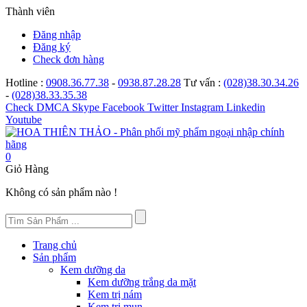
Thành viên
Đăng nhập
Đăng ký
Check đơn hàng
Hotline :
0908.36.77.38
-
0938.87.28.28
Tư vấn :
(028)38.30.34.26
-
(028)38.33.35.38
Check
DMCA
Skype
Facebook
Twitter
Instagram
Linkedin
Youtube
0
Giỏ Hàng
Không có sản phẩm nào !
Trang chủ
Sản phẩm
Kem dưỡng da
Kem dưỡng trắng da mặt
Kem trị nám
Kem trị mụn