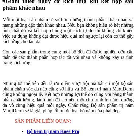
#Giảm thiểu nguy cơ kích ứng khi kết hợp sản
phẩm khác nhau
Mỗi một loại sản phẩm sẽ sở hữu những thành phần khác nhau và
mang những đặc tính khác nhau. Nếu bạn không hiểu rõ hết những
tính chất đó và kết hợp chúng một cách tự do thì không chỉ khiến
việc sử dụng không đạt được hiệu quả mà ngược lại còn có thể gây
kích ứng cho làn da.
Còn các sản phẩm trong cùng một bộ đều đã được nghiên cứu cẩn
thận để các thành phần hợp tác tốt với nhau và không xảy ra tình
trạng kích ứng.
Những lợi thế trên đều là ưu điểm vượt trội mà bất cứ một bộ sản
phẩm chăm sóc da nào cũng sở hữu và Bộ kem trị nám MartiDerm
cũng không ngoại lệ. Kết hợp những lợi thế đó cùng với bảng thành
phần chất lượng, lành tính đã tạo nên một chu trình trị nám, dưỡng
da vô cùng hiệu quả mỗi ngày. Chắc rằng Bộ sản phẩm trị nám
MartiDerm sẽ là giải pháp tối ưu để loại bỏ nám của phái đẹp.
SẢN PHẨM LIÊN QUAN:
Bộ kem trị nám Koee Pro