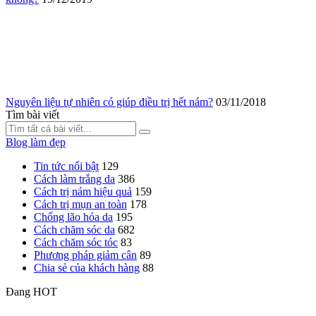
Nguyên liệu tự nhiên có giúp điều trị hết nám?
03/11/2018
Tìm bài viết
Blog làm đẹp
Tin tức nổi bật
129
Cách làm trắng da
386
Cách trị nám hiệu quả
159
Cách trị mụn an toàn
178
Chống lão hóa da
195
Cách chăm sóc da
682
Cách chăm sóc tóc
83
Phương pháp giảm cân
89
Chia sẻ của khách hàng
88
Đang HOT