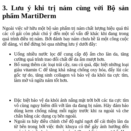
3. Lưu ý khi trị nám cùng với Bộ sản
phẩm MartiDerm
Ngoài việc sở hữu một bộ sản phẩm trị nám chất lượng hiệu quả thì
các cô gái còn phải chú ý đến một số vấn đề khác khi đang trong
quá trình điều trị nám. Bởi đánh bay nám chưa hề là một công cuộc
dễ dàng, vì thế đừng bỏ qua những lưu ý dưới đây:
Uống nhiều nước lọc để cung cấp độ ẩm cho làn da, tăng
cường quá trình trao đổi chất để da ẩm mượt hơn.
Bổ sung thêm các loại trái cây, rau củ quả, đặc biệt những loại
giàu vitamin C để tăng khả năng chống oxy hóa, đẩy lùi các
gốc tự do, tăng sinh collagen và bảo vệ da khỏi tia cực tím,
làm mờ và ngừa nám tốt hơn.
Đặc biệt bảo vệ da khỏi ánh nắng mặt trời bởi các tia cực tím
vô cùng nguy hiểm đối với làn da đang bị nám. Hãy đảm bảo
dùng kem chống nắng mỗi ngày trước khi ra ngoài và che
chắn bằng các dụng cụ bên ngoài.
Ngoài ra hãy điều chỉnh chế độ nghỉ ngơi để cải thiện làn da
từ bên trong bởi việc thức khuya có thể gây ảnh hưởng đến