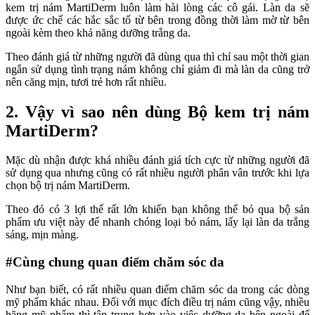
kem trị nám MartiDerm luôn làm hài lòng các cô gái. Làn da sẽ
được ức chế các hắc sắc tố từ bên trong đồng thời làm mờ từ bên
ngoài kèm theo khả năng dưỡng trắng da.
Theo đánh giá từ những người đã dùng qua thì chỉ sau một thời gian
ngắn sử dụng tình trạng nám không chỉ giảm đi mà làn da cũng trở
nên căng mịn, tươi trẻ hơn rất nhiều.
2. Vậy vì sao nên dùng Bộ kem trị nám
MartiDerm?
Mặc dù nhận được khá nhiều đánh giá tích cực từ những người đã
sử dụng qua nhưng cũng có rất nhiều người phân vân trước khi lựa
chọn bộ trị nám MartiDerm.
Theo đó có 3 lợi thế rất lớn khiến bạn không thể bỏ qua bộ sản
phẩm ưu việt này để nhanh chóng loại bỏ nám, lấy lại làn da trắng
sáng, mịn màng.
#Cùng chung quan điểm chăm sóc da
Như bạn biết, có rất nhiều quan điểm chăm sóc da trong các dòng
mỹ phẩm khác nhau. Đối với mục đích điều trị nám cũng vậy, nhiều
hãng mỹ phẩm thì tập trung hơn vào việc dưỡng da bên ngoài để