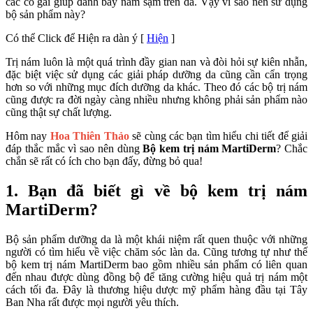
các cô gái giúp đánh bay nám sạm trên da. Vậy vì sao nên sử dụng
bộ sản phẩm này?
Có thể Click để Hiện ra dàn ý
[
Hiện
]
Trị nám luôn là một quá trình đầy gian nan và đòi hỏi sự kiên nhẫn,
đặc biệt việc sử dụng các giải pháp dưỡng da cũng cần cẩn trọng
hơn so với những mục đích dưỡng da khác. Theo đó các bộ trị nám
cũng được ra đời ngày càng nhiều nhưng không phải sản phẩm nào
cũng thật sự chất lượng.
Hôm nay
Hoa Thiên Thảo
sẽ cùng các bạn tìm hiểu chi tiết để giải
đáp thắc mắc vì sao nên dùng
Bộ kem trị nám MartiDerm
? Chắc
chắn sẽ rất có ích cho bạn đấy, đừng bỏ qua!
1. Bạn đã biết gì về bộ kem trị nám
MartiDerm?
Bộ sản phẩm dưỡng da là một khái niệm rất quen thuộc với những
người có tìm hiểu về việc chăm sóc làn da. Cũng tương tự như thế
bộ kem trị nám MartiDerm bao gồm nhiều sản phẩm có liên quan
đến nhau được dùng đồng bộ để tăng cường hiệu quả trị nám một
cách tối đa. Đây là thương hiệu dược mỹ phẩm hàng đầu tại Tây
Ban Nha rất được mọi người yêu thích.