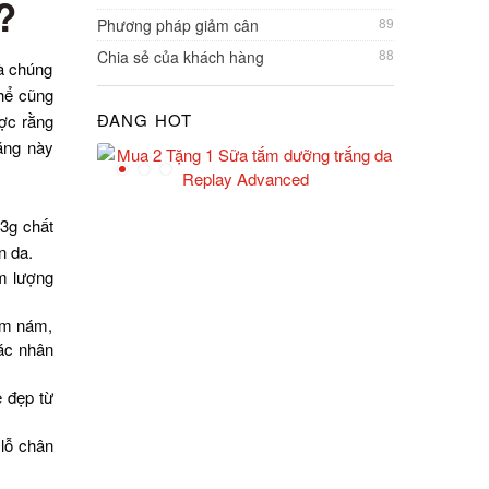
?
89
Phương pháp giảm cân
88
Chia sẻ của khách hàng
và chúng
hể cũng
ĐANG HOT
ược rằng
năng này
3g chất
n da.
àm lượng
hâm nám,
ác nhân
 đẹp từ
 lỗ chân