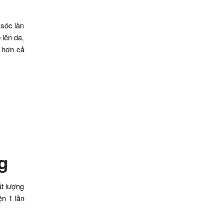
 sóc làn
 lên da,
 hơn cả
g
ất lượng
ện 1 lần