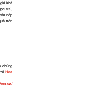
giá khá
ọc trai,
 xóa nếp
quả trên
m chúng
với
Hoa
thao.vn/