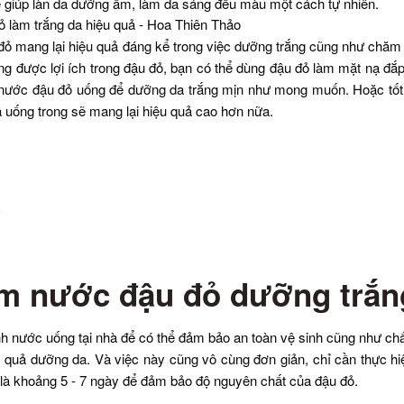
ể giúp làn da dưỡng ẩm, làm da sáng đều màu một cách tự nhiên.
đỏ mang lại hiệu quả đáng kể trong việc dưỡng trắng cũng như chăm
ng được lợi ích trong đậu đỏ, bạn có thể dùng đậu đỏ làm mặt nạ đắp
nước đậu đỏ uống để dưỡng da trắng mịn như mong muốn. Hoặc tốt
 uống trong sẽ mang lại hiệu quả cao hơn nữa.
e
àm nước đậu đỏ dưỡng trắn
ành nước uống tại nhà để có thể đảm bảo an toàn vệ sinh cũng như ch
 quả dưỡng da. Và việc này cũng vô cùng đơn giản, chỉ cần thực hi
 là khoảng 5 - 7 ngày để đảm bảo độ nguyên chất của đậu đỏ.