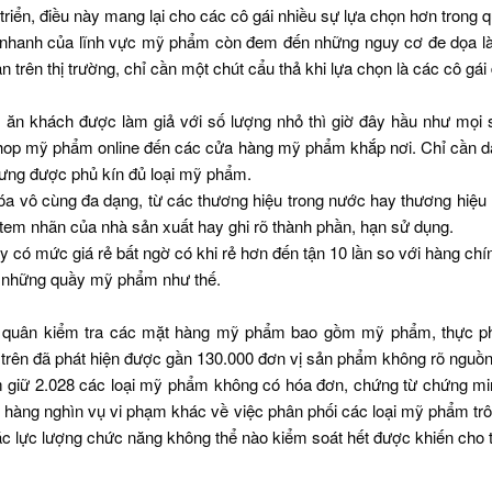
iển, điều này mang lại cho các cô gái nhiều sự lựa chọn hơn trong 
á nhanh của lĩnh vực mỹ phẩm còn đem đến những nguy cơ đe dọa là
 trên thị trường, chỉ cần một chút cẩu thả khi lựa chọn là các cô gái
n khách được làm giả với số lượng nhỏ thì giờ đây hầu như mọi s
 shop mỹ phẩm online đến các cửa hàng mỹ phẩm khắp nơi. Chỉ cần 
ưng được phủ kín đủ loại mỹ phẩm.
óa vô cùng đa dạng, từ các thương hiệu trong nước hay thương hiệu
tem nhãn của nhà sản xuất hay ghi rõ thành phần, hạn sử dụng.
 có mức giá rẻ bất ngờ có khi rẻ hơn đến tận 10 lần so với hàng c
p những quầy mỹ phẩm như thế.
ra quân kiểm tra các mặt hàng mỹ phẩm bao gồm mỹ phẩm, thực phẩ
ên đã phát hiện được gần 130.000 đơn vị sản phẩm không rõ nguồn gố
tạm giữ 2.028 các loại mỹ phẩm không có hóa đơn, chứng từ chứng min
m hàng nghìn vụ vi phạm khác về việc phân phối các loại mỹ phẩm tr
c lực lượng chức năng không thể nào kiểm soát hết được khiến cho t