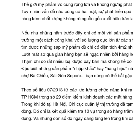
Thế giới mỹ phẩm vô cùng rộng lớn và không ngừng phát tr
Tuy nhiên vấn đề nào cũng có hai mặt, sự phát triển qu
hàng kém chất lượng không rõ nguồn gốc xuất hiện tràn lan
Nếu như những năm trước đây chỉ có một vài sản phẩm ă
trường một cách công khai với số lượng cực lớn từ các
tìm được những sạp mỹ phẩm dù chỉ có diện tích 4m2 nh
Lướt mắt sơ qua gian hàng bạn sẽ ngạc nhiên bởi hàng h
Thậm chí có rất nhiều loại được bày bán mà không hề có 
Đặc biệt những sản phẩm "nhập khẩu" hay "hàng hiệu” này
chợ Bà Chiểu, Sài Gòn Square... bạn cũng có thể bắt gặ
Theo số liệu 07/2018 từ các lực lượng chức năng khi 
TP.HCM trong số 29 điểm kiểm kinh doanh các mặt hàng tr
Trong khi đó tại Hà Nội, Chi cục quản lý thị trường đã 
đồng. Đó chỉ là kết quả kiểm tra 10 vụ trong số hàng tră
dụng. Và những con số đó ngày càng tăng lên trong khi cá