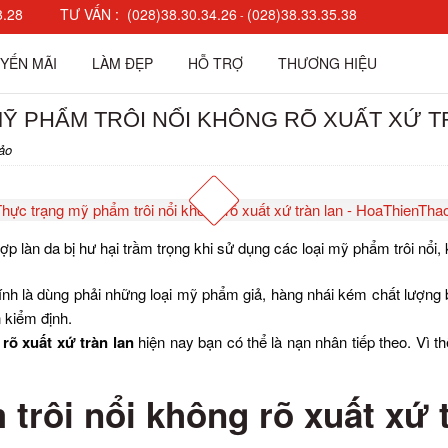
8.28
TƯ VẤN :
(028)38.30.34.26
(028)38.33.35.38
-
YẾN MÃI
LÀM ĐẸP
HỖ TRỢ
THƯƠNG HIỆU
Ỹ PHẨM TRÔI NỔI KHÔNG RÕ XUẤT XỨ T
ảo
làn da bị hư hại trầm trọng khi sử dụng các loại mỹ phẩm trôi nổi, k
hính là dùng phải những loại mỹ phẩm giả, hàng nhái kém chất lượng 
 kiểm định.
rõ xuất xứ tràn lan
hiện nay bạn có thể là nạn nhân tiếp theo. Vì 
trôi nổi không rõ xuất xứ t