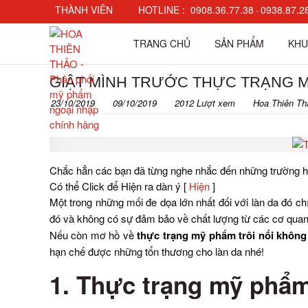
THÀNH VIÊN
HOTLINE :
0908.36.77.38
0938.87.2
-
Đăng nhập
TRANG CHỦ
SẢN PHẨM
KHU
Đăng ký
Check đơn hàng
GIẬT MÌNH TRƯỚC THỰC TRẠNG M
23/10/2019
09/10/2019
2012 Lượt xem
Hoa Thiên Th
Chắc hẳn các bạn đã từng nghe nhắc đến những trường hợp 
Có thể Click để Hiện ra dàn ý
[
Hiện
]
Một trong những mối đe dọa lớn nhất đối với làn da đó c
đó và không có sự đảm bảo về chất lượng từ các cơ quan
Nếu còn mơ hồ về
thực trạng mỹ phẩm trôi nổi không 
hạn chế được những tổn thương cho làn da nhé!
1. Thực trạng mỹ phẩm 