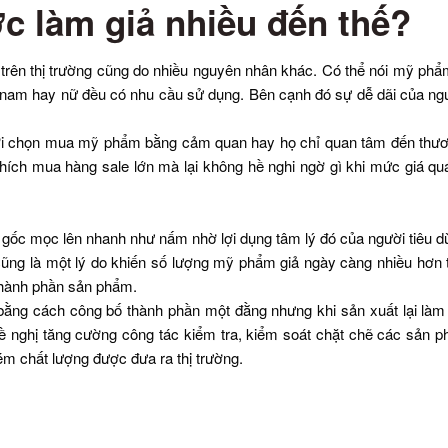
c làm giả nhiều đến thế?
 trên thị trường cũng do nhiều nguyên nhân khác. Có thể nói mỹ phẩ
 nam hay nữ đều có nhu cầu sử dụng. Bên cạnh đó sự dễ dãi của ng
ời chọn mua mỹ phẩm bằng cảm quan hay họ chỉ quan tâm đến thươn
hích mua hàng sale lớn mà lại không hề nghi ngờ gì khi mức giá quá
 mọc lên nhanh như nấm nhờ lợi dụng tâm lý đó của người tiêu dùng,
ũng là một lý do khiến số lượng mỹ phẩm giả ngày càng nhiều hơn t
 thành phần sản phẩm.
 bằng cách công bố thành phần một đằng nhưng khi sản xuất lại là
đề nghị tăng cường công tác kiểm tra, kiểm soát chặt chẽ các sản 
ém chất lượng được đưa ra thị trường.