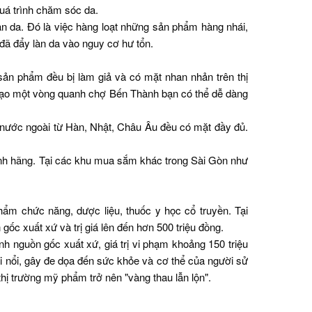
quá trình chăm sóc da.
n da. Đó là việc hàng loạt những sản phẩm hàng nhái,
 đã đẩy làn da vào nguy cơ hư tổn.
ản phẩm đều bị làm giả và có mặt nhan nhản trên thị
dạo một vòng quanh chợ Bến Thành bạn có thể dễ dàng
 nước ngoài từ Hàn, Nhật, Châu Âu đều có mặt đầy đủ.
hính hãng. Tại các khu mua sắm khác trong Sài Gòn như
m chức năng, dược liệu, thuốc y học cổ truyền. Tại
c xuất xứ và trị giá lên đến hơn 500 triệu đồng.
h nguồn gốc xuất xứ, giá trị vi phạm khoảng 150 triệu
ôi nổi, gây đe dọa đến sức khỏe và cơ thể của người sử
hị trường mỹ phẩm trở nên "vàng thau lẫn lộn".