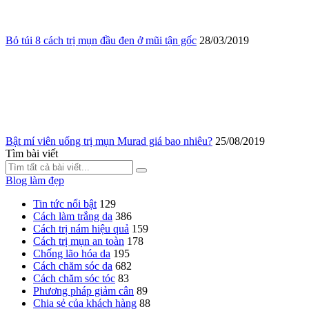
Bỏ túi 8 cách trị mụn đầu đen ở mũi tận gốc
28/03/2019
Bật mí viên uống trị mụn Murad giá bao nhiêu?
25/08/2019
Tìm bài viết
Blog làm đẹp
Tin tức nổi bật
129
Cách làm trắng da
386
Cách trị nám hiệu quả
159
Cách trị mụn an toàn
178
Chống lão hóa da
195
Cách chăm sóc da
682
Cách chăm sóc tóc
83
Phương pháp giảm cân
89
Chia sẻ của khách hàng
88