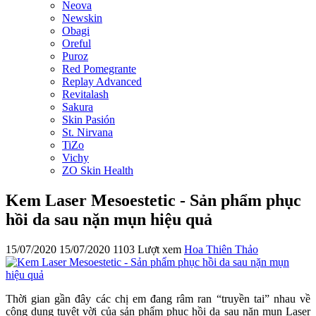
Neova
Newskin
Obagi
Oreful
Puroz
Red Pomegrante
Replay Advanced
Revitalash
Sakura
Skin Pasión
St. Nirvana
TiZo
Vichy
ZO Skin Health
Kem Laser Mesoestetic - Sản phẩm phục
hồi da sau nặn mụn hiệu quả
15/07/2020
15/07/2020
1103 Lượt xem
Hoa Thiên Thảo
Thời gian gần đây các chị em đang râm ran “truyền tai” nhau về
công dụng tuyệt vời của sản phẩm phục hồi da sau nặn mụn Laser