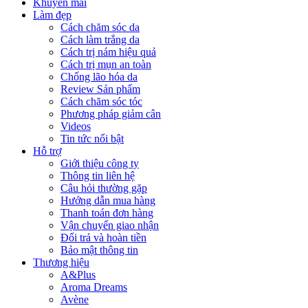
Khuyến mãi
Làm đẹp
Cách chăm sóc da
Cách làm trắng da
Cách trị nám hiệu quả
Cách trị mụn an toàn
Chống lão hóa da
Review Sản phẩm
Cách chăm sóc tóc
Phương pháp giảm cân
Videos
Tin tức nổi bật
Hỗ trợ
Giới thiệu công ty
Thông tin liên hệ
Câu hỏi thường gặp
Hướng dẫn mua hàng
Thanh toán đơn hàng
Vận chuyển giao nhận
Đổi trả và hoàn tiền
Bảo mật thông tin
Thương hiệu
A&Plus
Aroma Dreams
Avène