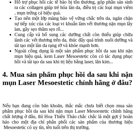
Hỗ trợ phục hồi các tế bào bị tổn thương, góp phần sản sinh
ra các collagen giúp trẻ hóa làn da, điều trị các loại mụn viêm
, mụn trứng cá hiệu quả.
Tạo nên một lớp màng bảo vệ vững chắc trên da, ngăn chặn
sự tiếp xúc của các loại vi khuẩn làm vết thương nặn mụn lây
lan, gây sẹo thâm sẹo rỗ...
Cung cấp và bổ sung các dưỡng chất còn thiếu giúp chữa
lành các vết thương trên da, thúc đẩy quá trình nuôi dưỡng và
tái tạo một làn da rạng rỡ và khỏe mạnh hơn.
Ngoài công dụng là một sản phẩm phục hồi da sau khi nặn
mụn hiệu quả, kem Laser Mesoestetic còn có tác dụng phục
hồi và tái tạo da sau khi trị liệu bằng laser, lăn kim...
4. Mua sản phẩm phục hồi da sau khi nặn
mụn Laser Mesoestetic chính hãng ở đâu?
Nếu bạn đang còn băn khoăn, thắc mắc chưa biết chọn mua sản
phẩm phục hồi da sau khi nặn mụn Laser Mesoestetic chính hãng
chất lượng ở đâu, thì Hoa Thiên Thảo chắc chắc là một gợi ý hoàn
hảo cho một địa chỉ phân phối các sản phẩm của thương hiệu
Mesoestetic có uy tín, tên tuổi trên thị trường.