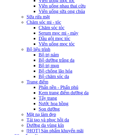
Viên uống mọc tóc
Viên uống nhau thai cừu
Viên uống sữa ong chúa
Sữa rửa mặt
Chăm sóc mi - tóc
Chăm sóc tóc
Serum mọc mi - mày
Dầu gội mọc tóc
Viên uống mọc tóc
Bộ liệu trình
Bộ trị nám
Bộ dưỡng trắng da
Bộ trị mụn
Bộ chống lão hóa
Bộ chăm sóc da
Trang điểm
Phấn nền - Phấn phủ
Kem trang điểm dưỡng da
Tẩy trang
Nước hoa hồng
Son dưỡng
Mặt nạ làm đẹp
Tái tạo và phục hồi da
Dưỡng da vùng kín
[HOT] Sản phẩm khuyến mãi