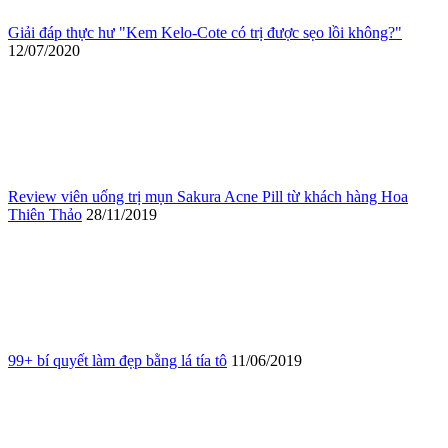
Giải đáp thực hư "Kem Kelo-Cote có trị được sẹo lồi không?"
12/07/2020
Review viên uống trị mụn Sakura Acne Pill từ khách hàng Hoa
Thiên Thảo
28/11/2019
99+ bí quyết làm đẹp bằng lá tía tô
11/06/2019