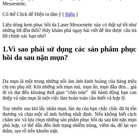
Mesoestetic.
Có thể Click để Hiện ra dàn ý
[
Hiện
]
Liệu dòng kem phục hồi da Laser Mesoestetic này có thật sự tốt như
những lời đồn thổi? Hãy khám phá ngay bài viết để tìm được câu trả
lời chính xác bạn nhé!
1.Vì sao phải sử dụng các sản phẩm phục
hồi da sau nặn mụn?
Da mụn là một trong những nỗi ám ảnh kinh hoàng của hàng triệu
chị em phụ nữ. Khi những nốt mụn mủ, mụn ẩn, mụn đầu đen... già
đi và đạt đến khoảng thời gian “chín mùi” thì hành động bạn can
thiệp và nặn mụn là một việc làm hoàn toàn cần thiết và hợp lý.
Tuy nhiên sau khi lấy nhân mụn, làn da của bạn chắc chắc đã bị tổn
thương và chịu một số ảnh hưởng nhất định. Nếu không biết cách
chăm sóc và lựa chọn những sản phẩm phục hồi da sau khi nặn mụn
phù hợp, có thể dẫn đến tình trạng nhiễm trùng, viêm da, để lại sẹo
thâm, sẹo rỗ trên khuôn mặt.