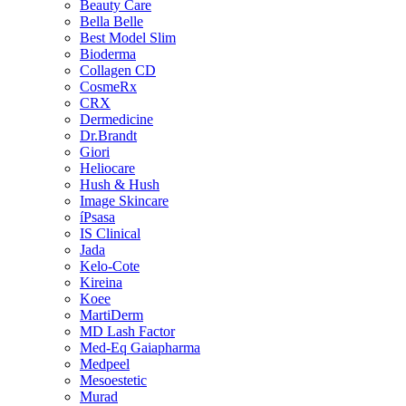
Beauty Care
Bella Belle
Best Model Slim
Bioderma
Collagen CD
CosmeRx
CRX
Dermedicine
Dr.Brandt
Giori
Heliocare
Hush & Hush
Image Skincare
íPsasa
IS Clinical
Jada
Kelo-Cote
Kireina
Koee
MartiDerm
MD Lash Factor
Med-Eq Gaiapharma
Medpeel
Mesoestetic
Murad