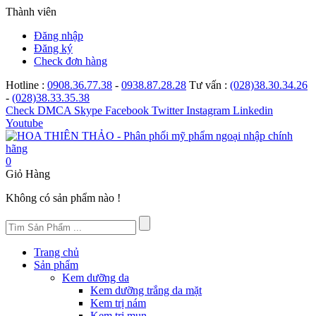
Thành viên
Đăng nhập
Đăng ký
Check đơn hàng
Hotline :
0908.36.77.38
-
0938.87.28.28
Tư vấn :
(028)38.30.34.26
-
(028)38.33.35.38
Check
DMCA
Skype
Facebook
Twitter
Instagram
Linkedin
Youtube
0
Giỏ Hàng
Không có sản phẩm nào !
Trang chủ
Sản phẩm
Kem dưỡng da
Kem dưỡng trắng da mặt
Kem trị nám
Kem trị mụn