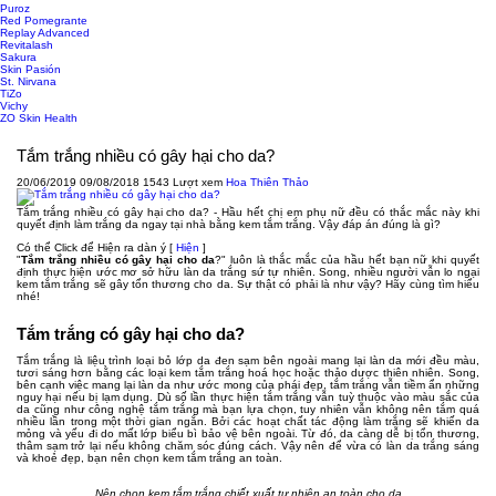
Puroz
Red Pomegrante
Replay Advanced
Revitalash
Sakura
Skin Pasión
St. Nirvana
TiZo
Vichy
ZO Skin Health
Tắm trắng nhiều có gây hại cho da?
20/06/2019
09/08/2018
1543 Lượt xem
Hoa Thiên Thảo
Tắm trắng nhiều có gây hại cho da? - Hầu hết chị em phụ nữ đều có thắc mắc này khi
quyết định làm trắng da ngay tại nhà bằng kem tắm trắng. Vậy đáp án đúng là gì?
Có thể Click để Hiện ra dàn ý
[
Hiện
]
"
Tắm trắng nhiều có gây hại cho da
?" luôn là thắc mắc của hầu hết bạn nữ khi quyết
định thực hiện ước mơ sở hữu làn da trắng sứ tự nhiên. Song, nhiều người vẫn lo ngại
kem tắm trắng sẽ gây tổn thương cho da. Sự thật có phải là như vậy? Hãy cùng tìm hiểu
nhé!
Tắm trắng có gây hại cho da?
Tắm trắng là liệu trình loại bỏ lớp da đen sạm bên ngoài mang lại làn da mới đều màu,
tươi sáng hơn bằng các loại kem tắm trắng hoá học hoặc thảo dược thiên nhiên. Song,
bên cạnh việc mang lại làn da như ước mong của phái đẹp, tắm trắng vẫn tiềm ẩn những
nguy hại nếu bị lạm dụng. Dù số lần thực hiện tắm trắng vẫn tuỳ thuộc vào màu sắc của
da cũng như công nghệ tắm trắng mà bạn lựa chọn, tuy nhiên vẫn không nên tắm quá
nhiều lần trong một thời gian ngắn. Bởi các hoạt chất tác động làm trắng sẽ khiến da
mỏng và yếu đi do mất lớp biểu bì bảo vệ bên ngoài. Từ đó, da càng dễ bị tổn thương,
thâm sạm trở lại nếu không chăm sóc đúng cách. Vậy nên để vừa có làn da trắng sáng
và khoẻ đẹp, bạn nên chọn kem tắm trắng an toàn.
Nên chọn kem tắm trắng chiết xuất tự nhiên an toàn cho da