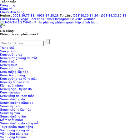
Thành viên
Đăng nhập
Đăng ký
Check đơn hàng
Hotline :
0908.36.77.38
-
0938.87.28.28
Tư vấn :
(028)38.30.34.26
-
(028)38.33.35.38
Check
DMCA
Skype
Facebook
Twitter
Instagram
Linkedin
Youtube
0
Giỏ Hàng
Không có sản phẩm nào !
Trang chủ
Sản phẩm
Kem dưỡng da
Kem dưỡng trắng da mặt
Kem trị nám
Kem trị mụn
Kem dưỡng ẩm
Kem chống lão hóa
Kem chống nắng
Kem dưỡng da vùng mắt
Kem tẩy tế bào chết
Kiểm soát nhờn
Kem trị sẹo - trị rạn da
Kem massage
Kem trắng da toàn thân
Serum dưỡng da
Serum dưỡng trắng da
Serum trị nám
Serum chống lão hóa
Serum trị mụn
Serum dưỡng ẩm
Kiểm soát nhờn
Serum dưỡng da vùng mắt
Thực phẩm chức năng
Viên uống chống nắng
Viên uống trắng da
Viên uống trị nám