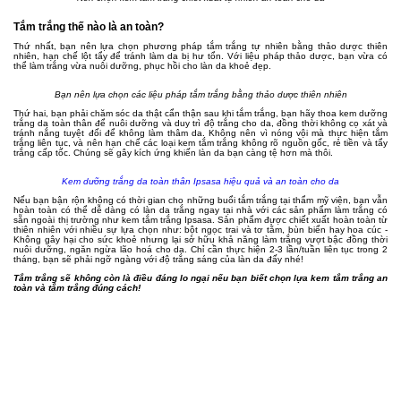
Tắm trắng thế nào là an toàn?
Thứ nhất, bạn nên lựa chọn phương pháp tắm trắng tự nhiên bằng thảo dược thiên
nhiên, hạn chế lột tẩy để tránh làm da bị hư tổn. Với liệu pháp thảo dược, bạn vừa có
thể làm trắng vừa nuôi dưỡng, phục hồi cho làn da khoẻ đẹp.
Bạn nên lựa chọn các liệu pháp tắm trắng bằng thảo dược thiên nhiên
Thứ hai, bạn phải chăm sóc da thật cẩn thận sau khi tắm trắng, bạn hãy thoa kem dưỡng
trắng da toàn thân để nuôi dưỡng và duy trì độ trắng cho da, đồng thời không cọ xát và
tránh nắng tuyệt đối để không làm thâm da. Không nên vì nóng vội mà thực hiện tắm
trắng liên tục, và nên hạn chế các loại kem tắm trắng không rõ nguồn gốc, rẻ tiền và tẩy
trắng cấp tốc. Chúng sẽ gây kích ứng khiến làn da bạn càng tệ hơn mà thôi.
Kem dưỡng trắng da toàn thân Ipsasa hiệu quả và an toàn cho da
Nếu bạn bận rộn không có thời gian cho những buổi tắm trắng tại thẩm mỹ viện, bạn vẫn
hoàn toàn có thể dễ dàng có làn da trắng ngay tại nhà với các sản phẩm làm trắng có
sẵn ngoài thị trường như kem tắm trắng Ipsasa. Sản phẩm được chiết xuất hoàn toàn từ
thiên nhiên với nhiều sự lựa chọn như: bột ngọc trai và tơ tằm, bùn biển hay hoa cúc -
Không gây hại cho sức khoẻ nhưng lại sở hữu khả năng làm trắng vượt bậc đồng thời
nuôi dưỡng, ngăn ngừa lão hoá cho da. Chỉ cần thực hiện 2-3 lần/tuần liên tục trong 2
tháng, bạn sẽ phải ngỡ ngàng với độ trắng sáng của làn da đấy nhé!
Tắm trắng sẽ không còn là điều đáng lo ngại nếu bạn biết chọn lựa kem tắm trắng an
toàn và tắm trắng đúng cách!