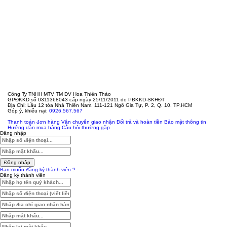
Công Ty TNHH MTV TM DV Hoa Thiên Thảo
GPĐKKD số 0311368043 cấp ngày 25/11/2011 do PĐKKD-SKHĐT
Địa Chỉ: Lầu 12 tòa Nhà Thiên Nam, 111-121 Ngô Gia Tự, P. 2, Q. 10, TP.HCM
Góp ý, khiếu nại:
0926.567.567
Thanh toán đơn hàng
Vận chuyển giao nhận
Đổi trả và hoàn tiền
Bảo mật thông tin
Hướng dẫn mua hàng
Câu hỏi thường gặp
Đăng nhập
Đăng nhập
Bạn muốn đăng ký thành viên ?
Đăng ký thành viên