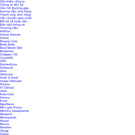
Giới thiệu công ty
Thông tin liên hệ
Câu hỏi thường gặp
Hướng dẫn mua hàng
Thanh toán đơn hàng
Vận chuyển giao nhận
Đổi trả và hoàn tiền
Bảo mật thông tin
Thương hiệu
A&Plus
Aroma Dreams
Avène
Beauty Care
Bella Belle
Best Model Slim
Bioderma
Collagen CD
CosmeRx
CRX
Dermedicine
Dr.Brandt
Giori
Heliocare
Hush & Hush
Image Skincare
íPsasa
IS Clinical
Jada
Kelo-Cote
Kireina
Koee
MartiDerm
MD Lash Factor
Med-Eq Gaiapharma
Medpeel
Mesoestetic
Murad
Neova
Newskin
Obagi
Oreful