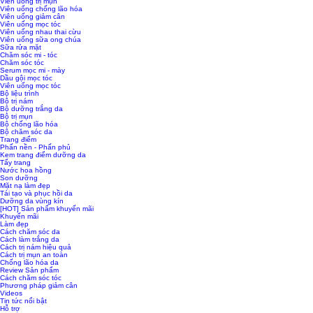
Viên uống trị mụn
Viên uống chống lão hóa
Viên uống giảm cân
Viên uống mọc tóc
Viên uống nhau thai cừu
Viên uống sữa ong chúa
Sữa rửa mặt
Chăm sóc mi - tóc
Chăm sóc tóc
Serum mọc mi - mày
Dầu gội mọc tóc
Viên uống mọc tóc
Bộ liệu trình
Bộ trị nám
Bộ dưỡng trắng da
Bộ trị mụn
Bộ chống lão hóa
Bộ chăm sóc da
Trang điểm
Phấn nền - Phấn phủ
Kem trang điểm dưỡng da
Tẩy trang
Nước hoa hồng
Son dưỡng
Mặt nạ làm đẹp
Tái tạo và phục hồi da
Dưỡng da vùng kín
[HOT] Sản phẩm khuyến mãi
Khuyến mãi
Làm đẹp
Cách chăm sóc da
Cách làm trắng da
Cách trị nám hiệu quả
Cách trị mụn an toàn
Chống lão hóa da
Review Sản phẩm
Cách chăm sóc tóc
Phương pháp giảm cân
Videos
Tin tức nổi bật
Hỗ trợ