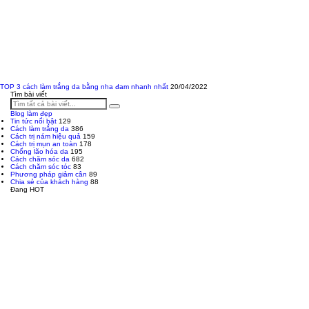
TOP 3 cách làm trắng da bằng nha đam nhanh nhất
20/04/2022
Tìm bài viết
Blog làm đẹp
Tin tức nổi bật
129
Cách làm trắng da
386
Cách trị nám hiệu quả
159
Cách trị mụn an toàn
178
Chống lão hóa da
195
Cách chăm sóc da
682
Cách chăm sóc tóc
83
Phương pháp giảm cân
89
Chia sẻ của khách hàng
88
Đang HOT