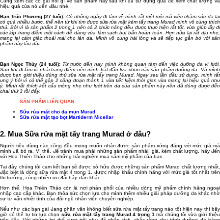
Cùng xem các cô gái nói gì về sản phẩm này sau khi đã sử dụng qua để xem chất lượng và
hiệu quả của nó đến đâu nhé.
Bạn Trúc Phương (27 tuổi):
Có những ngày đi làm về mình rất mệt mỏi mà việc chăm sóc da lạ
có quá nhiều bước, thế nên từ khi tìm được sữa rửa mặt kèm tẩy trang Murad mình vô cùng thích
thú. Bởi vì là sản phẩm 2 trong 1 nên cả 2 chức năng đều được thực hiện rất tốt, vừa giúp lấy đi
các lớp trang điểm một cách dễ dàng vừa làm sạch bụi bẩn hoàn toàn. Hơn nữa lại rất dịu nhẹ,
mang lại cảm giác thoải mái cho làn da. Mình vô cùng hài lòng và sẽ tiếp tục gắn bó với sản
phẩm này lâu dài.
Bạn Ngọc Thúy (24 tuổi):
Từ trước đến nay mình không quan tâm đến việc dưỡng da vì lười
Sau khi đi làm vì phải trang điểm nên mình bắt đầu lựa chọn các sản phẩm dưỡng da. Và mình
được bạn giới thiệu dùng thử sữa rửa mặt tẩy trang Murad. Ngay sau lần đầu sử dụng, mình rất
ưng ý bởi vì có thể gộp 2 công đoạn thành 1 vừa tiết kiệm thời gian vừa mang lại hiệu quả như
ý. Mình rất thích kết cấu mỏng nhẹ như lướt trên da của sản phẩm này nên đã dùng được đến
chai thứ 3 rồi đấy.
SẢN PHẨM LIÊN QUAN:
Sữa rửa mặt cho da mụn Murad
Sữa rửa mặt tạo bọt Martiderm Micellar
2. Mua Sữa rửa mặt tẩy trang Murad ở đâu?
Người tiêu dùng nào cũng đều mong muốn nhận được sản phẩm xứng đáng với mức giá mà
mình đã bỏ ra. Vì thế, để tránh mua phải những sản phẩm nhái, giả, kém chất lượng, hãy đến
với Hoa Thiên Thảo cho những trải nghiệm mua sắm mỹ phẩm của bạn.
Tại đây, chúng tôi cam kết bạn sẽ được sở hữu được những sản phẩm Murad chất lượng nhất,
đặc biệt là dòng sữa rửa mặt 4 trong 1, được nhập khẩu chính hãng với mức giá tốt nhất trên
thị trường, cùng nhiều ưu đãi hấp dẫn khác.
Hơn thế, Hoa Thiên Thảo còn là nơi phân phối của nhiều dòng mỹ phẩm chính hãng ngoại
nhập cao cấp khác. Bạn thỏa sức chọn lựa cho mình thêm nhiều giải pháp dưỡng da khác nhờ
sự tư vấn nhiệt tình của đội ngũ nhân viên chuyên nghiệp.
Nếu như các bạn gái đang phân vân không biết sữa rửa mặt tẩy trang nào tốt hiện nay thì bây
giờ có thể tự tin lựa chọn
sữa rửa mặt tẩy trang Murad 4 trong 1
mà chúng tôi vừa giới thiệ
trên đây. Với những lợi thế vượt trội như đã phân tích, chắc rằng chu trình dưỡng da hàng