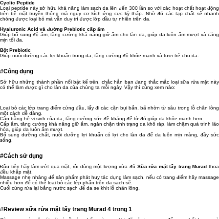
Cyclic Peptide
Loại peptide này sở hữu khả năng làm sạch da lên đến 300 lần so với các hoạt chất hoạt động
trên bề mặt truyền thống mà nguy cơ kích ứng cực kỳ thấp. Nhờ đó các tạp chất sẽ nhanh
chóng được loại bỏ mà vẫn duy trì được lớp dầu tự nhiên trên da.
Hyaluronic Acid và đường Prebiotic cấp ẩm
Giúp bổ sung độ ẩm, tăng cường khả năng giữ ẩm cho làn da, giúp da luôn ẩm mượt và căng
mịn tối đa.
Bột Prebiotic
Giúp nuôi dưỡng các lợi khuẩn trong da, tăng cường độ khỏe mạnh và tươi trẻ cho da.
#Công dụng
Sở hữu những thành phần nổi bật kể trên, chắc hẳn bạn đang thắc mắc loại sữa rửa mặt này
có thể làm được gì cho làn da của chúng ta mỗi ngày. Vậy thì cùng xem nào:
Loại bỏ các lớp trang điểm cứng đầu, lấy đi các cặn bụi bẩn, bã nhờn từ sâu trong lỗ chân lông
một cách dễ dàng.
Cân bằng hệ vi sinh của da, tăng cường sức đề kháng để từ đó giúp da khỏe mạnh hơn.
Cấp ẩm, tăng cường khả năng giữ ẩm, ngăn chặn tình trạng da khô ráp, làm chậm quá trình lão
hóa, giúp da luôn ẩm mượt.
Bổ sung dưỡng chất, nuôi dưỡng lợi khuẩn có lợi cho làn da để da luôn mịn màng, đầy sức
sống.
#Cách sử dụng
Đầu tiên hãy làm ướt qua mặt, rồi dùng một lượng vừa đủ
Sữa rửa mặt tẩy trang Murad
tho
đều khắp mặt.
Massage nhẹ nhàng để sản phẩm phát huy tác dụng làm sạch, nếu có trang điểm hãy massage
nhiều hơn để có thể loại bỏ các lớp phấn trên da sạch sẽ.
Cuối cùng rửa lại bằng nước sạch để da se khít lỗ chân lông.
#Review sữa rửa mặt tẩy trang Murad 4 trong 1