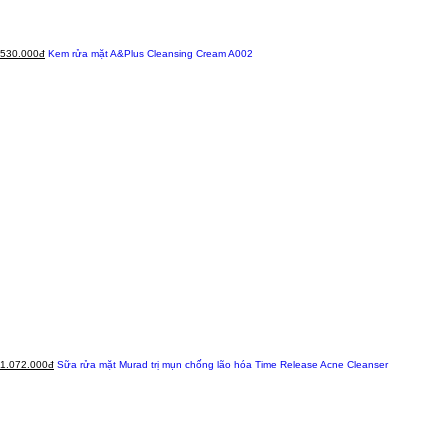
530.000đ
Kem rửa mặt A&Plus Cleansing Cream A002
1.072.000đ
Sữa rửa mặt Murad trị mụn chống lão hóa Time Release Acne Cleanser