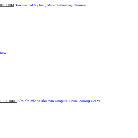
988.000đ
Sữa rửa mặt tẩy trang Murad Refreshing Cleanser
New
1.000.000đ
Sữa rửa mặt da dầu mụn Obagi Nu-Derm Foaming Gel #1