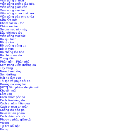
Viên uống trị mụn
Viên uống chống lão hóa
Viên uống giảm cân
Viên uống mọc tóc
Viên uống nhau thai cừu
Viên uống sữa ong chúa
Sữa rửa mặt
Chăm sóc mi - tóc
Chăm sóc tóc
Serum mọc mi - mày
Dầu gội mọc tóc
Viên uống mọc tóc
Bộ liệu trình
Bộ trị nám
Bộ dưỡng trắng da
Bộ trị mụn
Bộ chống lão hóa
Bộ chăm sóc da
Trang điểm
Phấn nền - Phấn phủ
Kem trang điểm dưỡng da
Tẩy trang
Nước hoa hồng
Son dưỡng
Mặt nạ làm đẹp
Tái tạo và phục hồi da
Dưỡng da vùng kín
[HOT] Sản phẩm khuyến mãi
Khuyến mãi
Làm đẹp
Cách chăm sóc da
Cách làm trắng da
Cách trị nám hiệu quả
Cách trị mụn an toàn
Chống lão hóa da
Review Sản phẩm
Cách chăm sóc tóc
Phương pháp giảm cân
Videos
Tin tức nổi bật
Hỗ trợ