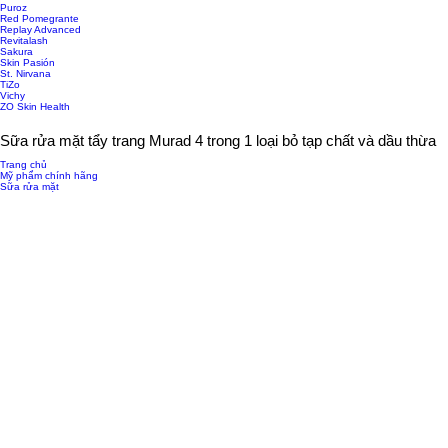
Puroz
Red Pomegrante
Replay Advanced
Revitalash
Sakura
Skin Pasión
St. Nirvana
TiZo
Vichy
ZO Skin Health
Sữa rửa mặt tẩy trang Murad 4 trong 1 loại bỏ tạp chất và dầu thừa
Trang chủ
Mỹ phẩm chính hãng
Sữa rửa mặt