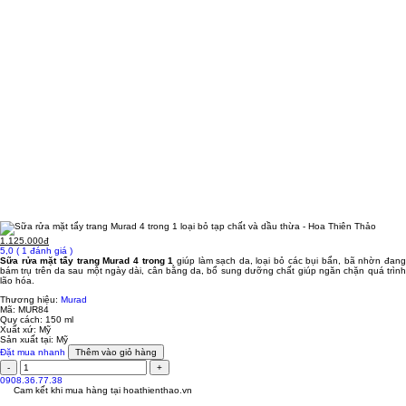
1.125.000đ
5,0
( 1 đánh giá )
Sữa rửa mặt tẩy trang Murad 4 trong 1
giúp làm sạch da, loại bỏ các bụi bẩn, bã nhờn đan
bám trụ trên da sau một ngày dài, cân bằng da, bổ sung dưỡng chất giúp ngăn chặn quá trình
lão hóa.
Thương hiệu:
Murad
Mã:
MUR84
Quy cách:
150 ml
Xuất xứ:
Mỹ
Sản xuất tại:
Mỹ
Đặt mua nhanh
Thêm vào giỏ hàng
0908.36.77.38
Cam kết khi mua hàng tại
hoathienthao.vn