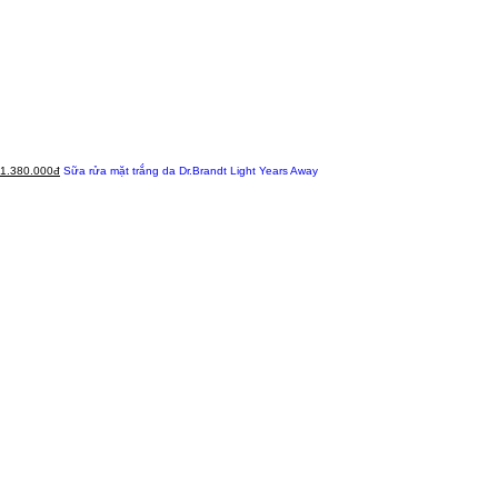
1.380.000đ
Sữa rửa mặt trắng da Dr.Brandt Light Years Away