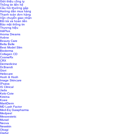
Giới thiệu công ty
Thông tin liên hệ
Câu hỏi thường gặp
Hướng dẫn mua hàng
Thanh toán đơn hàng
Vận chuyển giao nhận
Đổi trả và hoàn tiền
Bảo mật thông tin
Thương hiệu
A&Plus
Aroma Dreams
Avène
Beauty Care
Bella Belle
Best Model Slim
Bioderma
Collagen CD
CosmeRx
CRX
Dermedicine
Dr.Brandt
Giori
Heliocare
Hush & Hush
Image Skincare
íPsasa
IS Clinical
Jada
Kelo-Cote
Kireina
Koee
MartiDerm
MD Lash Factor
Med-Eq Gaiapharma
Medpeel
Mesoestetic
Murad
Neova
Newskin
Obagi
Oreful