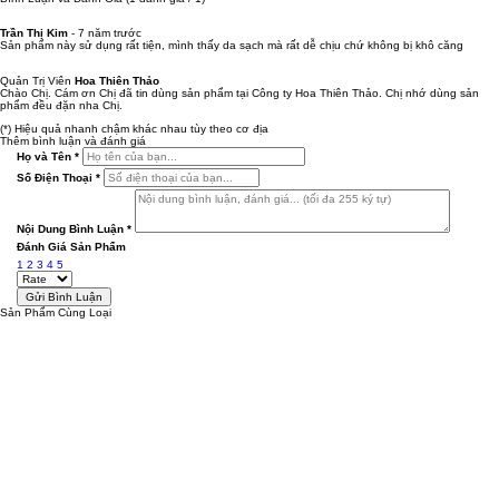
Trần Thị Kim
-
7 năm trước
Sản phẩm này sử dụng rất tiện, mình thấy da sạch mà rất dễ chịu chứ không bị khô căng
Quản Trị Viên
Hoa Thiên Thảo
Chào Chị. Cám ơn Chị đã tin dùng sản phẩm tại Công ty Hoa Thiên Thảo. Chị nhớ dùng sản
phẩm đều đặn nha Chị.
(*) Hiệu quả nhanh chậm khác nhau tùy theo cơ địa
Thêm bình luận và đánh giá
Họ và Tên
*
Số Điện Thoại
*
Nội Dung Bình Luận
*
Đánh Giá Sản Phẩm
1
2
3
4
5
Sản Phẩm Cùng Loại