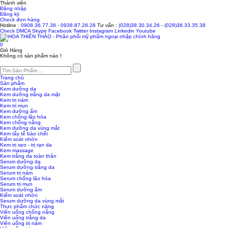
Thành viên
Đăng nhập
Đăng ký
Check đơn hàng
Hotline :
0908.36.77.38
-
0938.87.28.28
Tư vấn :
(028)38.30.34.26
-
(028)38.33.35.38
Check
DMCA
Skype
Facebook
Twitter
Instagram
Linkedin
Youtube
0
Giỏ Hàng
Không có sản phẩm nào !
Trang chủ
Sản phẩm
Kem dưỡng da
Kem dưỡng trắng da mặt
Kem trị nám
Kem trị mụn
Kem dưỡng ẩm
Kem chống lão hóa
Kem chống nắng
Kem dưỡng da vùng mắt
Kem tẩy tế bào chết
Kiểm soát nhờn
Kem trị sẹo - trị rạn da
Kem massage
Kem trắng da toàn thân
Serum dưỡng da
Serum dưỡng trắng da
Serum trị nám
Serum chống lão hóa
Serum trị mụn
Serum dưỡng ẩm
Kiểm soát nhờn
Serum dưỡng da vùng mắt
Thực phẩm chức năng
Viên uống chống nắng
Viên uống trắng da
Viên uống trị nám