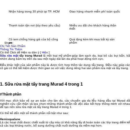
Nhận hàng trong 30 phút tại TP. HCM
Giao hàng nhanh miễn phí toàn quốc
Thanh toán tận nơi (tùy theo yêu cầu)
Nhiều ưu đãi cho khách hàng thân
thiết
Có tem chống hàng giả của bộ công
Quà tặng kèm khi mua bất kỳ sản
an
phẩm
Share:
Chi Tiết Sản Phẩm
Thông Tin Thêm
Có thể Click để Hiện ra dàn ý
[
Hiện
]
Sữa rửa mặt
tẩy trang Murad
là một loại mỹ phẩm giúp làm sạch da, loại bỏ các bụi bẩn, b
nhờn đang bám trụ trên da sau một ngày dài làn da phải hoạt động tích cực.
Điều khác biệt của sản phẩm này là được tích hợp thêm tác dụng tẩy trang. Điều này giúp các
cô gái có thể tiết kiệm được thời gian so với việc dùng riêng hai sản phẩm rửa mặt và tẩy trang.
1. Sữa rửa mặt tẩy trang Murad 4 trong 1
#Thành phần
Với mục đích bảo vệ sự an toàn cho làn da, các chuyên gia da liễu hàng đầu tại Murad đã
nghiên cứu cẩn thận và lựa chọn những thành phần rất độc đáo kết hợp thông minh với nhau
để tạo nên sữa rửa mặt và tẩy trang Murad 4 trong 1.
Có thể kể đến một số thành phần nổi bật như sau:
Hemisqualane
Là các hoạt chất được chiết xuất từ cây mía có khả năng lấy đi hoàn toàn các lớp trang điểm kể
cả các loại kháng nước, bổ sung dưỡng chất nuôi dưỡng da mềm mại hơn.