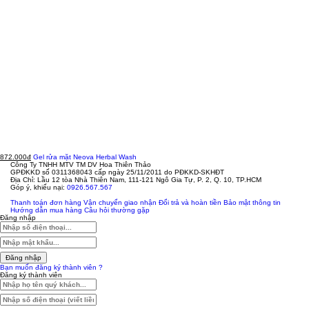
872.000đ
Gel rửa mặt Neova Herbal Wash
Công Ty TNHH MTV TM DV Hoa Thiên Thảo
GPĐKKD số 0311368043 cấp ngày 25/11/2011 do PĐKKD-SKHĐT
Địa Chỉ: Lầu 12 tòa Nhà Thiên Nam, 111-121 Ngô Gia Tự, P. 2, Q. 10, TP.HCM
Góp ý, khiếu nại:
0926.567.567
Thanh toán đơn hàng
Vận chuyển giao nhận
Đổi trả và hoàn tiền
Bảo mật thông tin
Hướng dẫn mua hàng
Câu hỏi thường gặp
Đăng nhập
Đăng nhập
Bạn muốn đăng ký thành viên ?
Đăng ký thành viên