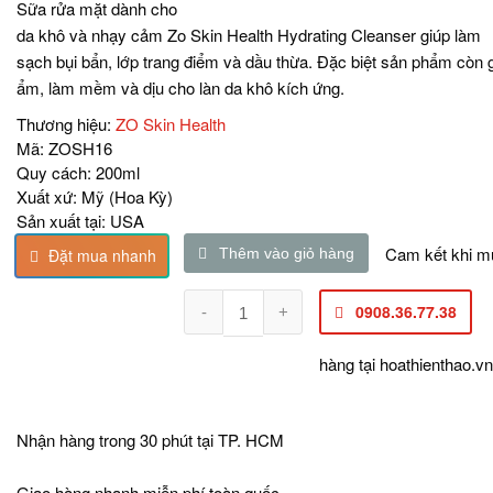
Sữa rửa mặt dành cho
da khô và nhạy cảm Zo Skin Health Hydrating Cleanser giúp làm
sạch bụi bẩn, lớp trang điểm và dầu thừa. Đặc biệt sản phẩm còn 
ẩm, làm mềm và dịu cho làn da khô kích ứng.
Thương hiệu:
ZO Skin Health
Mã:
ZOSH16
Quy cách:
200ml
Xuất xứ:
Mỹ (Hoa Kỳ)
Sản xuất tại:
USA
Cam kết khi m
Đặt mua nhanh
Thêm vào giỏ hàng
0908.36.77.38
hàng tại
hoathienthao.vn
Nhận hàng trong 30 phút tại TP. HCM
Giao hàng nhanh miễn phí toàn quốc