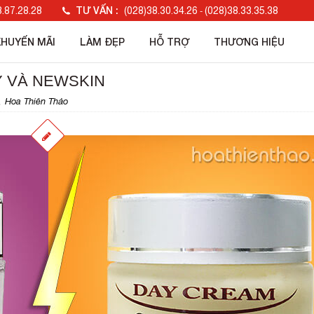
TƯ VẤN :
.87.28.28
(028)38.30.34.26
(028)38.33.35.38
-
KHUYẾN MÃI
LÀM ĐẸP
HỖ TRỢ
THƯƠNG HIỆU
Y VÀ NEWSKIN
Hoa Thiên Thảo