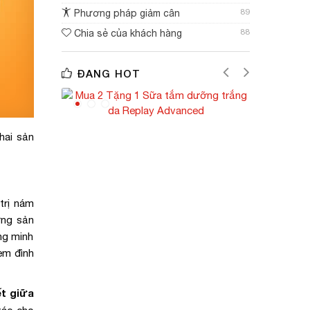
89
Phương pháp giảm cân
88
Chia sẻ của khách hàng
ĐANG HOT
hai sản
trị nám
ững sản
ng minh
em đình
ết giữa