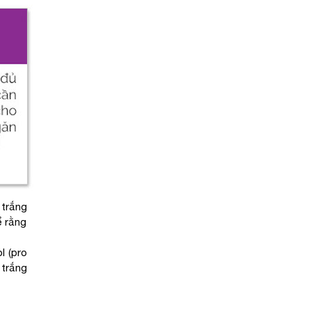
 trắng
ể rằng
l (pro
 trắng