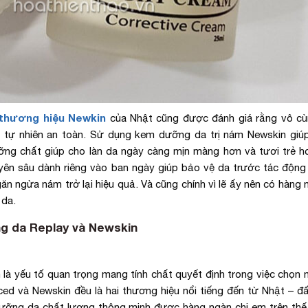
thương hiệu Newkin
của Nhật cũng được đánh giá rằng vô cù
n tự nhiên an toàn. Sử dụng kem dưỡng da trị nám Newskin giú
ỡng chất giúp cho làn da ngày càng mịn màng hơn và tươi trẻ h
ên sâu dành riêng vào ban ngày giúp bảo vệ da trước tác động 
ăn ngừa nám trở lại hiệu quả. Và cũng chính vì lẽ ấy nên có hàng 
 da.
ng da Replay và Newskin
là yếu tố quan trọng mang tính chất quyết định trong việc chọn
d và Newskin đều là hai thương hiệu nổi tiếng đến từ Nhật – đ
ỡng da chất lượng thông minh được hàng ngàn chị em trên thế 