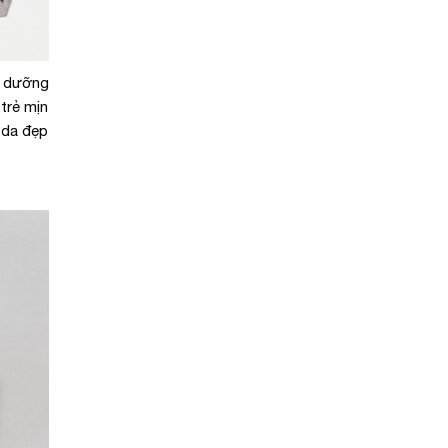
n dưỡng
trẻ mịn
 da đẹp