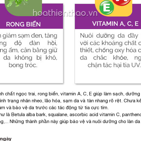
 chất ngọc trai, rong biển, vitamin A, C, E giúp làm sạch, dưỡng
ình trạng nhăn nheo, lão hóa, sạm da và tàn nhang rõ rệt. Chưa k
m và bảo vệ da trước các tác động từ tia cực tím.
ư là Betula alba bark, squalane, ascorbic acid vitamin C, pantheno
p ong,... Những thành phần này giúp bảo vệ và nuôi dưỡng cho làn da
 ngày