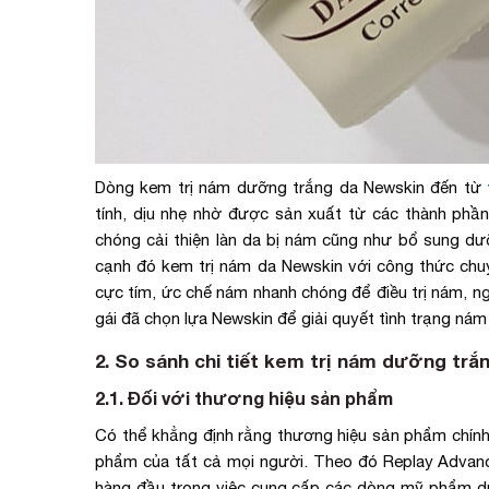
Dòng kem trị nám dưỡng trắng da Newskin đến từ
tính, dịu nhẹ nhờ được sản xuất từ các thành phầ
chóng cải thiện làn da bị nám cũng như bổ sung dư
cạnh đó kem trị nám da Newskin với công thức chuy
cực tím, ức chế nám nhanh chóng để điều trị nám, ng
gái đã chọn lựa Newskin để giải quyết tình trạng nám
2. So sánh chi tiết kem trị nám dưỡng trắ
2.1. Đối với thương hiệu sản phẩm
Có thể khẳng định rằng thương hiệu sản phẩm chính 
phẩm của tất cả mọi người. Theo đó Replay Advance
hàng đầu trong việc cung cấp các dòng mỹ phẩm dư