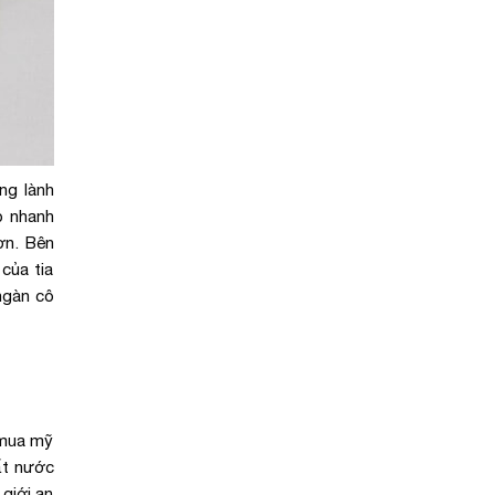
ng lành
p nhanh
ơn. Bên
của tia
ngàn cô
 mua mỹ
ất nước
giới an