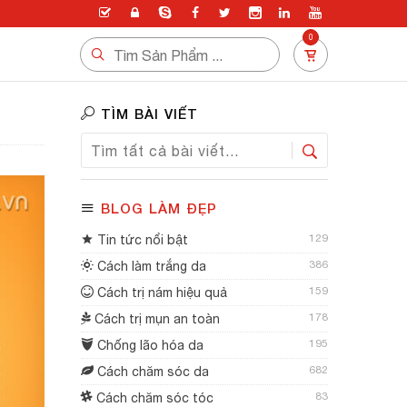
0
TÌM BÀI VIẾT
BLOG LÀM ĐẸP
129
Tin tức nổi bật
386
Cách làm trắng da
159
Cách trị nám hiệu quả
178
Cách trị mụn an toàn
195
Chống lão hóa da
682
Cách chăm sóc da
83
Cách chăm sóc tóc