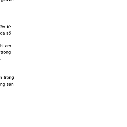
đến từ
 đa số
chị em
 trong
.
n trọng
òng sản