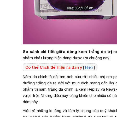
So sánh chi tiết giữa dòng kem trắng da trị 
phẩm chất lượng hiện đang được ưa chuộng này.
Có thể Click để Hiện ra dàn ý
[
Hiện
]
Nám da chính là nỗi ám ảnh của rất nhiều chị em p
dưỡng trắng da ra đời với mục đích mang đến làn 
phẩm trị nám trắng da chính là kem Replay và Newsk
vượt trội. Nhưng điều này cũng khiến cho nhiều cô 
đám này.
Hiểu rõ những lo lắng và tâm lý chung của quý khá
hai dòng sản phẩm kem dưỡng da Replay và 