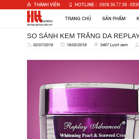
THÀNH VIÊN
HOTLINE :
0908.36.77.38
0938
-
Đăng nhập
TRANG CHỦ
SẢN PHẨM
Đăng ký
Check đơn hàng
SO SÁNH KEM TRẮNG DA REPLA
02/07/2019
19/02/2019
3467 Lượt xem