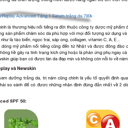
ính là thương hiệu nổi tiếng ra đời thuộc công ty dược mỹ phẩm 
ng sản phẩm chăm sóc da phù hợp với mọi đối tượng sử dụng và
như là tảo biển, ngọc trai, sáp ong, collagen, vitamin C, A, E...
là dòng mỹ phẩm nổi tiếng cũng đến từ Nhật và được đông đảo 
ông hề gây ra tình trạng kích ứng hoặc là phản ứng phụ ngay cả
wskin giúp bạn có được làn da đẹp mịn và không còn nỗi lo về nám
eplay và Newskin
 kem dưỡng trắng da, trị nám cũng chính là yếu tố quyết định qua
phải so sánh để có được những nhận định đúng đắn nhất về 2 d
ced SPF 50: