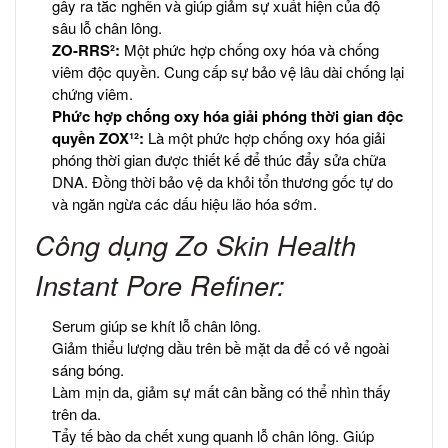
gây ra tắc nghẽn và giúp giảm sự xuất hiện của độ
sâu lỗ chân lông.
ZO-RRS²:
Một phức hợp chống oxy hóa và chống
viêm độc quyền. Cung cấp sự bảo vệ lâu dài chống lại
chứng viêm.
Phức hợp chống oxy hóa giải phóng thời gian độc
quyền ZOX¹²:
Là một phức hợp chống oxy hóa giải
phóng thời gian được thiết kế để thúc đẩy sửa chữa
DNA. Đồng thời bảo vệ da khỏi tổn thương gốc tự do
và ngăn ngừa các dấu hiệu lão hóa sớm.
Công dụng Zo Skin Health
Instant Pore Refiner:
Serum giúp se khít lỗ chân lông.
Giảm thiểu lượng dầu trên bề mặt da để có vẻ ngoài
sáng bóng.
Làm mịn da, giảm sự mất cân bằng có thể nhìn thấy
trên da.
Tẩy tế bào da chết xung quanh lỗ chân lông. Giúp