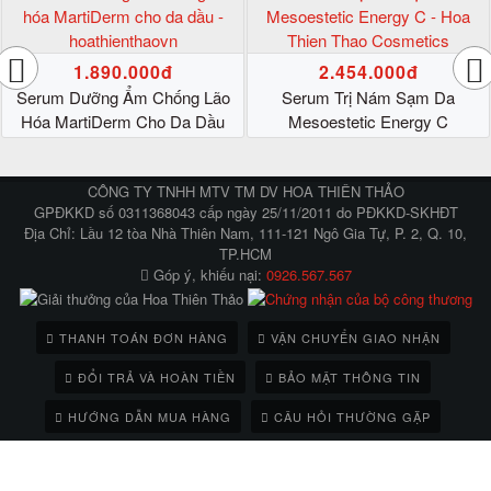
1.890.000đ
2.454.000đ
Serum Dưỡng Ẩm Chống Lão
Serum Trị Nám Sạm Da
Hóa MartiDerm Cho Da Dầu
Mesoestetic Energy C
CÔNG TY TNHH MTV TM DV HOA THIÊN THẢO
GPĐKKD số 0311368043 cấp ngày 25/11/2011 do PĐKKD-SKHĐT
Địa Chỉ: Lầu 12 tòa Nhà Thiên Nam, 111-121 Ngô Gia Tự, P. 2, Q. 10,
TP.HCM
Góp ý, khiếu nại:
0926.567.567
THANH TOÁN ĐƠN HÀNG
VẬN CHUYỂN GIAO NHẬN
ĐỔI TRẢ VÀ HOÀN TIỀN
BẢO MẬT THÔNG TIN
HƯỚNG DẪN MUA HÀNG
CÂU HỎI THƯỜNG GẶP