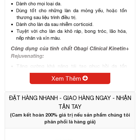
Dành cho mọi loại da.
Dùng tốt cho những làn da mỏng yếu, hoặc tổn
thương sau liệu trình điều trị.
Dành cho làn da sau nhiễm corticoid.
Tuyệt vời cho làn da khô ráp, bong tróc, lão hóa,
nếp nhăn và xỉn màu.
Công dụng của tinh chất Obagi Clinical Kinetin+
Rejuvenating:
Tăng cường khả năng tái tạo phục hồi da tổn
thương nhanh chóng.
Xem Thêm
Cung cấp dưỡng chất nuôi dưỡng làn da khỏe
mạnh.
Giúp tái tạo các lớp biểu bì dày và khỏe hơn.
ĐẶT HÀNG NHANH - GIAO HÀNG NGAY - NHẬN
Phục hồi các chức năng dưới da, cho làn da mềm
TẬN TAY
mịn, săn chắc.
Tăng cường khả năng chống oxy hóa và làm giảm
(Cam kết hoàn 200% giá trị nếu sản phẩm chúng tôi
các dấu hiệu lão hóa.
phân phối là hàng giả)
Từng bước làm mờ nếp nhăn trả lại vẻ mịn màng
cho làn da.