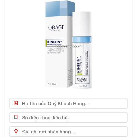
Thành phần Serum phục hồi da tổn thương
Obagi Kinetin+:
Chiết xuất táo Thụy Sĩ: Tăng cường khả năng tái
sinh tế bào mới để giúp làm mờ nếp nhăn, cải thiện
kết cấu giúp da mịn màng hơn.
Sodium Hyaluronate​: Là hoạt chất cấp ẩm chuyên
sâu giúp làm dịu da khô ngứa và bong tróc.
Kinetin và Zeatin: Chống oxy hóa, giảm thiểu dấu
hiệu lão hóa, nếp nhăn và vết thâm sạm.
Peptide: Nuôi dưỡng làn da săn chắc và tươi trẻ
hơn.
Hệ thống vận chuyển độc đáo: Có khả năng phân
phối hoạt chất đến da hiệu quả trong vòng 12 giờ.
Thành phần đầy đủ:
+
Water, Propanediol,