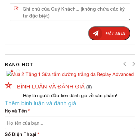
Butylene Glycol, PEG-12, Glyceryl Dimyristate,
Methyl Gluceth-20, Sorbitan Laurate,
Phenoxyethanol, Xanthan Gum, Cellulose Gum,
Oryza Sativa (Rice) Extract, Ethoxydiglycol,
Glycerin, Malus Domestica Fruit Cell Culture
ĐẶT MUA
Extract, Lecithin, Polyglyceryl-4 Laurate, Kinetin,
Zeatin, Ethylhexylglycerin, Biosaccharide Gum-1,
Citric Acid, Sodium Hyaluronate, Dilauryl Citrate,
Baicalin, 1,2-Hexanediol, Caprylyl Glycol, Inulin
ĐANG HOT
Lauryl Carbamate, Ergothioneine, Tetrapeptide-
26.
BÌNH LUẬN VÀ ĐÁNH GIÁ
(0)
Hãy là người đầu tiên đánh giá về sản phẩm!
Thêm bình luận và đánh giá
Họ và Tên
*
Số Điện Thoại
*