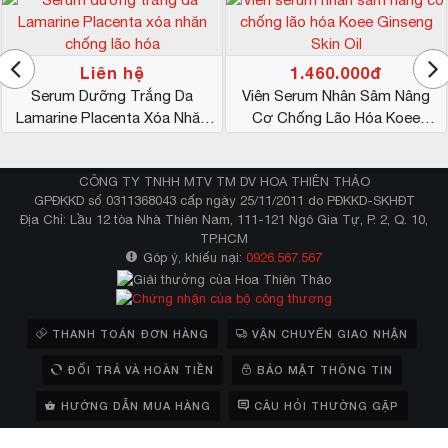
Liên hệ
1.460.000đ
Serum Dưỡng Trắng Da
Viên Serum Nhân Sâm Nâng
Lamarine Placenta Xóa Nhăn
Cơ Chống Lão Hóa Koee
Chống Lão Hóa
Ginseng Skin Oil
CÔNG TY TNHH MTV TM DV HOA THIÊN THẢO
GPĐKKD số 0311368043 cấp ngày 25/11/2011 do PĐKKD-SKHĐT
Địa Chỉ: Lầu 12 tòa Nhà Thiên Nam, 111-121 Ngô Gia Tự, P. 2, Q. 10,
TP.HCM
Góp ý, khiếu nại:
0926.567.567
THANH TOÁN ĐƠN HÀNG
VẬN CHUYỂN GIAO NHẬN
ĐỔI TRẢ VÀ HOÀN TIỀN
BẢO MẬT THÔNG TIN
HƯỚNG DẪN MUA HÀNG
CÂU HỎI THƯỜNG GẶP