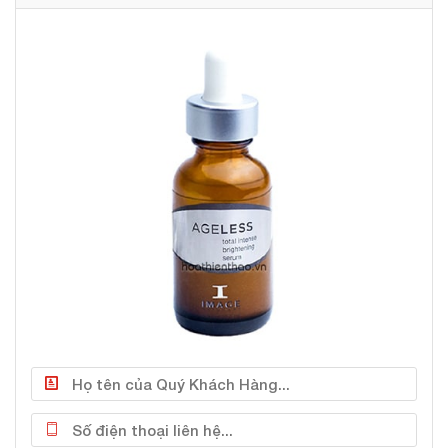
vận chuyển Melanosome. Giúp làm chậm quá trình
hình nám trên bề mặt.
Được chiết xuất từ Táo, Dứa và Acid Phytic loại bỏ
các tế bào sừng nhiễm Melanin làm sáng da và đều
màu hơn.
hiết xuất quả Dừa, lá Đào, hoa Oải Hương, cà phê
Arabica chống oxy hóa, trung hòa gốc tự do làm
chậm quá trình lão hóa.
Thành phần chính tinh chất trắng da chống lão
hóa Image Ageless Total Intense Brightening:
Chiết xuất cà phê Arabica:
Có công dụng dưỡng
ẩm, nuôi dưỡng da trắng mịn, đều màu.
Phytic acid (AHA):
Thúc đẩy sự bong tróc tế bào
ở lớp ngoài biểu bì, đẩy nhanh quá trình tái tạo da.
Đồng thời kích thích sản sinh collagen, HA trong da.