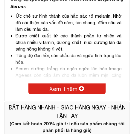
Serum:
Ức chế sự hình thành của hắc sắc tố melanin. Nhờ
đó cải thiện các vấn đề nám, tàn nhang, đốm nâu và
làm đều màu da.
Được chiết xuất từ các thành phần tự nhiên và
chứa nhiều vitamin, dưỡng chất, nuôi dưỡng làn da
sáng hồng không tì vết.
Tăng độ đàn hồi, săn chắc da và ngừa tình trạng lão
hóa.
Serum dưỡng trắng da ngăn ngừa lão hóa Image
Ageless còn cấp ẩm cho da luôn mềm mịn, căng
bóng.
Xem Thêm
Cải thiện thâm mụn, thâm sau sẹo và làm dịu da,
giảm kích ứng, sưng đỏ.
Tăng cường sức đề kháng cho làn da khỏe mạnh,
ĐẶT HÀNG NHANH - GIAO HÀNG NGAY - NHẬN
chống tác nhân gây hại trong tự nhiên.
Với thành phần Licorice chống viêm, giảm ban đỏ
TẬN TAY
nóng rát trên da do UVB. Niacinamide, Resorcinol ức
(Cam kết hoàn 200% giá trị nếu sản phẩm chúng tôi
chế men tyrosinase tổng hợp melanin và cản trở sự
phân phối là hàng giả)