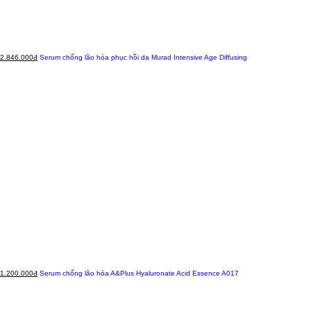
2.846.000đ
Serum chống lão hóa phục hồi da Murad Intensive Age Diffusing
1.200.000đ
Serum chống lão hóa A&Plus Hyaluronate Acid Essence A017