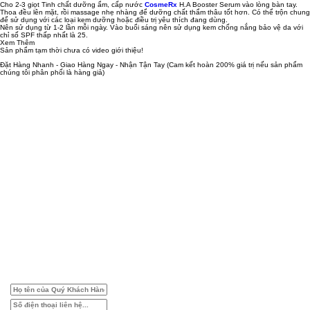
Cho 2-3 giọt Tinh chất dưỡng ẩm, cấp nước
CosmeRx
H.A Booster Serum vào lòng bàn tay.
Thoa đều lên mặt, rồi massage nhẹ nhàng để dưỡng chất thẩm thâu tốt hơn. Có thể trộn chung
để sử dụng với các loại kem dưỡng hoặc điều trị yêu thích đang dùng.
Nên sử dụng từ 1-2 lần mỗi ngày. Vào buổi sáng nên sử dụng kem chống nắng bảo vệ da với
chỉ số SPF thấp nhất là 25.
Xem Thêm
Sản phẩm tạm thời chưa có video giới thiệu!
Đặt Hàng Nhanh - Giao Hàng Ngay - Nhận Tận Tay
(Cam kết hoàn 200% giá trị nếu sản phẩm
chúng tôi phân phối là hàng giả)