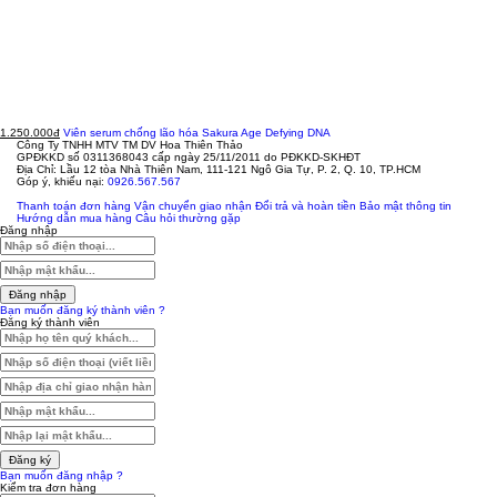
1.250.000đ
Viên serum chống lão hóa Sakura Age Defying DNA
Công Ty TNHH MTV TM DV Hoa Thiên Thảo
GPĐKKD số 0311368043 cấp ngày 25/11/2011 do PĐKKD-SKHĐT
Địa Chỉ: Lầu 12 tòa Nhà Thiên Nam, 111-121 Ngô Gia Tự, P. 2, Q. 10, TP.HCM
Góp ý, khiếu nại:
0926.567.567
Thanh toán đơn hàng
Vận chuyển giao nhận
Đổi trả và hoàn tiền
Bảo mật thông tin
Hướng dẫn mua hàng
Câu hỏi thường gặp
Đăng nhập
Đăng nhập
Bạn muốn đăng ký thành viên ?
Đăng ký thành viên
Đăng ký
Bạn muốn đăng nhập ?
Kiểm tra đơn hàng