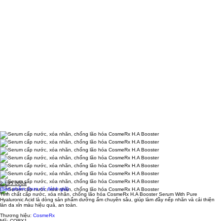
2.195.000đ
(Sản phẩm chưa có đánh giá)
Tinh chất cấp nước, xóa nhăn, chống lão hóa CosmeRx H.A Booster Serum With Pure
Hyaluronic Acid là dòng sản phẩm dưỡng ẩm chuyên sâu, giúp làm đầy nếp nhăn và cải thiện
làn da xỉn màu hiệu quả, an toàn.
Thương hiệu:
CosmeRx
Mã:
CORX1