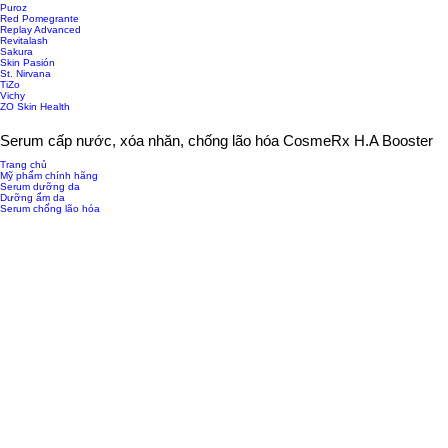
Puroz
Red Pomegrante
Replay Advanced
Revitalash
Sakura
Skin Pasión
St. Nirvana
TiZo
Vichy
ZO Skin Health
Serum cấp nước, xóa nhăn, chống lão hóa CosmeRx H.A Booster
Trang chủ
Mỹ phẩm chính hãng
Serum dưỡng da
Dưỡng ẩm da
Serum chống lão hóa