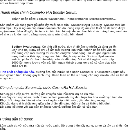
ẩm và làm mờ nếp nhăn.
Thành phần chính CosmeRx H.A Booster Serum:
Thành phần gồm: Sodium Hyaluronate, Phenoxyethanol, Ethylhexylglycerin,...
Sản phẩm với công thức tối giản lấy muối Natri của Hyaluronic Acid (Sodium Hyaluronate) làm
chủ đạo. Đây là nguồn cấp nước dồi dào cho da, cung cấp độ ẩm cần thiết để da luôn được
ngậm nước. Nhờ đó giúp tái tạo cấu trúc trên bề mặt da và phục hồi chức năng hàng rào bảo
vệ cho da khỏe mạnh, căng mượt, sáng mịn từ sâu bên dưới.
Sodium Hyaluronate:
Có tính giữ nước, duy trì độ ẩm tự nhiên và tăng sự ổn
định cho da. Ngay cả khi độ ẩm môi trường khá thấp, thành phần này vẫn có
thể cung cấp môi trường tối ưu cho enzyme hoạt động. Từ đó găn ngừa tình
trạng tình da khô ráp, bong tróc, hình thành nếp nhăn. Sodium Hyaluronate
với các phân tử nhỏ thâm nhập vào da dễ dàng. Và có thể ngậm nước gấp
1000 lần trọng lượng vốn có. Nên ngay khi sử dụng xong sẽ có cảm giác săn
chắc tức thì.
Tinh chất chống lão hóa
, dưỡng ẩm, cấp nước, xóa nhăn CosmeRx H.A Booster Serum này
cực kỳ lành tính, không gây kích ứng. Hoàn toàn có thể sử dụng cho mọi loại da - Kể cả làn da
nhạy cảm.
Công dụng của Serum cấp nước CosmeRx H.A Booster:
Serum giúp cấp nước, dưỡng ẩm chuyên sâu, hồi sinh làn da xỉn màu.
Làm đầy các nếp nhăn, rãnh nhăn, và làm giảm những dấu hiệu lão hóa xuất hiện trên da.
Phục hồi hàng rào bảo vệ của da và ngăn cản mất nước, giúp da căng mọng.
Kết cấu dạng tinh chất lỏng giúp sản phẩm dễ dàng thẩm thấu và không bết dính.
Dễ dàng kết hợp với các sản phẩm serum và dưỡng ẩm sẵn có của bạn.
Hướng dẫn sử dụng:
Làm sạch da với sữa rửa mặt và nước sạch. Sử dụng thêm tẩy trang, toner và tẩy da chết nếu
cần.