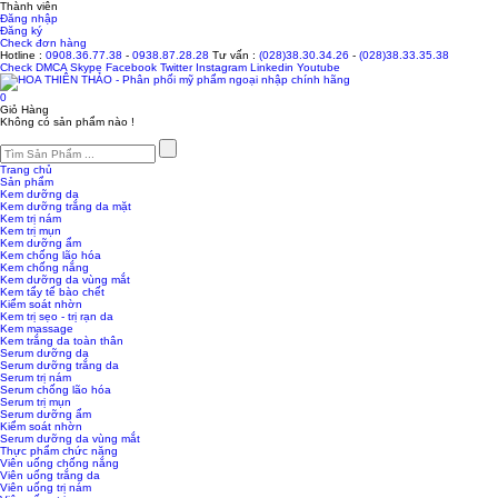
Thành viên
Đăng nhập
Đăng ký
Check đơn hàng
Hotline :
0908.36.77.38
-
0938.87.28.28
Tư vấn :
(028)38.30.34.26
-
(028)38.33.35.38
Check
DMCA
Skype
Facebook
Twitter
Instagram
Linkedin
Youtube
0
Giỏ Hàng
Không có sản phẩm nào !
Trang chủ
Sản phẩm
Kem dưỡng da
Kem dưỡng trắng da mặt
Kem trị nám
Kem trị mụn
Kem dưỡng ẩm
Kem chống lão hóa
Kem chống nắng
Kem dưỡng da vùng mắt
Kem tẩy tế bào chết
Kiểm soát nhờn
Kem trị sẹo - trị rạn da
Kem massage
Kem trắng da toàn thân
Serum dưỡng da
Serum dưỡng trắng da
Serum trị nám
Serum chống lão hóa
Serum trị mụn
Serum dưỡng ẩm
Kiểm soát nhờn
Serum dưỡng da vùng mắt
Thực phẩm chức năng
Viên uống chống nắng
Viên uống trắng da
Viên uống trị nám