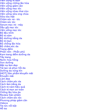
Viên uống trị mụn
Viên uống chống lão hóa
Viên uống giảm cân
Viên uống mọc tóc
Viên uống nhau thai cừu
Viên uống sữa ong chúa
Sữa rửa mặt
Chăm sóc mi - tóc
Chăm sóc tóc
Serum mọc mi - mày
Dầu gội mọc tóc
Viên uống mọc tóc
Bộ liệu trình
Bộ trị nám
Bộ dưỡng trắng da
Bộ trị mụn
Bộ chống lão hóa
Bộ chăm sóc da
Trang điểm
Phấn nền - Phấn phủ
Kem trang điểm dưỡng da
Tẩy trang
Nước hoa hồng
Son dưỡng
Mặt nạ làm đẹp
Tái tạo và phục hồi da
Dưỡng da vùng kín
[HOT] Sản phẩm khuyến mãi
Khuyến mãi
Làm đẹp
Cách chăm sóc da
Cách làm trắng da
Cách trị nám hiệu quả
Cách trị mụn an toàn
Chống lão hóa da
Review Sản phẩm
Cách chăm sóc tóc
Phương pháp giảm cân
Videos
Tin tức nổi bật
Hỗ trợ