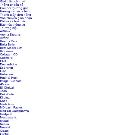
Giới thiệu công ty
Thông tin liên hệ
Câu hỏi thường gặp
Hướng dẫn mua hàng
Thanh toán đơn hàng
Vận chuyển giao nhận
Đổi trả và hoàn tiền
Bảo mật thông tin
Thương hiệu
A&Plus
Aroma Dreams
Avène
Beauty Care
Bella Belle
Best Model Slim
Bioderma
Collagen CD
CosmeRx
CRX
Dermedicine
Dr.Brandt
Giori
Heliocare
Hush & Hush
Image Skincare
íPsasa
IS Clinical
Jada
Kelo-Cote
Kireina
Koee
MartiDerm
MD Lash Factor
Med-Eq Gaiapharma
Medpeel
Mesoestetic
Murad
Neova
Newskin
Obagi
Oreful