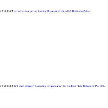
3.960.000đ
Serum tế bào gốc trẻ hóa da Mesoestetic Stem Cell RestructurActive
3.350.000đ
Tinh chất collagen tươi nâng cơ giảm nhăn CD Traitement Au Collagene Pur 90%