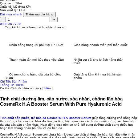
Quy cách:
30ml
Xuất xứ:
Mỹ (Hoa Kỳ)
Sản xuất tại:
USA
Đặt mua nhanh
Thêm vào giỏ hàng
0908.36.77.38
Cam kết khi mua hàng tại
hoathienthao.vn
Nhận hàng trong 30 phút tại TP. HCM
Giao hàng nhanh miễn phí toàn quốc
Thanh toán tận nơi (tùy theo yêu cầu)
Nhiều ưu đãi cho khách hàng thân
thiết
Có tem chống hàng giả của bộ công
Quà tặng kèm khi mua bất kỳ sản
an
phẩm
Share:
Chi Tiết Sản Phẩm
Thông Tin Thêm
Có thể Click để Hiện ra dàn ý
[
Hiện
]
Tinh chất dưỡng ẩm, cấp nước, xóa nhăn, chống lão hóa
CosmeRx H.A Booster Serum With Pure Hyaluronic Acid
Tinh chất cấp nước, trẻ hóa da CosmeRx H.A Booster Serum
giúp tăng cường khả năng hấp
thu dưỡng chất của da. Nhờ đó làm gia tăng hiệu quả cảu các bước nuôi dưỡng và chăm sóc
da của các sản phẩm khác. Hoạt động dựa trên cơ chế: bổ sung dưỡng chất đang thiếu hụt
hoặc làm chúng phân bố đều và đủ trên da.
CosmeRx H.A Booster Serum còn chứa hàm lượng cao chất chống lão hóa, làm đầy nếp nhăn
và tái tạo tế bào da. Nhờ đó giúp tác động hiệu quả vào những vấn đề da nhất định, như cấp