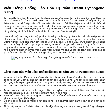
Viên Uống Chống Lão Hóa Trị Nám Oreful Pycnogenol
80mg
Từ năm 25 tuổi trở đi, quá trình lão hóa da bắt đầu xuất hiện, đe dọa đến sức khỏe và
tính thẩm mỹ của làn da. Biểu hiện dễ thấy nhất của sự lão hóa chính là nếp nhăn, vết
thâm nám, da khô ráp, sần sùi, xỉn màu kém sắc,... Để làm chậm quá trình lão hóa và
ngăn chặn các dấu hiệu tuổi tác trên da, bạn cần một sự nuôi dưỡng từ sâu bên trong
cơ thể. Theo đó Oreful Pycnogenol 80mg được xem là một trong các loại thực phẩm chức
năng chống lão hóa hết sức cần thiết cho làn da của các cô gái.
Oreful là một thương hiệu mỹ phẩm nổi tiếng chất lượng lâu năm đến từ Pháp với rất
nhiều sản phẩm chăm sóc da hàng đầu, trong đó bao gồm viên uống chống lão hóa da.
Được nghiên cứu cẩn thận bởi các chuyên gia da liễu hàng đầu, thực phẩm chức năng
đẹp da chống lão hóa Pycnogenol 80mg được tích hợp nhiều công năng, nổi bật nhất
chính là khả năng chống oxy hóa, chống lão hóa cực cao. Bên cạnh đó còn cung cấp
nhiều dưỡng chất thiết yếu trong việc nuôi dưỡng và bảo vệ làn da toàn diện giúp các cô
gái luôn luôn sở hữu một là da sáng khỏe, tươi trẻ như tuổi đôi mươi.
Công dụng của viên uống chống lão hóa trị nám Oreful Pycnogenol 80mg
Viên uống Oreful Pycnogenol được chế tạo theo công thức độc đáo, kết hợp các thành
phần tuyệt vời đem lại cho làn da sự chăm sóc đa tác động. Chỉ sau một thời gian ngắn
sử dụng đều đặn, bạn sẽ nhanh chóng nhận thấy sự thay đổi trên làn da của mình, da
trở nên căng mịn, trắng sáng đầy sức sống và không hề có dấu hiệu của thời gian.
Trung hòa các gốc tự do gây hại cho làn da, ngăn chặn quá trình lão hóa cùng các dấu
hiệu lão hóa hiệu quả, xóa mờ vết thâm nám, nếp nhăn.
Kích thích sự tổng hợp collagen tự nhiên, cải thiện độ săn chắc và đàn hồi cho da, duy
trì làn da tươi trẻ, khỏe đẹp.
Ức chế các hắc sắc tố melanin từ bên trong, xóa các vết thâm sạm, ngăn chặn nám quay
trở lại trên da.
Thúc đẩy sự trao đổi chất, đào thải các độc tố trong da, tăng cường lưu thông máu giúp
da khỏe mạnh hơn.