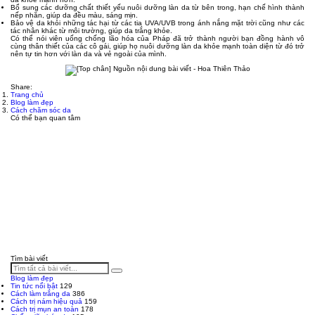
Bổ sung các dưỡng chất thiết yếu nuôi dưỡng làn da từ bên trong, hạn chế hình thành
nếp nhăn, giúp da đều màu, sáng mịn.
Bảo vệ da khỏi những tác hại từ các tia UVA/UVB trong ánh nắng mặt trời cũng như các
tác nhân khác từ môi trường, giúp da trắng khỏe.
Có thể nói viên uống chống lão hóa của Pháp đã trở thành người bạn đồng hành vô
cùng thân thiết của các cô gái, giúp họ nuôi dưỡng làn da khỏe mạnh toàn diện từ đó trở
nên tự tin hơn với làn da và vẻ ngoài của mình.
Share:
Trang chủ
Blog làm đẹp
Cách chăm sóc da
Có thể bạn quan tâm
Tìm bài viết
Blog làm đẹp
Tin tức nổi bật
129
Cách làm trắng da
386
Cách trị nám hiệu quả
159
Cách trị mụn an toàn
178