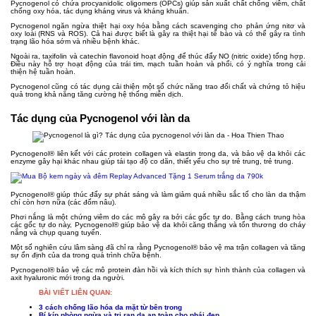
Pycnogenol có chứa procyanidolic oligomers (OPCs) giúp sản xuất chất chống viêm, chất
chống oxy hóa, tác dụng kháng virus và kháng khuẩn.
Pycnogenol ngăn ngừa thiệt hại oxy hóa bằng cách scavenging cho phản ứng nitơ và
oxy loài (RNS và ROS). Cả hai được biết là gây ra thiệt hại tế bào và có thể gây ra tình
trạng lão hóa sớm và nhiều bệnh khác.
Ngoài ra, taxifolin và catechin flavonoid hoạt động để thúc đẩy NO (nitric oxide) tổng hợp.
Điều này hỗ trợ hoạt động của trái tim, mạch tuần hoàn và phổi, có ý nghĩa trong cải
thiện hệ tuần hoàn.
Pycnogenol cũng có tác dụng cải thiện một số chức năng trao đổi chất và chứng tỏ hiệu
quả trong khả năng tăng cường hệ thống miễn dịch.
Tác dụng của Pycnogenol với làn da
Pycnogenol® liên kết với các protein collagen và elastin trong da, và bảo vệ da khỏi các
enzyme gây hại khác nhau giúp tái tạo độ co dãn, thiết yếu cho sự trẻ trung, trẻ trung.
Pycnogenol® giúp thúc đẩy sự phát sáng và làm giảm quá nhiều sắc tố cho làn da thậm
chí còn hơn nữa (các đốm nâu).
Phơi nắng là một chứng viêm do các mô gây ra bởi các gốc tự do. Bằng cách trung hòa
các gốc tự do này, Pycnogenol® giúp bảo vệ da khỏi căng thẳng và tổn thương do cháy
nắng và chụp quang tuyến.
Một số nghiên cứu lâm sàng đã chỉ ra rằng Pycnogenol® bảo vệ ma trận collagen và tăng
sự ổn định của da trong quá trình chữa bệnh.
Pycnogenol® bảo vệ các mô protein đàn hồi và kích thích sự hình thành của collagen và
axit hyaluronic mới trong da người.
BÀI VIẾT LIÊN QUAN:
3 cách chống lão hóa da mặt từ bên trong
Bí kíp phòng ngừa và trị rạn da an toàn cho phái đẹp