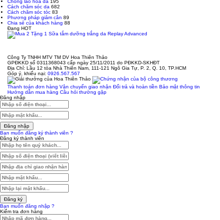
Chống lão hóa da
195
Cách chăm sóc da
682
Cách chăm sóc tóc
83
Phương pháp giảm cân
89
Chia sẻ của khách hàng
88
Đang HOT
Công Ty TNHH MTV TM DV Hoa Thiên Thảo
GPĐKKD số 0311368043 cấp ngày 25/11/2011 do PĐKKD-SKHĐT
Địa Chỉ: Lầu 12 tòa Nhà Thiên Nam, 111-121 Ngô Gia Tự, P. 2, Q. 10, TP.HCM
Góp ý, khiếu nại:
0926.567.567
Thanh toán đơn hàng
Vận chuyển giao nhận
Đổi trả và hoàn tiền
Bảo mật thông tin
Hướng dẫn mua hàng
Câu hỏi thường gặp
Đăng nhập
Đăng nhập
Bạn muốn đăng ký thành viên ?
Đăng ký thành viên
Đăng ký
Bạn muốn đăng nhập ?
Kiểm tra đơn hàng