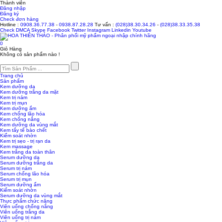
Thành viên
Đăng nhập
Đăng ký
Check đơn hàng
Hotline :
0908.36.77.38
-
0938.87.28.28
Tư vấn :
(028)38.30.34.26
-
(028)38.33.35.38
Check
DMCA
Skype
Facebook
Twitter
Instagram
Linkedin
Youtube
0
Giỏ Hàng
Không có sản phẩm nào !
Trang chủ
Sản phẩm
Kem dưỡng da
Kem dưỡng trắng da mặt
Kem trị nám
Kem trị mụn
Kem dưỡng ẩm
Kem chống lão hóa
Kem chống nắng
Kem dưỡng da vùng mắt
Kem tẩy tế bào chết
Kiểm soát nhờn
Kem trị sẹo - trị rạn da
Kem massage
Kem trắng da toàn thân
Serum dưỡng da
Serum dưỡng trắng da
Serum trị nám
Serum chống lão hóa
Serum trị mụn
Serum dưỡng ẩm
Kiểm soát nhờn
Serum dưỡng da vùng mắt
Thực phẩm chức năng
Viên uống chống nắng
Viên uống trắng da
Viên uống trị nám