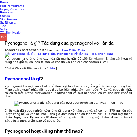
Puroz
Red Pomegrante
Replay Advanced
Revitalash
Sakura
Skin Pasión
St. Nirvana
TiZo
Vichy
ZO Skin Health
Pycnogenol là gì? Tác dụng của pycnogenol với làn da
20/06/2019
06/12/2018
3115 Lượt xem
Hoa Thiên Thảo
Pycnogenol là chất chống oxy hóa rất mạnh, gấp 50-100 lần vitamin E, làm bất hoạt và
trung hòa gốc tự do, còn tái tạo và kéo dài độ bền của các vitamin C và E.
Có thể Click để Hiện ra dàn ý
[
Hiện
]
Pycnogenol là gì
?
Pycnogenol® là một loại chiết xuất thực vật tự nhiên có nguồn gốc từ vỏ cây thông biển
(Pine bark extract) phát triển dọc theo bờ biển phía tây nam nước Pháp và được tìm thấy
có chứa một lượng procyanidins, bioflavonoid và axit phenolic, có lợi cho sức khoẻ tự
nhiên.
Chiết xuất đã được nghiên cứu rộng rãi trong 40 năm qua và đã có hơn 370 nghiên cứu
được công bố và các bài báo đánh giá đảm bảo tính an toàn và hiệu quả như một thành
phần. Ngày nay, Pycnogenol® được sử dụng rất nhiều trong mỹ phẩm, dược phẩm và
đặc biệt là thực phẩm bảo vệ sức khỏe.
Pycnogenol hoạt động như thế nào?