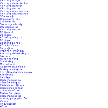
Viên uống trị mụn
Viên uống chống lão hóa
Viên uống giảm cân
Viên uống mọc tóc
Viên uống nhau thai cừu
Viên uống sữa ong chúa
Sữa rửa mặt
Chăm sóc mi - tóc
Chăm sóc tóc
Serum mọc mi - mày
Dầu gội mọc tóc
Viên uống mọc tóc
Bộ liệu trình
Bộ trị nám
Bộ dưỡng trắng da
Bộ trị mụn
Bộ chống lão hóa
Bộ chăm sóc da
Trang điểm
Phấn nền - Phấn phủ
Kem trang điểm dưỡng da
Tẩy trang
Nước hoa hồng
Son dưỡng
Mặt nạ làm đẹp
Tái tạo và phục hồi da
Dưỡng da vùng kín
[HOT] Sản phẩm khuyến mãi
Khuyến mãi
Làm đẹp
Cách chăm sóc da
Cách làm trắng da
Cách trị nám hiệu quả
Cách trị mụn an toàn
Chống lão hóa da
Review Sản phẩm
Cách chăm sóc tóc
Phương pháp giảm cân
Videos
Tin tức nổi bật
Hỗ trợ