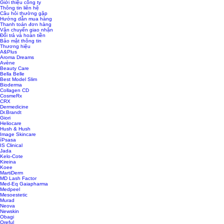
Giới thiệu công ty
Thông tin liên hệ
Câu hỏi thường gặp
Hướng dẫn mua hàng
Thanh toán đơn hàng
Vận chuyển giao nhận
Đổi trả và hoàn tiền
Bảo mật thông tin
Thương hiệu
A&Plus
Aroma Dreams
Avène
Beauty Care
Bella Belle
Best Model Slim
Bioderma
Collagen CD
CosmeRx
CRX
Dermedicine
Dr.Brandt
Giori
Heliocare
Hush & Hush
Image Skincare
íPsasa
IS Clinical
Jada
Kelo-Cote
Kireina
Koee
MartiDerm
MD Lash Factor
Med-Eq Gaiapharma
Medpeel
Mesoestetic
Murad
Neova
Newskin
Obagi
Oreful