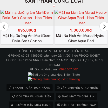
SẢN PHẨM CÙNG LOẠI
mua hàng uy tín để an tâm sử dụng sản phẩm lâu dài
bạn nhé.
Một gợi ý nhỏ dành cho bạn nếu bạn vẫn còn phân vân
chưa tìm được nơi cung cấp mặt nạ Neova uy tín. Đó
chính là Công ty Mỹ phẩm Hoa Thiên Thảo với gần 15
895.000đ
1.368.000đ
năm kinh nghiệm chuyên phân phối mỹ phẩm chính
Mặt Nạ Dưỡng Ẩm MartiDerm
Mặt Nạ Kích Ẩm Murad Hydro-
hãng. Đảm bảo bạn sẽ tìm mua được sản phẩm mình
Bella-Soft Cotton
Glow Aqua Peel
yêu thích với giá cả phải chăng cùng lời cam kết bán
CÔNG TY TNHH MTV TM DV HOA THIÊN THẢO
hàng 100% chính hãng từ Hoa Thiên Thảo.
GPĐKKD số 0311368043 cấp ngày 25/11/2011 do PĐKKD-SKHĐT
Neova Gentle Purifying Mask là mặt nạ dưỡng ẩm dành
Địa Chỉ: Lầu 12 tòa Nhà Thiên Nam, 111-121 Ngô Gia Tự, P. 2, Q. 10,
TP.HCM
cho da khô, lão hóa được mọi người yêu thích. Chỉ cần
Góp ý, khiếu nại:
0926.567.567
kiên trì sử dụng trong thời gian ngắn, mọi vấn đề về da
như khô sạm, nứt nẻ, thiếu ẩm,… sẽ được cải thiện
HOTLINE 0908367738
nhanh chóng. Vui lòng liên hệ
để
THANH TOÁN ĐƠN HÀNG
VẬN CHUYỂN GIAO NHẬN
biết thêm thông tin về sản phẩm bạn nhé.
Nguồn
Hoa Thiên Thảo
ĐỔI TRẢ VÀ HOÀN TIỀN
BẢO MẬT THÔNG TIN
HƯỚNG DẪN MUA HÀNG
CÂU HỎI THƯỜNG GẶP