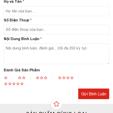
Họ và Tên
*
nhờ kiên trì sử dụng mặt nạ dưỡng ẩm Neova dành cho
da khô này, làn da mặt của tôi đã mềm mượt rất nhiều.
Tôi nghĩ mình vẫn sẽ tiếp tục sử dụng sản phẩm này
Số Điện Thoại
*
trong thời gian tới.
”
“
Mình rất thích cảm giác đi làm về, nằm trên giường thư
giãn với mặt nạ dưỡng ẩm của Neova sau một ngày dài
Nội Dung Bình Luận
*
mệt mỏi và da đã phải đối mặt với khói bụi, những lớp
trang điểm. Cảm giác đầu tiên có thể cảm nhận là mát
lạnh và cực kì sảng khoải với chiếc mặt nạ này. Chỉ cần
15 – 20 phút mà mình thấy làn da được cung cấp đầy đủ
Hồ
độ ẩm, sờ vào thấy da căng mịn và mướt mát lắm
” –
Đánh Giá Sản Phẩm
Thị Diễm Trang, sinh viên năm 3, 038946.xxxx
2. Mua Mặt nạ dưỡng ẩm Neova ở đâu?
Bạn đang tìm mua Mặt nạ Neova Gentle Purifying Mask
chất lượng? Neova là thương hiệu lớn của Mỹ vì vậy với
sản phẩm mặt nạ dưỡng ẩm Neova này, bạn dễ dàng
tìm được ở rất nhiều nơi. Tuy nhiên hãy lựa chọn điểm