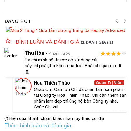
#Hướng dẫn sử dụng
Thoa đều mặt nạ dưỡng ẩm Neova lên da mặt đã
rửa sạch và để khô. Để sản phẩm trên da từ 1020
ĐANG HOT
phút. Rửa thật sạch lại bằng nước ấm.
#Đối tượng sử dụng
BÌNH LUẬN VÀ ĐÁNH GIÁ
(1 ĐÁNH GIÁ / 1)
Da khô hoặc da nhạy cảm.
Da có dấu hiệu kích ứng hay đỏ.
Thu Hòa
-
7 năm trước
Bà chị mình hồi trước có sử dụng cái
SẢN PHẨM LIÊN QUAN:
này thì phải, bả khen quá trời. Phải chi giá rẻ rẻ tí
:)))
Mặt nạ nâng cơ dưỡng ẩm Sakura 3D
Serum dưỡng ẩm chống lão hóa
Hoa Thiên Thảo
Quản Trị Viên
Martiderm
Chào Chị. Cám ơn Chị đã quan tâm sản phẩm
tại Công ty Hoa Thiên Thảo. Chị cần thêm sản
#Review Mặt nạ dưỡng ẩm Neova
phẩm làm đẹp thì ủng hộ bên Công ty nhé.
Chúc Chị vui
Chị Khánh Linh, 29 tuổi, Tiền Giang:
“
Từ ngày sử
dụng Mặt nạ Neova Gentle Purifying để dưỡng ẩm hàng
(*) Hiệu quả nhanh chậm khác nhau tùy theo cơ địa
tuần, tôi nhận thấy da mình căng mịn hẳn lên. Trước đây
Thêm bình luận và đánh giá
da tôi thường khô ráp, khi sờ lên rất nhám tay. Tuy nhiên,