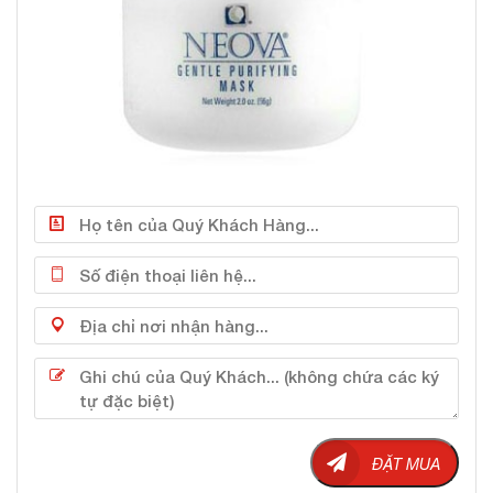
Làm dịu da, giảm kích ứng, giảm mẫn đỏ da.
Phục hồi và tăng cường độ ẩm làm mịn da, giữ da
luôn mềm mại, mịn màng.
Phục hồi cấu trúc tế bào da, cải thiện giảm quá trình
lão hóa da nhanh.
Đem lại làn da tươi sáng, rạng rỡ tự nhiên.
Tăng cường độ ẩm tự nhiên với Mặt nạ dưỡng ẩm
Neova.
ĐẶT MUA