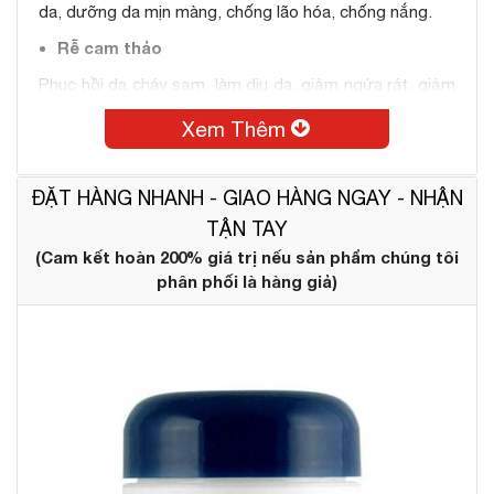
da, dưỡng da mịn màng, chống lão hóa, chống nắng.
Rễ cam thảo
Phục hồi da cháy sạm, làm dịu da, giảm ngứa rát, giảm
kích ứng, làm trắng da vượt trội.
Xem Thêm
Thành phần khác:
Aloe Barbadensis Gel, Tinh dầu
đậu nành, Tinh dầu rum, …
ĐẶT HÀNG NHANH - GIAO HÀNG NGAY - NHẬN
TẬN TAY
(Cam kết hoàn 200% giá trị nếu sản phẩm chúng tôi
phân phối là hàng giả)
#Công dụng
Không tốn quá nhiều thời gian và cực kì đơn giản sử
dụng, mặt nạ dưỡng ẩm Neova Gentle Purifying Mask
đã hoàn toàn chinh phục những khách hàng khó tính
nhất vì hiệu quả mà chúng mang lại: