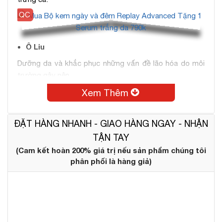
Ô Liu
Dưỡng da và khắc phục những vấn đề lão hóa do môi
trường gây nên.
Trà xanh
Xem Thêm
Kháng khuẩn, trẻ hóa và ngăn ngừa sạm nám da.
ĐẶT HÀNG NHANH - GIAO HÀNG NGAY - NHẬN
Bạc hà
TẬN TAY
Sáng da và ngăn ngừa mụn.
(Cam kết hoàn 200% giá trị nếu sản phẩm chúng tôi
Collagen Marine
phân phối là hàng giả)
Nuôi dưỡng da, cải thiện kết cấu, giảm rãnh nhăn, nếp
nhăn.
Vitamin
Nuôi dưỡng làn da từ sâu bên trong, tạo sức đề kháng