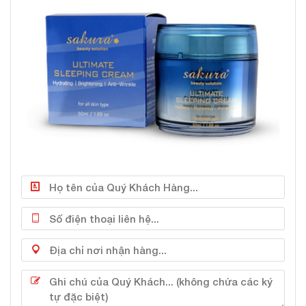
cho da khỏe khoắn.
Tế bào gốc thực vật
Làm trắng và trẻ hóa da.
#Công dụng
Tăng cường dưỡng ẩm, tái tạo bề mặt da giúp da
mịn màng, căng bóng.
Làm dịu da, phục hồi những tổn thương. Tái tạo tế
bào mới cho da săn chắc và trắng sáng hơn.
Chống oxy hóa mạnh mẽ giúp da tăng cường sức
sống và dưỡng da trẻ trung, tươi tắn.
Mặt nạ Sakura còn loại bỏ tế bào chết, làm mềm
da, hỗ trợ xóa nếp nhăn hiệu quả.
Khả năng cấp nước vượt trội, ngăn ngừa tình trạng
da khô sần, bong tróc.