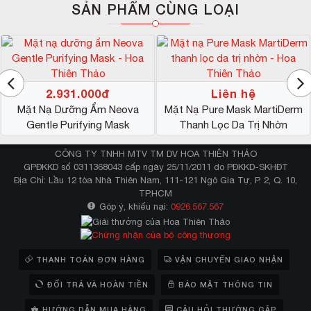
SẢN PHẨM CÙNG LOẠI
Da không ăn phấn, loang lỗ khi makeup.
Tìm giải pháp cho làn da căng bóng và mịn màng.
Da bị cháy nắng, cần được cấp nước, cấp ẩm.
SẢN PHẨM LIÊN QUAN:
Mặt nạ nâng cơ mặt Sakura 3D
2.931.000đ
Liên hệ
Mặt nạ ngủ thải độc da Murad
Mặt Nạ Dưỡng Ẩm Neova
Mặt Nạ Pure Mask MartiDerm
Gentle Purifying Mask
Thanh Lọc Da Trị Nhờn
#Review mặt nạ ngủ Sakura Ultimate Sleeping
Cream Dạng Gel
CÔNG TY TNHH MTV TM DV HOA THIÊN THẢO
GPĐKKD số 0311368043 cấp ngày 25/11/2011 do PĐKKD-SKHĐT
“
Từ khi sử dụng mặt nạ ngủ Sakura, sáng thức dậy mình
Địa Chỉ: Lầu 12 tòa Nhà Thiên Nam, 111-121 Ngô Gia Tự, P. 2, Q. 10,
có cảm giác như da vừa được tích nước, căng mọng
TP.HCM
Góp ý, khiếu nại:
0926.567.567
cực thích. Nhờ vậy, buổi sáng vào lớp khuôn mặt mình
lúc nào cũng tươi mới, bạn bè ai cũng hỏi rất nhiều
” –
Yên Thy, 0127.482.xxx, Nhà hàng San Fu Lou, Q1,
TPHCM
THANH TOÁN ĐƠN HÀNG
VẬN CHUYỂN GIAO NHẬN
“
Cuối ngày đi làm về rất mệt nên tôi thường lười chăm
ĐỔI TRẢ VÀ HOÀN TIỀN
BẢO MẬT THÔNG TIN
sóc da, khiến da tôi không còn được đẹp cho lắm. Sau 1
HƯỚNG DẪN MUA HÀNG
CÂU HỎI THƯỜNG GẶP